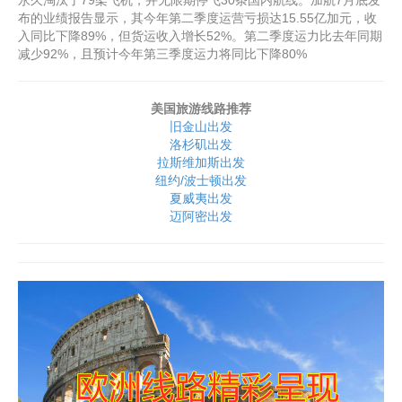
永久淘汰了79架飞机，并无限期停飞30条国内航线。加航7月底发
布的业绩报告显示，其今年第二季度运营亏损达15.55亿加元，收
入同比下降89%，但货运收入增长52%。第二季度运力比去年同期
减少92%，且预计今年第三季度运力将同比下降80%
美国旅游线路推荐
旧金山出发
洛杉矶出发
拉斯维加斯出发
纽约/波士顿出发
夏威夷出发
迈阿密出发