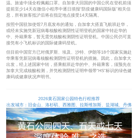
温。旅途中须全程佩戴口罩。自加拿大回国的中国公民在登机前须
提前至少14天在微信小程序中逐日填报“防疫健康码国际版”相关信
息，所有旅客抵沪后将在指定地点接受14天隔离。
按照中国驻加使馆7月底发布的通知，自加拿大搭直飞航班赴华，
或经未实施凭新冠病毒核酸检测阴性证明登机的国家中转赴华的
中、外籍乘客，暂无需凭核酸检测阴性证明登机。中国公民仍可直
接凭有小飞机标识的国际健康码登机。
但目前中国官方已对俄罗斯、埃及、沙特、伊朗等18个国家实施赴
华乘客凭新冠病毒核酸检测阴性证明登机的措施。因此，自加拿大
出发，经上述国家中转，搭乘航班赴华的中、外籍乘客，须预先在
加拿大完成核酸检测，并凭检测阴性证明申领带“HS”标识的绿色健
康码或健康状况声明书。
2026黄石国家公园特色行程推荐
出发城市：旧金山、洛杉矶、西雅图、拉斯维加斯、盐湖城、丹佛