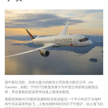
据中新社消息，加拿大最大的航空公司加拿大航空公司（Air
Canada，加航）于8月7日恢复加拿大与中国之间的客运航线运
营，率先复航的是温哥华往返上海浦东航线。
复航的加航AC25航班首趟班机在延误超过一个半小时后于当地时
间午后从温哥华起飞，上海当地时间8月8日下午抵沪。由上海飞往