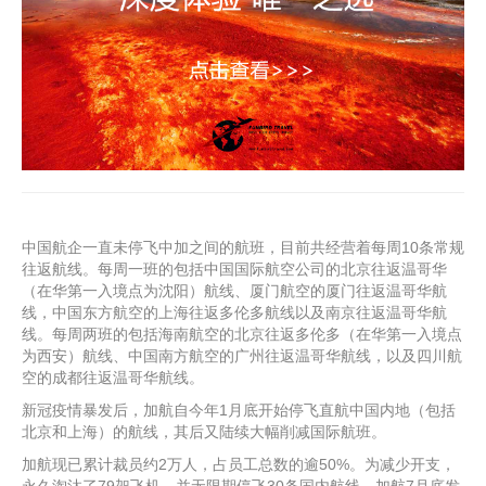
中国航企一直未停飞中加之间的航班，目前共经营着每周10条常规
往返航线。每周一班的包括中国国际航空公司的北京往返温哥华
（在华第一入境点为沈阳）航线、厦门航空的厦门往返温哥华航
线，中国东方航空的上海往返多伦多航线以及南京往返温哥华航
线。每周两班的包括海南航空的北京往返多伦多（在华第一入境点
为西安）航线、中国南方航空的广州往返温哥华航线，以及四川航
空的成都往返温哥华航线。
新冠疫情暴发后，加航自今年1月底开始停飞直航中国内地（包括
北京和上海）的航线，其后又陆续大幅削减国际航班。
加航现已累计裁员约2万人，占员工总数的逾50%。为减少开支，