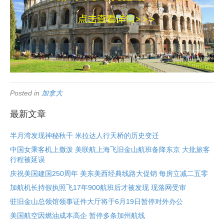
Posted in
加拿大
最新文章
半月湾发现神秘秋千 米拉达人行天桥的历史变迁
中国女乘客机上撒泼 美联航上海飞旧金山航班备降东京 大批旅客
行程被延误
庆祝美国建国250周年 美东美西经典线路大促销 每房立减二五零
加航机长持假执照飞17年900航班后才被发现 现落网受审
驻旧金山总领馆领事证件大厅将于6月19日暂停对外办公
美国航空因燃油成本高企 暂停多条加州航线