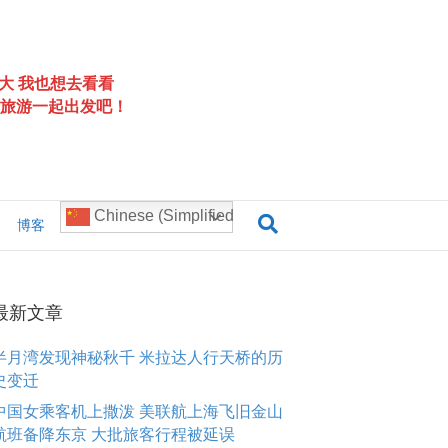
大 我也想去看看
旅游一起出发吧！
Chinese (Simplified)
博客
最新文章
半月湾发现神秘秋千 米拉达人行天桥的历
史变迁
中国女乘客机上撒泼 美联航上海飞旧金山
航班备降东京 大批旅客行程被延误