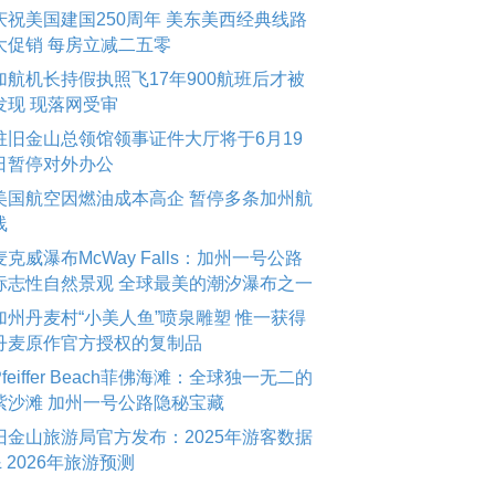
庆祝美国建国250周年 美东美西经典线路
大促销 每房立减二五零
加航机长持假执照飞17年900航班后才被
发现 现落网受审
驻旧金山总领馆领事证件大厅将于6月19
日暂停对外办公
美国航空因燃油成本高企 暂停多条加州航
线
麦克威瀑布McWay Falls：加州一号公路
标志性自然景观 全球最美的潮汐瀑布之一
加州丹麦村“小美人鱼”喷泉雕塑 惟一获得
丹麦原作官方授权的复制品
Pfeiffer Beach菲佛海滩：全球独一无二的
紫沙滩 加州一号公路隐秘宝藏
旧金山旅游局官方发布：2025年游客数据
& 2026年旅游预测