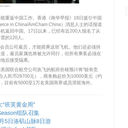
能重返中国工作。香港《南华早报》18日援引中国
rce in China/AmCham
China
）消息人士的话报道
机返回中国。17日以来，已经有近200人报名了从
需的120人。
r）的会员公司雇员，才能搭乘这班飞机。他们还必须持
报道，雇员家属也将被允许同行，但所有乘客必须在
的地后接受隔离。
美国联合航空公司执飞的航班价格预计将“较有竞
合人民币29700元），商务舱起价为10000美元（约
计，目前有5000至1万名美国商界成员滞留海外。
大“班芙黄金周”
 Season组队召集
10月5日洛矶山脉8日游