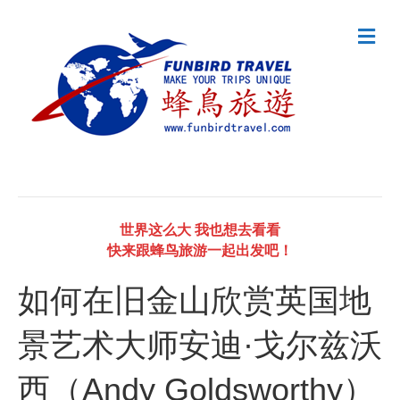
M
e
n
u
世界这么大 我也想去看看
快来跟蜂鸟旅游一起出发吧！
如何在旧金山欣赏英国地
景艺术大师安迪·戈尔兹沃
西（Andy Goldsworthy）