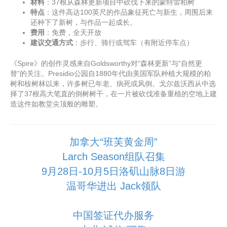
材料
：37根从森林更新项目中砍伐下来的蒙特雷柏树
特点
：这件高达100英尺的作品象征死亡与新生，周围后来
还种下了新树，与作品一起成长。
费用
：免费，全天开放
建议交通方式
：步行、骑行或驾车（有附近停车点）
《Spire》的创作灵感来自Goldsworthy对“森林更新”与“自然更
替”的关注。Presidio公园自1880年代由美国军队种植大规模的柏
树和桉树林以来，许多树已年老、病死或风倒。戈尔兹沃西从中选
择了37根高大笔直的倒树树干，在一片被砍伐准备重植的空地上建
造这件如教堂尖顶般的雕塑。
加拿大“班芙黄金周”
Larch Season组队召集
9月28日-10月5日洛矶山脉8日游
温哥华进出 Jack领队
中国签证代办服务