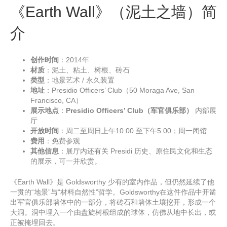
《Earth Wall》（泥土之墙）简
介
创作时间
：2014年
材质
：泥土、粘土、树根、砖石
类型
：地景艺术 / 永久装置
地址
：Presidio Officers’ Club（50 Moraga Ave, San
Francisco, CA）
展示地点
：
Presidio Officers’ Club（军官俱乐部）
内部展
厅
开放时间
：周二至周日上午10:00 至下午5:00；周一闭馆
费用
：免费参观
其他信息
：展厅内还有关 Presidi 历史、原住民文化和生态
的展示，可一并欣赏。
《Earth Wall》是 Goldsworthy 少有的室内作品，但仍然延续了他
一贯的“地景”与“材料自然性”哲学。Goldsworthy在这件作品中开凿
出军官俱乐部墙体中的一部分，将砖石和墙体土壤挖开，形成一个
大洞。洞中埋入一个由盘旋树根组成的球体，仿佛从地中长出，或
正被掩埋回去。