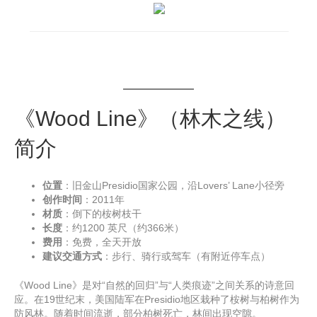
《Wood Line》（林木之线）
简介
位置
：旧金山Presidio国家公园，沿Lovers’ Lane小径旁
创作时间
：2011年
材质
：倒下的桉树枝干
长度
：约1200 英尺（约366米）
费用
：免费，全天开放
建议交通方式
：步行、骑行或驾车（有附近停车点）
《Wood Line》是对“自然的回归”与“人类痕迹”之间关系的诗意回
应。在19世纪末，美国陆军在Presidio地区栽种了桉树与柏树作为
防风林。随着时间流逝，部分柏树死亡，林间出现空隙。