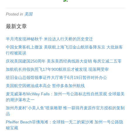
Posted in
美国
最新文章
半月湾发现神秘秋千 米拉达人行天桥的历史变迁
中国女乘客机上撒泼 美联航上海飞旧金山航班备降东京 大批旅客
行程被延误
庆祝美国建国250周年 美东美西经典线路大促销 每房立减二五零
加航机长持假执照飞17年900航班后才被发现 现落网受审
驻旧金山总领馆领事证件大厅将于6月19日暂停对外办公
美国航空因燃油成本高企 暂停多条加州航线
麦克威瀑布McWay Falls：加州一号公路标志性自然景观 全球最美
的潮汐瀑布之一
加州丹麦村“小美人鱼”喷泉雕塑 惟一获得丹麦原作官方授权的复制
品
Pfeiffer Beach菲佛海滩：全球独一无二的紫沙滩 加州一号公路隐
秘宝藏