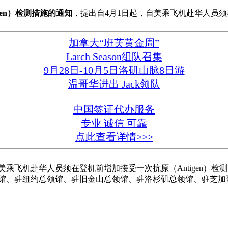
gen）检测措施的通知
，提出自4月1日起，自美乘飞机赴华人员须在
加拿大“班芙黄金周”
Larch Season组队召集
9月28日-10月5日洛矶山脉8日游
温哥华进出 Jack领队
中国签证代办服务
专业 诚信 可靠
点此查看详情>>>
乘飞机赴华人员须在登机前增加接受一次抗原（Antigen）检
馆、驻纽约总领馆、驻旧金山总领馆、驻洛杉矶总领馆、驻芝加