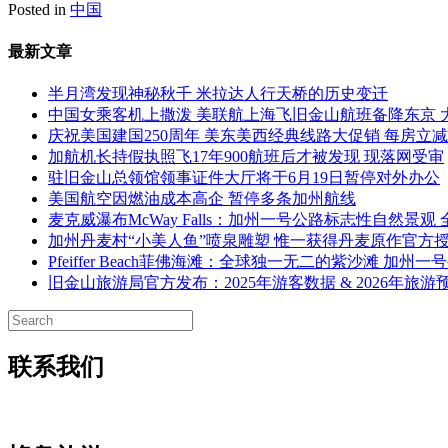
Posted in
中国
最新文章
半月湾发现神秘秋千 米拉达人行天桥的历史变迁
中国女乘客机上撒泼 美联航上海飞旧金山航班备降东京 
庆祝美国建国250周年 美东美西经典线路大促销 每房立
加航机长持假执照飞17年900航班后才被发现 现落网受审
驻旧金山总领馆领事证件大厅将于6月19日暂停对外办公
美国航空因燃油成本高企 暂停多条加州航线
麦克威瀑布McWay Falls：加州一号公路标志性自然景
加州丹麦村“小美人鱼”喷泉雕塑 惟一获得丹麦原作官方
Pfeiffer Beach菲佛海滩：全球独一无二的紫沙滩 加州
旧金山旅游局官方发布：2025年游客数据 & 2026年旅游
联系我们