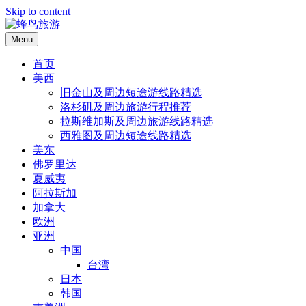
Skip to content
Menu
首页
美西
旧金山及周边短途游线路精选
洛杉矶及周边旅游行程推荐
拉斯维加斯及周边旅游线路精选
西雅图及周边短途线路精选
美东
佛罗里达
夏威夷
阿拉斯加
加拿大
欧洲
亚洲
中国
台湾
日本
韩国