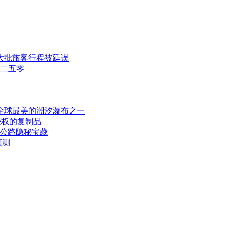
大批旅客行程被延误
减二五零
观 全球最美的潮汐瀑布之一
授权的复制品
一号公路隐秘宝藏
预测