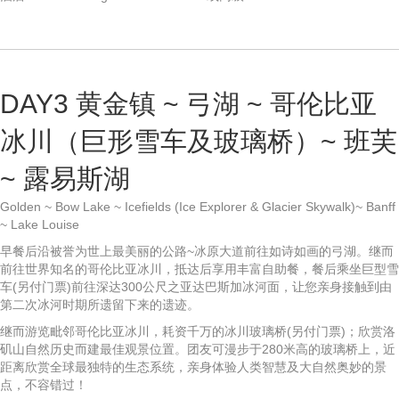
DAY3 黄金镇 ~ 弓湖 ~ 哥伦比亚
冰川（巨形雪车及玻璃桥）~ 班芙
~ 露易斯湖
Golden ~ Bow Lake ~ Icefields (Ice Explorer & Glacier Skywalk)~ Banff
~ Lake Louise
早餐后沿被誉为世上最美丽的公路~冰原大道前往如诗如画的弓湖。继而
前往世界知名的哥伦比亚冰川，抵达后享用丰富自助餐，餐后乘坐巨型雪
车(另付门票)前往深达300公尺之亚达巴斯加冰河面，让您亲身接触到由
第二次冰河时期所遗留下来的遗迹。
继而游览毗邻哥伦比亚冰川，耗资千万的冰川玻璃桥(另付门票)；欣赏洛
矶山自然历史而建最佳观景位置。团友可漫步于280米高的玻璃桥上，近
距离欣赏全球最独特的生态系统，亲身体验人类智慧及大自然奥妙的景
点，不容错过！