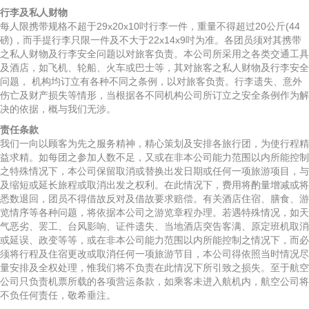
行李及私人财物
每人限携带规格不超于29x20x10吋行李一件，重量不得超过20公斤(44
磅)，而手提行李只限一件及不大于22x14x9吋为准。各团员须对其携带
之私人财物及行李安全问题以对旅客负责。本公司所采用之各类交通工具
及酒店，如飞机、轮船、火车或巴士等，其对旅客之私人财物及行李安全
问题， 机构均订立有各种不同之条例，以对旅客负责。行李遗失、意外
伤亡及财产损失等情形，当根据各不同机构公司所订立之安全条例作为解
决的依据，概与我们无涉。
责任条款
我们一向以顾客为先之服务精神，精心策划及安排各旅行团，为使行程精
益求精。如每团之参加人数不足，又或在非本公司能力范围以内所能控制
之特殊情况下，本公司保留取消或替换出发日期或任何一项旅游项目，与
及缩短或延长旅程或取消出发之权利。在此情况下，费用将酌量增减或将
悉数退回，团员不得借故反对及借故要求赔偿。有关酒店住宿、膳食、游
览情序等各种问题，将依据本公司之游览章程办理。若遇特殊情况，如天
气恶劣、罢工、台风影响、证件遗失、当地酒店突告客满、原定班机取消
或延误、政变等等，或在非本公司能力范围以内所能控制之情况下，而必
须将行程及住宿更改或取消任何一项旅游节目，本公司得依照当时情况尽
量安排及全权处理，惟我们将不负责在此情况下所引致之损失。至于航空
公司只负责机票所载的各项营运条款，如乘客未进入航机内，航空公司将
不负任何责任，敬希垂注。