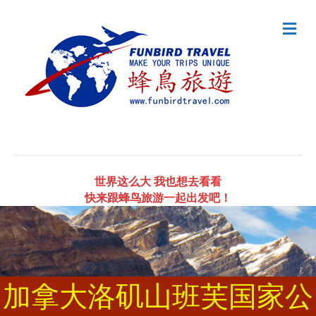
Me
世界这么大 我也想去看看
快来跟蜂鸟旅游一起出发吧！
加拿大洛矶山班芙国家公