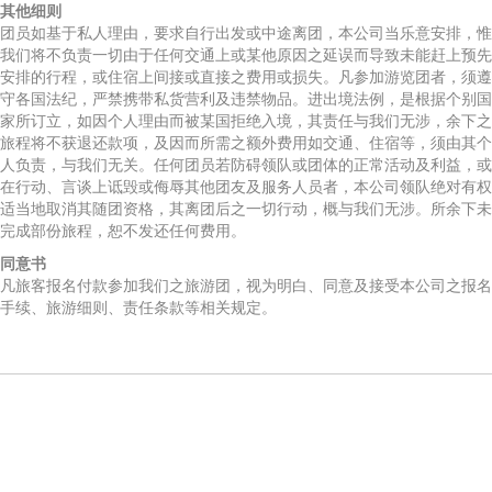
其他细则
团员如基于私人理由，要求自行出发或中途离团，本公司当乐意安排，惟
我们将不负责一切由于任何交通上或某他原因之延误而导致未能赶上预先
安排的行程，或住宿上间接或直接之费用或损失。凡参加游览团者，须遵
守各国法纪，严禁携带私货营利及违禁物品。进出境法例，是根据个别国
家所订立，如因个人理由而被某国拒绝入境，其责任与我们无涉，余下之
旅程将不获退还款项，及因而所需之额外费用如交通、住宿等，须由其个
人负责，与我们无关。任何团员若防碍领队或团体的正常活动及利益，或
在行动、言谈上诋毁或侮辱其他团友及服务人员者，本公司领队绝对有权
适当地取消其随团资格，其离团后之一切行动，概与我们无涉。所余下未
完成部份旅程，恕不发还任何费用。
同意书
凡旅客报名付款参加我们之旅游团，视为明白、同意及接受本公司之报名
手续、旅游细则、责任条款等相关规定。