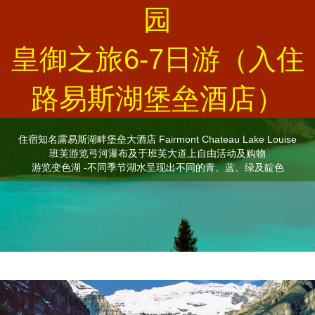
园
皇御之旅6-7日游（入住
路易斯湖堡垒酒店）
住宿知名露易斯湖畔堡垒大酒店 Fairmont Chateau Lake Louise
班芙游览弓河瀑布及于班芙大道上自由活动及购物
游览变色湖 -不同季节湖水呈现出不同的青、蓝、绿及靛色