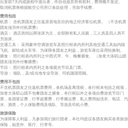
出发前7天内或旅程中退出者，作自动放弃所有权利，费用概不发还。
取消机票将根据航空公司所订条款处理，另加手续费。
费用包括
机票： 含机票团友之往返原居地至目的地之经济客位机票。 （不含机票
团友须另外付机票费）
酒店： 酒店房间以两张床为主，全部附有私人浴厕，三人房及四人房不
另加床。
交通工具： 采用豪华空调游览车及照行程表内所列其他交通工具如内陆
飞机、邮轮或火车等。为保障各团友之利益，游览车座位采用轮换制。
膳食： 照行程表内所列之中西式早、午、晚餐膳食。 （加拿大洛矶山团
团友须另外付餐膳费）
节目： 照行程表内所列之各项观光节目及门票。
导游： 领队，及/或当地专业导游、司机随团照顾。
费用不包括
不含机票团友之往返机票费用，各机场及离境税，各行程未包括之税项，
加拿大洛矶山团不包餐团友之膳食，本行程以外之各项自费游览节目门
票，各国签证费，行李超重费，行李搬运费，私人费用如洗衣、电话、汽
水、酒类，个人保险费用及领队、导游及司机小费。
旅游保险
为保障客人利益，凡参加我们旅行团者，本社均提议各团友购买各类旅游
保险，如意外、医疗、行李等。