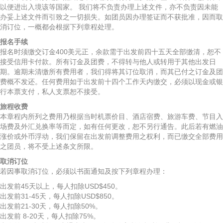
以便进出入境该等国家。 我们将不负责办理上述文件，亦不负责因未能
办妥上述文件而引致之一切损失。如团员因办理签证而不获批准，因而取
消订位，一概都会根据下列章程处理。
报名手续
报名时须缴交订金400美元正，余款需于出发前四十五天全部缴清，恕不
接受信用卡付款。所有订金及团费，不得转与他人或转用于其他出发日
期。逾期未清缴所有费用者，我们得将其订位取消，而其已付之订金及团
费概不发还。任何费用如于出发前十四个工作天内缴交，必须以现金或银
行本票支付，私人支票恕不接受。
旅程收费
本章程内所列之费用乃根据当时机票价目、酒店宿费、旅游车费、节目入
场费及外汇兑换率等而定，如有任何更改，恕不另行通告。此后若有燃油
涨价或外币浮动，我们保留在出发前调整费用之权利，而已缴交全部费用
之团员，将不受上述条文所限。
取消订位
若因事取消订位，必须以书面通知及按下列章程办理：
出发前45天以上，每人扣除USD$450。
出发前31-45天，每人扣除USD$850。
出发前21-30天，每人扣除50%。
出发前 8-20天，每人扣除75%。