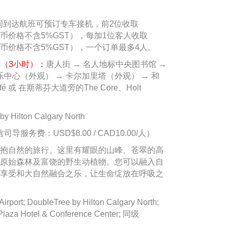
3:00间到达航班可预订专车接机，前2位收取
（加币价格不含5%GST），每加1位客人收取
0（加币价格不含5%GST），一个订单最多4人。
（3小时）：
唐人街 → 名人地标中央图书馆 →
乐中心（外观） → 卡尔加里塔（外观） → 和
fé 或 在斯蒂芬大道旁的The Core、Holt
Hilton Calgary North
司导服务费：USD$8.00 / CAD10.00/人）
抱自然的旅行。这里有耀眼的山峰、苍翠的高
原始森林及富饶的野生动植物。您可以融入自
享受和大自然融合之乐，让生命绽放在呼吸之
port; DoubleTree by Hilton Calgary North;
 Plaza Hotel & Conference Center; 同级