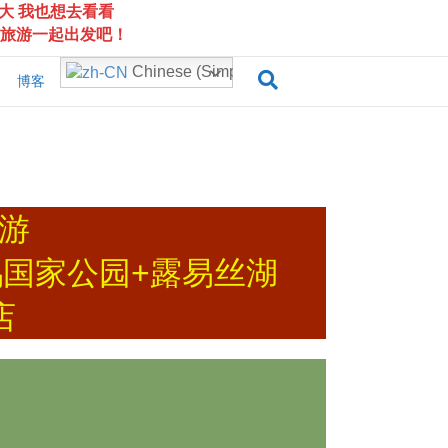
大 我也想去看看
旅游一起出发吧！
Chinese (Simplified)
博客
游
鹤国家公园+露易丝湖
店