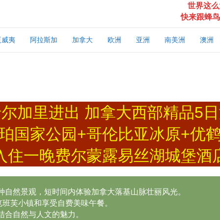
世界这么
快来跟蜂鸟
夏威夷
阿拉斯加
加拿大
欧洲
亚洲
南美洲
澳洲
卡尔加里进出 加拿大西部精品5日
珀国家公园+哥伦比亚冰原+优
入住一晚费尔蒙露易丝湖城堡酒
种自然景观，短时间内体验加拿大落基山脉壮丽风光。
览班芙小镇和享受自费美味午餐。
结合自然与人文的魅力。