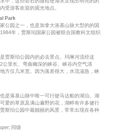
水中，这些岩石的微粒使湖水呈现出明亮的的
内受游客欢迎的观光地点。
l Park
家公园之一，也是加拿大洛基山脉大型的的国
1984年，贾斯珀国家公园被联合国教科文组织
是贾斯珀公园内的必去景点。玛琳河流经这
2公里长、弯曲幽深的峡谷。峡谷内空气清
地方仅几米宽。因为落差很大，水流湍急，峡
也是落基山脉中唯一可行驶马达船的湖泊。湖
可爱的草原及满山遍野的花，湖畔有许多健行
贾斯珀公园中最靓丽的风景，常常出现在各种
sper; 同级