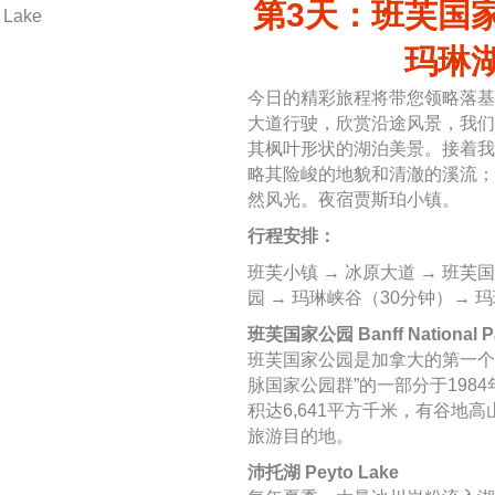
第3天：班芙国家
玛琳湖
今日的精彩旅程将带您领略落基
大道行驶，欣赏沿途风景，我们
其枫叶形状的湖泊美景。接着我
略其险峻的地貌和清澈的溪流；
然风光。夜宿贾斯珀小镇。
行程安排：
班芙小镇 → 冰原大道 → 班芙
园 → 玛琳峡谷（30分钟）→ 
班芙国家公园 Banff National P
班芙国家公园是加拿大的第一个
脉国家公园群”的一部分于198
积达6,641平方千米，有谷地
旅游目的地。
沛托湖 Peyto Lake