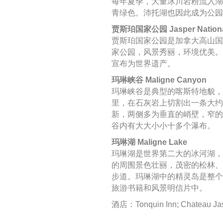
每年夏季，大量冰川岩粉流入湖
青绿色。沛托湖也因此成为公园
贾斯珀国家公园 Jasper Nationa
贾斯珀国家公园是加拿大高山国
家公园，风景秀丽，环境优美。
宣布为世界遗产。
玛琳峡谷 Maligne Canyon
玛琳峡谷是典型的喀斯特地貌，
里，在石灰岩上切割出一条大约
新，两侧多为垂直的峭壁，窄的
谷内有大大小小十多个瀑布。
玛琳湖 Maligne Lake
玛琳湖是世界第二大的冰河湖，
的周围景色壮丽，茂密的松林、
步道。玛琳湖中的精灵岛是整个
旅游书籍和风景明信片中。
酒店：Tonquin Inn; Chateau Ja