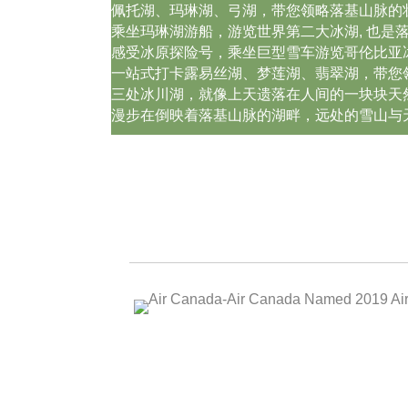
佩托湖、玛琳湖、弓湖，带您领略落基山脉的
乘坐玛琳湖游船，游览世界第二大冰湖, 也是
感受冰原探险号，乘坐巨型雪车游览哥伦比亚
一站式打卡露易丝湖、梦莲湖、翡翠湖，带您
三处冰川湖，就像上天遗落在人间的一块块天
漫步在倒映着落基山脉的湖畔，远处的雪山与