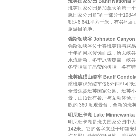
班芙国家公园 Banff National P
班芙国家公园是加拿大的第一个
脉国家公园群”的一部分于198
积达6,641平方千米，有谷地
旅游目的地。
强斯顿峡谷 Johnston Canyon
强斯顿峡谷位于将班芙镇与露易
千年的河水侵蚀而成，所以峡谷
水流湍急，冬季冰雪覆盖。峡谷
冬季挂满了晶莹的树挂，各有特
班芙硫磺山缆车 Banff Gondol
乘班芙观光缆车仅8分钟即可抵达
全景观赏班芙国家公园、班芙小
景，山顶设有餐厅与互动体验厅
叹的 360 度观景台，全新的
明尼旺卡湖 Lake Minnewanka
明尼旺卡湖是班夫国家公园中大
142米。它的名字来源于印第安
许多野生动物的栖息地，美丽的