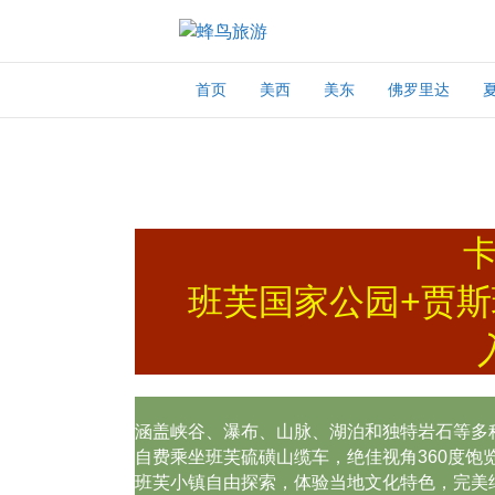
首页
美西
美东
佛罗里达
班芙国家公园+贾斯
涵盖峡谷、瀑布、山脉、湖泊和独特岩石等多
自费乘坐班芙硫磺山缆车，绝佳视角360度饱
班芙小镇自由探索，体验当地文化特色，完美