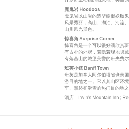
魔鬼岩 Hoodoos
魔鬼岩以山岩的造型酷似妖魔鬼
风景秀丽，高山、湖泊、河流、
山川风光景色。
惊喜角 Surprise Corner
惊喜角是一个可以很好滴欣赏班
有古朴的外观，若隐若现地隐藏
有落基山的城堡美誉的班夫费尔
班芙小镇 Banff Town
班芙是加拿大阿尔伯塔省班芙国
游目的地之一。它以其山区环境
车、攀爬和滑雪的热门目的地之
酒店：Irwin's Mountain Inn ; Re