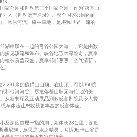
ark
国家公园和世界第三个国家公园，作为“落基山
4年列入《世界遗产名录》。整个国家公园的面
高山、冰原河流、森林草地，是堪称世界一流的
丝湖串联在一起的弓谷公园大道上，它是由数
内多见溪流和瀑布。峡谷地形幽深险奇，夏季
内植被覆盖茂盛，夏季郁郁葱葱、空气清新，
色。
a
2,281米的硫磺山山顶。在山顶，可以360度
镇和弓河河谷，尽揽落基山脉无与伦比的美
。从新餐厅及互动展品到多感官剧院及令人赞
班芙缆车体验让您收获更丰富的感官体验。
小及深度首屈一指的湖，湖体长28公里，深度
斯通尼族，意思是“水之精灵”。明尼旺卡山谷是
风景和独特的岩石将它围绕着。