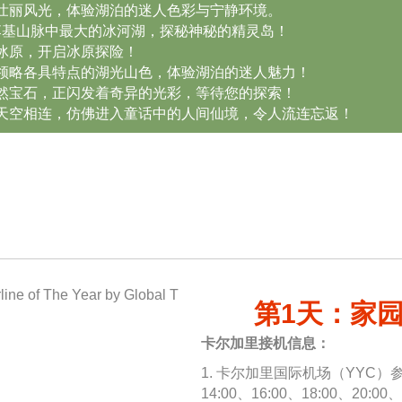
壮丽风光，体验湖泊的迷人色彩与宁静环境。
落基山脉中最大的冰河湖，探秘神秘的精灵岛！
冰原，开启冰原探险！
领略各具特点的湖光山色，体验湖泊的迷人魅力！
然宝石，正闪发着奇异的光彩，等待您的探索！
天空相连，仿佛进入童话中的人间仙境，令人流连忘返！
第1天：家园
卡尔加里接机信息：
1. 卡尔加里国际机场（YYC）参
14:00、16:00、18:00、2