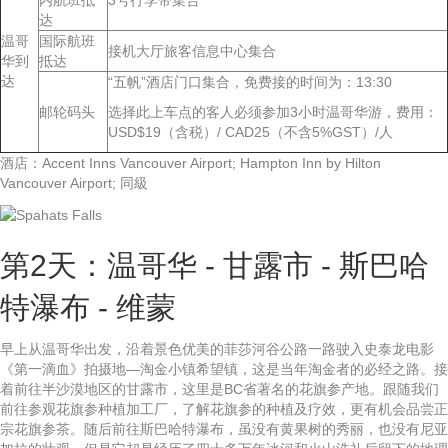
内航班抵
3号行李带集合
达
温哥
国际航班
接机大厅旅客信息中心集合
华到
抵达
达
“五帆”酒店门口集合，免费接的时间为：13:30
邮轮码头
选择此上车点的客人必须参加3小时温哥华游，费用：
USD$19（含税）/ CAD25（不含5%GST）/人
酒店：Accent Inns Vancouver Airport; Hampton Inn by Hilton
Vancouver Airport; 同級
第2天：温哥华 - 甘露市 - 斯巴哈
特瀑布 - 维蒙
早上从温哥华出发，沿着景色优美的菲莎河谷公路一路驶入史泰龙电影
《第一滴血》拍摄地—淘金小镇希望镇，这是当年淘金者的必经之路。接
着前往半沙漠地区的甘露市，这里是BC省著名的花旗参产地。跟随我们
前往参观花旗参种植加工厂，了解花旗参的种植及疗效，更有机会品尝正
宗花旗参茶。随后前往斯巴哈特瀑布，虽没有黄果树的秀丽，也没有尼亚