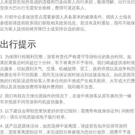
人未提前告知所造成的违规和罚金由客人自行承担，敬请理解。出行当日
安排大巴出行无需安全座椅，费用可退还客人。
9. 行程中众多旅游景点需要参团人具备基本的健康条件。残疾人士报名
参团前请提前联系我们获取相关政策信息。若没有及时通知，我司不能保
证为客人提供轮椅升降巴士或安排合适的座位。
出行提示
1. 为保障行程顺利完整，游客有责任严格遵守导游给出的集合时间。如
果距离集合时间超过十分钟，车子将离开不予等待。我们竭诚提供准时准
点服务，但如遇到天气、交通、机械故障、罢工、政府停摆以及战争和恐
怖袭击等不可控因素，我司无法保证按时按点到达接送地点。由此原因导
致的行程延误进而给客人带来任何的不便或产生相关航班、火车或大巴费
用以及其他旅游费用等额外费用的，我司概不负责。
2. 我们有权在方便出团操作的情况下，在途中将游客从原车换到另一辆
车并指派不同导游和司机提供服务。
3. 以下建议会帮助您更快更好的登记报到：需携带有效身份证件( 内附照
片)；请出示纸质版或电子版行程单。
4. 该产品是团体活动，如您选择中途离团，请提前告知并征得导游同
意，需签署离团协议书，未完成部分将被视为您自行放弃，团费不予退