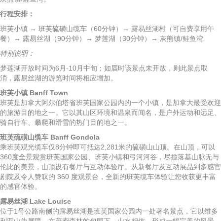
行程安排：
班芙小镇 → 班芙硫磺山缆车（60分钟）→ 露易丝湖村（可自费享用午
餐）→ 露易丝湖（90分钟）→ 梦莲湖（30分钟）→ 灰熊镇/鲑鱼湾
特别说明：
梦莲湖开放时间为6月-10月中旬；如届时该景点未开放，则此景点取
消，露易丝湖的游览时间将相应增加。
班芙小镇 Banff Town
班芙是加拿大阿尔伯塔省班芙国家公园内的一个小镇，是加拿大最受欢迎
的旅游目的地之一。它以其山区环境和温泉而闻名，是户外运动和远足、
骑自行车、攀爬和滑雪的热门目的地之一。
班芙硫磺山缆车 Banff Gondola
乘班芙观光缆车仅8分钟即可抵达2,281米的硫磺山山顶。在山顶，可以
360度全景观赏班芙国家公园、班芙小镇和弓河河谷，尽揽落基山脉无与
伦比的美景，山顶设有餐厅与互动体验厅。从新餐厅及互动展品到多感官
剧院及令人赞叹的 360 度观景台，全新的班芙缆车体验让您收获更丰富
的感官体验。
露易丝湖 Lake Louise
位于1号公路南侧的露易丝湖是班芙国家公园内一处著名景点，它以维多