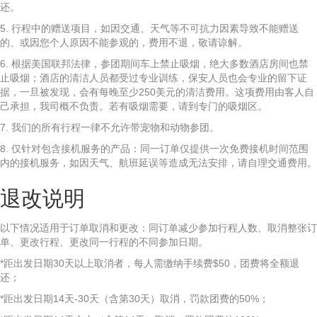
还。
5. 行程中的赠送项目，如因交通、天气等不可抗力因素导致不能赠送
的、或因您个人原因不能参观的，费用不退，敬请谅解。
6. 根据美国联邦法律，参团期间车上禁止吸烟，绝大多数酒店房间也禁
止吸烟；酒店的清洁人员都受过专业训练，保安人员也会专业的留下证
据，一旦被发现，会有每晚至少250美元的清洁费用。这项费用由客人自
己承担，我司概不负责。若有吸烟需要，请到专门的吸烟区。
7. 我们的所有行程一律不允许带宠物和动物参团。
8. 仅针对包含接机服务的产品：同一订单仅提供一次免费接机时间范围
内的接机服务，如因天气、航班延误等造成无法安排，请自理交通费用。
退改说明
以下情况适用于订单取消和更改：同订单减少参加行程人数、取消整张订
单、更改行程、更改同一行程的不同参加日期。
*距出发日期30天以上取消者，每人需缴纳手续费$50，团费将全额退
还；
*距出发日期14天-30天（含第30天）取消，罚款团费的50%；