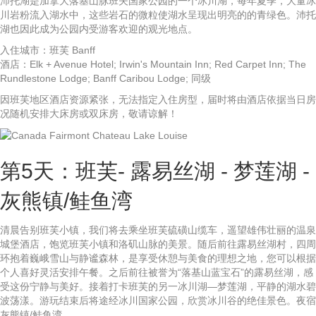
沛托湖是加拿大落基山脉班夫国家公园的一个冰川湖，每年夏季，大量冰
川岩粉流入湖水中，这些岩石的微粒使湖水呈现出明亮的的青绿色。沛托
湖也因此成为公园内受游客欢迎的观光地点。
入住城市：班芙 Banff
酒店：Elk + Avenue Hotel; Irwin's Mountain Inn; Red Carpet Inn; The
Rundlestone Lodge; Banff Caribou Lodge; 同级
因班芙地区酒店资源紧张，无法指定入住房型，届时将由酒店依据当日房
况随机安排大床房或双床房，敬请谅解！
第5天：班芙- 露易丝湖 - 梦莲湖 -
灰熊镇/鲑鱼湾
清晨告别班芙小镇，我们将去乘坐班芙硫磺山缆车，遥望雄伟壮丽的温泉
城堡酒店，饱览班芙小镇和洛矶山脉的美景。随后前往露易丝湖村，四周
环抱着巍峨雪山与静谧森林，是享受休憩与美食的理想之地，您可以根据
个人喜好灵活安排午餐。之后前往被誉为“落基山蓝宝石”的露易丝湖，感
受这份宁静与美好。接着打卡班芙的另一冰川湖—梦莲湖，平静的湖水碧
波荡漾。游玩结束后将途经冰川国家公园，欣赏冰川谷的绝佳景色。夜宿
灰熊镇/鲑鱼湾。