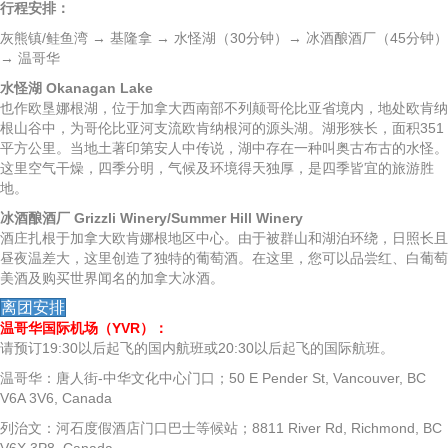
行程安排：
灰熊镇/鲑鱼湾 → 基隆拿 → 水怪湖（30分钟）→ 冰酒酿酒厂（45分钟）
→ 温哥华
水怪湖 Okanagan Lake
也作欧垦娜根湖，位于加拿大西南部不列颠哥伦比亚省境内，地处欧肯纳
根山谷中，为哥伦比亚河支流欧肯纳根河的源头湖。湖形狭长，面积351
平方公里。当地土著印第安人中传说，湖中存在一种叫奥古布古的水怪。
这里空气干燥，四季分明，气候及环境得天独厚，是四季皆宜的旅游胜
地。
冰酒酿酒厂 Grizzli Winery/Summer Hill Winery
酒庄扎根于加拿大欧肯娜根地区中心。由于被群山和湖泊环绕，日照长且
昼夜温差大，这里创造了独特的葡萄酒。在这里，您可以品尝红、白葡萄
美酒及购买世界闻名的加拿大冰酒。
离团安排
温哥华国际机场（YVR）：
请预订19:30以后起飞的国内航班或20:30以后起飞的国际航班。
温哥华：唐人街-中华文化中心门口；50 E Pender St, Vancouver, BC
V6A 3V6, Canada
列治文：河石度假酒店门口巴士等候站；8811 River Rd, Richmond, BC
V6X 3P8, Canada