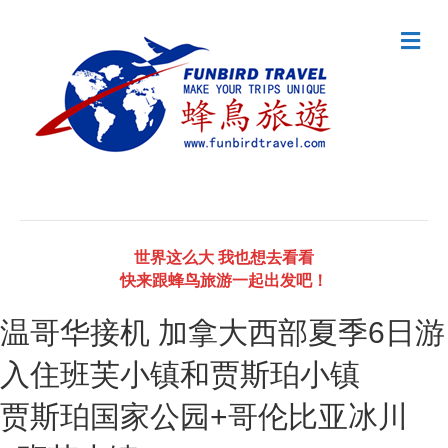
M
e
n
u
世界这么大 我也想去看看
快来跟蜂鸟旅游一起出发吧！
温哥华接机 加拿大西部夏季6日游
入住班芙小镇和贾斯珀小镇
贾斯珀国家公园+哥伦比亚冰川