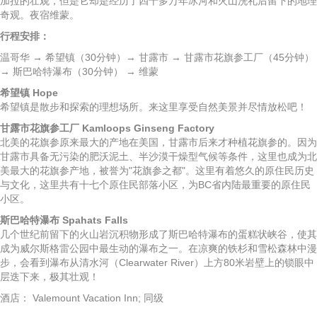
加拉的壮观，但是它却是经历了四十多万年冰河和火山洗礼后留下的地理
奇观。夜宿维蒙。
行程安排：
温哥华 → 希望镇（30分钟）→ 甘露市 → 甘露市花旗参工厂（45分钟）
→ 斯巴哈特瀑布（30分钟） → 维蒙
希望镇 Hope
希望镇是散步和探索的理想场所。来这里享受自然美景并尽情放松吧！
甘露市花旗参工厂 Kamloops Ginseng Factory
北美的花旗参原来最大的产地在美国，甘露市后来才种植花旗参的。因为
甘露市具备无污染的肥沃泥土、半沙漠干燥型气候等条件，这里也成为北
美最大的花旗参产地，被誉为"花旗参之都"。这里有着悠久的原住民历史
与文化，这里共有十七个原住民部落小区，为BC省内陆最重要的原住民
小区。
斯巴哈特瀑布 Spahats Falls
几个世纪前留下的火山岩沉积物形成了斯巴哈特瀑布的蛋糕状峡谷，使其
成为威尔斯格雷公园中最生动的瀑布之一。在凉爽的铁杉和雪松森林中漫
步，会看到瀑布从清水河（Clearwater River）上方80米岩壁上的锁眼中
层迭下来，极其壮观！
酒店： Valemount Vacation Inn; 同级