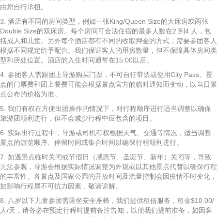
由您自行承担。
3. 酒店有不同的房间类型，例如一张King/Queen Size的大床房或两张
Double Size的双床房。每个房间可合法住宿的最多人数在2 到4 人，包
括成人和儿童。另外每个酒店都有不同的收取押金的方式，需要参团客人
根据不同规定给予配合。我们保证客人的用房数量，但不保障具体房间类
型和所处位置。酒店的入住时间通常在15:00以后。
4. 参团客人需跟团上导游购买门票，不可自行带票或使用City Pass。景
点的门票费和团上餐费可能会根据景点官方的临时通知而变动，以当日景
点公布的价格为准。
5. 我们有权在方便出团操作的情况下，对行程顺序进行适当调整以确保
旅游团顺利进行，但不会减少行程中应包含的项目。
6. 实际出行过程中，导游或司机有权根据天气、交通等情况，适当调整
景点的游览顺序、停留时间或集合时间以确保行程顺利进行。
7. 如遇景点临时关闭或节假日（感恩节、圣诞节、新年）关闭等，导致
无法参观，导游会根据实际情况调整为外观或以其他景点代替以确保行程
的丰富性。各景点及国家公园的开放时间及流量控制会因疫情不时变化，
如影响行程属不可抗力因素，敬请谅解。
8. 八岁以下儿童参团需乘坐安全座椅，我们提供租借服务，租金$10.00/
人/天，请务必在预定行程时提前备注告知，以便我们提前准备，如因客