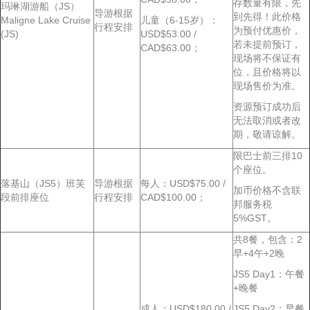
存数量有限，先
玛琳湖游船（JS）
导游根据
到先得！此价格
Maligne Lake Cruise
儿童（6-15岁）：
行程安排
为预付优惠价，
(JS)
USD$53.00 /
若未提前预订，
CAD$63.00；
现场将不保证有
位，且价格将以
现场售价为准。
资源预订成功后
无法取消或者改
期，敬请谅解。
限巴士前三排10
个座位。
落基山（JS5）班芙
导游根据
每人：USD$75.00 /
加币价格不含联
段前排座位
行程安排
CAD$100.00；
邦服务税
5%GST。
共8餐，包含：2
早+4午+2晚
JS5 Day1：午餐
+晚餐
成人：USD$180.00 /
JS5 Day2：早餐