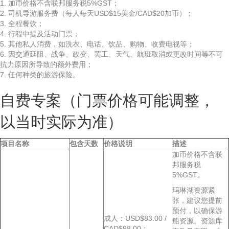
1. 加币价格不含联邦服务税5%GST；
2. 司机导游服务费（每人每天USD$15美金/CAD$20加币）；
3. 全程餐饮；
4. 行程中提及活动门票；
5. 其他私人消费，如洗衣、电话、饮品、购物、收费电视等；
6. 因交通延阻、战争、政变、罢工、天气、航班取消或更改时间等不可
抗力原因所导致的额外费用；
7. 任何种类的旅游保险。
自费专案（门票价格可能调整，
以当时实际为准）
项目名称
包含天数
价格说明
描述
加币价格不含联
邦服务税
5%GST。
玛琳湖资源紧
张，建议您提前
预付，以确保游
成人：USD$83.00 /
船资源。资源库
CAD$98.00；