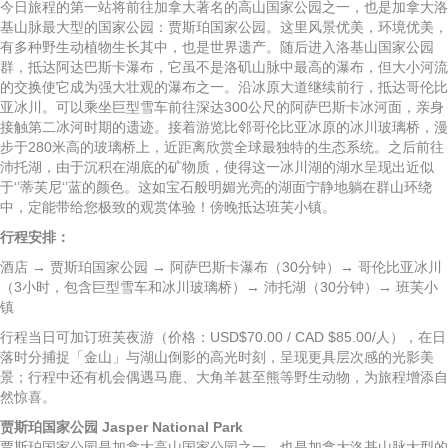
今日旅程的第一站将前往加拿大著名的高山国家公园之一，也是加拿大洛
基山脉最大型的国家公园：贾斯珀国家公园。这里风景优美，环境优美，
有多种野生动植物生长其中，也是世界遗产。随后进入洛基山国家公园
群，抵达阿达巴斯卡瀑布，它虽不是洛矶山脉中最高的瀑布，但大小河流
的交换使它成为强大壮观的瀑布之一。沿冰原大道继续前行，抵达哥伦比
亚冰川。可以乘坐巨型雪车前往深达300公尺的阿萨巴斯卡冰河面，亲身
接触第二冰河时期的遗迹。接着游览比邻哥伦比亚冰原的冰川玻璃桥，漫
步于280米高的玻璃桥上，近距离欣赏全球最独特的生态系统。之后前往
沛托湖，由于沉积在湖底的矿物质，使得这一冰川湖的湖水呈现出近似
于‘’蒂芙尼‘’蓝的颜色。这如宝石般明媚光亮的湖面宁静地躺在群山环绕
中，定能带给您极致的观赏体验！傍晚抵达班芙小镇。
行程安排：
酒店 → 贾斯珀国家公园 → 阿萨巴斯卡瀑布（30分钟）→ 哥伦比亚冰川
（3小时，包含巨型雪车和冰川玻璃桥）→ 沛托湖（30分钟）→ 班芙小
镇
行程当日可加订班芙夜游（价格：USD$70.00 / CAD $85.00/人），在日
落时分捕捉「金山」与湖山倒影的高光时刻，呈现更具层次感的光影美
景；行程中还有机会偶遇马鹿、大角羊甚至熊等野生动物，为旅程增添自
然惊喜。
贾斯珀国家公园 Jasper National Park
贾斯珀国家公园是加拿大高山国家公园之一，也是加拿大洛基山脉大型的