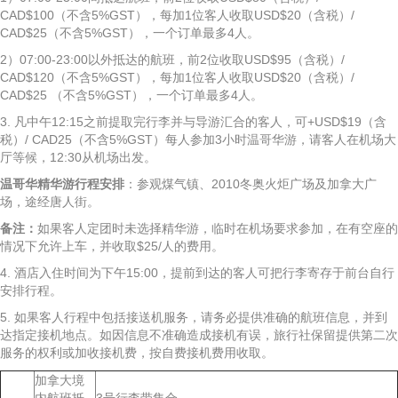
CAD$100（不含5%GST），每加1位客人收取USD$20（含税）/
CAD$25（不含5%GST），一个订单最多4人。
2）07:00-23:00以外抵达的航班，前2位收取USD$95（含税）/
CAD$120（不含5%GST），每加1位客人收取USD$20（含税）/
CAD$25 （不含5%GST），一个订单最多4人。
3. 凡中午12:15之前提取完行李并与导游汇合的客人，可+USD$19（含
税）/ CAD25（不含5%GST）每人参加3小时温哥华游，请客人在机场大
厅等候，12:30从机场出发。
温哥华精华游行程安排
：参观煤气镇、2010冬奥火炬广场及加拿大广
场，途经唐人街。
备注：
如果客人定团时未选择精华游，临时在机场要求参加，在有空座的
情况下允许上车，并收取$25/人的费用。
4. 酒店入住时间为下午15:00，提前到达的客人可把行李寄存于前台自行
安排行程。
5. 如果客人行程中包括接送机服务，请务必提供准确的航班信息，并到
达指定接机地点。如因信息不准确造成接机有误，旅行社保留提供第二次
服务的权利或加收接机费，按自费接机费用收取。
加拿大境