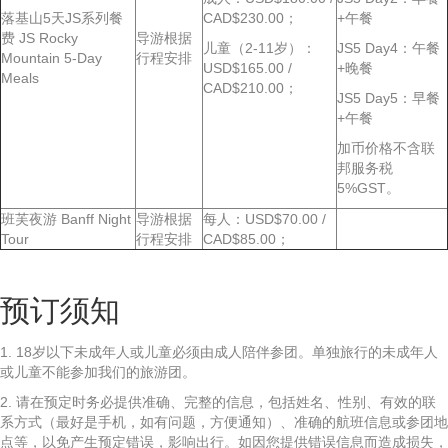
落基山5天JS系列餐
CAD$230.00；
+午餐
费 JS Rocky
导游根据
儿童（2-11岁）：
JS5 Day4：午餐
Mountain 5-Day
行程安排
USD$165.00 /
+晚餐
Meals
CAD$210.00；
JS5 Day5：早餐
+午餐
加币价格不含联
邦服务税
5%GST。
班芙夜游 Banff Night
导游根据
每人：USD$70.00 /
Tour
行程安排
CAD$85.00；
预订须知
1. 18岁以下未成年人或儿童必须由成人陪伴参团。单独旅行的未成年人
或儿童不能参加我们的旅游团。
2. 请在预定时务必提供准确、完整的信息，包括姓名、性别、有效的联
系方式（最好是手机，如有问题，方便通知）、准确的航班信息或参团地
点等，以免产生预定错误，影响出行。如因您提供错误信息而造成损失，