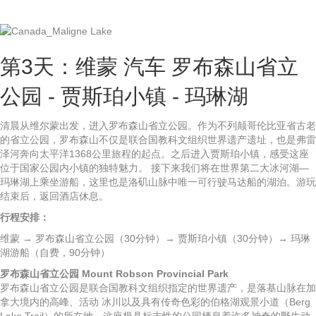
第3天：维蒙 汽车 罗布森山省立
公园 - 贾斯珀小镇 - 玛琳湖
清晨从维尔蒙出发，进入罗布森山省立公园。作为不列颠哥伦比亚省古老
的省立公园，罗布森山不仅是联合国教科文组织世界遗产遗址，也是弗雷
泽河奔向太平洋1368公里旅程的起点。之后进入贾斯珀小镇，感受这座
位于国家公园内小镇的独特魅力。 接下来我们将在世界第二大冰河湖—
玛琳湖上乘坐游船，这里也是洛矶山脉中唯一可行驶马达船的湖泊。游玩
结束后，返回酒店休息。
行程安排：
维蒙 → 罗布森山省立公园（30分钟）→ 贾斯珀小镇（30分钟）→ 玛琳
湖游船（自费，90分钟）
罗布森山省立公园 Mount Robson Provincial Park
罗布森山省立公园是联合国教科文组织指定的世界遗产，是落基山脉在加
拿大境内的高峰、活动 冰川以及具有传奇色彩的伯格湖观景小道（Berg
Lake Trail）的所在地。这座极具标志性的公园栖息着许多神奇的野生动