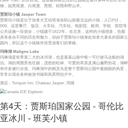
物，如黑尾鹿、白尾鹿、黑熊、棕熊和野山羊。
贾斯珀小镇 Jasper Town
贾斯珀小镇是位于加拿大艾伯塔省洛矶山脉最北边的小镇，人口约3，
000。这里餐厅、饭店、火车站、汽车站、电影院、邮局、学校、医院等
公共设施一应俱全，小镇建于1822年。在北美，这样的小镇很多，也都
具有各自不同的历史和魅力，但由于贾斯珀小镇身处加拿大著名的国家公
园内，所以这个小镇格外倍受游客们的青睐。
玛琳湖 Maligne Lake
玛琳湖是世界第二大的冰河湖，也是落基山脉中唯一可行驶马达船的湖
泊。湖的周围景色壮丽，茂密的松林、可爱的草原及满山遍野的花，湖畔
有许多健行步道。玛琳湖中的精灵岛是整个贾斯珀公园中最靓丽的风景，
常常出现在各种旅游书籍和风景明信片中。
酒店：Tonquin Inn; Chateau Jasper; 同级
第4天：贾斯珀国家公园 - 哥伦比
亚冰川 - 班芙小镇