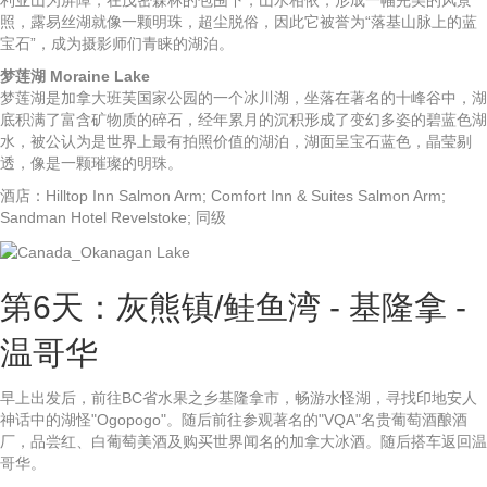
利亚山为屏障，在茂密森林的包围下，山水相依，形成一幅完美的风景
照，露易丝湖就像一颗明珠，超尘脱俗，因此它被誉为“落基山脉上的蓝
宝石”，成为摄影师们青睐的湖泊。
梦莲湖 Moraine Lake
梦莲湖是加拿大班芙国家公园的一个冰川湖，坐落在著名的十峰谷中，湖
底积满了富含矿物质的碎石，经年累月的沉积形成了变幻多姿的碧蓝色湖
水，被公认为是世界上最有拍照价值的湖泊，湖面呈宝石蓝色，晶莹剔
透，像是一颗璀璨的明珠。
酒店：Hilltop Inn Salmon Arm; Comfort Inn & Suites Salmon Arm;
Sandman Hotel Revelstoke; 同级
第6天：灰熊镇/鲑鱼湾 - 基隆拿 -
温哥华
早上出发后，前往BC省水果之乡基隆拿市，畅游水怪湖，寻找印地安人
神话中的湖怪"Ogopogo"。随后前往参观著名的"VQA"名贵葡萄酒酿酒
厂，品尝红、白葡萄美酒及购买世界闻名的加拿大冰酒。随后搭车返回温
哥华。