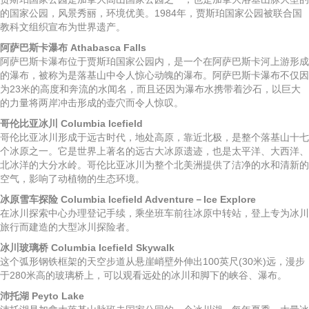
的国家公园，风景秀丽，环境优美。1984年，贾斯珀国家公园被联合国
教科文组织宣布为世界遗产。
阿萨巴斯卡瀑布 Athabasca Falls
阿萨巴斯卡瀑布位于贾斯珀国家公园内，是一个在阿萨巴斯卡河上游形成
的瀑布，被称为是落基山中令人惊心动魄的瀑布。阿萨巴斯卡瀑布不仅因
为23米的高度和奔流的水闻名，而且还因为瀑布水携带着沙石，以巨大
的力量将两岸冲击形成的壶穴而令人惊叹。
哥伦比亚冰川 Columbia Icefield
哥伦比亚冰川形成于远古时代，地处高原，靠近北极，是整个落基山十七
个冰原之一。它是世界上著名的远古大冰原遗迹，也是太平洋、大西洋、
北冰洋的大分水岭。哥伦比亚冰川为整个北美洲提供了洁净的水和清新的
空气，影响了动植物的生态环境。
冰原雪车探险 Columbia Icefield Adventure－Ice Explore
在冰川探索中心办理登记手续，乘坐班车前往冰原中转站，登上专为冰川
旅行而建造的大型冰川探险者。
冰川玻璃桥 Columbia Icefield Skywalk
这个弧形钢铁框架的天空步道从悬崖峭壁外伸出100英尺(30米)远，漫步
于280米高的玻璃桥上，可以观看远处的冰川和脚下的峡谷、瀑布。
沛托湖 Peyto Lake