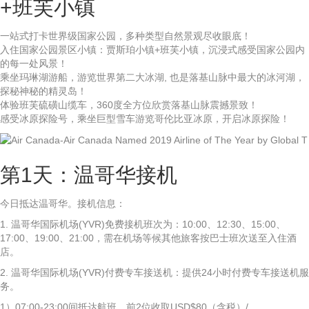
+班芙小镇
一站式打卡世界级国家公园，多种类型自然景观尽收眼底！
入住国家公园景区小镇：贾斯珀小镇+班芙小镇，沉浸式感受国家公园内
的每一处风景！
乘坐玛琳湖游船，游览世界第二大冰湖, 也是落基山脉中最大的冰河湖，
探秘神秘的精灵岛！
体验班芙硫磺山缆车，360度全方位欣赏落基山脉震撼景致！
感受冰原探险号，乘坐巨型雪车游览哥伦比亚冰原，开启冰原探险！
第1天：温哥华接机
今日抵达温哥华。接机信息：
1. 温哥华国际机场(YVR)免费接机班次为：10:00、12:30、15:00、
17:00、19:00、21:00，需在机场等候其他旅客按巴士班次送至入住酒
店。
2. 温哥华国际机场(YVR)付费专车接送机：提供24小时付费专车接送机服
务。
1）07:00-23:00间抵达航班，前2位收取USD$80（含税）/