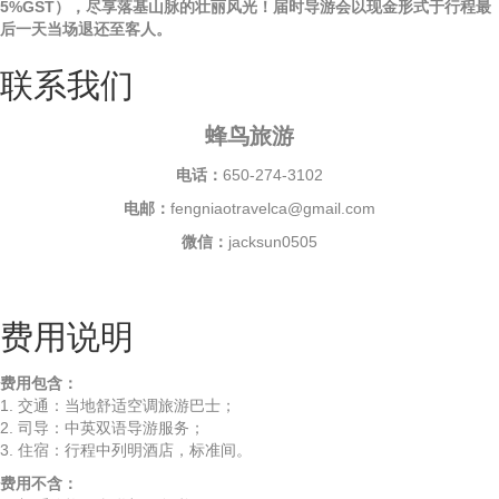
5%GST），尽享落基山脉的壮丽风光！届时导游会以现金形式于行程最
后一天当场退还至客人。
联系我们
蜂鸟旅游
电话：
650-274-3102
电邮：
fengniaotravelca@gmail.com
微信：
jacksun0505
费用说明
费用包含：
1. 交通：当地舒适空调旅游巴士；
2. 司导：中英双语导游服务；
3. 住宿：行程中列明酒店，标准间。
费用不含：