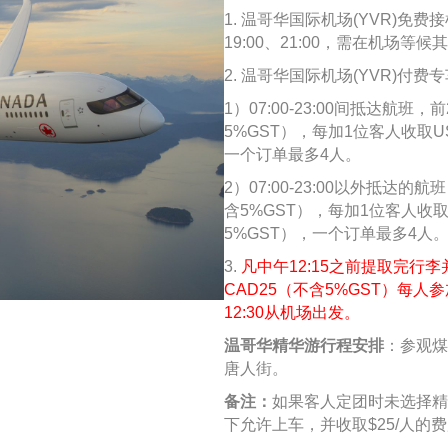
1. 温哥华国际机场(YVR)免费接机班
19:00、21:00，需在机场
2. 温哥华国际机场(YVR)付
1）07:00-23:00间抵达航班，
5%GST），每加1位客人收取US
一个订单最多4人。
2）07:00-23:00以外抵达的航
含5%GST），每加1位客人收取U
5%GST），一个订单最多4人
3.
凡中午12:15之前提取完行李
CAD25（不含5%GST）每
12:30从机场出发。
温哥华精华游行程安排
：参观煤
唐人街。
备注：
如果客人定团时未选择精
下允许上车，并收取$25/人的