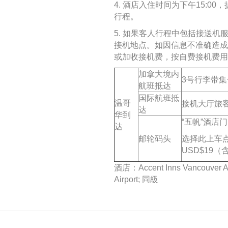
4. 酒店入住时间为下午15:
行程。
5. 如果客人行程中包括接送
接机地点。如因信息不准确造成
或加收接机费，按自费接机费用
加拿大境内
3号行李带集
航班抵达
国际航班抵
温哥
接机大厅旅
达
华到
“五帆”酒店
达
邮轮码头
选择此上车
USD$19（
酒店：Accent Inns Vancouver Air
Airport; 同級