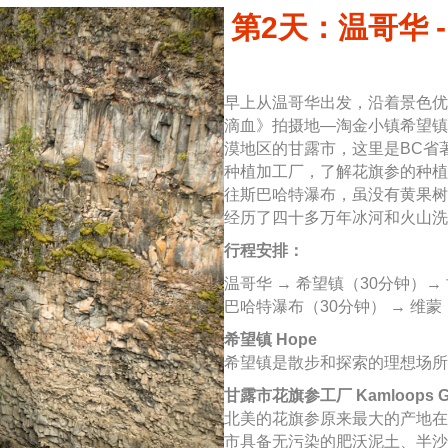
第2天：温哥华 -
早上从温哥华出发，沿着景色优
滴血》拍摄地—淘金小镇希望镇
漠地区的甘露市，这里是BC省
种植加工厂，了解花旗参的种植
往斯巴哈特瀑布，虽没有黄果树
经历了四十多万年冰河和火山洗
行程安排：
温哥华 → 希望镇（30分钟）→
巴哈特瀑布（30分钟） → 维蒙
希望镇 Hope
希望镇是散步和探索的理想场所
甘露市花旗参工厂 Kamloops Gin
北美的花旗参原来最大的产地在
市具备无污染的肥沃泥土、半沙