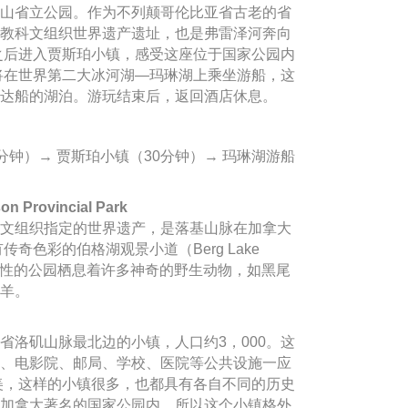
山省立公园。作为不列颠哥伦比亚省古老的省
教科文组织世界遗产遗址，也是弗雷泽河奔向
。之后进入贾斯珀小镇，感受这座位于国家公园内
将在世界第二大冰河湖—玛琳湖上乘坐游船，这
达船的湖泊。游玩结束后，返回酒店休息。
0分钟）→ 贾斯珀小镇（30分钟）→ 玛琳湖游船
Provincial Park
文组织指定的世界遗产，是落基山脉在加拿大
奇色彩的伯格湖观景小道（Berg Lake
标志性的公园栖息着许多神奇的野生动物，如黑尾
羊。
省洛矶山脉最北边的小镇，人口约3，000。这
、电影院、邮局、学校、医院等公共设施一应
北美，这样的小镇很多，也都具有各自不同的历史
加拿大著名的国家公园内，所以这个小镇格外