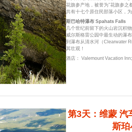
花旗参产地，被誉为"花旗参之
共有十七个原住民部落小区，为
斯巴哈特瀑布 Spahats Falls
几个世纪前留下的火山岩沉积物
威尔斯格雷公园中最生动的瀑布
到瀑布从清水河（Clearwate
其壮观！
酒店： Valemount Vacation In
第3天：维蒙 汽
斯珀