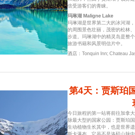
倍受游客们的青睐。
玛琳湖 Maligne Lake
玛琳湖是世界第二大的冰河湖，
的周围景色壮丽，茂密的松林、
步道。玛琳湖中的精灵岛是整个
旅游书籍和风景明信片中。
酒店：Tonquin Inn; Chateau Ja
第4天：贾斯珀国
今日旅程的第一站将前往加拿大
脉最大型的国家公园：贾斯珀国
生动植物生长其中，也是世界遗
斯卡瀑布，它虽不是洛矶山脉中