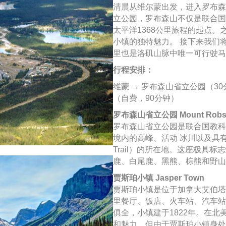
清晨从维尔蒙出发，进入罗布森
立公园，罗布森山不仅是联合国
太平洋1368公里旅程的起点
小镇的独特魅力。 接下来我们
里也是洛矶山脉中唯一可行驶马
行程安排：
维蒙 → 罗布森山省立公园（3
（自费，90分钟）
罗布森山省立公园 Mount Robson 
罗布森山省立公园是联合国教科
境内的高峰、活动 冰川以及具有传
Trail）的所在地。这座极具
鹿、白尾鹿、黑熊、棕熊和野山
贾斯珀小镇 Jasper Town
贾斯珀小镇是位于加拿大艾伯塔
里餐厅、饭店、火车站、汽车站
俱全，小镇建于1822年。在
和魅力，但由于贾斯珀小镇身处