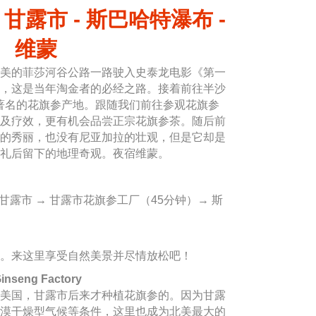
 甘露市 - 斯巴哈特瀑布 -
维蒙
美的菲莎河谷公路一路驶入史泰龙电影《第一
，这是当年淘金者的必经之路。接着前往半沙
著名的花旗参产地。跟随我们前往参观花旗参
及疗效，更有机会品尝正宗花旗参茶。随后前
的秀丽，也没有尼亚加拉的壮观，但是它却是
礼后留下的地理奇观。夜宿维蒙。
 甘露市 → 甘露市花旗参工厂（45分钟）→ 斯
。来这里享受自然美景并尽情放松吧！
seng Factory
美国，甘露市后来才种植花旗参的。因为甘露
漠干燥型气候等条件，这里也成为北美最大的