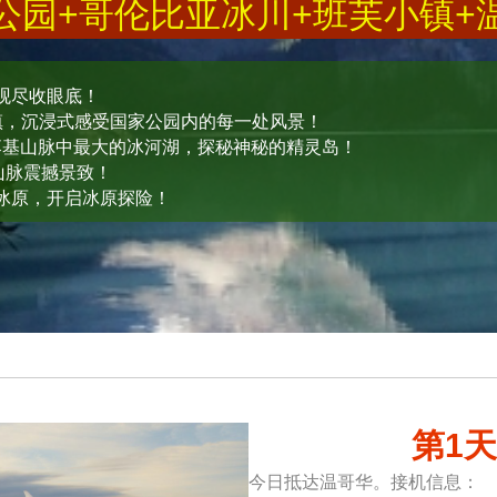
公园+哥伦比亚冰川+班芙小镇+
观尽收眼底！
镇，沉浸式感受国家公园内的每一处风景！
落基山脉中最大的冰河湖，探秘神秘的精灵岛！
山脉震撼景致！
冰原，开启冰原探险！
第1
今日抵达温哥华。接机信息：