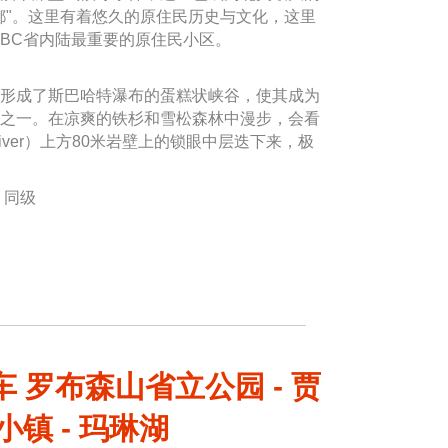
都"。这里有着悠久的原住民历史与文化，这里
BC省内陆最重要的原住民小区。
形成了斯巴哈特瀑布的蛋糕状峡谷，使其成为
之一。在凉爽的铁杉和雪松森林中漫步，会看
r River）上方80米岩壁上的锁眼中层迭下来，极
n; 同级
车 罗布森山省立公园 - 贾
小镇 - 玛琳湖