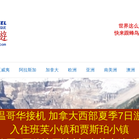
世界这么
快来跟蜂鸟
夏威夷
阿拉斯加
加拿大
欧洲
亚洲
南美洲
澳洲
温哥华接机 加拿大西部夏季7日
入住班芙小镇和贾斯珀小镇