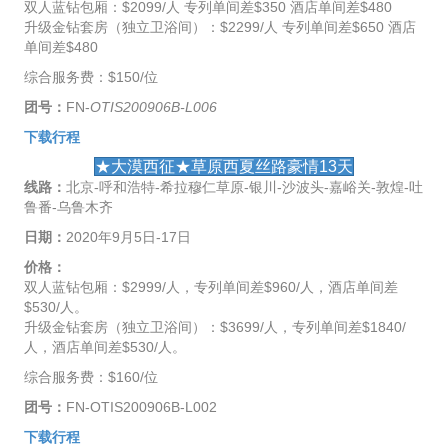
双人蓝钻包厢：$2099/人 专列单间差$350 酒店单间差$480
升级金钻套房（独立卫浴间）：$2299/人 专列单间差$650 酒店
单间差$480
综合服务费：$150/位
团号：
FN-
OTIS200906B-L006
下载行程
★大漠西征★草原西夏丝路豪情13天
线路：
北京-呼和浩特-希拉穆仁草原-银川-沙波头-嘉峪关-敦煌-吐
鲁番-乌鲁木齐
日期：
2020年9月5日-17日
价格：
双人蓝钻包厢：$2999/人，专列单间差$960/人，酒店单间差
$530/人。
升级金钻套房（独立卫浴间）：$3699/人，专列单间差$1840/
人，酒店单间差$530/人。
综合服务费：$160/位
团号：
FN-OTIS200906B-L002
下载行程