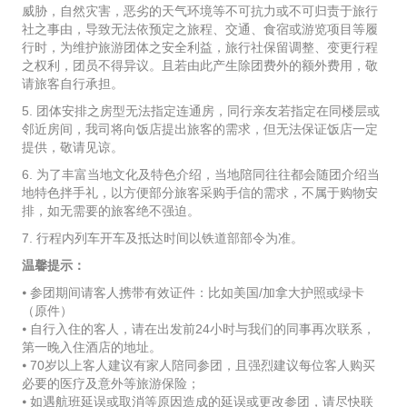
威胁，自然灾害，恶劣的天气环境等不可抗力或不可归责于旅行
社之事由，导致无法依预定之旅程、交通、食宿或游览项目等履
行时，为维护旅游团体之安全利益，旅行社保留调整、变更行程
之权利，团员不得异议。且若由此产生除团费外的额外费用，敬
请旅客自行承担。
5. 团体安排之房型无法指定连通房，同行亲友若指定在同楼层或
邻近房间，我司将向饭店提出旅客的需求，但无法保证饭店一定
提供，敬请见谅。
6. 为了丰富当地文化及特色介绍，当地陪同往往都会随团介绍当
地特色拌手礼，以方便部分旅客采购手信的需求，不属于购物安
排，如无需要的旅客绝不强迫。
7. 行程内列车开车及抵达时间以铁道部部令为准。
温馨提示：
⦁ 参团期间请客人携带有效证件：比如美国/加拿大护照或绿卡
（原件）
⦁ 自行入住的客人，请在出发前24小时与我们的同事再次联系，
第一晚入住酒店的地址。
⦁ 70岁以上客人建议有家人陪同参团，且强烈建议每位客人购买
必要的医疗及意外等旅游保险；
⦁ 如遇航班延误或取消等原因造成的延误或更改参团，请尽快联