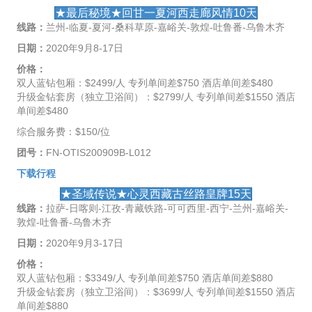
★最后秘境★回甘一夏河西走廊风情10天
线路：
兰州-临夏-夏河-桑科草原-嘉峪关-敦煌-吐鲁番-乌鲁木齐
日期：
2020年9月8-17日
价格：
双人蓝钻包厢：$2499/人 专列单间差$750 酒店单间差$480
升级金钻套房（独立卫浴间）：$2799/人 专列单间差$1550 酒店
单间差$480
综合服务费：$150/位
团号：
FN-OTIS200909B-L012
下载行程
★圣域传说★心灵西藏古丝路皇牌15天
线路：
拉萨-日喀则-江孜-青藏铁路-可可西里-西宁-兰州-嘉峪关-
敦煌-吐鲁番-乌鲁木齐
日期：
2020年9月3-17日
价格：
双人蓝钻包厢：$3349/人 专列单间差$750 酒店单间差$880
升级金钻套房（独立卫浴间）：$3699/人 专列单间差$1550 酒店
单间差$880