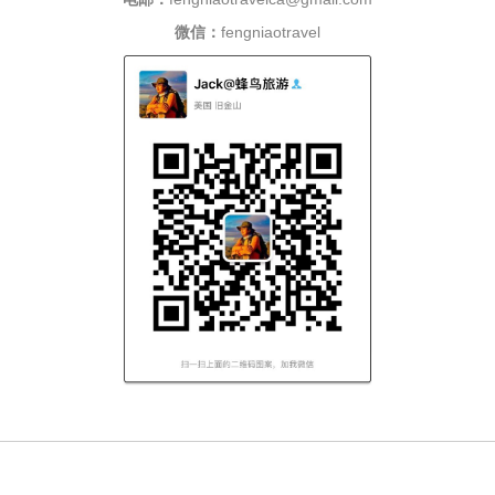
微信：
fengniaotravel