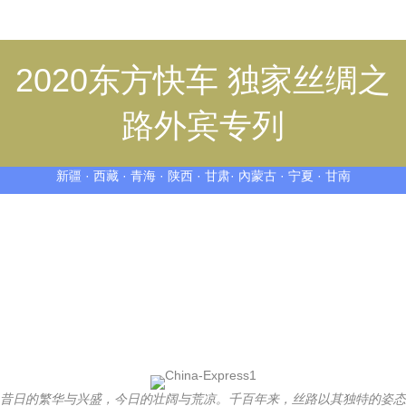
2020东方快车 独家丝绸之
路外宾专列
新疆 · 西藏 · 青海 · 陕西 · 甘肃· 內蒙古 · 宁夏 · 甘南
昔日的繁华与兴盛，今日的壮阔与荒凉。千百年来，丝路以其独特的姿态