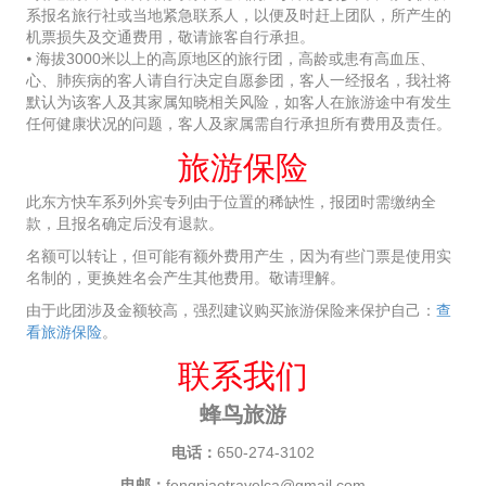
系报名旅行社或当地紧急联系人，以便及时赶上团队，所产生的
机票损失及交通费用，敬请旅客自行承担。
⦁ 海拔3000米以上的高原地区的旅行团，高龄或患有高血压、
心、肺疾病的客人请自行决定自愿参团，客人一经报名，我社将
默认为该客人及其家属知晓相关风险，如客人在旅游途中有发生
任何健康状况的问题，客人及家属需自行承担所有费用及责任。
旅游保险
此东方快车系列外宾专列由于位置的稀缺性，报团时需缴纳全
款，且报名确定后没有退款。
名额可以转让，但可能有额外费用产生，因为有些门票是使用实
名制的，更换姓名会产生其他费用。敬请理解。
由于此团涉及金额较高，强烈建议购买旅游保险来保护自己：
查
看旅游保险
。
联系我们
蜂鸟旅游
电话：
650-274-3102
电邮：
fengniaotravelca@gmail.com