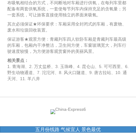
布吸氧相结合的方式，不间断地对车厢进行供氧，在每列车里都
配备有两套供氧系统，一套使每节列车内保持充足的含氧量；另
一套系统，可让旅客直接使用独立的界面来吸氧。
其次必须保证★环保要求：车厢采用全封闭式的车厢，有废物、
废水和垃圾回收装置。
保证游客★观景方便：青藏列车四人软卧车厢是青藏列车最高级
的车厢，包厢内干净整洁，卫生间方便，车窗玻璃宽大，列车行
驶速度较慢，为方便游客观赏窗外的美丽风景。
相关景点：
1. 青海湖、2. 万丈盐桥、3. 玉珠峰、4. 昆仑山、5. 可可西里、6.
野生动物通道、7. 沱沱河、8. 风火口隧道、9. 唐古拉站、10. 通
天河、11. 羊八井
五月份线路 气候宜人 景色最优