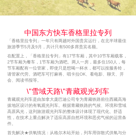
中国东方快车香格里拉专列
「香格里拉专列」一年只有两趟对外国贵宾运行，在北半球最佳
旅游季节5月及9月，共计只有500多席贵宾名额。
在配置上，「香格里拉专列」有17节车厢，其中10节车厢载客，
2节车厢为餐车，1节车厢为酒吧。两人一房，最多住150人，每
节车厢配有一位管家，即使只是想喝一杯水，都可以按服务铃，
请管家代劳。酒吧车可打麻将、唱卡拉OK、看电影、聊天、开
会、阅读书报等。
\"雪域天路\"青藏观光列车
青藏观光列车是由加拿大庞巴迪公司专为青藏铁路前往西藏高海
拔地区设计的有氧观光列车。根据青藏铁路的气候、环境和雪域
高原风光，这列旅游观光列车的整体设计体现了现代化、舒适
性，在技​​术上重点解决了适应高原自然环境和恶劣气候的运营条
件。
首先解决★供氧情况：从格尔木站开始，列车用弥散式供氧与分