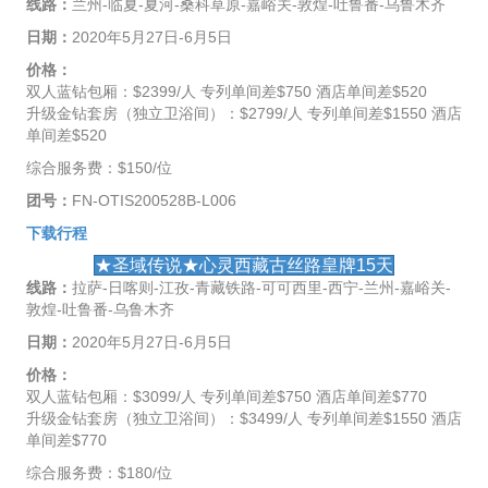
线路：
兰州-临夏-夏河-桑科草原-嘉峪关-敦煌-吐鲁番-乌鲁木齐
日期：
2020年5月27日-6月5日
价格：
双人蓝钻包厢：$2399/人 专列单间差$750 酒店单间差$520
升级金钻套房（独立卫浴间）：$2799/人 专列单间差$1550 酒店
单间差$520
综合服务费：$150/位
团号：
FN-OTIS200528B-L006
下载行程
★圣域传说★心灵西藏古丝路皇牌15天
线路：
拉萨-日喀则-江孜-青藏铁路-可可西里-西宁-兰州-嘉峪关-
敦煌-吐鲁番-乌鲁木齐
日期：
2020年5月27日-6月5日
价格：
双人蓝钻包厢：$3099/人 专列单间差$750 酒店单间差$770
升级金钻套房（独立卫浴间）：$3499/人 专列单间差$1550 酒店
单间差$770
综合服务费：$180/位