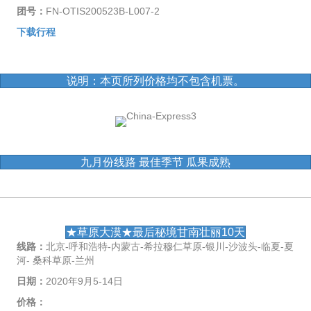
团号：
FN-OTIS200523B-L007-2
下载行程
说明：本页所列价格均不包含机票。
九月份线路 最佳季节 瓜果成熟
★草原大漠★最后秘境甘南壮丽10天
线路：
北京-呼和浩特-内蒙古-希拉穆仁草原-银川-沙波头-临夏-夏
河- 桑科草原-兰州
日期：
2020年9月5-14日
价格：