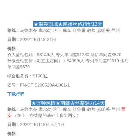
★浪漫西域★南疆丝路精华13天
路线：
乌鲁木齐-库尔勒-喀什-库车-吐鲁番-敦煌-嘉峪关-兰州
日期：
2020年5月19-31日
价格：
双人蓝钻包厢：$3149/人 专列单间差$1280 酒店单间差$520
升级金钻套房（独立卫浴间）：$4099/人 专列单间差$2610 酒店
单间差$570
综合服务费：$160/位
团号：FN-OTIS200520A-L001-1
下载行程
★万种风情★南疆古丝路魅力14天
路线：
乌鲁木齐-库尔勒-喀什-库车-吐鲁番-敦煌-嘉峪关-兰州-
西
安
（在上一条线路的基础上多出西安）
日期：
2020年5月19日-6月1日
价格：