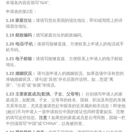
本项各内容应填写“N/A”。
申请表的第2页：
1.18
家庭住址：
请填写您在美国的现住地址，即ID或驾照上的详
细居住地址。
1.19
邮政编码：
填写家庭住址的邮政编码。
1.20
电话
/
手机：
请填写能够直接、方便联系上申请人的电话或手
机号码。
1.21
电子邮箱：
请填写能够直接、方便联系上申请人的电子邮箱
地址。
1.22
婚姻状况：
请勾选申请人的婚姻状况。如果选项中没有您的
准确婚姻状况，请勾选“其他”并在后面作说明。如，您是“离
异”、“分居”或“丧偶”等情况。
1.23
主要家庭成员
(
配偶、子女、父母等
)
：
分别填写申请人的家
庭成员，如配偶、子女、父母等的姓名、国籍、职业及和您的亲属
关系等信息，尤其是邀请您赴华探亲的近亲属的相关信息！即使他
(她)们不与申请人一道申请前往中国的签证也同样需要如实、完整
的填写这些信息。
注意！
如果您的家庭成员是台湾同胞，国籍一栏
中仍须填写“中国”或“CHINA”，以免被拒签。