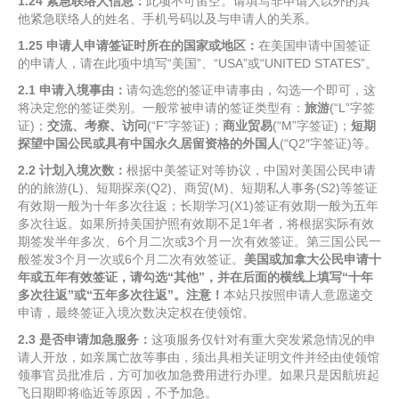
1.24
紧急联络人信息：
此项不可留空。请填写非申请人以外的其
他紧急联络人的姓名、手机号码以及与申请人的关系。
1.25
申请人申请签证时所在的国家或地区：
在美国申请中国签证
的申请人，请在此项中填写“美国”、“USA”或“UNITED STATES”。
2.1
申请入境事由：
请勾选您的签证申请事由，勾选一个即可，这
将决定您的签证类别。一般常被申请的签证类型有：
旅游
(“L”字签
证)；
交流、考察、访问
(“F”字签证)；
商业贸易
(“M”字签证)；
短期
探望中国公民或具有中国永久居留资格的外国人
(“Q2″字签证)等。
2.2
计划入境次数：
根据中美签证对等协议，中国对美国公民申请
的的旅游(L)、短期探亲(Q2)、商贸(M)、短期私人事务(S2)等签证
有效期一般为十年多次往返；长期学习(X1)签证有效期一般为五年
多次往返。如果所持美国护照有效期不足1年者，将根据实际有效
期签发半年多次、6个月二次或3个月一次有效签证。第三国公民一
般签发3个月一次或6个月二次有效签证。
美国或加拿大公民申请十
年或五年有效签证，请勾选
“
其他
”
，并在后面的横线上填写
“
十年
多次往返
”
或
“
五年多次往返
”
。注意！
本站只按照申请人意愿递交
申请，最终签证入境次数决定权在使领馆。
2.3
是否申请加急服务：
这项服务仅针对有重大突发紧急情况的申
请人开放，如亲属亡故等事由，须出具相关证明文件并经由使领馆
领事官员批准后，方可加收加急费用进行办理。如果只是因航班起
飞日期即将临近等原因，不予加急。