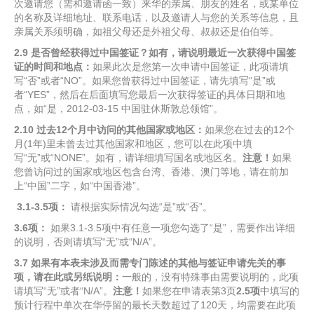
次邀请您（需和邀请函一致）来华的亲属、朋友的姓名，或某单位
的名称及详细地址、联系电话，以及邀请人与您的关系等信息，且
亲属关系须明确，如祖父母还是外祖父母、叔叔还是伯伯等。
2.9
是否曾经获得过中国签证？如有，请说明最近一次获得中国签
证的时间和地点：
如果此次是您第一次申请中国签证，此项请填
写“否”或者“NO”。如果您曾获得过中国签证，请先填写“是”或
者“YES”，然后在后面填写您最后一次获得签证的具体日期和地
点，如“是，2012-03-15 中国驻休斯敦总领馆”。
2.10
过去
12
个月中访问的其他国家或地区：
如果您在过去的12个
月(1年)里未曾去过其他国家和地区，您可以在此项中填
写“无”或“NONE”。如有，请详细填写国名或地区名。
注意！
如果
您曾访问过的国家或地区包含台湾、香港、澳门等地，请在前加
上“中国”二字，如“中国香港”。
3.1-3.5
项：
请根据实际情况勾选“是”或“否”。
3.6
项：
如果3.1-3.5项中有任意一项您勾选了“是”，需要作出详细
的说明，否则请填写“无”或“N/A”。
3.7
如果有本表未涉及而需专门陈述的其他与签证申请先关的事
项，请在此或另纸说明：
一般的，没有特殊事由需要说明的，此项
请填写“无”或者“N/A”。
注意！
如果您在申请表第3页
2.5
项
中填写的
预计行程中单次在华停留的最长天数超过了120天，均需要在此项