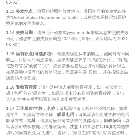
05-31”。
1.13
签发地点：
填写您护照的签发地点。美国护照的签发地点多
为“United States Department of State”，或根据实际情况填写护
照具体的发照国家名。
1.14
失效日期：
请按照正确格式yyyy-mm-dd来填写您护照的失效
日期，如您护照的失效日期是2021年5月30日，则应填写为“2021-
05-30”。
1.15
当前职业
(
可选多项
)
：
勾选您现在从事的职业，如同时有不同
职业，可以同时勾选多项。如果您够选择了“前/现任议员”、“前/现
任政府官员”或者“军人”，您还需要在横线上填写相应的具体职位。
如果选项中没有您的具体职业，您需要勾选“其他”，并在横线上描
述您的具体职业。
1.16
受教育程度：
请勾选申请人的受教育程度，如，在读博士、
硕士均可勾选“研究生”，如果选项中没有您的受教育程度，请勾
选“其他”并在后面填写您的具体受教育程度。
1.17
工作单位
/
学校，名称：
请填写申请人所在的公司名称，如果
是学生，则填写学校名称；
联系电话：
请填写该公司或学校的电话
联系方式；
地址：
请填写该公司或学校的具体地址；
邮政编码：
填
写该公司或学校地址的邮政编码。
注意！
如果您在
1.15
项
内勾选或
填写的当前职业为“无业”、“退休”、“家庭主妇”或“幼儿”等信息时，