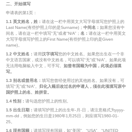
二、开始填写
申请表的第1页：
1.1
英文姓名，姓：
请在这一栏中用英文大写字母填写您护照上的
Last Name(有些护照上印的是Surname)；
中间名：
如果您没有中
间名，请在这一栏中填写“无”或者“N/A”；
名：
请在这一栏中用英文
大写字母填写护照上的First Name(有些护照上印的是Given
name)。
1.2
中文姓名：
请用
汉字填写
您的中文姓名。如果您出生在一个非
中文语言国家，或没有中文姓名，可以填写“无”或“N/A”。如果此项
无法用电脑输入中文，可手写。
如曾有国籍为中国，此项必须填
写。
1.3
别名或曾用名：
填写您曾经使用过的其他姓名。如果没有，可
填写“无”或“N/A”。
归化入籍后改过名的申请人，须在此项填写原中
国护照上的名、姓拼音。
1.4
性别：
请勾选您护照上的性别。
1.5
出生日期：
请填写护照上的出生年-月-日，请注意格式为yyyy-
mm-dd，例如您的生日是1980年1月25日，则应填写1980-01-
25。
1.6
现有国籍：
请填写现有国籍，如“美国”、“USA”、“UNITED