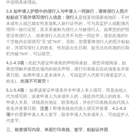
中说明具体理由。
3.8
如申请人护照中的偕行人与申请人一同旅行，请将偕行人照片
粘贴在下面并填写偕行人信息：
偕行人
是指某些国家或地区，不对
未成年人或已婚女性发放私人旅行证件的，可与其监护人或配偶共
用同一旅行证照，其关系被称为偕行人与被偕行人。如果您的护照
里没有偕行人，或者偕行人此次并不与您一同赴华，请在此项的9
个空格内全部填写“无”或“N/A”。否则，您需要将偕行人的照片粘贴
好，并填写偕行人的姓名、性别及出生日期。如无法在此项的日期
栏内输“N/A”，可以留空。
4.1-4.3
项：
此处为签证申请表的声明和条款，请您详细阅读，如
果您理解并接受此项内的相关声明，请打印表格后在此项签名并签
署日期。如果申请人是未成年人，可由监护人代签字(请签监护人
姓名)。
此项不可留空！
5.1-5.4
项：
如果该签证申请表并非申请人本人填写，而是由他人
代为填写的，或者申请人为未成年人的，须提供代填人的姓名、与
申请人关系、详细居住地址、联系电话，并在打印表格后由代填人
签名并签署日期。
注意！
即便表格由代填人填写并签署，
4.1-4.3
项
中仍需要申请人本人签字，除非申请人为未成年人，可由监护人
代签字。
三、检查填写内容、单面打印表格、签字、粘贴证件照