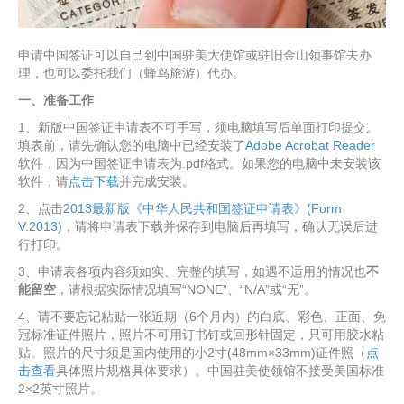
申请中国签证可以自己到中国驻美大使馆或驻旧金山领事馆去办
理，也可以委托我们（蜂鸟旅游）代办。
一、准备工作
1、新版中国签证申请表不可手写，须电脑填写后单面打印提交。
填表前，请先确认您的电脑中已经安装了
Adobe Acrobat Reader
软件，因为中国签证申请表为.pdf格式。如果您的电脑中未安装该
软件，请
点击下载
并完成安装。
2、点击
2013最新版《中华人民共和国签证申请表》(Form
V.2013)
，请将申请表下载并保存到电脑后再填写，确认无误后进
行打印。
3、申请表各项内容须如实、完整的填写，如遇不适用的情况也
不
能留空
，请根据实际情况填写“NONE”、“N/A”或“无”。
4、请不要忘记粘贴一张近期（6个月内）的白底、彩色、正面、免
冠标准证件照片，照片不可用订书钉或回形针固定，只可用胶水粘
贴。照片的尺寸须是国内使用的小2寸(48mm×33mm)证件照（
点
击查看
具体照片规格具体要求）。中国驻美使领馆不接受美国标准
2×2英寸照片。