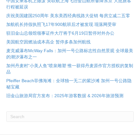
中国女乘客机上撒泼 美联航上海飞旧金山航班备降东京 大批旅客
行程被延误
庆祝美国建国250周年 美东美西经典线路大促销 每房立减二五零
加航机长持假执照飞17年900航班后才被发现 现落网受审
驻旧金山总领馆领事证件大厅将于6月19日暂停对外办公
美国航空因燃油成本高企 暂停多条加州航线
麦克威瀑布McWay Falls：加州一号公路标志性自然景观 全球最美
的潮汐瀑布之一
加州丹麦村“小美人鱼”喷泉雕塑 惟一获得丹麦原作官方授权的复制
品
Pfeiffer Beach菲佛海滩：全球独一无二的紫沙滩 加州一号公路隐
秘宝藏
旧金山旅游局官方发布：2025年游客数据 & 2026年旅游预测