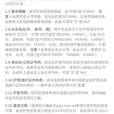
STATES”等。
1.7
曾有国籍：
请填写您的原有国籍，如“中国”或“CHINA”。
注
意！
如果您是台湾同胞，请在此栏填写CHINA，以免导致被拒签。
如果您无其他国籍或曾有国籍，此处可填写“无”或“N/A”。
1.8
出生地点
(
市、省
/
州、国
)
：
用中文或英文大写字母填写均可。
如填写“北京市、中国”(也可填写“BEIJING, CHINA”)，又如“长沙
市、湖南省、中国”(也可填写“CHANGSHA、HUNAN、CHINA”)、
再如HOUSTON、TEXAS、USA。填写时请严格按照格式，不要
漏填国家名称。
注意！
如果您出生在台湾，如台北市，请填写“台
北市、台湾、中国”(也可填写“TAIPEI、TAIWAN、CHINA”)。
1.9
身份证
/
公民证号码：
请在此栏填写您在美国当地的ID或驾照等
证件的号码。如果您没有当地有效证件，请填写入籍纸/公民证号
码。未成年儿童如无上述证件号码，可填“无”或“N/A”。
1.10
护照
/
旅行证件种类：
请勾选您用来申请中国签证的护照或其
他旅行证件的类别，一般申请人所持护照均为“普通”。
1.11
护照号码：
填写您用来申请中国签证的护照号码，请详细核
对该号码是否填写正确。
1.12
签发日期：
请按照正确格式yyyy-mm-dd来填写您护照的签发
日期，如您护照的签发日期是2011年5月31日，则应填写为“2011-