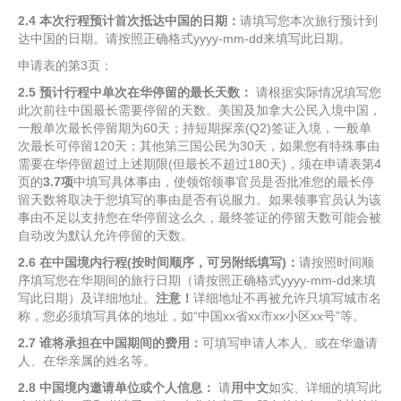
2.4
本次行程预计首次抵达中国的日期：
请填写您本次旅行预计到
达中国的日期。请按照正确格式yyyy-mm-dd来填写此日期。
申请表的第3页：
2.5
预计行程中单次在华停留的最长天数：
请根据实际情况填写您
此次前往中国最长需要停留的天数。美国及加拿大公民入境中国，
一般单次最长停留期为60天；持短期探亲(Q2)签证入境，一般单
次最长可停留120天；其他第三国公民为30天，如果您有特殊事由
需要在华停留超过上述期限(但最长不超过180天)，须在申请表第4
页的
3.7
项
中填写具体事由，使领馆领事官员是否批准您的最长停
留天数将取决于您填写的事由是否有说服力。如果领事官员认为该
事由不足以支持您在华停留这么久，最终签证的停留天数可能会被
自动改为默认允许停留的天数。
2.6
在中国境内行程
(
按时间顺序，可另附纸填写
)
：
请按照时间顺
序填写您在华期间的旅行日期（请按照正确格式yyyy-mm-dd来填
写此日期）及详细地址。
注意！
详细地址不再被允许只填写城市名
称，您必须填写具体的地址，如“中国xx省xx市xx小区xx号”等。
2.7
谁将承担在中国期间的费用：
可填写申请人本人、或在华邀请
人、在华亲属的姓名等。
2.8
中国境内邀请单位或个人信息：
请
用中文
如实、详细的填写此