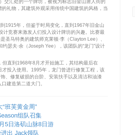
h Street）交汇处的一个牌坊，被视为标志旧金山唐人街的
获赠的礼物，其建筑外观采用传统中国建筑的风格，当
1915年，但鉴于时局变化，直到1967年旧金山
设计竞赛来激发人们投入设计牌坊的兴趣。比赛最
马特奥的建筑师克莱顿·李（Clayton Lee）、
）和约瑟夫·余（Joseph Yee），该团队的“龙门”设计
，但直到1968年8月才开始施工，其结构最后在
18日才投入使用。1995年，龙门曾进行修复工程，该
灯饰、修复破损的台阶、安装扶手以及清洁和油漆
入口建造第二道大门。
大“班芙黄金周”
 Season组队召集
10月5日洛矶山脉8日游
进出 Jack领队