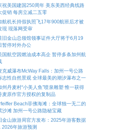
庆祝美国建国250周年 美东美西经典线路
大促销 每房立减二五零
加航机长持假执照飞17年900航班后才被
发现 现落网受审
驻旧金山总领馆领事证件大厅将于6月19
日暂停对外办公
美国航空因燃油成本高企 暂停多条加州航
线
麦克威瀑布McWay Falls：加州一号公路
标志性自然景观 全球最美的潮汐瀑布之一
加州丹麦村“小美人鱼”喷泉雕塑 惟一获得
丹麦原作官方授权的复制品
Pfeiffer Beach菲佛海滩：全球独一无二的
紫沙滩 加州一号公路隐秘宝藏
旧金山旅游局官方发布：2025年游客数据
& 2026年旅游预测