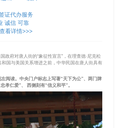
签证代办服务
业 诚信 可靠
查看详情>>>
国政府对唐人街的“象征性宣言”，在理查德·尼克松
民共和国与美国关系增进之前，中华民国在唐人街具有
左阅读。中央门户标志上写著“天下为公”、两门牌
忠孝仁爱”、 西侧刻有“信义和平”。