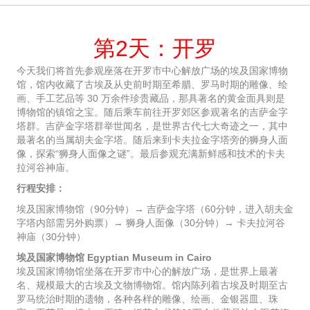
第2天：开罗
今天我们将首先参观座落在开罗市中心解放广场的埃及国家博物
馆，馆内收藏了古埃及从史前时期至希腊、罗马时期的雕像、绘
画、手工艺品等 30 万余件珍贵藏品，那具著名的黄金面具则是
博物馆的镇馆之宝。随后乘车前往开罗郊区参观著名的吉萨金字
塔群。吉萨金字塔群举世闻名，是世界古代七大奇迹之一，其中
最著名的当属胡夫金字塔。随后来到卡夫拉金字塔旁的狮身人面
像，探索“狮身人面像之谜”。最后参观充满新鲜感和技术的卡夫
拉河谷神庙。
行程安排：
埃及国家博物馆（90分钟）→ 吉萨金字塔（60分钟，进入胡夫金
字塔内部需另外购票）→ 狮身人面像（30分钟）→ 卡夫拉河谷
神庙（30分钟）
埃及国家博物馆 Egyptian Museum in Cairo
埃及国家博物馆坐落在开罗市中心的解放广场，是世界上最著
名、规模最大的古埃及文物博物馆。馆内陈列着古埃及时期至古
罗马统治时期的遗物，各种各样的雕像、绘画、金银器皿、珠