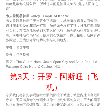
造者是谁都充满争议，所以这些问题被世人称作“狮身人面像之
谜”。
卡夫拉河谷神庙 Valley Temple of Khafre
卡夫拉河谷神庙位于吉萨金字塔群中，就坐落在狮身人面像旁。
该神庙由坚硬的花岗岩打造，虽然如今没有了顶，只残存着墙壁
和石柱，却依然能感受到其非凡的气势，精美的石柱雕刻值得欣
赏。河谷神庙布局严谨，使用的石块巨大，做工精细。庙内有许
多殿堂，是为法老举行葬礼和祭礼的地方。
午餐：包含午餐
晚餐：包含晚餐
酒店：The Guard Hotel; Jewel Sport City and Aqua Park; Le
Passage Cairo Hotel & Casino; 同级
第3天：开罗 - 阿斯旺（飞
机）
今天我们将首先参观巍峨壮丽的萨拉丁城堡，城堡内建有宫殿和
寺庙，阿里清真寺的寺顶尖塔像一把利剑高耸入云，巨大的圆顶
沐浴在阳光下熠熠生辉。随后前往开罗老城区，参观埃及最古老