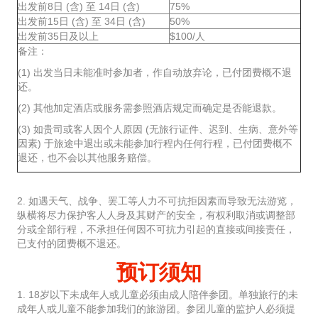
出发前8日 (含) 至 14日 (含)
75%
出发前15日 (含) 至 34日 (含)
50%
出发前35日及以上
$100/人
备注：
(1) 出发当日未能准时参加者，作自动放弃论，已付团费概不退
还。
(2) 其他加定酒店或服务需参照酒店规定而确定是否能退款。
(3) 如贵司或客人因个人原因 (无旅行证件、迟到、生病、意外等
因素) 于旅途中退出或未能参加行程内任何行程，已付团费概不
退还，也不会以其他服务赔偿。
2. 如遇天气、战争、罢工等人力不可抗拒因素而导致无法游览，
纵横将尽力保护客人人身及其财产的安全，有权利取消或调整部
分或全部行程，不承担任何因不可抗力引起的直接或间接责任，
已支付的团费概不退还。
预订须知
1. 18岁以下未成年人或儿童必须由成人陪伴参团。单独旅行的未
成年人或儿童不能参加我们的旅游团。参团儿童的监护人必须提