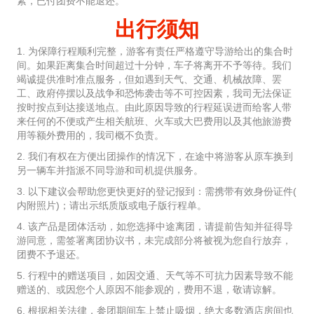
素，已付团费不能退还。
出行须知
1. 为保障行程顺利完整，游客有责任严格遵守导游给出的集合时
间。如果距离集合时间超过十分钟，车子将离开不予等待。我们
竭诚提供准时准点服务，但如遇到天气、交通、机械故障、罢
工、政府停摆以及战争和恐怖袭击等不可控因素，我司无法保证
按时按点到达接送地点。由此原因导致的行程延误进而给客人带
来任何的不便或产生相关航班、火车或大巴费用以及其他旅游费
用等额外费用的，我司概不负责。
2. 我们有权在方便出团操作的情况下，在途中将游客从原车换到
另一辆车并指派不同导游和司机提供服务。
3. 以下建议会帮助您更快更好的登记报到：需携带有效身份证件(
内附照片)；请出示纸质版或电子版行程单。
4. 该产品是团体活动，如您选择中途离团，请提前告知并征得导
游同意，需签署离团协议书，未完成部分将被视为您自行放弃，
团费不予退还。
5. 行程中的赠送项目，如因交通、天气等不可抗力因素导致不能
赠送的、或因您个人原因不能参观的，费用不退，敬请谅解。
6. 根据相关法律，参团期间车上禁止吸烟，绝大多数酒店房间也