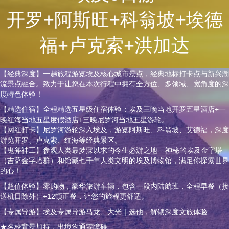
开罗+阿斯旺+科翁坡+埃德
福+卢克索+洪加达
【经典深度】一趟旅程游览埃及核心城市景点，经典地标打卡点与新兴潮
流景点融合。致力于让您在本次行程中拥有全方位、多领域、宽角度的深
度特色体验！
【精选住宿】全程精选五星级住宿体验：埃及三晚当地开罗五星酒店+一
晚红海当地五星度假酒店+三晚尼罗河当地五星游轮。
【网红打卡】尼罗河游轮深入埃及，游览阿斯旺、科翁坡、艾德福，深度
游览开罗、卢克索、红海等经典景区。
【鬼斧神工】参观人类最梦寐以求的今生必游之地---神秘的埃及金字塔
（吉萨金字塔群）和馆藏七千年人类文明的埃及博物馆，满足你探索世界
的心！
【超值体验】零购物，豪华旅游车辆，包含一段内陆航班，全程早餐（接
送机日除外）+12顿正餐，让您的旅程更舒适。
【专属导游】埃及专属导游马龙、大光｜选他，解锁深度文旅体验
★名校背景加持，出境沟通零障碍