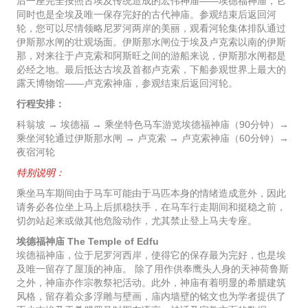
后一座完全按照古埃及传统造成的宏伟神庙——埃德福神庙，它
同时也是全埃及唯一保存完好的古代神庙。参观结束后返回河
轮，您可以尽情领略尼罗河两岸的美丽，观看河轮集体排队通过
伊斯那水闸的壮观场面。伊斯那水闸位于埃及卢克索以南的伊斯
那，对来往于卢克索和阿斯旺之间的游船来说，伊斯那水闸都是
必经之地。最后抵达古埃及首都卢克索，下船参观世界上最大的
露天博物馆——卢克索神庙，参观结束后返回河轮。
行程安排：
科翁坡 → 埃德福 → 乘坐特色马车游览埃德福神庙（90分钟）→
乘坐河轮通过伊斯那水闸 → 卢克索 → 卢克索神庙（60分钟）→
夜宿河轮
特别说明：
乘坐马车期间由于马车可能由于马匹本身的情绪造成意外，因此
请务必各位坐上马上后抓稳扶手，在马车行走期间和挺稳之前，
切勿站起来或做其他危险动作，尤其禁止登上马夫专座。
埃德福神庙 The Temple of Edfu
埃德福神庙，位于尼罗河西岸，使得它的保存最为完好，也是埃
及唯一留存了屋顶的神庙。 除了用作供奉鹰头人身的天神荷鲁斯
之外，神庙亦作宗教祭祀活动。此外，神庙有着明显的希腊建筑
风格，留存着众多浮雕与壁画，庙内墙壁的铭文也为学者提供了