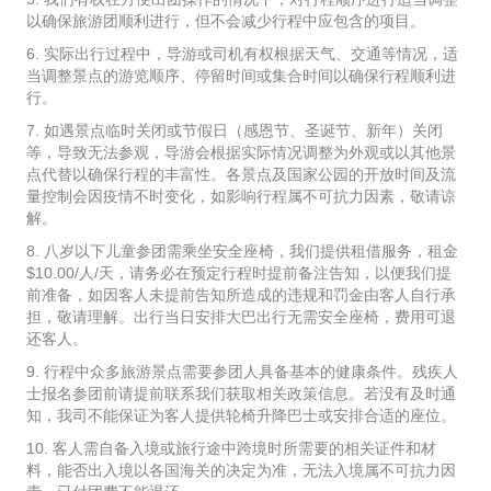
以确保旅游团顺利进行，但不会减少行程中应包含的项目。
6. 实际出行过程中，导游或司机有权根据天气、交通等情况，适
当调整景点的游览顺序、停留时间或集合时间以确保行程顺利进
行。
7. 如遇景点临时关闭或节假日（感恩节、圣诞节、新年）关闭
等，导致无法参观，导游会根据实际情况调整为外观或以其他景
点代替以确保行程的丰富性。各景点及国家公园的开放时间及流
量控制会因疫情不时变化，如影响行程属不可抗力因素，敬请谅
解。
8. 八岁以下儿童参团需乘坐安全座椅，我们提供租借服务，租金
$10.00/人/天，请务必在预定行程时提前备注告知，以便我们提
前准备，如因客人未提前告知所造成的违规和罚金由客人自行承
担，敬请理解。出行当日安排大巴出行无需安全座椅，费用可退
还客人。
9. 行程中众多旅游景点需要参团人具备基本的健康条件。残疾人
士报名参团前请提前联系我们获取相关政策信息。若没有及时通
知，我司不能保证为客人提供轮椅升降巴士或安排合适的座位。
10. 客人需自备入境或旅行途中跨境时所需要的相关证件和材
料，能否出入境以各国海关的决定为准，无法入境属不可抗力因