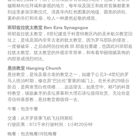
穆斯林向往拜谒和参观的地方，每年埃及国王和政府首脑都要来
到这里参加宗教仪式。清真寺内红色图案的地毯、圆形的拱柱、
素朴的吊灯和吊扇，给人一种肃然起敬的感觉。
班耶兹拉犹太教堂 Ben Ezra Synagogue
班耶兹拉犹太教堂，8世纪建造于科普特教区内的圣米歇尔教堂旧
址上，是埃及国内非常古老的犹太教堂。因为罗马部队的侵攻，
一度被破坏，之后由阿伯拉哈姆.班.耶兹拉重建，也因此叫班耶兹
拉犹太教堂。犹太教堂的外观非常简单，和有着华丽细腻装饰的
内部形成强烈对比。
悬挂教堂 Hanging Church
悬挂教堂，是埃及最古老的教堂之一，始建于公元3~4世纪的罗
马人统治时期，修在原“巴比伦”要塞的城门上。在长长的29级台
阶后，是两座雪白色塔楼……远远望去，如悬空中。精巧的科普
特教堂，镶嵌象牙的圣坛屏幕和大理石讲坛值得欣赏。无论你是
否信仰基督教，悬挂教堂都值得一去。
午餐：包含午餐
交通：从开罗搭乘飞机飞往阿斯旺
行驶距离：872千米行驶时间：1小时20分钟
晚餐：包含晚餐/河轮晚餐