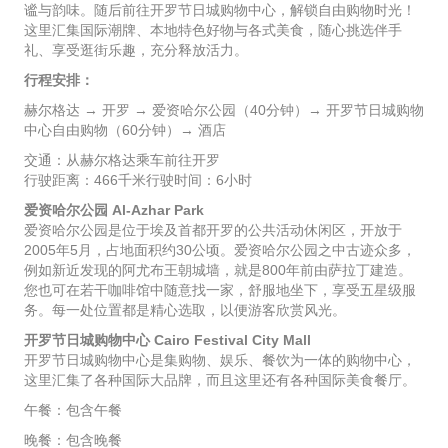
谧与韵味。随后前往开罗节日城购物中心，解锁自由购物时光！
这里汇集国际潮牌、本地特色好物与各式美食，随心挑选伴手
礼、享受逛街乐趣，充分释放活力。
行程安排：
赫尔格达 → 开罗 → 爱资哈尔公园（40分钟）→ 开罗节日城购物
中心自由购物（60分钟）→ 酒店
交通：从赫尔格达乘车前往开罗
行驶距离：466千米行驶时间：6小时
爱资哈尔公园 Al-Azhar Park
爱资哈尔公园是位于埃及首都开罗的公共活动休闲区，开放于
2005年5月，占地面积约30公顷。爱资哈尔公园之中古迹众多，
例如新近发现的阿尤布王朝城墙，就是800年前由萨拉丁建造。
您也可在若干咖啡馆中随意找一家，舒服地坐下，享受五星级服
务。每一处位置都是精心选取，以便游客欣赏风光。
开罗节日城购物中心 Cairo Festival City Mall
开罗节日城购物中心是集购物、娱乐、餐饮为一体的购物中心，
这里汇集了各种国际大品牌，而且这里还有各种国际美食餐厅。
午餐：包含午餐
晚餐：包含晚餐