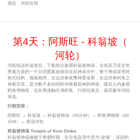
酒店：河轮住宿
第4天：阿斯旺 - 科翁坡（
河轮）
河轮抵达科翁坡后，下船前往参观科翁坡神庙，全埃及乃至全世
界最古老的一个日历图案就保存在此神庙当中，整个神庙采用对
称式结构，规格相同，左边供奉老鹰神霍洛斯，右边供奉鳄鱼之
神索贝克，是为数不多的同时供奉着双神的神庙。随后入内参观
鳄鱼博物馆，近距离接触非洲鳄鱼。行程结束后，返回豪华河轮
休息。
行程安排：
阿斯旺 → 科翁坡 → 科翁坡神庙（60分钟）→ 鳄鱼博物馆（60
分钟）→ 夜宿河轮
科翁坡神庙 Temple of Kom Ombo
科翁坡神庙修建于希腊时期，在古埃及语中意为“金城”，深刻的