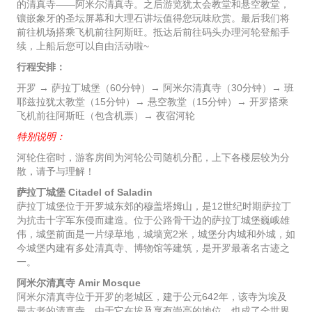
的清真寺——阿米尔清真寺。之后游览犹太会教堂和悬空教堂，
镶嵌象牙的圣坛屏幕和大理石讲坛值得您玩味欣赏。最后我们将
前往机场搭乘飞机前往阿斯旺。抵达后前往码头办理河轮登船手
续，上船后您可以自由活动啦~
行程安排：
开罗 → 萨拉丁城堡（60分钟）→ 阿米尔清真寺（30分钟）→ 班
耶兹拉犹太教堂（15分钟）→ 悬空教堂（15分钟）→ 开罗搭乘
飞机前往阿斯旺（包含机票）→ 夜宿河轮
特别说明：
河轮住宿时，游客房间为河轮公司随机分配，上下各楼层较为分
散，请予与理解！
萨拉丁城堡 Citadel of Saladin
萨拉丁城堡位于开罗城东郊的穆盖塔姆山，是12世纪时期萨拉丁
为抗击十字军东侵而建造。位于公路骨干边的萨拉丁城堡巍峨雄
伟，城堡前面是一片绿草地，城墙宽2米，城堡分内城和外城，如
今城堡内建有多处清真寺、博物馆等建筑，是开罗最著名古迹之
一。
阿米尔清真寺 Amir Mosque
阿米尔清真寺位于开罗的老城区，建于公元642年，该寺为埃及
最古老的清真寺，由于它在埃及享有崇高的地位，也成了全世界