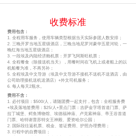
收费标准
费用包含：
1. 全程用车服务，使用车辆类型根据当天实际参团人数安排；
2. 三晚开罗当地五星级酒店，三晚当地尼罗河豪华五星河轮，一
晚红海当地五星级酒店；
3. 一段埃及内陆经济舱机票：开罗飞阿斯旺机票；
4. 全程餐食（除接送机当天），用餐时间在飞机上或者船上的以
机船餐为准，不再另补；
5. 全程埃及中文导游（埃及中文导游不接机不送机不送酒店，由
公司助理接机送机送酒店）+外文司机服务；
6. 每人每天2瓶水。
费用不含：
1. 必付项目：$500/人，请随团费一起支付，包含：全程服务费
+埃及落地签费用：$25/人+景点门票：吉萨金字塔首道门票、萨
拉丁城堡、鳄鱼博物馆、埃德福神庙、卢克索神庙、帝王谷首道
门票、哈特谢普苏特女王神殿、爱资哈尔公园；
2. 国际段往返机票、税金、签证费用、护照办理费用；
3. 行程中的自费项目；