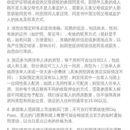
供监护证明或者提供父母授权的参团同意书。若陪伴儿童的成人
既不是儿童父母也不是儿童监护人，需要从儿童父母或监护人那
里获取同意书，同意陪同儿童过境。同意书中需注明父母或监护
人的姓名及联系方式。
2. 请您在预定时务必提供准确、完整的信息，包括姓名、性别、
有效的证件（如护照、签证等），有效的联系方式（最好是手
机，如有问题，方便通知）、准确的航班信息或参团地点等，以
免产生预定错误，影响出行。如因您提供错误信息而造成损失，
由您自行承担。
3. 酒店多为两张单人床的房型，每个房间可合法住宿2人，包括
成人和儿童。部分酒店可三人入住一间房，房型为：三张单人床
或两张单人床或一张大床+折叠床（具体房型因各酒店实际情况不
同）；实际预定酒店没有以上房型，则安排其中一位客人与团上
一位同性客人配房，如团上无同性客人可配房，则安排入住单人
房。另外每个酒店都有不同的收取押金的方式，需要参团客人根
据不同规定给予配合。我们保证客人的用房数量，但不保障具体
房间类型和所处位置。酒店的入住时间通常在15:00以后。
4. 参团客人需跟团上导游购买门票，不可自行带票或使用City
Pass。景点的门票费和团上餐费可能会根据景点官方的临时通知
而变动，以当日景点公布的价格为准。
5. 我们有权在方便出团操作的情况下，对行程顺序进行适当调整