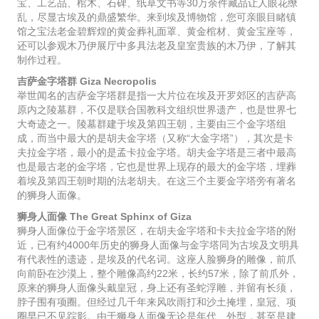
宝、工艺品、棺木、石碑、纸草文书等30万余件藏品让人眼花缭
乱，尽显古埃及的鼎盛繁华。来到埃及博物馆，您可亲眼目睹镇
馆之宝法老金碧辉煌的黄金葬礼面罩、黄金棺材、黄金宝座等，
还可以参观木乃伊展厅中多具法老及皇室贵族的木乃伊，了解其
制作过程。
吉萨金字塔群 Giza Necropolis
举世闻名的吉萨金字塔群是指一大片位在埃及开罗郊区的吉萨高
原内之陵墓群，不仅是联合国教科文组织世界遗产，也是世界七
大奇迹之一。陵墓群建于埃及第四王朝，主要由三个金字塔组
成，而当中最大的是胡夫金字塔（又称“大金字塔”），其次是卡
夫拉金字塔，最小的是孟卡拉金字塔。胡夫金字塔是三者中最高
也是最古老的金字塔，它也是世界上现存的最大的金字塔，埋葬
着埃及第四王朝时期的法老胡夫。在这三个主要金字塔旁有著名
的狮身人面像。
狮身人面像 The Great Sphinx of Giza
狮身人面像位于金字塔景区，在胡夫金字塔和卡夫拉金字塔的附
近，已有约4000年历史的狮身人面像与金字塔同为古埃及文明具
有代表性的遗迹，是埃及的代名词。这座人脸狮身的雕像，前爪
向前卧在沙漠上，整个雕像高约22米，长约57米，除了前爪外，
原来的狮身人面像头戴皇冠，身上还有圣蛇浮雕，并留有长须，
脖子围有项圈。但经过几千年来风吹雨打和沙土掩埋，皇冠、项
圈早已不见踪影。由于狮身人面像无论是年代、外型，甚至是建