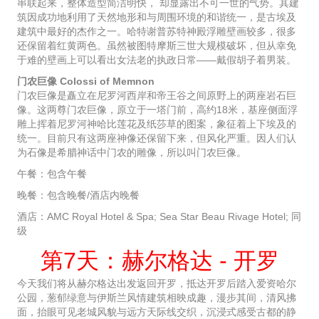
串联起来，整体造型简洁明快， 却显露出不可一世的气势。其建
筑因成功地利用了天然地形和与周围环境的和谐统一，是古埃及
建筑中最好的杰作之一。哈特谢普苏特神殿浮雕壁画较多，很多
还保留着红黄两色。虽然被图特摩斯三世大规模破坏，但从幸免
于难的壁画上可以看出女法老的执政日常——戴假胡子着男装。
门农巨像 Colossi of Memnon
门农巨像是矗立在尼罗河西岸和帝王谷之间原野上的两座岩石巨
像。这两尊门农巨像，原立于一塔门前，高约18米，基座侧面浮
雕上挥着尼罗河神哈比莲花及纸莎草的图案，象征着上下埃及的
统一。目前只有这两座神像还保留下来，但风化严重。因人们认
为石像是希腊神话中门农的雕像，所以叫门农巨像。
午餐：包含午餐
晚餐：包含晚餐/酒店内晚餐
酒店：AMC Royal Hotel & Spa; Sea Star Beau Rivage Hotel; 同
级
第7天：赫尔格达 - 开罗
今天我们将从赫尔格达出发返回开罗，抵达开罗后踏入爱资哈尔
公园，葱郁绿意与伊斯兰风情建筑相映成趣，漫步其间，清风拂
面，抬眼可见老城风貌与远方天际线交织，沉浸式感受古都的静