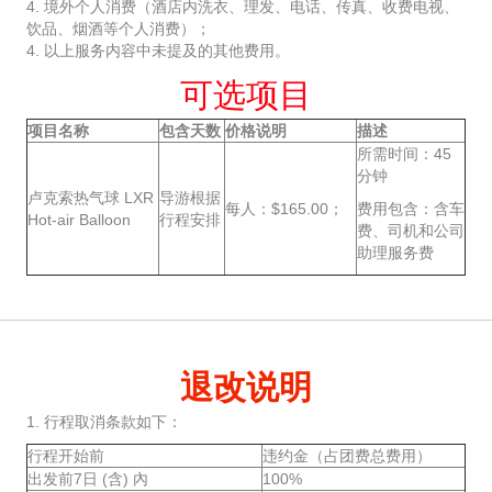
4. 境外个人消费（酒店内洗衣、理发、电话、传真、收费电视、
饮品、烟酒等个人消费）；
4. 以上服务内容中未提及的其他费用。
可选项目
项目名称
包含天数
价格说明
描述
所需时间：45
分钟
卢克索热气球 LXR
导游根据
每人：$165.00；
费用包含：含车
Hot-air Balloon
行程安排
费、司机和公司
助理服务费
退改说明
1. 行程取消条款如下：
行程开始前
违约金（占团费总费用）
出发前7日 (含) 內
100%