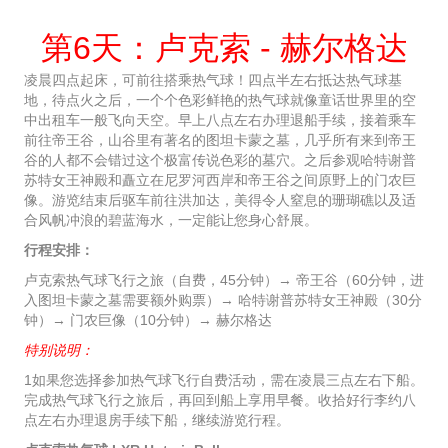
第6天：卢克索 - 赫尔格达
凌晨四点起床，可前往搭乘热气球！四点半左右抵达热气球基
地，待点火之后，一个个色彩鲜艳的热气球就像童话世界里的空
中出租车一般飞向天空。早上八点左右办理退船手续，接着乘车
前往帝王谷，山谷里有著名的图坦卡蒙之墓，几乎所有来到帝王
谷的人都不会错过这个极富传说色彩的墓穴。之后参观哈特谢普
苏特女王神殿和矗立在尼罗河西岸和帝王谷之间原野上的门农巨
像。游览结束后驱车前往洪加达，美得令人窒息的珊瑚礁以及适
合风帆冲浪的碧蓝海水，一定能让您身心舒展。
行程安排：
卢克索热气球飞行之旅（自费，45分钟）→ 帝王谷（60分钟，进
入图坦卡蒙之墓需要额外购票）→ 哈特谢普苏特女王神殿（30分
钟）→ 门农巨像（10分钟）→ 赫尔格达
特别说明：
1如果您选择参加热气球飞行自费活动，需在凌晨三点左右下船。
完成热气球飞行之旅后，再回到船上享用早餐。收拾好行李约八
点左右办理退房手续下船，继续游览行程。