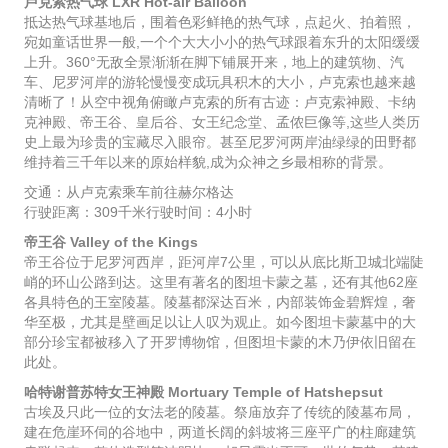
卢克索热气球 LXR Hot-air Balloon
抵达热气球基地后，围着色彩鲜艳的热气球，点起火、拍着照，
宛如童话世界一般,一个个大大小小的热气球跟着东升的太阳缓缓
上升。360°无敌全景渐渐在脚下铺展开来，地上的建筑物、汽
车、尼罗河岸的游轮慢慢变成玩具积木的大小，卢克索也越来越
清晰了！从空中视角俯瞰卢克索的所有古迹：卢克索神殿、卡纳
克神殿、帝王谷、皇后谷、女王纪念堂、孟侬巨像等,这些人类历
史上最为珍贵的宝藏尽入眼帘。甚至尼罗河两岸油绿绿的田野都
维持着三千年以来的原始样貌,成为众神之乡最相称的背景。
交通：从卢克索乘车前往赫尔格达
行驶距离：309千米行驶时间：4小时
帝王谷 Valley of the Kings
帝王谷位于尼罗河西岸，距河岸7公里，可以从底比斯卫城北端陡
峭的环山公路到达。这里有著名的图坦卡蒙之墓，还有其他62座
各具特色的王室陵墓。陵墓都深达百米，内部装饰金碧辉煌，奢
华至极，尤其是壁画足以让人叹为观止。如今图坦卡蒙墓中的大
部分珍宝都被移入了开罗博物馆，但图坦卡蒙的木乃伊依旧留在
此处。
哈特谢普苏特女王神殿 Mortuary Temple of Hatshepsut
古埃及只此一位的女法老的陵墓。祭庙放弃了传统的陵墓布局，
建在危崖环伺的谷地中，两道长阔的斜坡将三座平广的柱廊建筑