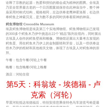
诠释了宗教的起源：热爱和惧怕的都会成为精神的图腾。全埃及
乃至全世界最古老的一个日历图案就保存在此神庙当中，整个神
庙采用对称式结构，规格相同，左边供奉老鹰神霍洛斯，右边供
奉鳄鱼之神索贝克，是为数不多的同时供奉着双神的神庙。
鳄鱼博物馆 Crocodile Museum
埃及鳄鱼博物馆是埃及第三个实地博物馆。鳄鱼博物馆从已发现
的300多个鳄鱼木乃伊中挑选出22个“精品”陈列在馆内，同时展出
古埃及人创作的鳄鱼壁画和雕像。博物馆还展出大量考古发现的
鳄鱼蛋、用在鳄鱼木乃伊上的金制眼睛和牙齿，以及一些供奉这
些木乃伊的棺材和其他相关文物，体现了古埃及人对鳄鱼神的崇
拜。
午餐：包含午餐/河轮上午餐
晚餐：包含晚餐/河轮上晚餐
酒店：河轮住宿
第5天：科翁坡 - 埃德福 - 卢
克索（河轮）
早晨河轮抵达埃德福后，特别安排您乘坐特色马车游览号称是最