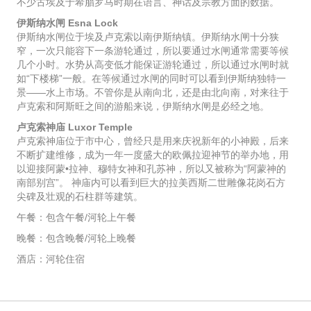
不少古埃及于希腊罗马时期在语言、神话及宗教方面的数据。
伊斯纳水闸 Esna Lock
伊斯纳水闸位于埃及卢克索以南伊斯纳镇。伊斯纳水闸十分狭
窄，一次只能容下一条游轮通过，所以要通过水闸通常需要等候
几个小时。水势从高变低才能保证游轮通过，所以通过水闸时就
如“下楼梯”一般。在等候通过水闸的同时可以看到伊斯纳独特一
景——水上市场。不管你是从南向北，还是由北向南，对来往于
卢克索和阿斯旺之间的游船来说，伊斯纳水闸是必经之地。
卢克索神庙 Luxor Temple
卢克索神庙位于市中心，曾经只是用来庆祝新年的小神殿，后来
不断扩建维修，成为一年一度盛大的欧佩拉迎神节的举办地，用
以迎接阿蒙•拉神、穆特女神和孔苏神，所以又被称为“阿蒙神的
南部别宫”。 神庙内可以看到巨大的拉美西斯二世雕像花岗石方
尖碑及壮观的石柱群等建筑。
午餐：包含午餐/河轮上午餐
晚餐：包含晚餐/河轮上晚餐
酒店：河轮住宿