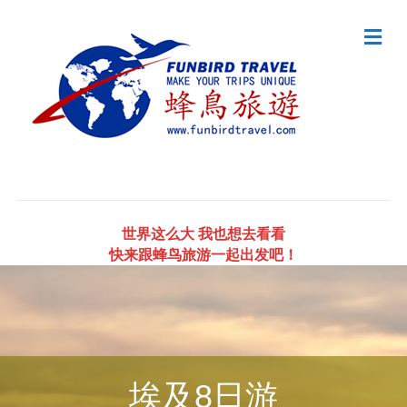
Me
世界这么大 我也想去看看
快来跟蜂鸟旅游一起出发吧！
埃及8日游