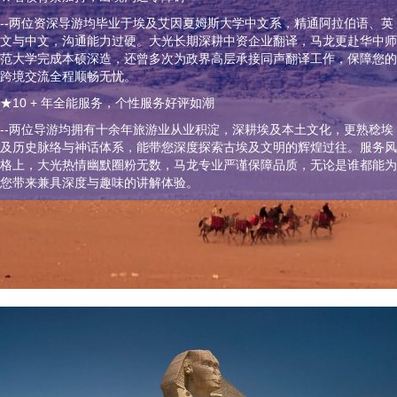
--两位资深导游均毕业于埃及艾因夏姆斯大学中文系，精通阿拉伯语、英
文与中文，沟通能力过硬。大光长期深耕中资企业翻译，马龙更赴华中师
范大学完成本硕深造，还曾多次为政界高层承接同声翻译工作，保障您的
跨境交流全程顺畅无忧。
★10 + 年全能服务，个性服务好评如潮
--两位导游均拥有十余年旅游业从业积淀，深耕埃及本土文化，更熟稔埃
及历史脉络与神话体系，能带您深度探索古埃及文明的辉煌过往。服务风
格上，大光热情幽默圈粉无数，马龙专业严谨保障品质，无论是谁都能为
您带来兼具深度与趣味的讲解体验。