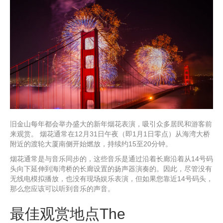
旧金山每年都会举办盛大的新年烟花表演，吸引众多居民和游客前
来观赏。 烟花通常在12月31日午夜（即1月1日零点）从海湾大桥
附近的渡轮大厦南侧开始燃放，持续约15至20分钟。
烟花通常是与音乐同步的，这些音乐是通过沿着长廊沿着从14号码
头向下延伸到海湾桥的长廊设置的扬声器演奏的。因此，尽管没有
无线电模拟播放，也没有现场娱乐表演，但如果您靠近14号码头，
那么您应该可以听到音乐的声音。
最佳观赏地点The