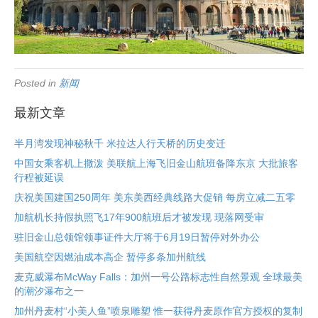
Posted in
新闻
最新文章
半月湾发现神秘秋千 米拉达人行天桥的历史变迁
中国女乘客机上撒泼 美联航上海飞旧金山航班备降东京 大批旅客
行程被延误
庆祝美国建国250周年 美东美西经典线路大促销 每房立减二五零
加航机长持假执照飞17年900航班后才被发现 现落网受审
驻旧金山总领馆领事证件大厅将于6月19日暂停对外办公
美国航空因燃油成本高企 暂停多条加州航线
麦克威瀑布McWay Falls：加州一号公路标志性自然景观 全球最美
的潮汐瀑布之一
加州丹麦村“小美人鱼”喷泉雕塑 惟一获得丹麦原作官方授权的复制