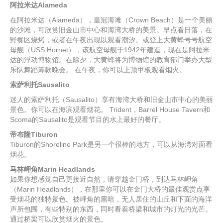
阿拉米达Alameda
在阿拉米达（Alameda），皇冠海滩（Crown Beach）是一个美丽
的沙滩，可欣赏旧金山市中心和海湾大桥的美景。早点看日落，在
野餐区烧烤，或者在午夜出现以观看潮汐。或登上大黄蜂号号航空
母舰（USS Hornet），该航空母舰于1942年建造，现在是阿拉米
达的浮动博物馆。在除夕，大黄蜂将为博物馆的教育部门举办大型
乐队舞蹈筹款晚会。 在午夜，你可以上顶甲板观看烟火。
索萨利托Sausalito
迷人的索萨利托（Sausalito）享有海湾大桥和旧金山市中心的美丽
景色。你可以在海滨观看烟花。 Trident，Barrel House Tavern和
Scoma的Sausalito是观看节目的水上最好的餐厅。
帝布隆Tiburon
Tiburon的Shoreline Park是另一个很棒的地方，可以从海湾对面看
烟花。
马林岬角Marin Headlands
如果你想感觉自己更接近自然，请穿越金门桥，到达马林岬角
（Marin Headlands），在那里你可以在金门大桥的最佳观赏点享
受烟花的独特景色。被岬角的黑暗，无人居住的山丘和下面的海洋
声所包围，有些特别的东西，同时看着桥梁和城市的灯光的光芒。
通过桥梁可以欣赏烟火的景色。