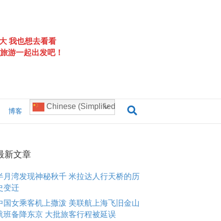
大 我也想去看看
旅游一起出发吧！
Chinese (Simplified)
博客
最新文章
半月湾发现神秘秋千 米拉达人行天桥的历
史变迁
中国女乘客机上撒泼 美联航上海飞旧金山
航班备降东京 大批旅客行程被延误