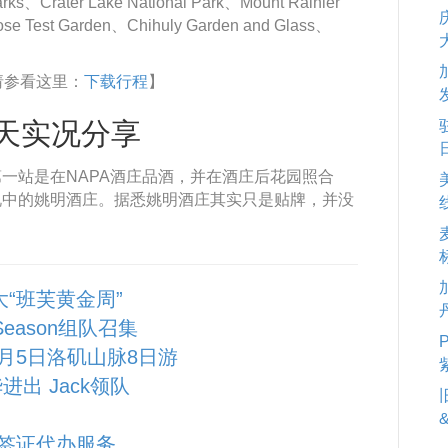
rks、Crater Lake National Park、Mount Rainier
 Rose Test Garden、Chihuly Garden and Glass、
请参看这里：
下载行程
】
天实况分享
一站是在NAPA酒庄品酒，并在酒庄后花园照合
说中的姚明酒庄。据悉姚明酒庄其实只是贴牌，并没
大“班芙黄金周”
 Season组队召集
10月5日洛矶山脉8日游
进出 Jack领队
签证代办服务