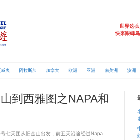
世界这么
快来跟蜂鸟
夏威夷
阿拉斯加
加拿大
欧洲
亚洲
南美洲
澳洲
山到西雅图之NAPA和
号七天团从旧金山出发，前五天沿途经过Napa