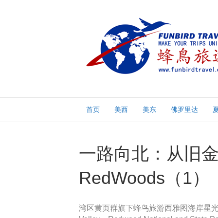
首页
美西
美东
佛罗里达
一路向北：从旧金
RedWoods（1）
湾区黄页群旗下蜂鸟旅游西雅图海岸星光