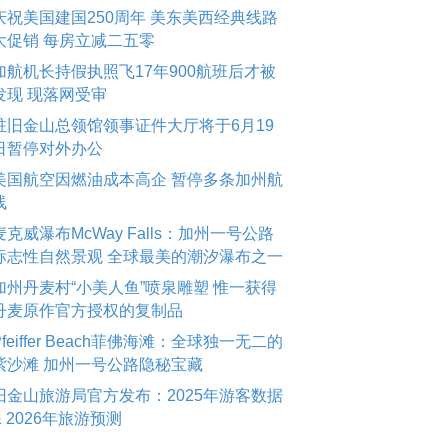
庆祝美国建国250周年 美东美西经典线路
大促销 每房立减二五零
加航机长持假执照飞17年900航班后才被
发现 现落网受审
驻旧金山总领馆领事证件大厅将于6月19
日暂停对外办公
美国航空因燃油成本高企 暂停多条加州航
线
麦克威瀑布McWay Falls：加州一号公路
标志性自然景观 全球最美的潮汐瀑布之一
加州丹麦村“小美人鱼”喷泉雕塑 惟一获得
丹麦原作官方授权的复制品
Pfeiffer Beach菲佛海滩：全球独一无二的
紫沙滩 加州一号公路隐秘宝藏
旧金山旅游局官方发布：2025年游客数据
& 2026年旅游预测