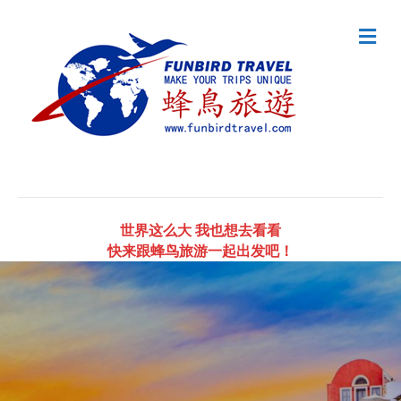
Me
世界这么大 我也想去看看
快来跟蜂鸟旅游一起出发吧！