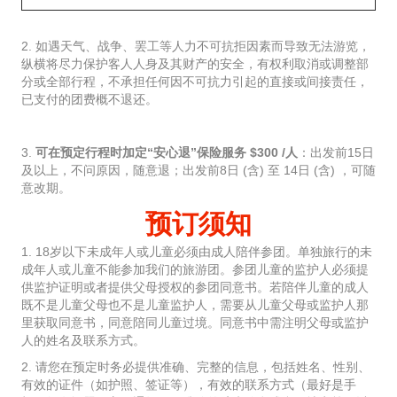
2. 如遇天气、战争、罢工等人力不可抗拒因素而导致无法游览，
纵横将尽力保护客人人身及其财产的安全，有权利取消或调整部
分或全部行程，不承担任何因不可抗力引起的直接或间接责任，
已支付的团费概不退还。
3.
可在预定行程时加定“安心退”保险服务 $300 /人
：出发前15日
及以上，不问原因，随意退；出发前8日 (含) 至 14日 (含) ，可随
意改期。
预订须知
1. 18岁以下未成年人或儿童必须由成人陪伴参团。单独旅行的未
成年人或儿童不能参加我们的旅游团。参团儿童的监护人必须提
供监护证明或者提供父母授权的参团同意书。若陪伴儿童的成人
既不是儿童父母也不是儿童监护人，需要从儿童父母或监护人那
里获取同意书，同意陪同儿童过境。同意书中需注明父母或监护
人的姓名及联系方式。
2. 请您在预定时务必提供准确、完整的信息，包括姓名、性别、
有效的证件（如护照、签证等），有效的联系方式（最好是手