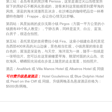
第三站：圣岛有名的黑沙滩 Perissa，这里是通过火山岛喷发所
留下的黑砂石不断风化形成的，游客来到这里能感受到爱琴海的
风情。湛蓝的海水清澈而且冰凉，在沙滩边的咖啡吧品尝一杯希
腊特色咖啡：Frappe，会让你心情无比舒畅。
第四站：风景如画的皮尔戈斯小镇 Pirgos（方圆一平方公里的小
镇拥有49个私人教堂），宁静古典，同样是蓝天、白云、蓝顶、
白房子，很适合拍照。
第五站：圣托里尼的首府费拉小镇 Fira。这座小镇建在圣托里尼
岛西部400米高的火山边缘，景色相当壮观，小镇房屋的墙全是
白色的，屋顶是深蓝色，与天空、海洋混为一体，随手一拍就是
一张明信片。您可以在这里俯瞰爱琴海、眺望对面的火山岛、吹
吹海风，晒晒阳光浴或在步道上随意的走走逛逛，拍拍照片。
酒店：AnaMark 或 Villa Manos Hotel 或 Albatros Hotel 或 同级
可付费升级悬崖酒店：
Hotel Goulielmos 或 Blue Dolphin Hotel
或 Pearl on the Cliff 或 同级。升级两晚圣岛悬崖酒店价格为：
$500/房/两晚。