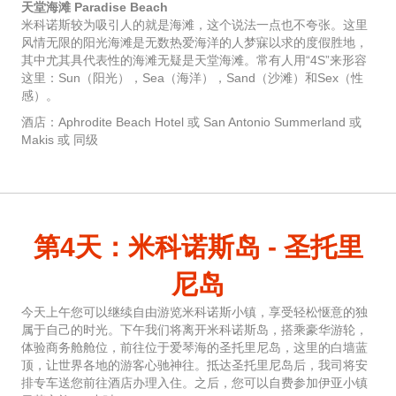
天堂海滩 Paradise Beach
米科诺斯较为吸引人的就是海滩，这个说法一点也不夸张。这里
风情无限的阳光海滩是无数热爱海洋的人梦寐以求的度假胜地，
其中尤其具代表性的海滩无疑是天堂海滩。常有人用“4S”来形容
这里：Sun（阳光），Sea（海洋），Sand（沙滩）和Sex（性
感）。
酒店：Aphrodite Beach Hotel 或 San Antonio Summerland 或
Makis 或 同级
第4天：米科诺斯岛 - 圣托里
尼岛
今天上午您可以继续自由游览米科诺斯小镇，享受轻松惬意的独
属于自己的时光。下午我们将离开米科诺斯岛，搭乘豪华游轮，
体验商务舱舱位，前往位于爱琴海的圣托里尼岛，这里的白墙蓝
顶，让世界各地的游客心驰神往。抵达圣托里尼岛后，我司将安
排专车送您前往酒店办理入住。之后，您可以自费参加伊亚小镇