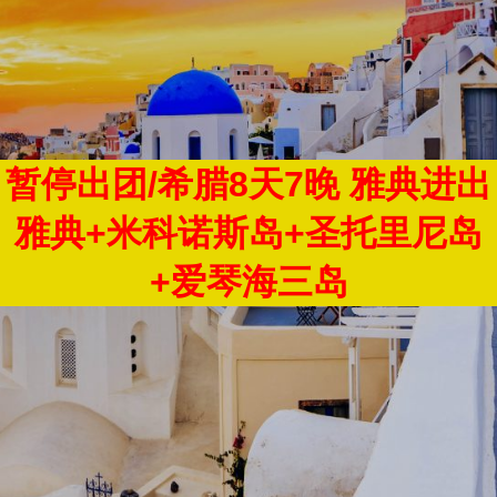
暂停出团/希腊8天7晚 雅典进出
雅典+米科诺斯岛+圣托里尼岛
+爱琴海三岛