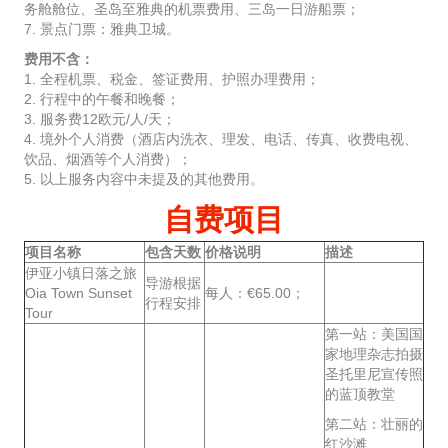
务舱舱位、圣岛至雅典的机票费用、三岛一日游船票；
7. 景点门票：雅典卫城。
费用不含：
1. 全程机票、税金、签证费用、护照办理费用；
2. 行程中的午餐和晚餐；
3. 服务费12欧元/人/天；
4. 境外个人消费（酒店内洗衣、理发、电话、传真、收费电视、
饮品、烟酒等个人消费）；
5. 以上服务内容中未提及的其他费用。
自费项目
项目名称
包含天数
价格说明
描述
伊亚小镇日落之旅
导游根据
Oia Town Sunset
每人：€65.00；
行程安排
Tour
第一站：美国国
家地理杂志拍摄
圣托里尼宣传照
的蓝顶教堂
第二站：壮丽的
红沙滩