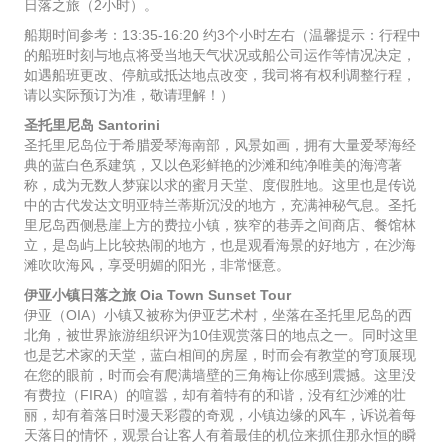
日落之旅（2小时）。
船期时间参考：13:35-16:20 约3个小时左右（温馨提示：行程中
的船班时刻与地点将受当地天气状况或船公司运作等情况决定，
如遇船班更改、停航或抵达地点改变，我司将有权利调整行程，
请以实际预订为准，敬请理解！）
圣托里尼岛 Santorini
圣托里尼岛位于希腊爱琴海南部，风景如画，拥有大量爱琴海经
典的蓝白色系建筑，又以色彩鲜艳的沙滩和纯净唯美的海湾著
称，成为无数人梦寐以求的蜜月天堂、度假胜地。这里也是传说
中的古代发达文明亚特兰蒂斯沉没的地方，充满神秘气息。圣托
里尼岛西侧悬崖上方的费拉小镇，狭窄的巷弄之间商店、餐馆林
立，是岛屿上比较热闹的地方，也是观看海景的好地方，在沙海
滩吹吹海风，享受明媚的阳光，非常惬意。
伊亚小镇日落之旅 Oia Town Sunset Tour
伊亚（OIA）小镇又被称为伊亚艺术村，坐落在圣托里尼岛的西
北角，被世界旅游组织评为10佳观赏落日的地点之一。同时这里
也是艺术家的天堂，蓝白相间的房屋，时而会有教堂的穹顶展现
在您的眼前，时而会有爬满墙壁的三角梅让你感到震撼。这里没
有费拉（FIRA）的喧嚣，却有着特有的和谐，没有红沙滩的壮
丽，却有着落日时漫天彩霞的奇观，小镇边缘的风车，诉说着每
天落日的情怀，观景台让客人有着最佳的机位来抓住那永恒的瞬