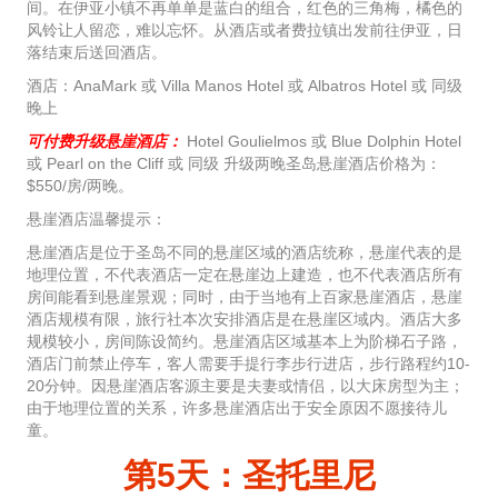
间。在伊亚小镇不再单单是蓝白的组合，红色的三角梅，橘色的
风铃让人留恋，难以忘怀。从酒店或者费拉镇出发前往伊亚，日
落结束后送回酒店。
酒店：AnaMark 或 Villa Manos Hotel 或 Albatros Hotel 或 同级
晚上
可付费升级悬崖酒店：
Hotel Goulielmos 或 Blue Dolphin Hotel
或 Pearl on the Cliff 或 同级 升级两晚圣岛悬崖酒店价格为：
$550/房/两晚。
悬崖酒店温馨提示：
悬崖酒店是位于圣岛不同的悬崖区域的酒店统称，悬崖代表的是
地理位置，不代表酒店一定在悬崖边上建造，也不代表酒店所有
房间能看到悬崖景观；同时，由于当地有上百家悬崖酒店，悬崖
酒店规模有限，旅行社本次安排酒店是在悬崖区域内。酒店大多
规模较小，房间陈设简约。悬崖酒店区域基本上为阶梯石子路，
酒店门前禁止停车，客人需要手提行李步行进店，步行路程约10-
20分钟。因悬崖酒店客源主要是夫妻或情侣，以大床房型为主；
由于地理位置的关系，许多悬崖酒店出于安全原因不愿接待儿
童。
第5天：圣托里尼