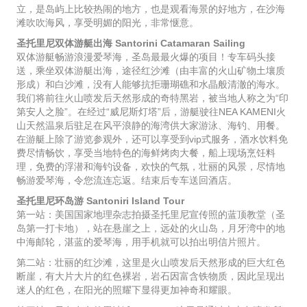
立，是岛屿上比较热闹的地方，也是观看海景的好地方，在沙海
滩吹吹海风，享受明媚的阳光，非常惬意。
圣托里尼双体游艇出海 Santorini Catamaran Sailing
双体游艇畅游浪漫爱琴海，圣岛最最火爆的项目！专车码头接
送，乘坐双体游艇出海，途径红沙滩（由丰富的火山矿物土壤质
形成）和白沙滩，没有人能够抗拒珊瑚礁和水晶般清澈的海水。
我们将前往火山喷发后天然形成的奇特黑岩，被当地人称之为“印
第安人之脸”。在经过“威尼斯灯塔”后，游艇驶往NEA KAMENI火
山天然温泉后驻足在风平浪静的海湾供大家游泳、海钓、用餐。
在游艇上除了游览参观外，还可以享受到vip式服务，酒水饮料免
费尽情畅饮，享受当地特色的海鲜烤肉大餐，船上现场烹饪料
理，免费的浮潜和海钓设备，欢快的气氛，壮丽的风景，尽情地
畅游爱琴海，令您流连忘返。结束后专车送回酒店。
圣托里尼环岛游 Santoniri Island Tour
第一站：美国国家地理杂志拍摄圣托里尼宣传照的蓝顶教堂（圣
岛第一打卡地），站在悬崖之上，远处的火山岛，月牙湾中的地
中海邮轮，湛蓝的爱琴海，用手机就可以拍出明信片照片。
第二站：壮丽的红沙滩，这里是火山喷发后天然形成的巨大红色
断崖，有大片大片的红色裸岩，岩石因富含铁物质，因此呈现出
迷人的红色，在阳光的照耀下显得更加神奇和耀眼。