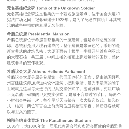
无名英雄纪念碑 Tomb of the Unknown Soldier
无名英雄纪念碑这是雅典的一个著名旅游景点，位于国会大厦和
宪法广场之间。纪念碑建于1928年，是为了纪念在摆脱土耳其统
治的战争中捐躯的希腊无名英雄。
希腊总统府 Presidential Mansion
希腊总统府位于希腊首都雅典的一座建筑，也是希腊总统的官
邸。总统府是用大理石建成的，整个建筑是米黄色的，采用的是
新古典式的建筑风格，大厦正面有十根呈一字排开的维多利亚式
的大理石柱，共三层，中间主楼的楼顶上飘着希腊的国旗，整体
建筑非常的宏伟壮观。
希腊议会大厦 Athens Hellenic Parliament
希腊议会大厦是原是希腊第一代国王奥托的王宫，是由德国拜恩
州宫廷建筑师加卢道纳设计建筑，提到希腊，暴光率最高的除了
卫城就是这里每天进行的卫兵交接仪式了。游览雅典，宪法广场
上无名战士碑前的卫兵交接仪式 ，是最不容错过的节目。每两个
小时都会换岗一次，每个星期天点都有一次大换岗仪式。换岗仪
式一结束，两位军官会上前为两位卫兵整理军容，然后游客就可
以与卫兵拍照了。
帕那辛纳克体育场 The Panathenaic Stadium
1895年，为1896年第一届现代奥运会雅典奥运会而建的希腊雅典