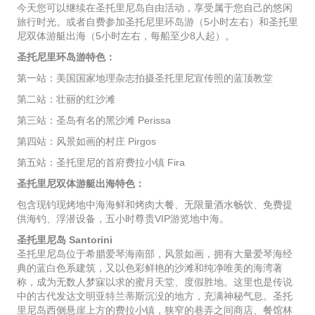
今天您可以继续在圣托里尼岛自由活动，享受属于您自己的悠闲
旅行时光。或者自费参加圣托尼里环岛游（5小时左右）和圣托里
尼双体游艇出海（5小时左右，每船至少8人起）。
圣托尼里环岛游特色：
第一站：美国国家地理杂志拍摄圣托里尼宣传照的蓝顶教堂
第二站：壮丽的红沙滩
第三站：圣岛有名的黑沙滩 Perissa
第四站：风景如画的村庄 Pirgos
第五站：圣托里尼的首府费拉小镇 Fira
圣托里尼双体游艇出海特色：
包含现钓现烤地中海海鲜和烤肉大餐、无限量酒水畅饮、免费提
供海钓、浮潜设备，五小时尊贵VIP游览地中海。
圣托里尼岛 Santorini
圣托里尼岛位于希腊爱琴海南部，风景如画，拥有大量爱琴海经
典的蓝白色系建筑，又以色彩鲜艳的沙滩和纯净唯美的海湾著
称，成为无数人梦寐以求的蜜月天堂、度假胜地。这里也是传说
中的古代发达文明亚特兰蒂斯沉没的地方，充满神秘气息。圣托
里尼岛西侧悬崖上方的费拉小镇，狭窄的巷弄之间商店、餐馆林