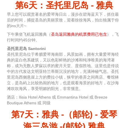
第6天：圣托里尼岛 - 雅典
早上您可以观赏著名的爱琴海日出，漫步在碧海蓝天下，抓住最
后的时间，捕捉圣岛的美丽景致，迎着徐徐海风，拍出独属于你
的ins大片~
下午乘坐飞机返回雅典（
圣岛返回雅典的机票费用已包含
），飞
行时间约45分钟。
圣托里尼岛 Santorini
圣托里尼岛位于希腊爱琴海南部，风景如画，拥有大量爱琴海经
典的蓝白色系建筑，又以色彩鲜艳的沙滩和纯净唯美的海湾著
称，成为无数人梦寐以求的蜜月天堂、度假胜地。这里也是传说
中的古代发达文明亚特兰蒂斯沉没的地方，充满神秘气息。圣托
里尼岛西侧悬崖上方的费拉小镇，狭窄的巷弄之间商店、餐馆林
立，是岛屿上比较热闹的地方，也是观看海景的好地方，在沙海
滩吹吹海风，享受明媚的阳光，非常惬意。
酒店：Ilisia Hotel Athens 或 Emmantina Hotel 或 Breeze
Boutique Athens 或 同级
第7天：雅典 -（邮轮) - 爱琴
海三岛游 -(邮轮) 雅典