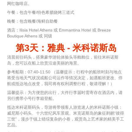
网红咖啡店。
午餐：包含午餐/特色希腊烧烤三道式
晚餐：包含晚餐/海鲜自助餐
酒店：Ilisia Hotel Athens 或 Emmantina Hotel 或 Breeze
Boutique Athens 或 同级
第3天：雅典 - 米科诺斯岛
清晨前往码头，搭乘豪华游轮体验头等舱舱位，前往米科诺斯
岛，您可以在船上欣赏沿途美丽的海景。
参考船期：07:40-11:50 （温馨提示：行程中的船班时刻与地点
将受当地天气状况或船公司运作等情况决定，如遇船班更改、停
航或抵达地点改变，我司将有权利调整行程，敬请理解！）
温馨提示：为方便您的出行，大件行李届时需寄存在酒店内，请
另行携带小号行李箱登船。
抵达米科诺斯码头，导游将带领客人游览迷人的米科诺斯小镇：
威尼斯小码头、十六世纪风车景观、米克诺斯岛的象征鹈鹕“彼得
三世”，漫步于镇上错综复杂的小巷，观赏岛上艺术家的精美手工
艺品。