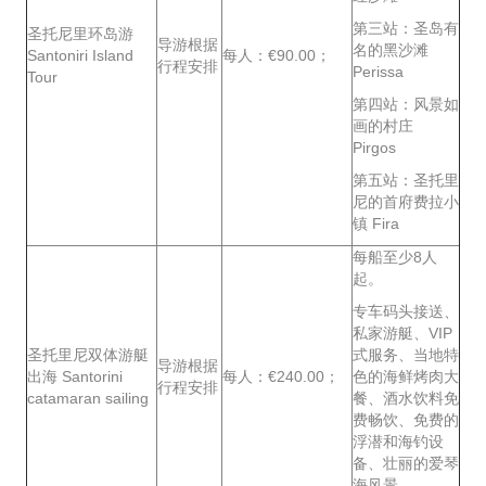
第三站：圣岛有
圣托尼里环岛游
导游根据
名的黑沙滩
Santoniri Island
每人：€90.00；
行程安排
Perissa
Tour
第四站：风景如
画的村庄
Pirgos
第五站：圣托里
尼的首府费拉小
镇 Fira
每船至少8人
起。
专车码头接送、
私家游艇、VIP
圣托里尼双体游艇
式服务、当地特
导游根据
出海 Santorini
每人：€240.00；
色的海鲜烤肉大
行程安排
catamaran sailing
餐、酒水饮料免
费畅饮、免费的
浮潜和海钓设
备、壮丽的爱琴
海风景。