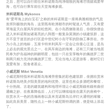
之后，您可以自行前往米科诺斯岛纯净细致的海滩尽情嬉戏爱琴
海，也可自行乘车前往天堂海滩参观。
米科诺斯岛 Mykonos
有“爱琴海上的白宝石”之称的米科诺斯是一座将典雅精致的气息
发挥到极致的海岛，这里既有欧洲都市的时髦迷人气质，又有爱
琴海蓝天白屋风车的轻松悠闲。在小岛西侧靠港后，你很快便会
进入米科诺斯如诸葛亮的八阵图一般复杂莫测的小镇建筑群，这
片不亚于迷宫的步行区是中世纪时小岛守军的防御工事所在。作
为小岛上的地标，五座卡特米利风车一定会让你童心泛滥，是岛
上必去的观光景点之一。在风车南边的海滩，还有三只被当地居
民奉为护岛福神的鹈鹕明星，包括一只在安享晚年的佩德罗二世
和两只精力充沛的佩德罗三世。无论当地人还是游客，都对它们
宠爱有加，投食者甚众。
小威尼斯 Mikri Venetia
小威尼斯特指米科诺斯岛海滩旁密集的彩色建筑群，坐拥欣赏米
科诺斯岛绝美夕阳美景的地利优势。这里也有众多酒吧和餐馆，
十分热闹。古老的建筑建构和地理环境让小威尼斯颇有颇有曲径
通幽之妙。在夜幕降临后，人们可以继续端坐在露天的座椅中，
欣赏水天一色的浩瀚画卷以及米克诺斯岛沿岸灯火通明的璀璨，
如此良辰美景，随性点上一杯小威尼斯特调的酒，便是锦上添花
了。