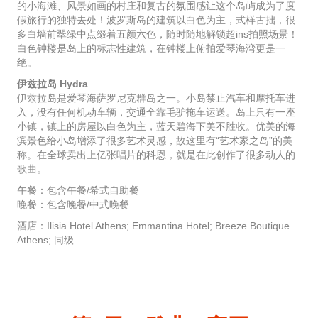
的小海滩、风景如画的村庄和复古的氛围感让这个岛屿成为了度
假旅行的独特去处！波罗斯岛的建筑以白色为主，式样古拙，很
多白墙前翠绿中点缀着五颜六色，随时随地解锁超ins拍照场景！
白色钟楼是岛上的标志性建筑，在钟楼上俯拍爱琴海湾更是一
绝。
伊兹拉岛 Hydra
伊兹拉岛是爱琴海萨罗尼克群岛之一。小岛禁止汽车和摩托车进
入，没有任何机动车辆，交通全靠毛驴拖车运送。岛上只有一座
小镇，镇上的房屋以白色为主，蓝天碧海下美不胜收。优美的海
滨景色给小岛增添了很多艺术灵感，故这里有“艺术家之岛”的美
称。在全球卖出上亿张唱片的科恩，就是在此创作了很多动人的
歌曲。
午餐：包含午餐/希式自助餐
晚餐：包含晚餐/中式晚餐
酒店：Ilisia Hotel Athens; Emmantina Hotel; Breeze Boutique
Athens; 同级