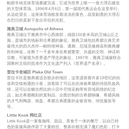
帕那辛纳克体育场重建完成，它成为世界上唯一一座大理石建造
的大型体育场。1896年4月6日，第一届现代奥运会在这里举行。
从远处望去，这座体育场散发着淡淡的黄色，晶莹剔透的大理石
在烈日的直射下发出夺目的光彩。
雅典卫城 Acropolis of Athens
雅典卫城位于雅典市中心西南部，雄踞150多米高的卫城山丘之
巅，是城市的地标和古希腊的象征。雅典卫城包括希腊古典艺术
最伟大的四大杰作—帕特侬神庙、通廊、厄瑞克修姆庙和雅典娜
胜利神庙，诠释了一千多年来在希腊繁荣、兴盛的文明、神话和
宗教，可被视为世界遗产理念的象征。1987年，雅典卫城被联合
国教科文组织批准作为文化遗产列入《世界遗产名录》。
普拉卡老城区 Plaka Old Town
普拉卡区是雅典最适合散步的地区，这里遗留着许多19世纪的街
道和交错相通的小巷，游客除了可以在此体验希腊的传统民族风
情，还可以在鳞次栉比的小店中尽情采购带有异域风情的纪念
品，如古希腊雕刻的复制品、企图仿制的古希腊铜像、希腊风格
的才气和陶器、画盘、希腊古典图案的金银首饰、传统服装等
等。
Little Kook 网红店
Little Kook是一家集咖啡、甜品、美食于一体的餐厅，以自己特
色的装修风格俘获了大量粉丝。整条街都充满了魔幻色彩，打卡