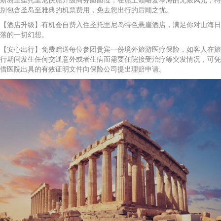
斯岛至圣托里尼快船升级商务舱舱位，在船上领略爱琴海的无限风光；特
别包含圣岛至雅典的机票费用，免去您出行的后顾之忧。
【酒店升级】有机会自费入住圣托里尼岛特色悬崖酒店，满足你对山海日
落的一切幻想。
【安心出行】免费赠送每位参团贵宾一份境外旅游医疗保险，如客人在旅
行期间发生任何交通意外或者生病而需要住院接受治疗等突发情况，可凭
借医院出具的有效证明文件向保险公司提出理赔申请。