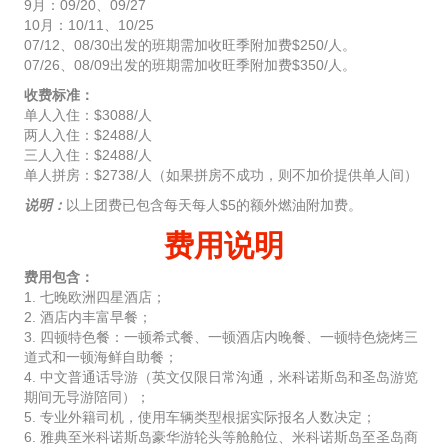
9月：09/20、09/27
10月：10/11、10/25
07/12、08/30出发的班期需加收旺季附加费$250/人。
07/26、08/09出发的班期需加收旺季附加费$350/人。
收费标准：
单人入住：$3088/人
两人入住：$2488/人
三人入住：$2488/人
单人拼房：$2738/人（如果拼房不成功，则不加价提供单人间）
说明：
以上团费已包含每天每人$5的额外燃油附加费。
费用说明
费用包含：
1. 七晚欧洲四星酒店；
2. 酒店内丰富早餐；
3. 四顿特色餐：一顿希式餐、一顿酒店内晚餐、一顿特色烧烤三
道式和一顿海鲜自助餐；
4. 中文普通话导游（英文仅限日常沟通，米科诺斯岛和圣岛游览
期间无导游陪同）；
5. 专业外籍司机，使用车辆类型根据实际报名人数决定；
6. 雅典至米科诺斯岛豪华游轮头等舱舱位、米科诺斯岛至圣岛商