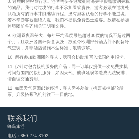
8. 过境时需检查行李。游客需要在过境处向海关申报需缴纳关税
的物品。我们对过境的行李不承担看管责任。游客必须在过境处
认领所有的行李才能继续行程。没有游客认领的行李不能过境。
若不幸游客被拒绝入境，我们不提供免费巴士送客。故请在参加
跨境团前备齐相关证明和文件。
9. 欧洲昼夜温差大、每年平均温度最热超过30度的情况不超过两
个月，且欧洲各国环保意识强，故至今欧洲部分酒店并不配备冷
气空调，并非酒店设施不达标准，敬请谅解。
10. 所有参加欧洲团的客人，我司会协助填写入境国的申报卡。
11. 仅针对包含接机服务的产品：同一订单仅提供一次免费接机
时间范围内的接机服务，如因天气、航班延误等造成无法安排，
请自理交通费用。
12. 如因天气原因邮轮停运，客人需补差价（机票减掉邮轮船
票）升级搭乘飞机前往下一目的地。
联系我们
蜂鸟旅游
电话：650-274-3102