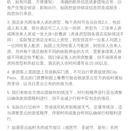
机，如有问题，方便通知）、准确的航班信息或参团地点等，以
免产生预定错误，影响出行。如因您提供错误信息而造成损失，
由您自行承担。
3. 酒店多为两张单人床的房型，每个房间可合法住宿2人，包括
成人和儿童。部分酒店可三人入住一间房，房型为：三张单人床
或两张单人床或一张大床+折叠床（具体房型因各酒店实际情况不
同）；实际预定酒店没有以上房型，则安排其中一位客人与团上
一位同性客人配房，如团上无同性客人可配房，则安排入住单人
房。另外每个酒店都有不同的收取押金的方式，需要参团客人根
据不同规定给予配合。我们保证客人的用房数量，但不保障具体
房间类型和所处位置。酒店的入住时间通常在15:00以后。
4. 参团客人需跟团上导游购买门票，不可自行带票或使用City
Pass。景点的门票费和团上餐费可能会根据景点官方的临时通知
而变动，以当日景点公布的价格为准。
5. 我们有权在方便出团操作的情况下，对行程顺序进行适当调整
以确保旅游团顺利进行，但不会减少行程中应包含的项目。
6. 实际出行过程中，导游或司机有权根据天气、交通等情况，适
当调整景点的游览顺序、停留时间或集合时间以确保行程顺利进
行。
7. 如遇景点临时关闭或节假日（感恩节、圣诞节、新年）关闭