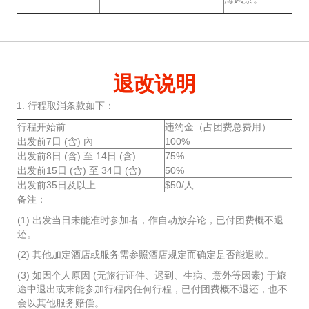
退改说明
1. 行程取消条款如下：
行程开始前
违约金（占团费总费用）
出发前7日 (含) 內
100%
出发前8日 (含) 至 14日 (含)
75%
出发前15日 (含) 至 34日 (含)
50%
出发前35日及以上
$50/人
备注：
(1) 出发当日未能准时参加者，作自动放弃论，已付团费概不退
还。
(2) 其他加定酒店或服务需参照酒店规定而确定是否能退款。
(3) 如因个人原因 (无旅行证件、迟到、生病、意外等因素) 于旅
途中退出或末能参加行程内任何行程，已付团费概不退还，也不
会以其他服务赔偿。