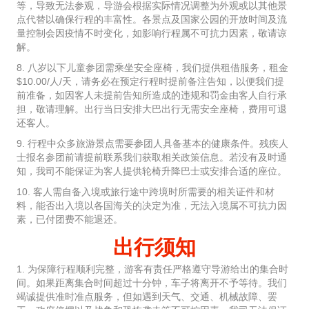
等，导致无法参观，导游会根据实际情况调整为外观或以其他景
点代替以确保行程的丰富性。各景点及国家公园的开放时间及流
量控制会因疫情不时变化，如影响行程属不可抗力因素，敬请谅
解。
8. 八岁以下儿童参团需乘坐安全座椅，我们提供租借服务，租金
$10.00/人/天，请务必在预定行程时提前备注告知，以便我们提
前准备，如因客人未提前告知所造成的违规和罚金由客人自行承
担，敬请理解。出行当日安排大巴出行无需安全座椅，费用可退
还客人。
9. 行程中众多旅游景点需要参团人具备基本的健康条件。残疾人
士报名参团前请提前联系我们获取相关政策信息。若没有及时通
知，我司不能保证为客人提供轮椅升降巴士或安排合适的座位。
10. 客人需自备入境或旅行途中跨境时所需要的相关证件和材
料，能否出入境以各国海关的决定为准，无法入境属不可抗力因
素，已付团费不能退还。
出行须知
1. 为保障行程顺利完整，游客有责任严格遵守导游给出的集合时
间。如果距离集合时间超过十分钟，车子将离开不予等待。我们
竭诚提供准时准点服务，但如遇到天气、交通、机械故障、罢