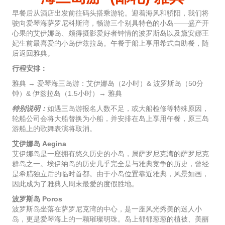
早餐后从酒店出发前往码头搭乘游轮。迎着海风和骄阳，我们将
驶向爱琴海萨罗尼科斯湾，畅游三个别具特色的小岛——盛产开
心果的艾伊娜岛、颇得摄影爱好者钟情的波罗斯岛以及黛安娜王
妃生前最喜爱的小岛伊兹拉岛。午餐于船上享用希式自助餐，随
后返回雅典。
行程安排：
雅典 → 爱琴海三岛游：艾伊娜岛（2小时）& 波罗斯岛（50分
钟）& 伊兹拉岛（1.5小时）→ 雅典
特别说明：
如遇三岛游报名人数不足，或大船检修等特殊原因，
轮船公司会将大船替换为小船，并安排在岛上享用午餐，原三岛
游船上的歌舞表演将取消。
艾伊娜岛 Aegina
艾伊娜岛是一座拥有悠久历史的小岛，属萨罗尼克湾的萨罗尼克
群岛之一。埃伊纳岛的历史几乎完全是与雅典竞争的历史，曾经
是希腊独立后的临时首都。由于小岛位置靠近雅典，风景如画，
因此成为了雅典人周末最爱的度假胜地。
波罗斯岛 Poros
波罗斯岛坐落在萨罗尼克湾的中心，是一座风光秀美的迷人小
岛，更是爱琴海上的一颗璀璨明珠。岛上郁郁葱葱的植被、美丽