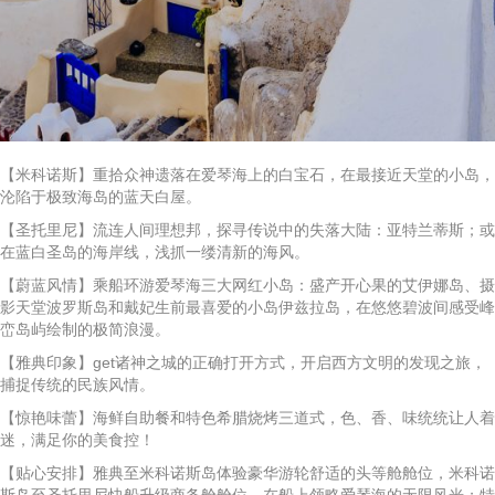
【米科诺斯】重拾众神遗落在爱琴海上的白宝石，在最接近天堂的小岛，
沦陷于极致海岛的蓝天白屋。
【圣托里尼】流连人间理想邦，探寻传说中的失落大陆：亚特兰蒂斯；或
在蓝白圣岛的海岸线，浅抓一缕清新的海风。
【蔚蓝风情】乘船环游爱琴海三大网红小岛：盛产开心果的艾伊娜岛、摄
影天堂波罗斯岛和戴妃生前最喜爱的小岛伊兹拉岛，在悠悠碧波间感受峰
峦岛屿绘制的极简浪漫。
【雅典印象】get诸神之城的正确打开方式，开启西方文明的发现之旅，
捕捉传统的民族风情。
【惊艳味蕾】海鲜自助餐和特色希腊烧烤三道式，色、香、味统统让人着
迷，满足你的美食控！
【贴心安排】雅典至米科诺斯岛体验豪华游轮舒适的头等舱舱位，米科诺