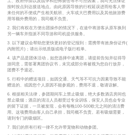
工、政府停摆以及战争和恐怖袭击等不可控因素，我司无法保证
按时按点到达接送地点。由此原因导致的行程延误进而给客人带
来任何的不便或产生相关航班、火车或大巴费用以及其他旅游费
用等额外费用的，我司概不负责。
2. 我们有权在方便出团操作的情况下，在途中将游客从原车换到
另一辆车并指派不同导游和司机提供服务。
3. 以下建议会帮助您更快更好的登记报到：需携带有效身份证件(
内附照片)；请出示纸质版或电子版行程单。
4. 该产品是团体活动，如您选择中途离团，请提前告知并征得导
游同意，需签署离团协议书，未完成部分将被视为您自行放弃，
团费不予退还。
5. 行程中的赠送项目，如因交通、天气等不可抗力因素导致不能
赠送的、或因您个人原因不能参观的，费用不退，敬请谅解。
6. 根据相关法律，参团期间车上禁止吸烟，绝大多数酒店房间也
禁止吸烟；酒店的清洁人员都受过专业训练，保安人员也会专业
的留下证据，一旦被发现，会有每晚100-500欧元之间的清洁费
用。这项费用由客人自己承担，我司概不负责。若有吸烟需要，
请到专门的吸烟区。
7. 我们的所有行程一律不允许带宠物和动物参团。