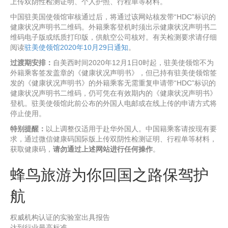
上传双阴性检测证明、个人护照、行程单等材料。
中国驻美国使领馆审核通过后，将通过该网站核发带“HDC”标识的
健康状况声明书二维码。外籍乘客登机时须出示健康状况声明书二
维码电子版或纸质打印版，供航空公司核对。有关检测要求请仔细
阅读
驻美使领馆2020年10月29日通知
。
过渡期安排：
自美西时间2020年12月1日0时起，驻美使领馆不为
外籍乘客签发盖章的《健康状况声明书》，但已持有驻美使领馆签
发的《健康状况声明书》的外籍乘客无需重复申请带“HDC”标识的
健康状况声明书二维码，仍可凭在有效期内的《健康状况声明书》
登机。驻美使领馆此前公布的外国人电邮或在线上传的申请方式将
停止使用。
特别提醒：
以上调整仅适用于赴华外国人。中国籍乘客请按现有要
求，通过微信健康码国际版上传双阴性检测证明、行程单等材料，
获取健康码，
请勿通过上述网站进行任何操作
。
蜂鸟旅游为你回国之路保驾护
航
权威机构认证的实验室出具报告
达到行业最高标准