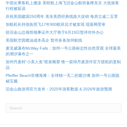
中国女乘客机上撒泼 美联航上海飞旧金山航班备降东京 大批旅客
行程被延误
庆祝美国建国250周年 美东美西经典线路大促销 每房立减二五零
加航机长持假执照飞17年900航班后才被发现 现落网受审
驻旧金山总领馆领事证件大厅将于6月19日暂停对外办公
美国航空因燃油成本高企 暂停多条加州航线
麦克威瀑布McWay Falls：加州一号公路标志性自然景观 全球最美
的潮汐瀑布之一
加州丹麦村“小美人鱼”喷泉雕塑 惟一获得丹麦原作官方授权的复制
品
Pfeiffer Beach菲佛海滩：全球独一无二的紫沙滩 加州一号公路隐
秘宝藏
旧金山旅游局官方发布：2025年游客数据 & 2026年旅游预测