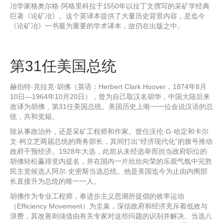
冶学家格奥尔格·阿格里科拉于1550年以拉丁文撰写的采矿学经典
巨著《论矿冶》。这个英译本提供了大量历史背景内容，是迄今
《论矿冶》一书最为重要的学术译本，故仍在出版之中。
第31任美国总统
赫伯特·克拉克·胡佛（英语：Herbert Clark Hoover，1874年8月
10日—1964年10月20日），曾为自己取汉名胡华，中国大陆后来
改译为胡佛，第31任美国总统。美国历史上唯一一位会说汉语的总
统，共和党籍。
除从事政治外，还是采矿工程师和作家。曾任沃伦·G·哈定和卡尔
文·柯立芝两届总统的商务部长，其间打出“经济现代化”的旗号推动
政府干预经济。1928年大选，此前从未经选举而担当政府职位的
胡佛轻松赢得党内提名，并在国内一片欣欣向荣的乐观气氛中完胜
民主党候选人阿尔·史密斯当选总统。他是美国迄今为止由内阁部
长直接升为总统的唯一一人。
胡佛作为专业工程师，奉进步主义思潮所提倡的效率运动
（Efficiency Movement）为圭臬，深信政府和经济充斥着低效与
浪费，其改善则须借由有关专家对这些问题的识别并解决。当选八