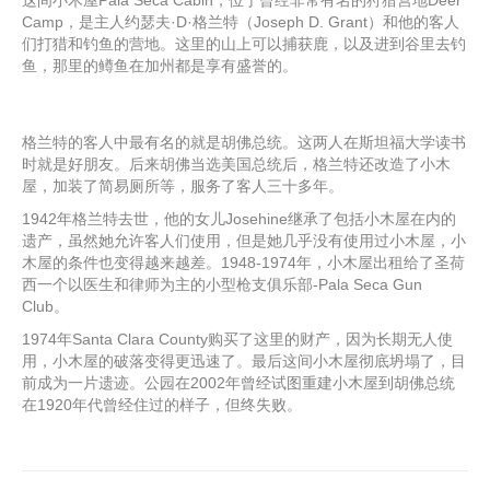
这间小木屋Pala Seca Cabin，位于曾经非常有名的狩猎营地Deer
Camp，是主人约瑟夫·D·格兰特（Joseph D. Grant）和他的客人
们打猎和钓鱼的营地。这里的山上可以捕获鹿，以及进到谷里去钓
鱼，那里的鳟鱼在加州都是享有盛誉的。
格兰特的客人中最有名的就是胡佛总统。这两人在斯坦福大学读书
时就是好朋友。后来胡佛当选美国总统后，格兰特还改造了小木
屋，加装了简易厕所等，服务了客人三十多年。
1942年格兰特去世，他的女儿Josehine继承了包括小木屋在内的
遗产，虽然她允许客人们使用，但是她几乎没有使用过小木屋，小
木屋的条件也变得越来越差。1948-1974年，小木屋出租给了圣荷
西一个以医生和律师为主的小型枪支俱乐部-Pala Seca Gun
Club。
1974年Santa Clara County购买了这里的财产，因为长期无人使
用，小木屋的破落变得更迅速了。最后这间小木屋彻底坍塌了，目
前成为一片遗迹。公园在2002年曾经试图重建小木屋到胡佛总统
在1920年代曾经住过的样子，但终失败。