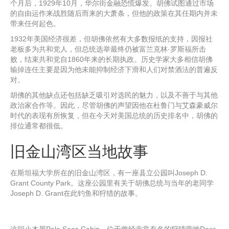
个月后，1929年10月，华尔街金融恐慌爆发。胡佛试图通过市场
的自由运作来战胜随后而来的大萧条，但他的政策在其任期内并未
带来任何起色。
1932年美国经济很差，但胡佛依然有大多数报纸的支持，因报社
老板多为共和党人，但总统选举最终仍被富兰克林·罗斯福所击
败，结束共和党自1860年来的长期执政。历史学家大多相信胡佛
输掉连任主要是因为他未能抑制经济下滑和人们对禁酒法的普遍反
对。
胡佛的其他缺点还包括缺乏吸引对选民的魅力，以及不善于与其他
政治家合作等。因此，尽管胡佛的声望因他在杜鲁门与艾森豪威尔
时代的表现有所恢复，但在今天对美国总统的历史排名中，胡佛的
排位通常都很低。
旧金山湾区当地故事
在斯坦福大学所在的旧金山湾区，有一座县立公园叫Joseph D.
Grant County Park。这座公园里有关于胡佛总统与当年的老同学
Joseph D. Grant在此钓鱼和狩猎的故事。