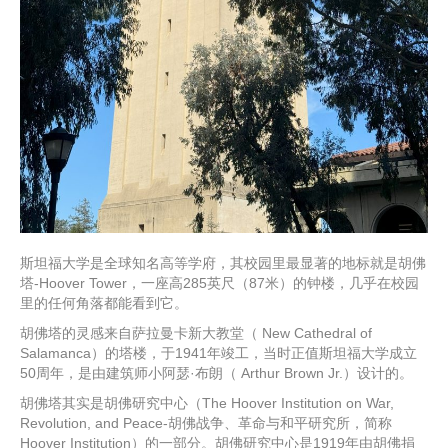
斯坦福大学是全球知名高等学府，其校园里最显著的地标就是胡佛
塔-Hoover Tower，一座高285英尺（87米）的钟楼，几乎在校园
里的任何角落都能看到它。
胡佛塔的灵感来自萨拉曼卡新大教堂（ New Cathedral of
Salamanca）的塔楼，于1941年竣工，当时正值斯坦福大学成立
50周年，是由建筑师小阿瑟·布朗（ Arthur Brown Jr.）设计的。
胡佛塔其实是胡佛研究中心（The Hoover Institution on War,
Revolution, and Peace-胡佛战争、革命与和平研究所，简称
Hoover Institution）的一部分。胡佛研究中心是1919年由胡佛捐