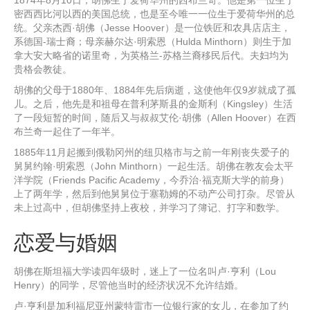
1874年8月10日，胡佛生于爱荷华州的西布兰奇。他是第一位生于
密西西比河以西的美国总统，也是至今唯一一位生于爱荷华州的总
统。父亲杰西·胡佛（Jesse Hoover）是一位铁匠和农具店店主，
系德国-瑞士裔；母亲赫尔达·明索恩（Hulda Minthorn）则生于加
拿大安大略省的诺里奇，为英格兰-苏格兰裔移民后代。夫妇均为
贵格会教徒。
胡佛的父母于1880年、1884年先后病逝，这使他年仅9岁就成了孤
儿。之后，他先是和祖母在普利茅斯县的金斯利（Kingsley）生活
了一段短暂的时间，随后又与叔叔艾伦·胡佛（Allen Hoover）在西
布兰奇一起住了一年半。
1885年11月起搬到俄勒冈州的纽贝格市与之前一年刚丧失爱子的
舅舅约翰·明索恩（John Minthorn）一起生活。胡佛在教友会太平
洋学院（Friends Pacific Academy，今乔治·福克斯大学的前身）
上了两年学，然后到他舅舅位于塞勒姆的不动产公司打杂。尽管从
未上过高中，但胡佛坚持上夜校，并学习了簿记、打字和数学。
恋爱与婚姻
胡佛在斯坦福大学读四年级时，迷上了一位名叫卢·亨利（Lou
Henry）的同学，尽管他当时的经济状况不允许结婚。
卢·亨利是加利福尼亚州蒙特雷市一位银行家的女儿，在参加了约