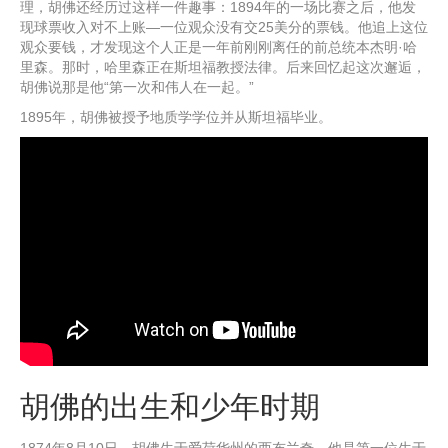
理，胡佛还经历过这样一件趣事：1894年的一场比赛之后，他发
现球票收入对不上账—一位观众没有交25美分的票钱。他追上这位
观众要钱，才发现这个人正是一年前刚刚离任的前总统本杰明·哈
里森。那时，哈里森正在斯坦福教授法律。后来回忆起这次邂逅，
胡佛说那是他“第一次和伟人在一起。”
1895年，胡佛被授予地质学学位并从斯坦福毕业。
胡佛的出生和少年时期