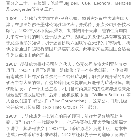
百分之二十。”在澳洲，他曾于Big Bell、Cue、Leonora、Menzies
及Coolgardie等金矿工作。
1899年，胡佛与大学同学卢·亨利结婚。婚后夫妇前往大清帝国天
津，在那里胡佛任墨林公司驻华代表，并受聘于开滦公司担任技术
顾问。1900年义和团运动爆发，胡佛被困于天津。他的住所周围
几乎有一个月的时间处于战火之中。因职业关系使他具有丰富的关
于恶劣地形的知识，胡佛还曾协助八国联军在天津的军事调动。胡
佛之后通过诈骗取得清国开滦煤矿股权。此事后来在美国国会还被
作为政敌攻击他的理由。
1901年胡佛成为墨林公司的合伙人，负责公司在澳大利亚的各类
项目。1905年8月至9月间，胡佛想出了一个技术创新。当他参观
新南威尔士州布罗肯希尔的一个铅银矿场时，胡佛发现开采的铅银
矿石中有大量的锌。而这些锌因无法提取而只能作为矿渣倒掉。胡
佛随后设计了一个工艺过程，利用当时尚属新式的泡沫浮选法来处
理这些矿渣以提取锌。后来，他和威廉·贝鲁（William Baillieu）等
人合伙创建了“锌公司”（Zinc Corporation）。这家公司日后几经
合并成为力拓集团（Rio Tinto Group）的一部分。
1908年，胡佛成为一名独立的采矿顾问，前往世界各地帮助考
察，直到1914年一战爆发为止。他还在哥伦比亚大学和斯坦福大
学讲学，其课程讲义于1909年以《采矿原理》为题出版。这本书
也成为一本采矿学标准教材。1912年还和妻子一同翻译了德国矿