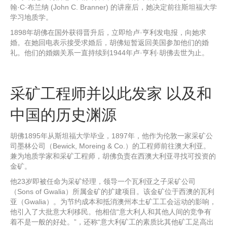
翰·C·布兰纳 (John C. Branner) 的讲座后，她决定前往斯坦福大学
学习地质学。
1898年胡佛在国外获得晋升后，立即给卢·亨利发电报，向她求
婚。在她回电表示接受求婚后，胡佛短暂返回美国参加他们的婚
礼。他们的婚姻关系一直持续到1944年卢·亨利·胡佛去世为止。
采矿工程师并以此发家 以及和
中国的历史渊源
胡佛1895年从斯坦福大学毕业，1897年，他作为伦敦一家采矿公
司墨林公司（Bewick, Moreing & Co.）的工程师前往澳大利亚。
兼为地质学家和采矿工程师，胡佛负责在西澳大利亚寻找可投资的
金矿。
他23岁即被任命为采矿经理，领导一个瓦利亚之子采矿公司
（Sons of Gwalia）所属金矿的扩建项目。该金矿位于西澳的瓦利
亚（Gwalia）。为节约成本和抵消澳州本土矿工工会运动的影响，
他引入了大批意大利移民。他相信“意大利人和其他人间的竞争有
着不是一般的好处。”，还称“意大利矿工的素质比其他矿工足高出