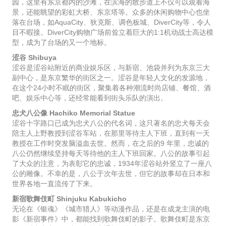
园，这里有东京都内的沙滩，在滨海的散步道上不仅可以观看海
景，还能眺望的彩虹大桥、东京塔等。众多的休闲购物中心也坐
落在台场，如AquaCity、狄克斯、调色板城、DiverCity等，令人
目不暇接。DiverCity购物广场前耸立着巨大的1:1机动战士高达模
型，成为了台场的又一个地标。
涩谷 Shibuya
涩谷是涩谷站附近的商业娱乐区，与新宿、池袋并列为东京三大
副中心，是东京繁华的街区之一。涩谷是年轻人文化的发源地，
在这个24小时不眠的街区，聚集着各种潮流时尚店铺、餐馆、酒
吧、娱乐中心等，还经常能看到街头乐队的演出。
忠犬八公像 Hachiko Memorial Statue
涩谷十字路口已成为忠犬八公的代名词，这只著名的忠犬每天会
陪主人上野教授到涩谷车站，在那里等待主人下班，直到有一天
教授在工作时突发脑溢血去世。然而，在之后的9 年里，忠诚的
八公仍然继续坚持每天等待他的主人下班回家。八公的故事引起
了大众的注意，为表彰它的忠诚，1934年涩谷站外竖立了一座八
公的雕像。不幸的是，八公于次年去世，但它的故事却在日本和
世界各地一直流传了下来。
新宿歌舞伎町 Shinjuku Kabukicho
无论在《银魂》《城市猎人》等动漫作品，还是在成龙主演的电
影《新宿事件》中，都能找到歌舞伎町的影子。歌舞伎町是东京