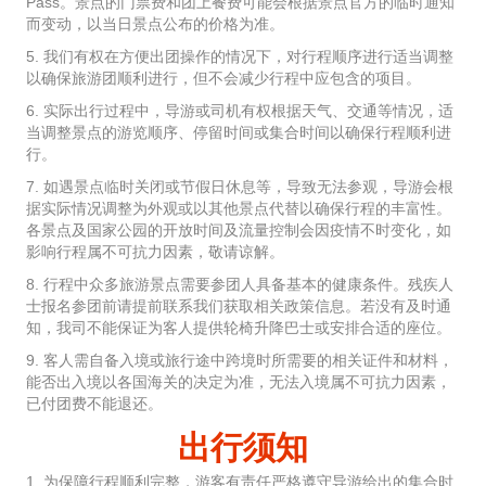
Pass。景点的门票费和团上餐费可能会根据景点官方的临时通知
而变动，以当日景点公布的价格为准。
5. 我们有权在方便出团操作的情况下，对行程顺序进行适当调整
以确保旅游团顺利进行，但不会减少行程中应包含的项目。
6. 实际出行过程中，导游或司机有权根据天气、交通等情况，适
当调整景点的游览顺序、停留时间或集合时间以确保行程顺利进
行。
7. 如遇景点临时关闭或节假日休息等，导致无法参观，导游会根
据实际情况调整为外观或以其他景点代替以确保行程的丰富性。
各景点及国家公园的开放时间及流量控制会因疫情不时变化，如
影响行程属不可抗力因素，敬请谅解。
8. 行程中众多旅游景点需要参团人具备基本的健康条件。残疾人
士报名参团前请提前联系我们获取相关政策信息。若没有及时通
知，我司不能保证为客人提供轮椅升降巴士或安排合适的座位。
9. 客人需自备入境或旅行途中跨境时所需要的相关证件和材料，
能否出入境以各国海关的决定为准，无法入境属不可抗力因素，
已付团费不能退还。
出行须知
1. 为保障行程顺利完整，游客有责任严格遵守导游给出的集合时