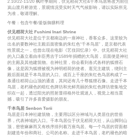
2.10/22-11/20 枫叶季期间，伏见稻荷大社&千本鸟居将改为前往
岚山渡月桥游览，景观情况受实时天气气候影响，请以实际所见
为准，敬请理解。
午餐：包含午餐/釜饭御膳料理
伏见稻荷大社 Fushimi Inari Shrine
伏见稻荷大社是位于京都南边的一座神社，香客众多。这里较为
出名的要数神社主殿后面密集的朱红色“千本鸟居”，是京都代表
性景观之一，也曾出现在电影《艺伎回忆录》中。伏见稻荷大社
的入口矗立着由丰臣秀吉于1589年捐赠的大鸟居，后面便是神社
的主殿及其他建筑物。在神社里，你会看到各式各样的狐狸石
像，这是因为狐狸被视为神明稻荷的使者。逛完主建筑，绕到主
殿后面就是千本鸟居的入口。成百上千座的朱红色鸟居构成了一
条通往稻荷山山顶的通道，其间还有几十尊狐狸石像。走进千本
鸟居，老朽褪色的暗红色牌坊和光鲜亮丽的朱红色牌坊密集地交
织在一起，透过阳光的照射显得格外壮观迷人，视觉上相当震
撼，吸引了许多喜爱摄影的朋友。
千本鸟居 Senbon Torii
鸟居是日本神社建筑物，主要用以区分神域与人类居住的世俗
界，代表神域的入口。千本鸟居位于伏见稻荷大社，从山脚到山
顶，密密麻麻而又有秩序排列着万座鸟居。每一个鸟居的背面都
刻建造年份和商社、公司的名称。走进千本鸟居，老朽褪色的暗