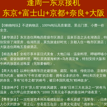
逢周一东京接机
东京+富士山+京都+奈良+大阪
【0购物纯玩】不进购物店，100%纯玩高质量团。景点门票、小费一价
全含。
【豪华酒店】东京连住两晚四星级市区酒店；温泉百选之浜名湖酒店，特
别安排了湖景房，临湖而居，莫负旅途好时光；京都入住一晚市区酒店；
大阪连住两晚五星级酒店。
【精选美食】全程尽享丰富日式美食，大饱口福：温泉料理、呷哺呷哺小
火锅、釜饭御膳料理、网红居酒屋海鲜丼+乌冬面定食，特别安排大阪和
牛烤肉放题欢送晚宴（无限量畅吃）。
【两大古都】以神社佛阁等历史建筑物、庭院、绘画、传统活动、京都料
理为代表，被称为“千年古都”的京都；拥有众多的古寺、神社和历史文物
的奈良，享有“社寺之都”的称号，被日本国民视为“精神故乡”。
【漫游神户】 打卡“异人馆”的欧风建筑，体验“日本三大名汤之一”的有马
温泉，在六甲山欣赏被称为 “1000 万美元金不换的最佳神户港夜景 ”。
【尊享旅途】一次性游览本州岛最精彩部分：香火鼎盛『浅草寺』，日本
人心灵的故乡『富士山』登圣岳五合目，世界文化遗址『清水寺』，『伏