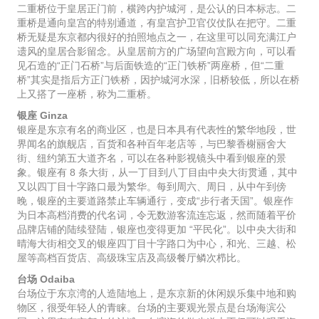
二重桥位于皇居正门前，横跨内护城河，是公认的日本标志。二
重桥是通向皇宫的特别通道，有皇宫护卫官仪仗队在把守。二重
桥无疑是东京都内很好的拍照地点之一，在这里可以同充满江户
遗风的皇居合影留念。从皇居前方的广场望向宫殿方向，可以看
见石造的“正门石桥”与后面铁造的“正门铁桥”两座桥，但“二重
桥”其实是指后方正门铁桥，因护城河水深，旧桥较低，所以在桥
上又搭了一座桥，称为二重桥。
银座 Ginza
银座是东京有名的商业区，也是日本具有代表性的繁华地段，世
界闻名的旗舰店，百货和各种百年老店等，与巴黎香榭丽舍大
街、纽约第五大道齐名，可以在各种影视镜头中看到银座的景
象。银座有 8 条大街，从一丁目到八丁目由中央大街贯通，其中
又以四丁目十字路口最为繁华。每到周六、周日，从中午到傍
晚，银座的主要道路禁止车辆通行，变成“步行者天国”。银座作
为日本高档消费的代名词，令无数游客流连忘返，然而随着平价
品牌店铺的陆续登陆，银座也变得更加 “平民化”。以中央大街和
晴海大街相交叉的银座四丁目十字路口为中心，和光、三越、松
屋等高档百货店、高级珠宝店及高级餐厅鳞次栉比。
台场 Odaiba
台场位于东京湾的人造陆地上，是东京新的休闲娱乐集中地和购
物区，很受年轻人的青睐。台场的主要观光景点是台场海滨公