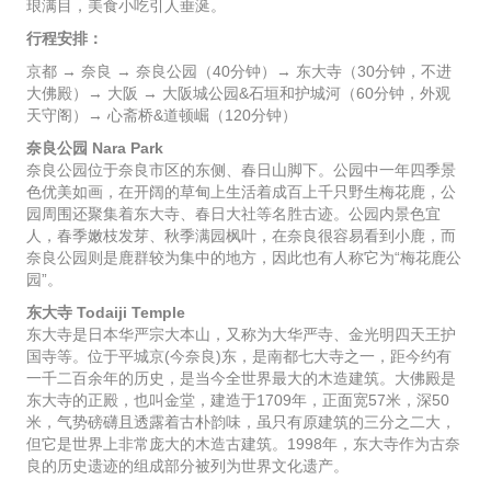
琅满目，美食小吃引人垂涎。
行程安排：
京都 → 奈良 → 奈良公园（40分钟）→ 东大寺（30分钟，不进
大佛殿）→ 大阪 → 大阪城公园&石垣和护城河（60分钟，外观
天守阁）→ 心斋桥&道顿崛（120分钟）
奈良公园 Nara Park
奈良公园位于奈良市区的东侧、春日山脚下。公园中一年四季景
色优美如画，在开阔的草甸上生活着成百上千只野生梅花鹿，公
园周围还聚集着东大寺、春日大社等名胜古迹。公园内景色宜
人，春季嫩枝发芽、秋季满园枫叶，在奈良很容易看到小鹿，而
奈良公园则是鹿群较为集中的地方，因此也有人称它为“梅花鹿公
园”。
东大寺 Todaiji Temple
东大寺是日本华严宗大本山，又称为大华严寺、金光明四天王护
国寺等。位于平城京(今奈良)东，是南都七大寺之一，距今约有
一千二百余年的历史，是当今全世界最大的木造建筑。大佛殿是
东大寺的正殿，也叫金堂，建造于1709年，正面宽57米，深50
米，气势磅礴且透露着古朴韵味，虽只有原建筑的三分之二大，
但它是世界上非常庞大的木造古建筑。1998年，东大寺作为古奈
良的历史遗迹的组成部分被列为世界文化遗产。