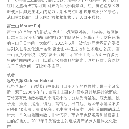
节，都与富士山的美景相映成趣。湖畔约有501颗枫叶树，秋日
红叶之盛构成了以红叶回廊为首的独特景点。红、黄色点缀的湖
畔使河口湖更显迷人的魅力，湖水与红叶相映形成美丽的景色，
从山林到湖畔，迷人的红枫紧紧相接，让人目不暇接。
富士山 Mount Fuji
富士山在日语中的意思是“火山”，横跨静冈县、山梨县。这座被
日本人奉为“圣岳”的山峰在1707年喷发后，休眠至今，这座休眠
的火山是日本的一大象征。2013年6月，被第37届世界遗产委员
会列入世界文化遗产名录“富士山-神圣之地和艺术启迪之源”。富
士山被八峰环绕，统称“富士八峰”。在富士山周围方圆一百多公
里的范围内的人们可以看到它圆锥形的轮廓，终年积雪，巍然屹
立于天地之间，无比神圣庄严。
或者
忍野八海 Oshino Hakkai
忍野八海位于山梨县山中湖和河口湖之间的忍野村，是一个涌泉
群，源于1200多年前，由富士山融化的雪水经过地层过滤而成。
它错落有致地散布着八个清泉小池，分别为御釜池、底无池、铫
子池、浊池、涌池、镜池、菖蒲池、出口池。这些泉水池差不多
都是8-10米深，清澈见底，池中有各种鱼类，映衬着周围的花草
树木，景色自然而精致，非常漂亮。而这里也是观看和拍摄富士
山的好地方。2013年作为富士山的组成资产被列入世界文化遗
产。