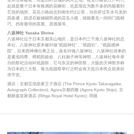
里并没有樱花，而是旧时古城的风月之地。花见小路从江户时代
起就是整个日本有格调的花柳街，也是现在为数不多的尚能看到
艺伎的场所。花见小路由北到南长约1公里，当你穿过车水马龙的
四条通，踏进石板铺砌而成的花见小路，就能看见一间间门面精
巧、挡有垂帘的茶屋、居酒屋等。
八坂神社 Yasaka Shrine
八坂神社位于日本京都东山地区，是日本约三千座八坂神社的总
本社。八坂神社原本被叫做“祇园神社”、“祇园社”、“祇园感神
院”，后来因神佛分离之后，改名叫做八坂神社。八坂神社供奉的
是素戋呜尊、栉稻田姫命、八柱御子神等神明，八坂神社每年举
办的祭祀活动叫袛园祭，它与东京的神田祭，大阪的天神祭并称
为日本的三大祭。每当袛园祭举行之时会有大批日本民众前来祈
求平安。
酒店：京都宝池皇家王子酒店 (The Prince Kyoto Takaragaike,
Autograph Collection); Agora京都四條 (Agora Kyoto Shijo); 京
都丽嘉皇家酒店 (Rihga Royal Hotel Kyoto); 同级