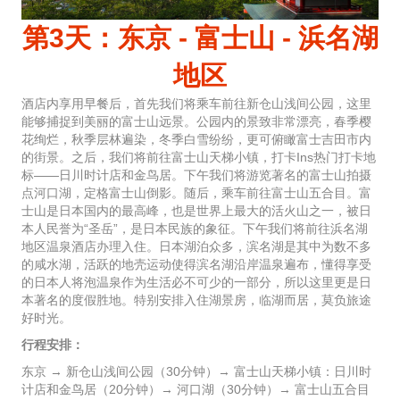
第3天：东京 - 富士山 - 浜名湖
地区
酒店内享用早餐后，首先我们将乘车前往新仓山浅间公园，这里
能够捕捉到美丽的富士山远景。公园内的景致非常漂亮，春季樱
花绚烂，秋季层林遍染，冬季白雪纷纷，更可俯瞰富士吉田市内
的街景。之后，我们将前往富士山天梯小镇，打卡Ins热门打卡地
标——日川时计店和金鸟居。下午我们将游览著名的富士山拍摄
点河口湖，定格富士山倒影。随后，乘车前往富士山五合目。富
士山是日本国内的最高峰，也是世界上最大的活火山之一，被日
本人民誉为“圣岳”，是日本民族的象征。下午我们将前往浜名湖
地区温泉酒店办理入住。日本湖泊众多，滨名湖是其中为数不多
的咸水湖，活跃的地壳运动使得滨名湖沿岸温泉遍布，懂得享受
的日本人将泡温泉作为生活必不可少的一部分，所以这里更是日
本著名的度假胜地。特别安排入住湖景房，临湖而居，莫负旅途
好时光。
行程安排：
东京 → 新仓山浅间公园（30分钟）→ 富士山天梯小镇：日川时
计店和金鸟居（20分钟）→ 河口湖（30分钟）→ 富士山五合目