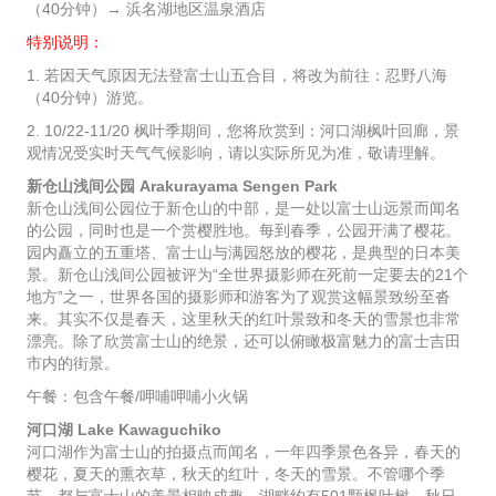
（40分钟）→ 浜名湖地区温泉酒店
特别说明：
1. 若因天气原因无法登富士山五合目，将改为前往：忍野八海
（40分钟）游览。
2. 10/22-11/20 枫叶季期间，您将欣赏到：河口湖枫叶回廊，景
观情况受实时天气气候影响，请以实际所见为准，敬请理解。
新仓山浅间公园 Arakurayama Sengen Park
新仓山浅间公园位于新仓山的中部，是一处以富士山远景而闻名
的公园，同时也是一个赏樱胜地。每到春季，公园开满了樱花。
园内矗立的五重塔、富士山与满园怒放的樱花，是典型的日本美
景。新仓山浅间公园被评为“全世界摄影师在死前一定要去的21个
地方”之一，世界各国的摄影师和游客为了观赏这幅景致纷至沓
来。其实不仅是春天，这里秋天的红叶景致和冬天的雪景也非常
漂亮。除了欣赏富士山的绝景，还可以俯瞰极富魅力的富士吉田
市内的街景。
午餐：包含午餐/呷哺呷哺小火锅
河口湖 Lake Kawaguchiko
河口湖作为富士山的拍摄点而闻名，一年四季景色各异，春天的
樱花，夏天的熏衣草，秋天的红叶，冬天的雪景。不管哪个季