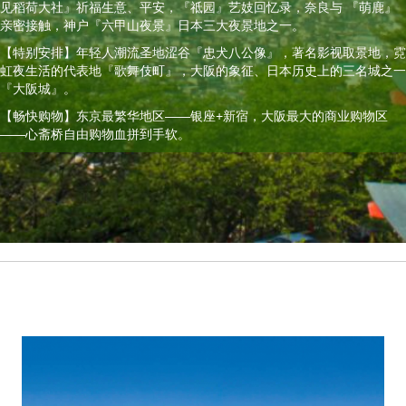
见稻荷大社』祈福生意、平安，『祗园』艺妓回忆录，奈良与 『萌鹿』
亲密接触，神户『六甲山夜景』日本三大夜景地之一。
【特别安排】年轻人潮流圣地涩谷『忠犬八公像』，著名影视取景地，霓
虹夜生活的代表地『歌舞伎町』，大阪的象征、日本历史上的三名城之一
『大阪城』。
【畅快购物】东京最繁华地区——银座+新宿，大阪最大的商业购物区
——心斋桥自由购物血拼到手软。