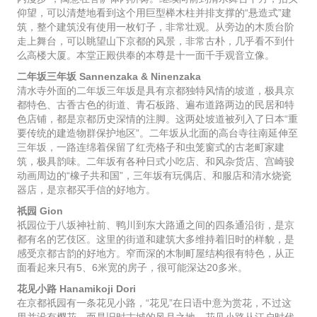
仰望，可以清楚地看到这个用巨型榉木柱并排支撑的“悬造式”建
筑，整个建筑没有使用一枚钉子，非常壮观。从旁边的木质台阶
走上舞台，可以眺望山下京都的风景，非常古朴，几乎看不到什
么高楼大厦。本堂正殿供奉的本尊是十一面千手观音立像。
二年坂三年坂 Sannenzaka & Ninenzaka
清水寺外面的二年坂三年坂是具有京都独特风情的坡道，极具京
都特色、古香古色的街道、青石板路、遍布道路两边的民居和特
色店铺，都是京都历史深情的注脚。这两处坡道被列入了日本“重
要传统的建造物群保护地区”。二年坂从北面的高台寺往南延伸至
三年坂，一路连绵着保留了红壳格子和虫笼窗式的古老町家建
筑，极具韵味。二年坂有各种日式小吃店、和风杂货店、宫崎骏
动画周边的“橡子共和国”，三年坂有玩偶店、和服店和清水烧瓷
器店，是京都买手信的好地方。
祇园 Gion
祇园位于八坂神社前、鸭川到东大路通之间的四条通沿街，是京
都有名的艺伎区。这里的街道和建筑大多维持着旧时的样貌，是
感受京都古韵的好地方。窄而深的木制町屋结构很有特色，从正
面看起来只有5、6米宽的房子，很可能深达20多米。
花见小路 Hanamikoji Dori
在京都祇园有一条花见小路，“花见”在日语中意为赏花，不过这