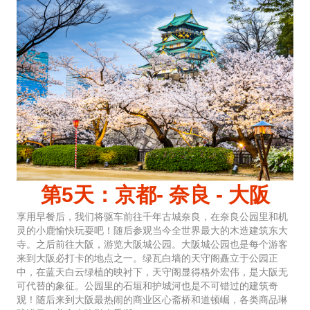
第5天：京都- 奈良 - 大阪
享用早餐后，我们将驱车前往千年古城奈良，在奈良公园里和机
灵的小鹿愉快玩耍吧！随后参观当今全世界最大的木造建筑东大
寺。之后前往大阪，游览大阪城公园。大阪城公园也是每个游客
来到大阪必打卡的地点之一。绿瓦白墙的天守阁矗立于公园正
中，在蓝天白云绿植的映衬下，天守阁显得格外宏伟，是大阪无
可代替的象征。公园里的石垣和护城河也是不可错过的建筑奇
观！随后来到大阪最热闹的商业区心斋桥和道顿崛，各类商品琳