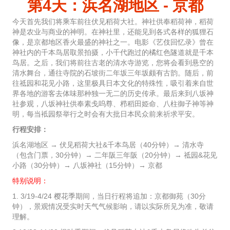
第4天：浜名湖地区 - 京都
今天首先我们将乘车前往伏见稻荷大社。神社供奉稻荷神，稻荷
神是农业与商业的神明。在神社里，还能见到各式各样的狐狸石
像，是京都地区香火最盛的神社之一。电影《艺伎回忆录》曾在
神社内的千本鸟居取景拍摄，小千代跑过的橘红色隧道就是千本
鸟居。之后，我们将前往古老的清水寺游览，您将会看到悬空的
清水舞台，通往寺院的石坡街二年坂三年坂颇有古韵。随后，前
往祗园和花见小路，这里极具日本文化的特殊性，吸引着来自世
界各地的游客去体味那种独一无二的历史传承。最后来到八坂神
社参观，八坂神社供奉素戋呜尊、栉稻田姫命、八柱御子神等神
明，每当袛园祭举行之时会有大批日本民众前来祈求平安。
行程安排：
浜名湖地区 → 伏见稻荷大社&千本鸟居（40分钟）→ 清水寺
（包含门票，30分钟）→ 二年阪三年阪（20分钟）→ 祗园&花见
小路（30分钟）→ 八坂神社（15分钟）→ 京都
特别说明：
1. 3/19-4/24 樱花季期间，当日行程将追加：京都御苑（30分
钟），景观情况受实时天气气候影响，请以实际所见为准，敬请
理解。