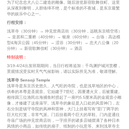
为了纪念忠犬八公二建造的雕像。随后游览新宿歌舞伎町。这里
从深夜到黎明，人群络绎不绝，是个标准的不夜城，是东京最繁
华的娱乐中心之一。
行程安排：
浅草寺（30分钟）→ 仲见世商店街（30分钟，远眺东京晴空塔）
→ 皇居和二重桥（40分钟）→ 银座（60分钟）→ 台场：高达模
型&海滨公园（45分钟）→ 涩谷（30分钟）→ 忠犬八公像（20
分钟）→ 新宿歌舞伎町（30分钟）→ 酒店
特别说明：
3/19-4/24出发班期期间，当日行程将追加：千鸟渊护城河赏樱，
景观情况受实时天气气候影响，请以实际所见为准，敬请理解。
浅草寺 Sensoji Temple
浅草寺是东京历史悠久、人气旺的寺院，也是浅草地区的中心，
供奉的本尊是圣观音。它始建于7世纪，因屡遭火灾，后被重建。
相传因三位渔民出海捕鱼时捞起了一座约5.5厘米高的金观音小雕
像，才修建了这座庙宇。浅草寺的象征是入口处的风雷神门，左
右分别是镇守寺院的风神和雷神，大门上挂着写有“雷门”两字的
巨大红灯笼，非常气派。门后挂着两个巨大的草鞋。门内是通往
寺庙广场的仲见世商店街，一字排开的诸多店铺摆满了各种日本
风情的小商品，如传统的扇子、纸制的小玩意等。来到浅草寺主