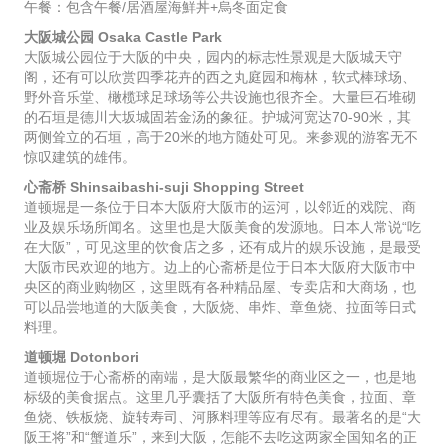
午餐：包含午餐/居酒屋海鮮丼+烏冬面定食
大阪城公园 Osaka Castle Park
大阪城公园位于大阪的中央，园内的标志性景观是大阪城天守
阁，还有可以欣赏四季花卉的西之丸庭园和梅林，软式棒球场、
野外音乐堂、橄榄球足球场等公共设施也很齐全。大量巨石堆砌
的石垣是德川大坂城固若金汤的象征。护城河宽达70-90米，其
两侧耸立的石垣，高于20米的地方随处可见。来参观的游客无不
惊叹建筑的雄伟。
心斋桥 Shinsaibashi-suji Shopping Street
道顿堀是一条位于日本大阪府大阪市的运河，以邻近的戏院、商
业及娱乐场所闻名。这里也是大阪美食的发源地。日本人常说“吃
在大阪”，可见这里的饮食店之多，还有成片的娱乐设施，是最受
大阪市民欢迎的地方。边上的心斋桥是位于日本大阪府大阪市中
央区的商业购物区，这里既有各种精品屋、专卖店和大商场，也
可以品尝地道的大阪美食，大阪烧、串炸、章鱼烧、拉面等日式
料理。
道顿堀 Dotonbori
道顿堀位于心斋桥的南端，是大阪最繁华的商业区之一，也是地
标级的美食据点。这里几乎囊括了大阪所有特色美食，拉面、章
鱼烧、铁板烧、旋转寿司、河豚料理等应有尽有。最著名的是“大
阪王将”和“蟹道乐”，来到大阪，怎能不去吃这两家全国知名的正