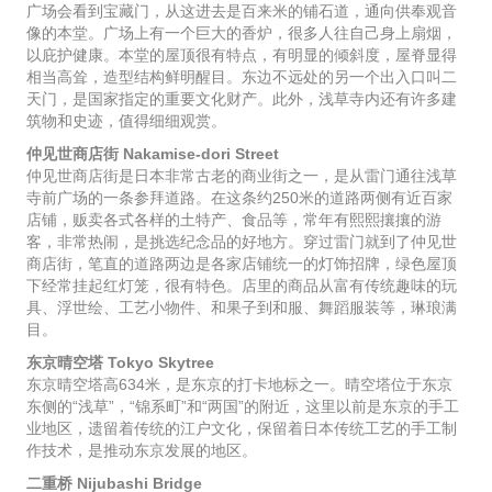
广场会看到宝藏门，从这进去是百来米的铺石道，通向供奉观音
像的本堂。广场上有一个巨大的香炉，很多人往自己身上扇烟，
以庇护健康。本堂的屋顶很有特点，有明显的倾斜度，屋脊显得
相当高耸，造型结构鲜明醒目。东边不远处的另一个出入口叫二
天门，是国家指定的重要文化财产。此外，浅草寺内还有许多建
筑物和史迹，值得细细观赏。
仲见世商店街 Nakamise-dori Street
仲见世商店街是日本非常古老的商业街之一，是从雷门通往浅草
寺前广场的一条参拜道路。在这条约250米的道路两侧有近百家
店铺，贩卖各式各样的土特产、食品等，常年有熙熙攘攘的游
客，非常热闹，是挑选纪念品的好地方。穿过雷门就到了仲见世
商店街，笔直的道路两边是各家店铺统一的灯饰招牌，绿色屋顶
下经常挂起红灯笼，很有特色。店里的商品从富有传统趣味的玩
具、浮世绘、工艺小物件、和果子到和服、舞蹈服装等，琳琅满
目。
东京晴空塔 Tokyo Skytree
东京晴空塔高634米，是东京的打卡地标之一。晴空塔位于东京
东侧的“浅草”，“锦系町”和“两国”的附近，这里以前是东京的手工
业地区，遗留着传统的江户文化，保留着日本传统工艺的手工制
作技术，是推动东京发展的地区。
二重桥 Nijubashi Bridge