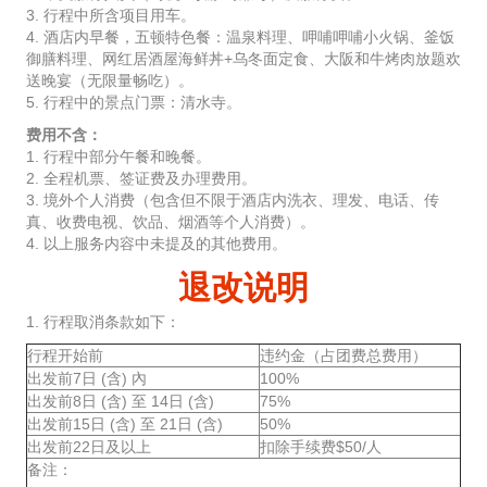
3. 行程中所含项目用车。
4. 酒店内早餐，五顿特色餐：温泉料理、呷哺呷哺小火锅、釜饭
御膳料理、网红居酒屋海鲜丼+乌冬面定食、大阪和牛烤肉放题欢
送晚宴（无限量畅吃）。
5. 行程中的景点门票：清水寺。
费用不含：
1. 行程中部分午餐和晚餐。
2. 全程机票、签证费及办理费用。
3. 境外个人消费（包含但不限于酒店内洗衣、理发、电话、传
真、收费电视、饮品、烟酒等个人消费）。
4. 以上服务内容中未提及的其他费用。
退改说明
1. 行程取消条款如下：
行程开始前
违约金（占团费总费用）
出发前7日 (含) 內
100%
出发前8日 (含) 至 14日 (含)
75%
出发前15日 (含) 至 21日 (含)
50%
出发前22日及以上
扣除手续费$50/人
备注：