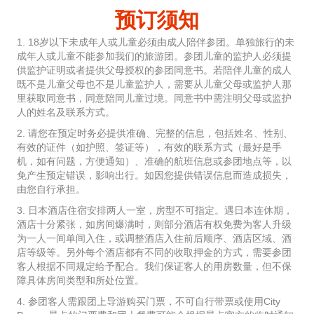
预订须知
1. 18岁以下未成年人或儿童必须由成人陪伴参团。单独旅行的未
成年人或儿童不能参加我们的旅游团。参团儿童的监护人必须提
供监护证明或者提供父母授权的参团同意书。若陪伴儿童的成人
既不是儿童父母也不是儿童监护人，需要从儿童父母或监护人那
里获取同意书，同意陪同儿童过境。同意书中需注明父母或监护
人的姓名及联系方式。
2. 请您在预定时务必提供准确、完整的信息，包括姓名、性别、
有效的证件（如护照、签证等），有效的联系方式（最好是手
机，如有问题，方便通知）、准确的航班信息或参团地点等，以
免产生预定错误，影响出行。如因您提供错误信息而造成损失，
由您自行承担。
3. 日本酒店住宿安排两人一室，房型不可指定。遇日本连休期，
酒店十分紧张，如房间爆满时，则部分酒店有权免费为客人升级
为一人一间单间入住，或调整酒店入住前后顺序、酒店区域、酒
店等级等。另外每个酒店都有不同的收取押金的方式，需要参团
客人根据不同规定给予配合。我们保证客人的用房数量，但不保
障具体房间类型和所处位置。
4. 参团客人需跟团上导游购买门票，不可自行带票或使用City