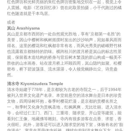
红色牌坊和光鲜亮丽的朱红色牌坊密集地交织在一起，视觉上令
人震撼。电影《艺伎回忆录》曾在此取景拍摄，小千代跑过的橘
红色隧道就是千本鸟居。
或者
岚山 Arashiyama
岚山是京都市西郊的一处自然观光胜地，享有“京都第一名胜”的
美誉，因山中樱树和枫树摇摆时发出的沙沙响声，宛如暴风雨而
得名。这里的樱花和红枫都非常有名，而风光秀美的嵯峨野竹林
也流露着京都独特的韵味。横跨桂川的渡月桥是岚山的标志性景
观，保留着木造结构的桥身与背后树木繁茂的群山构成一幅美不
胜收的山水画卷。站在渡月桥上环顾四周，岚山隐约如黛、松樱
密布，桥下碧波荡漾、流水潺潺，令人顿觉幽静出尘、诗意盎
然。
清水寺 Kiyomizudera Temple
清水寺始建于778年，是京都较为古老的寺院之一，后于1994年
被列入世界文化遗产名录。本堂前悬空的清水舞台是日本的珍贵
文物，四周绿树环抱，春季时樱花烂漫，是京都的赏樱名所之
一，秋季时又化身为赏枫圣地，红枫飒爽，无比壮丽。进入清水
寺，会经过仁王门、西门、三重塔、随求堂、开山堂等建筑，能
看到仁王像、地藏佛等雕刻。寺内有很多游客在点香、求签，香
火很旺。此外，游客还可以进入随求堂的地下室，体验有名的“胎
内漫步”，寓意在菩萨体内祈祷。继续向前到清水舞台下方，抬头