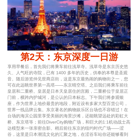
第2天：东京深度一日游
享用早餐后，首先我们将乘车前往浅草寺。浅草寺是东京历史悠
久、人气旺的寺院，已有 1400 多年的历史，供奉的本尊是圣观
音。随后游览仲见世商店街，这是东京最热闹的购物街之一，您
可在此远眺世界第一高塔——东京晴空塔。之后我们将乘车前往
皇居和二重桥。皇居是日本天皇居住的宫殿，二重桥位于皇居正
门前，横跨内护城河，是公认的日本标志。下午我们将参观银
座，作为世界上地价最贵的地段，附近设有多家大型百货公司，
世界一线品牌云集。东京著名的购物娱乐区台场也不容错过！在
台场的海滨公园里享受美丽的海景沙滩，还能眺望远处的彩虹大
桥、东京塔等；前往DiverCity购物广场，和巨大的1:1机动战士高
达模型来一张亲密合影。稍后前往东京的纽约时代广场——涩
谷，这里是日本潮流文化的汇聚之地，在涩谷车站你还能够看到