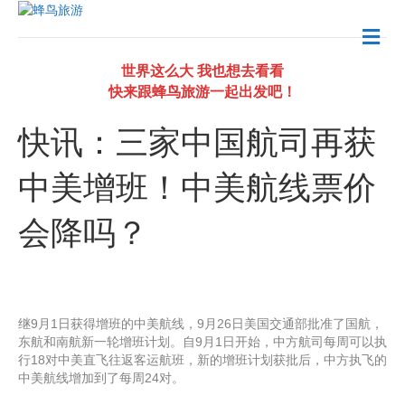
M
e
n
世界这么大 我也想去看看
u
快来跟蜂鸟旅游一起出发吧！
快讯：三家中国航司再获
中美增班！中美航线票价
会降吗？
继9月1日获得增班的中美航线，9月26日美国交通部批准了国航，
东航和南航新一轮增班计划。自9月1日开始，中方航司每周可以执
行18对中美直飞往返客运航班，新的增班计划获批后，中方执飞的
中美航线增加到了每周24对。