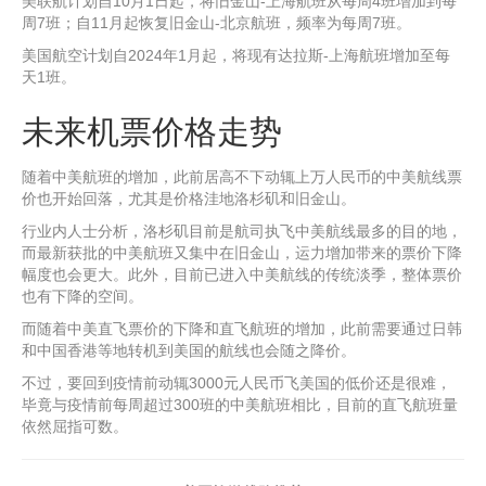
美联航计划自10月1日起，将旧金山-上海航班从每周4班增加到每
周7班；自11月起恢复旧金山-北京航班，频率为每周7班。
美国航空计划自2024年1月起，将现有达拉斯-上海航班增加至每
天1班。
未来机票价格走势
随着中美航班的增加，此前居高不下动辄上万人民币的中美航线票
价也开始回落，尤其是价格洼地洛杉矶和旧金山。
行业内人士分析，洛杉矶目前是航司执飞中美航线最多的目的地，
而最新获批的中美航班又集中在旧金山，运力增加带来的票价下降
幅度也会更大。此外，目前已进入中美航线的传统淡季，整体票价
也有下降的空间。
而随着中美直飞票价的下降和直飞航班的增加，此前需要通过日韩
和中国香港等地转机到美国的航线也会随之降价。
不过，要回到疫情前动辄3000元人民币飞美国的低价还是很难，
毕竟与疫情前每周超过300班的中美航班相比，目前的直飞航班量
依然屈指可数。