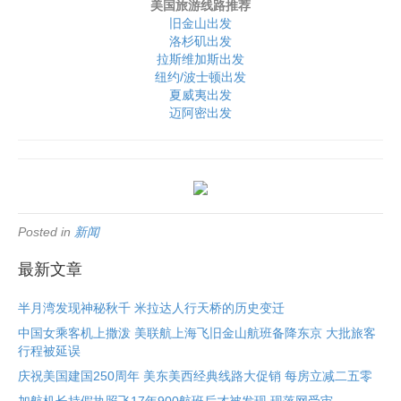
美国旅游线路推荐
旧金山出发
洛杉矶出发
拉斯维加斯出发
纽约/波士顿出发
夏威夷出发
迈阿密出发
Posted in
新闻
最新文章
半月湾发现神秘秋千 米拉达人行天桥的历史变迁
中国女乘客机上撒泼 美联航上海飞旧金山航班备降东京 大批旅客
行程被延误
庆祝美国建国250周年 美东美西经典线路大促销 每房立减二五零