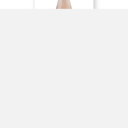
MONTICELLO | 霞多丽
Chardonnay | 2021 Estate |