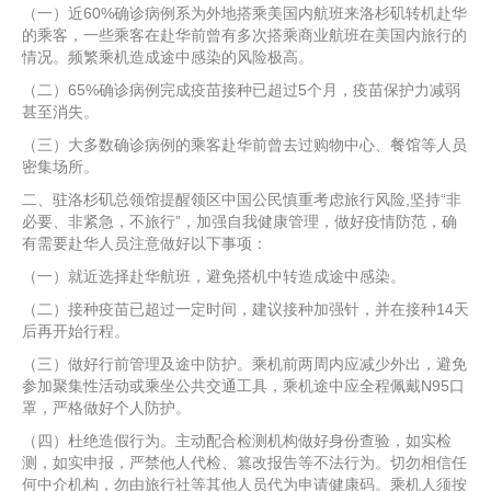
（一）近60%确诊病例系为外地搭乘美国内航班来洛杉矶转机赴华
的乘客，一些乘客在赴华前曾有多次搭乘商业航班在美国内旅行的
情况。频繁乘机造成途中感染的风险极高。
（二）65%确诊病例完成疫苗接种已超过5个月，疫苗保护力减弱
甚至消失。
（三）大多数确诊病例的乘客赴华前曾去过购物中心、餐馆等人员
密集场所。
二、驻洛杉矶总领馆提醒领区中国公民慎重考虑旅行风险,坚持“非
必要、非紧急，不旅行”，加强自我健康管理，做好疫情防范，确
有需要赴华人员注意做好以下事项：
（一）就近选择赴华航班，避免搭机中转造成途中感染。
（二）接种疫苗已超过一定时间，建议接种加强针，并在接种14天
后再开始行程。
（三）做好行前管理及途中防护。乘机前两周内应减少外出，避免
参加聚集性活动或乘坐公共交通工具，乘机途中应全程佩戴N95口
罩，严格做好个人防护。
（四）杜绝造假行为。主动配合检测机构做好身份查验，如实检
测，如实申报，严禁他人代检、篡改报告等不法行为。切勿相信任
何中介机构，勿由旅行社等其他人员代为申请健康码。乘机人须按