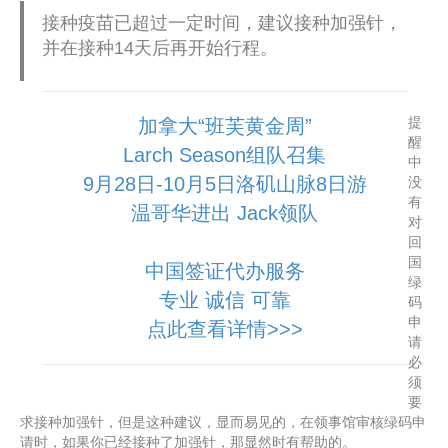
接种疫苗已超过一定时间，建议接种加强针，
并在接种14天后再开始行程。
提
加拿大“班芙黄金周”
醒
Larch Season组队召集
中
9月28日-10月5日洛矶山脉8日游
没
有
温哥华进出 Jack领队
对
回
国
中国签证代办服务
绿
专业 诚信 可靠
码
申
点此查看详情>>>
请
必
须
要
求接种加强针，但是这种建议，显而易见的，在领事馆审核绿码申
请时，如果你已经接种了加强针，那显然时有帮助的。