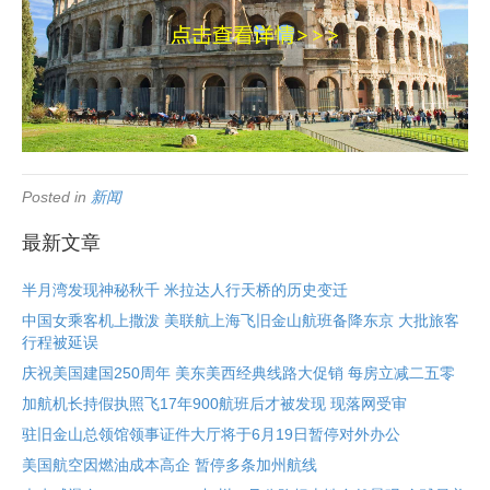
Posted in
新闻
最新文章
半月湾发现神秘秋千 米拉达人行天桥的历史变迁
中国女乘客机上撒泼 美联航上海飞旧金山航班备降东京 大批旅客
行程被延误
庆祝美国建国250周年 美东美西经典线路大促销 每房立减二五零
加航机长持假执照飞17年900航班后才被发现 现落网受审
驻旧金山总领馆领事证件大厅将于6月19日暂停对外办公
美国航空因燃油成本高企 暂停多条加州航线