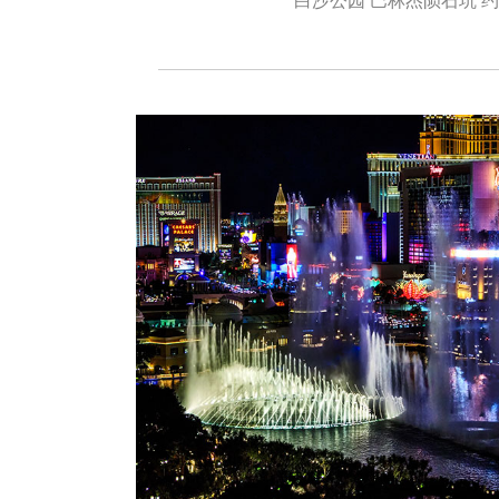
白沙公园 巴林杰陨石坑 