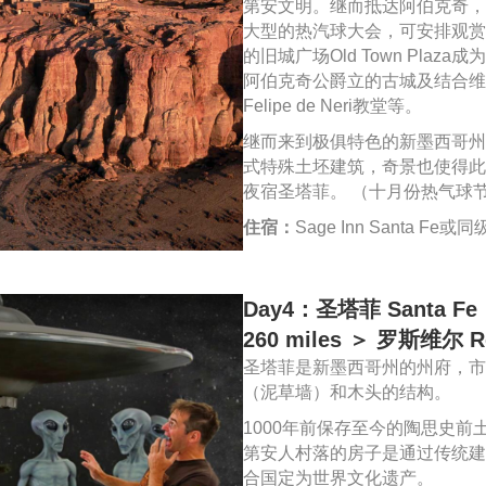
第安文明。继而抵达阿伯克奇，
大型的热汽球大会，可安排观赏高
的旧城广场Old Town Pla
阿伯克奇公爵立的古城及结合维
Felipe de Neri教堂等。
继而来到极俱特色的新墨西哥州
式特殊土坯建筑，奇景也使得此
夜宿圣塔菲。 （十月份热气球节
住宿：
Sage Inn Santa Fe或同
Day4：圣塔菲 Santa Fe
260 miles ＞ 罗斯维尔 R
圣塔菲是新墨西哥州的州府，市
（泥草墙）和木头的结构。
1000年前保存至今的陶思史前土
第安人村落的房子是通过传统建
合国定为世界文化遗产。