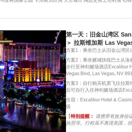
约书亚树国家公园 卡尔斯贝巨洞 天空城市 陶思史前土坯村落 石碑
第一天：旧金山湾区 San Fran
＞ 拉斯维加斯 Las Vega
方案1：乘坐巴士从旧金山湾区
方案2：乘坐赌城快线巴士从洛杉矶出发
步行至神剑赌场酒店Excalibur Hote
Vegas Blvd, Las Vegas
方案3：自行购买机票飞往拉斯
后可自行入住神剑赌场酒店Excalibur 
住宿：Excalibur Hotel &
级
【
特别提醒：
请携带有效身份
执照等。行程虽不离境美国，但