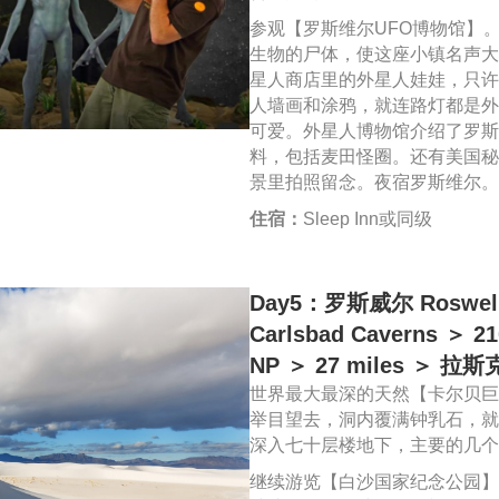
参观【罗斯维尔UFO博物馆】。
生物的尸体，使这座小镇名声大
星人商店里的外星人娃娃，只许
人墙画和涂鸦，就连路灯都是外
可爱。外星人博物馆介绍了罗斯
料，包括麦田怪圈。还有美国秘
景里拍照留念。夜宿罗斯维尔。
住宿：
Sleep Inn或同级
Day5：罗斯威尔 Roswel
Carlsbad Caverns ＞ 
NP ＞ 27 miles ＞ 拉斯
世界最大最深的天然【卡尔贝巨
举目望去，洞内覆满钟乳石，就
深入七十层楼地下，主要的几个
继续游览【白沙国家纪念公园】