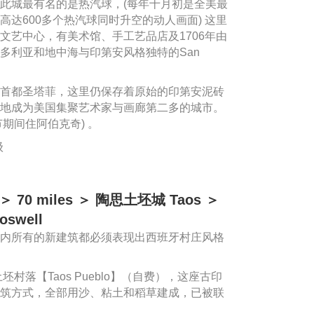
此城最有名的是热汽球，(每年十月初是全美最
达600多个热汽球同时升空的动人画面) 这里
za成为文艺中心，有美术馆、手工艺品店及1706年由
多利亚和地中海与印第安风格独特的San
首都圣塔菲，这里仍保存着原始的印第安泥砖
地成为美国集聚艺术家与画廊第二多的城市。
期间住阿伯克奇) 。
级
 ＞ 70 miles ＞ 陶思土坯城 Taos ＞
oswell
内所有的新建筑都必须表现出西班牙村庄风格
坯村落【Taos Pueblo】（自费），这座古印
筑方式，全部用沙、粘土和稻草建成，已被联