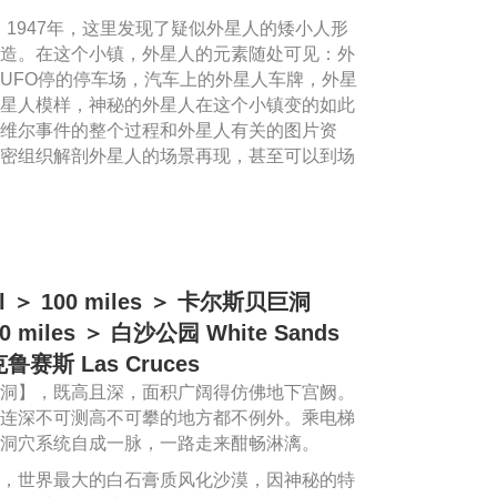
 1947年，这里发现了疑似外星人的矮小人形
造。在这个小镇，外星人的元素随处可见：外
UFO停的停车场，汽车上的外星人车牌，外星
星人模样，神秘的外星人在这个小镇变的如此
维尔事件的整个过程和外星人有关的图片资
密组织解剖外星人的场景再现，甚至可以到场
l ＞ 100 miles ＞ 卡尔斯贝巨洞
210 miles ＞ 白沙公园 White Sands
克鲁赛斯 Las Cruces
洞】，既高且深，面积广阔得仿佛地下宫阙。
连深不可测高不可攀的地方都不例外。乘电梯
洞穴系统自成一脉，一路走来酣畅淋漓。
，世界最大的白石膏质风化沙漠，因神秘的特