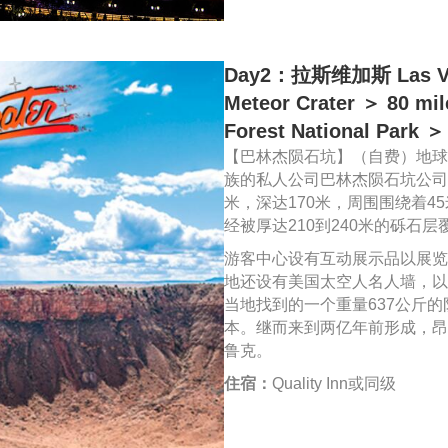
Day2：拉斯维加斯 Las V
Meteor Crater ＞ 80 
Forest National Park
【巴林杰陨石坑】（自费）地球
族的私人公司巴林杰陨石坑公司财
米，深达170米，周围围绕着
经被厚达210到240米的砾石层
游客中心设有互动展示品以展览
地还设有美国太空人名人墙，以
当地找到的一个重量637公斤
本。继而来到两亿年前形成，昂
鲁克。
住宿：
Quality Inn或同级