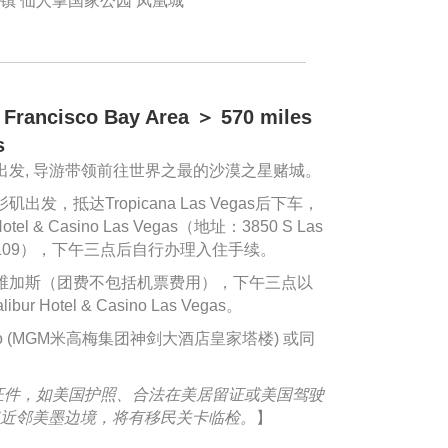
镇 仙人掌国家公园 凤凰城
cisco Bay Area ＞ 570 miles
s
出发, 导游带领前往世界之最的沙漠之星赌城。
，抵达Tropicana Las Vegas后下车，
l & Casino Las Vegas（地址：3850 S Las
, NV 89109），下午三点后自行办理入住手续。
维加斯（团费不包括机票费用），下午三点以
Hotel & Casino Las Vegas。
 Casino (MGM米高梅集团神剑大酒店皇家塔楼) 或同
证件，如美国护照、合法在美居留证或美国驾驶
近邻美墨边境，将有移民关卡临检。
】