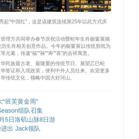
亮起“中国红”，这是该建筑连续第25年以此方式庆
厦管理方共同举办春节庆祝活动暨蛇年生肖橱窗展揭
农历生肖相关创意作品。今年的橱窗展以传统剪纸为
素，传递“福”“禄”“寿”“喜”的吉祥寓意。
中华民族最古老、最隆重的传统节日。展望乙巳蛇
赴华签证和入境政策，便利中外人员往来。欢迎更多
中华传统文化，领略中国大好河山。
大“班芙黄金周”
 Season组队召集
10月5日洛矶山脉8日游
进出 Jack领队