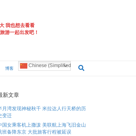
大 我也想去看看
旅游一起出发吧！
Chinese (Simplified)
博客
最新文章
半月湾发现神秘秋千 米拉达人行天桥的历
史变迁
中国女乘客机上撒泼 美联航上海飞旧金山
航班备降东京 大批旅客行程被延误