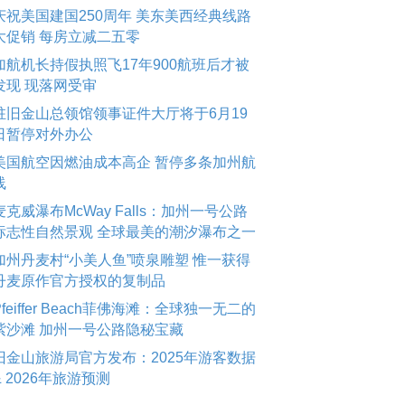
庆祝美国建国250周年 美东美西经典线路
大促销 每房立减二五零
加航机长持假执照飞17年900航班后才被
发现 现落网受审
驻旧金山总领馆领事证件大厅将于6月19
日暂停对外办公
美国航空因燃油成本高企 暂停多条加州航
线
麦克威瀑布McWay Falls：加州一号公路
标志性自然景观 全球最美的潮汐瀑布之一
加州丹麦村“小美人鱼”喷泉雕塑 惟一获得
丹麦原作官方授权的复制品
Pfeiffer Beach菲佛海滩：全球独一无二的
紫沙滩 加州一号公路隐秘宝藏
旧金山旅游局官方发布：2025年游客数据
& 2026年旅游预测