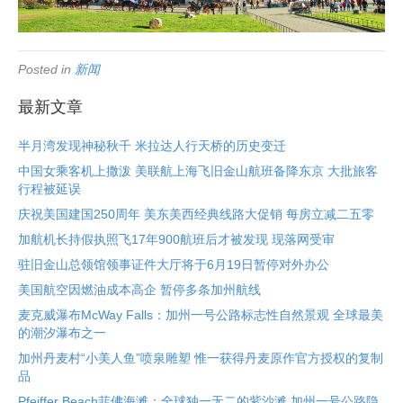
Posted in
新闻
最新文章
半月湾发现神秘秋千 米拉达人行天桥的历史变迁
中国女乘客机上撒泼 美联航上海飞旧金山航班备降东京 大批旅客
行程被延误
庆祝美国建国250周年 美东美西经典线路大促销 每房立减二五零
加航机长持假执照飞17年900航班后才被发现 现落网受审
驻旧金山总领馆领事证件大厅将于6月19日暂停对外办公
美国航空因燃油成本高企 暂停多条加州航线
麦克威瀑布McWay Falls：加州一号公路标志性自然景观 全球最美
的潮汐瀑布之一
加州丹麦村“小美人鱼”喷泉雕塑 惟一获得丹麦原作官方授权的复制
品
Pfeiffer Beach菲佛海滩：全球独一无二的紫沙滩 加州一号公路隐