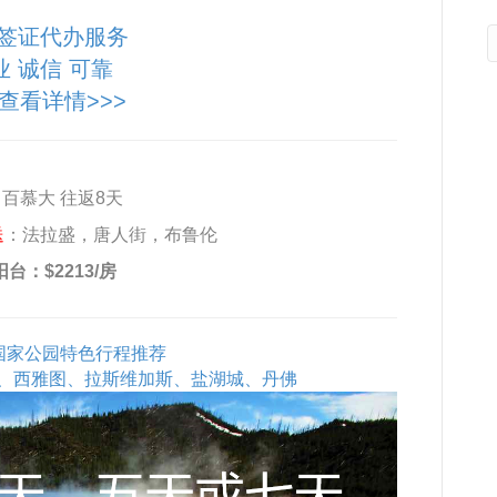
签证代办服务
业 诚信 可靠
查看详情>>>
 百慕大 往返8天
送
：法拉盛，唐人街，布鲁伦
阳台：$2213/房
石国家公园特色行程推荐
、西雅图、拉斯维加斯、盐湖城、丹佛