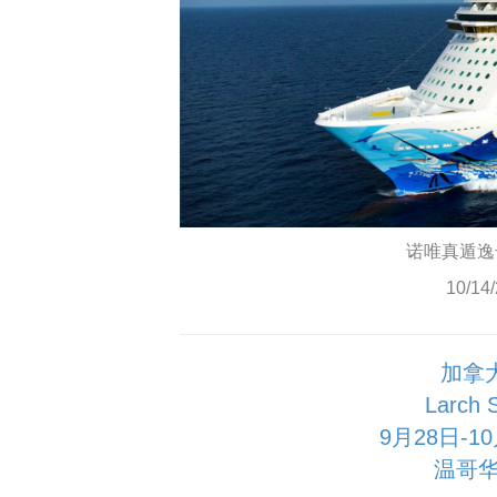
诺唯真遁逸号 
10/14
加拿
Larch
9月28日-
温哥华