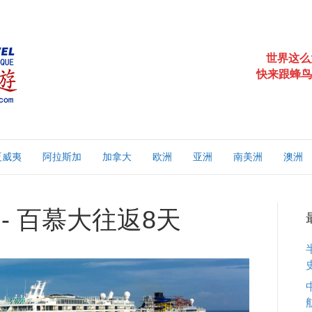
世界这么
快来跟蜂鸟
夏威夷
阿拉斯加
加拿大
欧洲
亚洲
南美洲
澳洲
- 百慕大往返8天