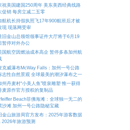
庆祝美国建国250周年 美东美西经典线路
大促销 每房立减二五零
加航机长持假执照飞17年900航班后才被
发现 现落网受审
驻旧金山总领馆领事证件大厅将于6月19
日暂停对外办公
美国航空因燃油成本高企 暂停多条加州航
线
麦克威瀑布McWay Falls：加州一号公路
标志性自然景观 全球最美的潮汐瀑布之一
加州丹麦村“小美人鱼”喷泉雕塑 惟一获得
丹麦原作官方授权的复制品
Pfeiffer Beach菲佛海滩：全球独一无二的
紫沙滩 加州一号公路隐秘宝藏
旧金山旅游局官方发布：2025年游客数据
& 2026年旅游预测