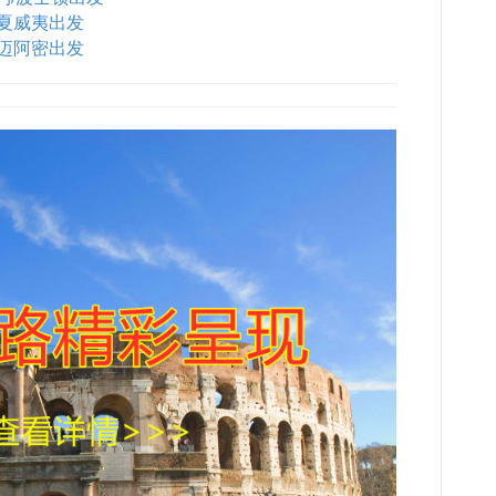
夏威夷出发
迈阿密出发