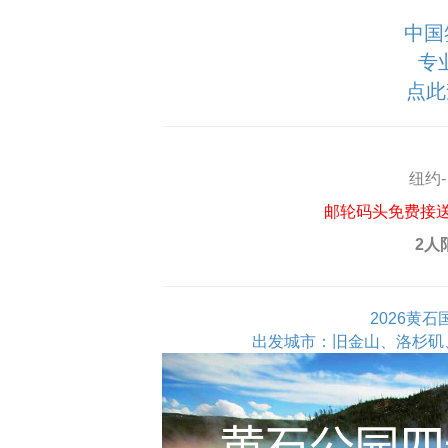
中国
专
点此
纽约-
邮轮码头免费接
2人
2026黄
出发城市：旧金山、洛杉矶