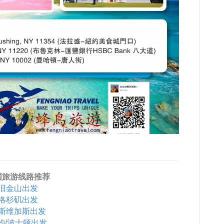
国旅游线路推荐
旧金山出发
洛杉矶出发
斯维加斯出发
约/波士顿出发