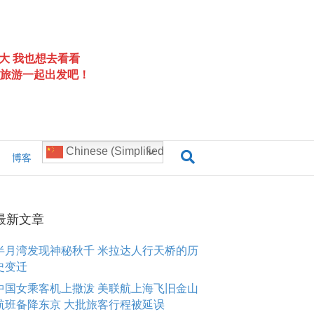
大 我也想去看看
旅游一起出发吧！
Chinese (Simplified)
博客
最新文章
半月湾发现神秘秋千 米拉达人行天桥的历
史变迁
中国女乘客机上撒泼 美联航上海飞旧金山
航班备降东京 大批旅客行程被延误