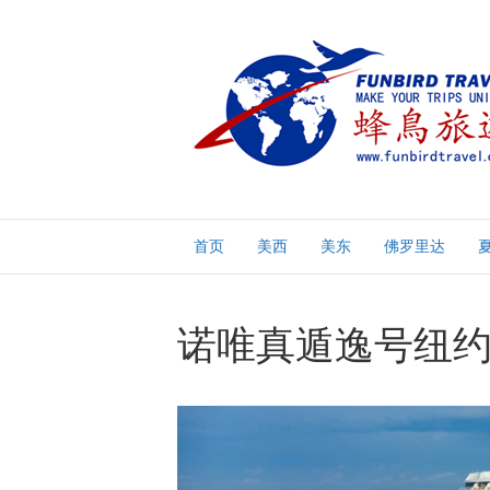
首页
美西
美东
佛罗里达
诺唯真遁逸号纽约