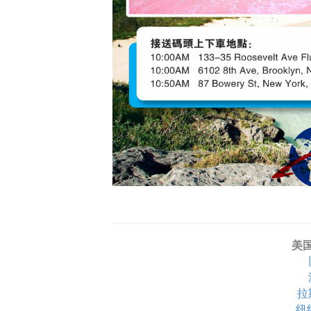
美
拉
纽