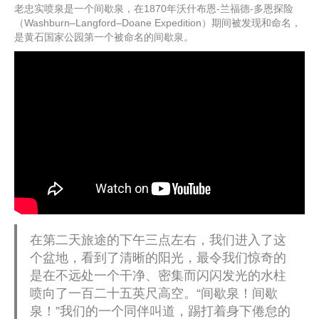
老忠实喷泉是一个间歇泉，在1870年沃什布恩-兰福德-多恩探险
（Washburn–Langford–Doane Expedition）期间被发现和命名，
是黄石国家公园第一个被命名的间歇泉。
在第二天旅途的下午三点左右，我们进入了这
个盆地，看到了清晰的阳光，最令我们惊奇的
是在不远处一个干净、密集而闪闪发光的水柱
喷向了一百二十五英尺高空。“间歇泉！间歇
泉！”我们的一个同伴叫道，踢打着身下倦怠的