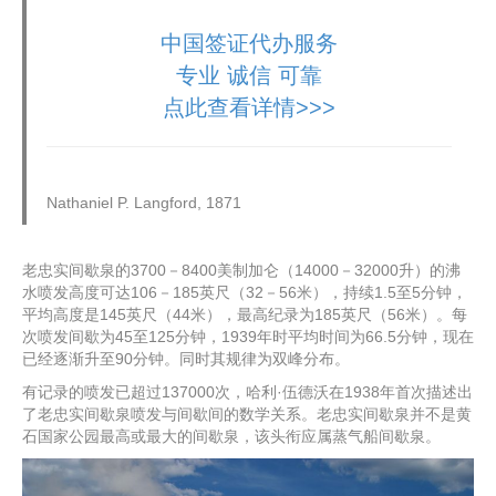
中国签证代办服务
专业 诚信 可靠
点此查看详情>>>
Nathaniel P. Langford, 1871
老忠实间歇泉的3700－8400美制加仑（14000－32000升）的沸
水喷发高度可达106－185英尺（32－56米），持续1.5至5分钟，
平均高度是145英尺（44米），最高纪录为185英尺（56米）。每
次喷发间歇为45至125分钟，1939年时平均时间为66.5分钟，现在
已经逐渐升至90分钟。同时其规律为双峰分布。
有记录的喷发已超过137000次，哈利·伍德沃在1938年首次描述出
了老忠实间歇泉喷发与间歇间的数学关系。老忠实间歇泉并不是黄
石国家公园最高或最大的间歇泉，该头衔应属蒸气船间歇泉。