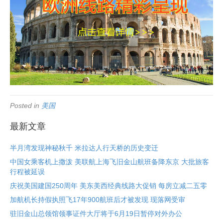
Posted in
美国
最新文章
半月湾发现神秘秋千 米拉达人行天桥的历史变迁
中国女乘客机上撒泼 美联航上海飞旧金山航班备降东京 大批旅客
行程被延误
庆祝美国建国250周年 美东美西经典线路大促销 每房立减二五零
加航机长持假执照飞17年900航班后才被发现 现落网受审
驻旧金山总领馆领事证件大厅将于6月19日暂停对外办公