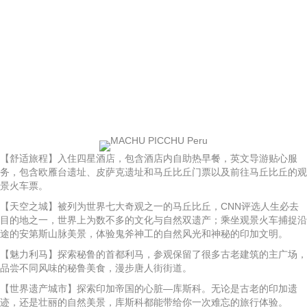
【舒适旅程】入住四星酒店，包含酒店内自助热早餐，英文导游贴心服
务，包含欧雁台遗址、皮萨克遗址和马丘比丘门票以及前往马丘比丘的观
景火车票。
【天空之城】被列为世界七大奇观之一的马丘比丘，CNN评选人生必去
目的地之一，世界上为数不多的文化与自然双遗产；乘坐观景火车捕捉沿
途的安第斯山脉美景，体验鬼斧神工的自然风光和神秘的印加文明。
【魅力利马】探索秘鲁的首都利马，参观保留了很多古老建筑的主广场，
品尝不同风味的秘鲁美食，漫步唐人街街道。
【世界遗产城市】探索印加帝国的心脏—库斯科。无论是古老的印加遗
迹，还是壮丽的自然美景，库斯科都能带给你一次难忘的旅行体验。