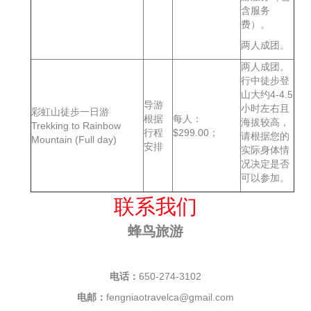
含服务
费）。
两人成团。
两人成团。
行中徒步登
山大约4-4.5
导游
小时左右且
彩虹山徒步一日游
根据
每人：
海拔较高，
Trekking to Rainbow
行程
$299.00；
请根据您的
Mountain (Full day)
安排
实际身体情
况决定是否
可以参加。
联系我们
蜂鸟旅游
电话：
650-274-3102
电邮：
fengniaotravelca@gmail.com