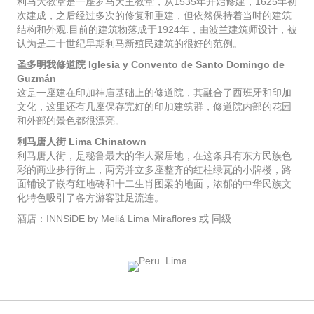
利马大教堂是一座罗马天主教堂，从1535年开始修建，1625年初
次建成，之后经过多次的修复和重建，但依然保持着当时的建筑
结构和外观.目前的建筑物落成于1924年，由波兰建筑师设计，被
认为是二十世纪早期利马新殖民建筑的很好的范例。
圣多明我修道院 Iglesia y Convento de Santo Domingo de
Guzmán
这是一座建在印加神庙基础上的修道院，其融合了西班牙和印加
文化，这里还有几座保存完好的印加建筑群，修道院内部的花园
和外部的景色都很漂亮。
利马唐人街 Lima Chinatown
利马唐人街，是秘鲁最大的华人聚居地，在这条具有东方民族色
彩的商业步行街上，两旁并立多座整齐的红柱绿瓦的小牌楼，路
面铺设了嵌有红地砖和十二生肖图案的地面，浓郁的中华民族文
化特色吸引了各方游客驻足流连。
酒店：INNSiDE by Meliá Lima Miraflores 或 同级