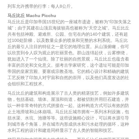
列车允许携带的行李：每人8公斤。
马丘比丘 Machu Picchu
马丘比丘是印加帝国15世纪的一座城市遗迹，被称为“印加失落之
城”；由于其建在山顶且海拔较高也被称为“天空之城”。马丘比丘
共有包括神殿、避难所、公园、住宅在内的140个建筑，还有超
过100处阶梯，以及数量众多的喷泉和完整的水利系统。马丘比
丘的最引人注目的特征之一是它的地理位置。从山顶俯瞰，你可
以欣赏到令人叹为观止的壮丽景色。群山连绵起伏，云雾缭绕，
犹如进入了一个仙境。除了壮丽的自然景观，马丘比丘也蕴含着
丰富的历史和文化意义。据考古学家研究，这个遗址可能是印加
帝国的皇家宫殿、要塞或宗教圣地。它的精心设计和精确的建筑
工艺反映了印加人对宇宙和自然的崇拜，以及他们高度发达的社
会组织和工程技术。
马丘比丘的建筑和构造展示了古人类的精湛技艺，例如许多建筑
物，包括基础、墙体、屋顶和街道，都被切割并用巨石建造，并
以一种非常奇特的方式拼接在一起。这种构造方式可以有效的防
止土地滑坡和山体崩塌。马丘比丘城市拥有一系列水利设施，包
括水渠、水坑、池塘等等。这些设施精心设计，可以将水源引导
到城市各个角落，并在城市内形成供水和污水处理的循环，这种
水利工程的设计和建造同样显示了古人类的智能和技艺。