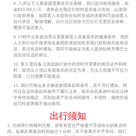
8. 八岁以下儿童参团需乘坐安全座椅，我们提供租借服务，租
金$10.00/人/天，请务必在预定行程时提前备注告知，以便我
们提前准备，如因客人未提前告知所造成的违规和罚金由客人
自行承担，敬请理解。出行当日安排大巴出行无需安全座椅，
费用可退还客人。
9. 行程中众多旅游景点需要参团人具备基本的健康条件。残疾
人士和行动不便者报名参团前请提前联系我们获取相关政策信
息。若没有及时通知，我司不能保证为客人提供轮椅升降巴士
或安排合适的座位。
10. 客人需自备入境或旅行途中跨境时所需要的相关证件和材
料，能否出入境以各国海关的决定为准，无法入境属不可抗力
因素，已付团费不能退还。
11. 我们可能会多次修改参团条款和条件，且不另行通知。我
司仅在这些条款和条件下履行义务，除非在此条例中或在法律
中有特别规定，否则如果产生任何间接性，补偿性，偶然性或
惩罚性损害都不做出赔偿。
出行须知
1. 为保障行程顺利完整，游客有责任严格遵守导游给出的集合时
间。如果距离集合时间超过十分钟，车子将离开不予等待。我们