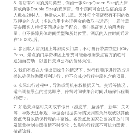
3. 酒店有不同的房间类型，例如一张King/Queen Size的大床
房或两张Double Size的双床房。每个房间可合法住宿的最多
人数在2到4人，包括成人和儿童。另外每个酒店都有不同的收
取押金的方式（多以信用卡办理押金的收取与退还），届时需
要参团客人根据不同规定给予配合。我们保证客人的用房数
量，但不保障具体房间类型和所处位置。酒店的入住时间通常
在15:00以后。
4. 参团客人需跟团上导游购买门票，不可自行带票或使用City
Pass。景点的门票费和团上餐费可能会根据景点官方的临时
通知而变动，以当日景点公布的价格为准。
5. 我们有权在方便出团操作的情况下，对行程顺序进行适当调
整以确保旅游团顺利进行，但不会减少行程中应包含的项目。
6. 实际出行过程中，导游或司机有权根据天气、交通等情况，
适当调整景点的游览顺序、停留时间或集合时间以确保行程顺
利进行。
7. 如遇景点临时关闭或节假日（感恩节、圣诞节、新年）关闭
等，导致无法参观，导游会根据实际情况调整为外观或以其他
景点代替以确保行程的丰富性。各景点及国家公园的开放时间
及流量控制会因疫情不时变化，如影响行程属不可抗力因素，
敬请谅解。