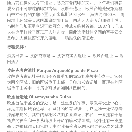
随后前往皮萨克考古遗址，感受古老的印加文明。下午我们将参
观圣谷不可错过的印加古镇—欧雁台遗址。欧雁台地处安第斯群
山中神圣谷的要塞位置，距离库斯科73公里，海拔约2800米，周
围群山环绕是天然的军事防御工事。西班牙人进入印加领土后，
当时的印加王曼科退守欧雁台，并成立临时首都。1537年，印加
人在这里打败了西班牙人的进攻，因此这座雄伟坚固的军事堡垒
是印加人反抗西班牙入侵唯一一场胜仗的见证者。
行程安排：
酒店出发 → 皮萨克市场 → 皮萨克考古遗址 → 欧雁台遗址 → 返
回酒店
皮萨克考古遗址 Parque Arqueológico de Pisac
皮萨克考古遗址是印加圣谷最重要的城堡和宗教中心之一。它分
为两个区域，旧的区域位于上部，是印加考古遗址，而现在的区
域位于山谷中，其历史可以追溯到殖民时代。
欧雁台遗址 Ollantaytambo Ruins
欧雁台位于圣谷的深处，是一处重要的军事、宗教与农业中心，
亦是库斯科城的边界。在圣谷的所有城镇中，它是唯一还保存着
原始布局的。其中的祭祀区域由多座祭坛、梯台、一座拥有十扇
窗户的神庙和一条从山坡上开凿的输水渠组成。此外还有一座堡
垒，亦被称作太阳宫殿，由27座每座高达四米的红色花岗岩建成