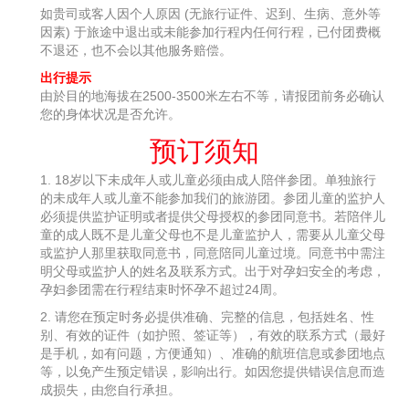
如贵司或客人因个人原因 (无旅行证件、迟到、生病、意外等
因素) 于旅途中退出或未能参加行程内任何行程，已付团费概
不退还，也不会以其他服务赔偿。
出行提示
由於目的地海拔在2500-3500米左右不等，请报团前务必确认
您的身体状况是否允许。
预订须知
1. 18岁以下未成年人或儿童必须由成人陪伴参团。单独旅行
的未成年人或儿童不能参加我们的旅游团。参团儿童的监护人
必须提供监护证明或者提供父母授权的参团同意书。若陪伴儿
童的成人既不是儿童父母也不是儿童监护人，需要从儿童父母
或监护人那里获取同意书，同意陪同儿童过境。同意书中需注
明父母或监护人的姓名及联系方式。出于对孕妇安全的考虑，
孕妇参团需在行程结束时怀孕不超过24周。
2. 请您在预定时务必提供准确、完整的信息，包括姓名、性
别、有效的证件（如护照、签证等），有效的联系方式（最好
是手机，如有问题，方便通知）、准确的航班信息或参团地点
等，以免产生预定错误，影响出行。如因您提供错误信息而造
成损失，由您自行承担。