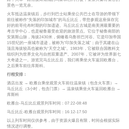
景色一览无余。
火车抵达温泉镇后，步行到巴士站乘坐公共巴士在导游的带领下
前往被称作“失落的印加城市”的马丘比丘，带您参观这座保存完
好的前哥伦布时期的印加遗迹。马丘比丘古城是南美洲最重要的
考古学中心，也是秘鲁最受欢迎的旅游景点。它位于秘鲁南部的
安第斯山脉，海拔2430米，俯瞰着乌鲁班巴河谷。它是印加帝国
15世纪的一座城市遗迹，被称为“印加失落之城”；由于其建在山
顶且海拔较高也被称为“天空之城”。1983年，它被联合国教科文
组织列为世界文化与自然双重遗产。2007年，它被评为世界新七
大奇迹之一。游览完马丘比丘后，我们将乘坐火车返回欧雁台，
之后乘车前往库斯科。
行程安排：
酒店出发 → 欧雁台乘坐观景火车前往温泉镇（包含火车票）→
马丘比丘（3小时，包含门票）→ 温泉镇乘坐火车返回欧雁台 →
库斯科
欧雁台-马丘比丘观景列车时间：07:22-08:48
马丘比丘-欧雁台观景列车时间：16:12-17:50
以上列车时间仅供参考，由于资源火爆且有限，时间会根据实际
情况进行调整。