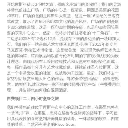
开始库斯科徒步3小时之旅，领略这座城市的奥秘吧！我们的导游
将带您前往主广场，广场的中心是一座喷泉，周围是美丽的花园
和草坪。广场的北侧是库斯科大教堂，这是一座16世纪的巴洛克
式教堂，展示了西班牙和印加文化的混合风格。广场的西侧是康
卡加尔德修道院，这是一座印加时期的寺庙，也是印加帝国较重
要的宗教中心之一。然后，您将步行前往著名的“十二角石”， 十
二边形印加石有12边和12角，是现存下来的多边角的一块印加大
石。我们的下一站是由艺术大师马克西莫·劳拉于2013年创立的
马克西莫·劳拉艺术博物馆。这是秘鲁第一家以现代纺织艺术为主
题的博物馆，馆内展品均以前哥伦布时期的宇宙观和认识论为设
计理念、由现代织布工采用传统技艺和天然材料编织染色而成，
每一幅作品都十分具有艺术收藏价值。继续前往圣布拉斯区，这
是一个非常受欢迎的社区，也被称为工匠区。最后，我们将去一
家纺织店欣赏当地人出色的作品。导游会带您回酒店，如果您愿
意，他/她可以建议您去一家不错的传统餐厅吃午饭（午餐费用自
理），并告诉您如何独自返回酒店。
自费项目二：四小时烹饪之旅
我们将带您前往位于库斯科市中心的烹饪工作室，在那里您将有
一堂“动手”课，在那里，您将在秘鲁专业厨师的指导下，学习使
用具代表性的食材烹制营养健康的菜肴。一杯清爽的饮料，四道
菜的菜单，当然还有著名的Pisco Sour。