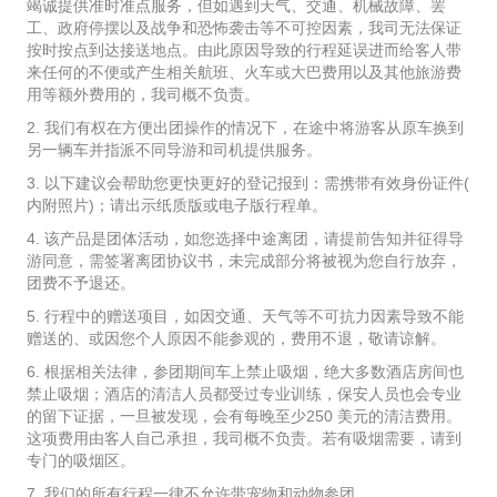
竭诚提供准时准点服务，但如遇到天气、交通、机械故障、罢
工、政府停摆以及战争和恐怖袭击等不可控因素，我司无法保证
按时按点到达接送地点。由此原因导致的行程延误进而给客人带
来任何的不便或产生相关航班、火车或大巴费用以及其他旅游费
用等额外费用的，我司概不负责。
2. 我们有权在方便出团操作的情况下，在途中将游客从原车换到
另一辆车并指派不同导游和司机提供服务。
3. 以下建议会帮助您更快更好的登记报到：需携带有效身份证件(
内附照片)；请出示纸质版或电子版行程单。
4. 该产品是团体活动，如您选择中途离团，请提前告知并征得导
游同意，需签署离团协议书，未完成部分将被视为您自行放弃，
团费不予退还。
5. 行程中的赠送项目，如因交通、天气等不可抗力因素导致不能
赠送的、或因您个人原因不能参观的，费用不退，敬请谅解。
6. 根据相关法律，参团期间车上禁止吸烟，绝大多数酒店房间也
禁止吸烟；酒店的清洁人员都受过专业训练，保安人员也会专业
的留下证据，一旦被发现，会有每晚至少250 美元的清洁费用。
这项费用由客人自己承担，我司概不负责。若有吸烟需要，请到
专门的吸烟区。
7. 我们的所有行程一律不允许带宠物和动物参团。