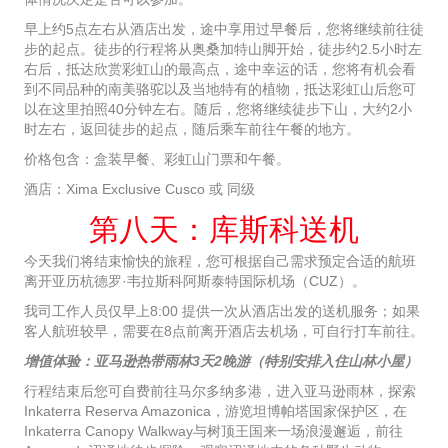
早上约5点左右从酒店出发，途中享用过早餐后，您将继续前往徒
步的起点。徒步的行程将从奥桑加特山脚开始，徒步约2.5小时左
右后，抵达欣赏彩虹山的最高点，途中幸运的话，您将有机会看
到不同品种的南美骆驼以及当地特有的植物，抵达彩虹山后您可
以在这里拍照40分钟左右。随后，您将继续徒步下山，大约2小
时左右，返回徒步的起点，随后乘车前往午餐的地方。
价格包含：盒装早餐、彩虹山门票和午餐。
酒店：Xima Exclusive Cusco 或 同级
第八天：库斯科送机
今天我们将结束愉快的旅程，您可根据自己需求预定合适的航班
离开亚历杭德罗·韦拉斯科阿斯泰特国际机场（CUZ）。
我司工作人员仅早上8:00 提供一次从酒店出发的送机服务；如果
客人航班较早，需要在8点前离开酒店去机场，可自行打车前往。
增值体验：亚马逊热带雨林3天2晚游（特别安排入住山林小屋）
行程结束后您可自费前往马尔多纳多港，进入亚马逊雨林，探索
Inkaterra Reserva Amazonica，游览坦博帕塔国家保护区，在
Inkaterra Canopy Walkway与树顶王国来一场浪漫邂逅，前往