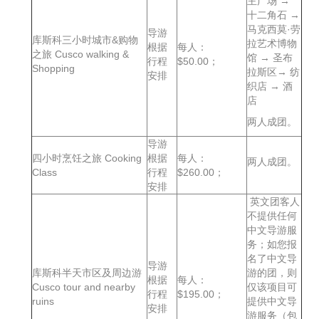
主广场 →
十二角石 →
马克西莫·劳
导游
库斯科三小时城市&购物
拉艺术博物
根据
每人：
之旅 Cusco walking &
馆 → 圣布
行程
$50.00；
Shopping
拉斯区→ 纺
安排
织店 → 酒
店
两人成团。
导游
四小时烹饪之旅 Cooking
根据
每人：
两人成团。
Class
行程
$260.00；
安排
英文团客人
不提供任何
中文导游服
务；如您报
名了中文导
导游
库斯科半天市区及周边游
游的团，则
根据
每人：
Cusco tour and nearby
仅该项目可
行程
$195.00；
ruins
提供中文导
安排
游服务（包