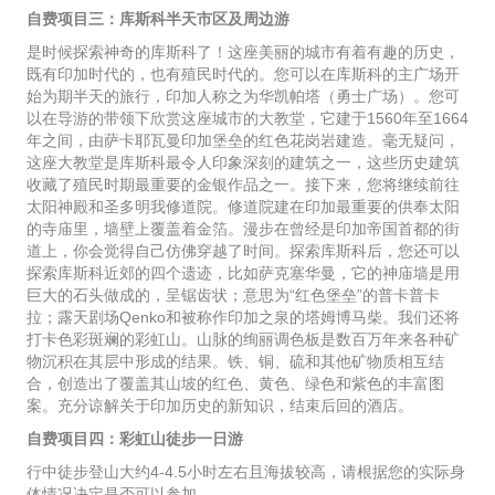
自费项目三：库斯科半天市区及周边游
是时候探索神奇的库斯科了！这座美丽的城市有着有趣的历史，
既有印加时代的，也有殖民时代的。您可以在库斯科的主广场开
始为期半天的旅行，印加人称之为华凯帕塔（勇士广场）。您可
以在导游的带领下欣赏这座城市的大教堂，它建于1560年至1664
年之间，由萨卡耶瓦曼印加堡垒的红色花岗岩建造。毫无疑问，
这座大教堂是库斯科最令人印象深刻的建筑之一，这些历史建筑
收藏了殖民时期最重要的金银作品之一。接下来，您将继续前往
太阳神殿和圣多明我修道院。修道院建在印加最重要的供奉太阳
的寺庙里，墙壁上覆盖着金箔。漫步在曾经是印加帝国首都的街
道上，你会觉得自己仿佛穿越了时间。探索库斯科后，您还可以
探索库斯科近郊的四个遗迹，比如萨克塞华曼，它的神庙墙是用
巨大的石头做成的，呈锯齿状；意思为“红色堡垒”的普卡普卡
拉；露天剧场Qenko和被称作印加之泉的塔姆博马柴。我们还将
打卡色彩斑斓的彩虹山。山脉的绚丽调色板是数百万年来各种矿
物沉积在其层中形成的结果。铁、铜、硫和其他矿物质相互结
合，创造出了覆盖其山坡的红色、黄色、绿色和紫色的丰富图
案。充分谅解关于印加历史的新知识，结束后回的酒店。
自费项目四：彩虹山徒步一日游
行中徒步登山大约4-4.5小时左右且海拔较高，请根据您的实际身
体情况决定是否可以参加。