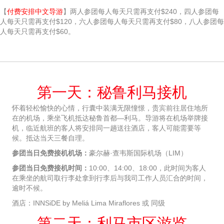
【
付费安排中文导游
】两人参团每人每天只需再支付$240，四人参团每
人每天只需再支付$120，六人参团每人每天只需再支付$80，八人参团每
人每天只需再支付$60。
第一天：秘鲁利马接机
怀着轻松愉快的心情，行囊中装满无限憧憬，贵宾前往居住地所
在的机场，乘坐飞机抵达秘鲁首都—利马。导游将在机场举牌接
机，临近航班的客人将安排同一趟送往酒店，客人可能需要等
候。抵达当天三餐自理。
参团当日免费接机机场：
豪尔赫·查韦斯国际机场（LIM）
参团当日免费接机时间：
10:00、14:00、18:00，此时间为客人
在乘坐的航司取行李处拿到行李后与我司工作人员汇合的时间，
逾时不候。
酒店：INNSiDE by Meliá Lima Miraflores 或 同级
第二天：利马市区游览