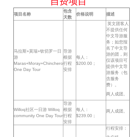
自费项目
包含
项目名称
价格说明
描述
天数
英文团客人
不提供任何
中文导游服
务；如您报
名了中文导
马拉斯+莫瑞+钦切罗一日
导游
游的团，则
游
根据
每人：
仅该项目可
Maras+Moray+Chinchero
行程
$200.00；
提供中文导
One Day Tour
安排
游服务（包
含服务
费）。
两人成团。
导游
Willoq社区一日游 Willoq
根据
每人：
两人成团。
community One Day Tour
行程
$239.00；
安排
行程安排：