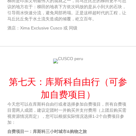
梯田是印加文明最伟大的成就之一，而马丘比丘的梯田更不可思
议的地方在于：梯田的地表下方依次码放的是从小到大的石块，
引导雨水快速分流，避免局部坍塌。正是这样超时代的工程，让
马丘比丘免于水土流失造成的倾覆，屹立百年。
酒店：Xima Exclusive Cusco 或 同级
第七天：库斯科自由行（可参
加自费项目）
今天您可以在库斯科自由行或者选择参加自费项目，所有自费项
目需两人成团，建议定团时一并购买并支付费用（上团后购买需
视资源情况而定），您可以根据实际情况选择1-2个自费项目参
加：
自费项目一：库斯科三小时城市&购物之旅