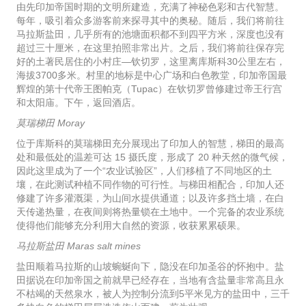
由先印加帝国时期的文明所建造，充满了神秘色彩和古代智慧。
每年，吸引着众多游客前来探寻其中的奥秘。随后，我们将前往
马拉斯盐田，几乎所有的池塘面积都不到四平方米，深度也没有
超过三十厘米，在这里拍照非常出片。之后，我们将前往保存完
好的土著民居住的小村庄—钦切罗，这里离库斯科30公里左右，
海拔3700多米。村里的地标是中心广场和白色教堂，印加帝国最
辉煌的第十代帝王图帕克（Tupac）在钦切罗曾修建过帝王行宫
和太阳庙。下午，返回酒店。
莫瑞梯田 Moray
位于库斯科的莫瑞梯田充分展现出了印加人的智慧，梯田的最高
处和最低处的温差可达 15 摄氏度，形成了 20 种天然的微气候，
因此这里成为了一个“农业试验区”，人们移植了不同地区的土
壤，在此测试种植不同作物的可行性。与梯田相配合，印加人还
修建了许多灌溉渠，为山间水提供通道；以及许多挡土墙，在白
天传递热量，在夜间则将热量锁在土地中。一个完备的农业系统
使得他们能够充分利用大自然的资源，收获累累硕果。
马拉斯盐田 Maras salt mines
盐田顺着马拉斯的山坡蜿蜒向下，隐没在印加圣谷的怀抱中。盐
田据说在印加帝国之前就早已经存在，当地有含盐量非常高且永
不枯竭的天然泉水，被人为控制分流到5平米见方的盐田中，三千