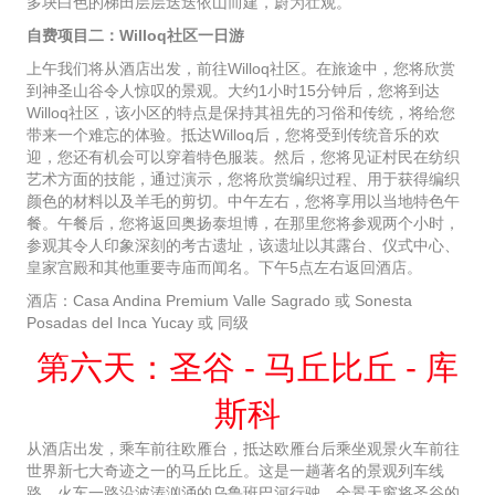
多块白色的梯田层层迭迭依山而建，蔚为壮观。
自费项目二：Willoq社区一日游
上午我们将从酒店出发，前往Willoq社区。在旅途中，您将欣赏
到神圣山谷令人惊叹的景观。大约1小时15分钟后，您将到达
Willoq社区，该小区的特点是保持其祖先的习俗和传统，将给您
带来一个难忘的体验。抵达Willoq后，您将受到传统音乐的欢
迎，您还有机会可以穿着特色服装。然后，您将见证村民在纺织
艺术方面的技能，通过演示，您将欣赏编织过程、用于获得编织
颜色的材料以及羊毛的剪切。中午左右，您将享用以当地特色午
餐。午餐后，您将返回奥扬泰坦博，在那里您将参观两个小时，
参观其令人印象深刻的考古遗址，该遗址以其露台、仪式中心、
皇家宫殿和其他重要寺庙而闻名。下午5点左右返回酒店。
酒店：Casa Andina Premium Valle Sagrado 或 Sonesta
Posadas del Inca Yucay 或 同级
第六天：圣谷 - 马丘比丘 - 库
斯科
从酒店出发，乘车前往欧雁台，抵达欧雁台后乘坐观景火车前往
世界新七大奇迹之一的马丘比丘。这是一趟著名的景观列车线
路，火车一路沿波涛汹涌的乌鲁班巴河行驶，全景天窗将圣谷的