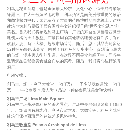
利马是秘鲁首都，也是全国最大经济、文化中心，位于沿海灌溉
绿洲上。在大部分殖民地时期，利马始终是南美洲最重要的政治
和商业权力中心，因此留存了大量的殖民地时期的建筑上，这些
建筑也为利马赢得了联合国教科文组织授予的“世界文化遗产”的
美名。首先我们将参观利马主广场，广场的东面是保留着西班牙
建筑风格的天主教堂。广场四周的其他著名建筑还有许多，例如
政府大厦、商业大楼、超级市场等等。随后，您可以品尝到多达
12种的秘鲁风味美食，同时了解利马的历史中心，参观该市最大
的市场，漫步唐人街的街道。在这段不同寻常的经历中，导游将
邀请您品尝秘鲁美食融合而成的菜肴。随后，我们将前往精酿啤
酒厂。
行程安排：
利马主广场 → 利马大教堂（含门票）→ 圣多明我修道院（含门
票）→ 中心市场 & 唐人街（品尝12种秘鲁风味美食和饮料）
利马主广场 Lima Main Square
利马主广场是秘鲁利马的著名景点。广场中央的铜喷泉建于1650
年。广场四周有总统府、利马市政大厦、大教堂等。利马老城的
建筑仍保持西班牙的建筑艺术风格特色。
利马主教座堂 Palacio Arzobispal de Lima