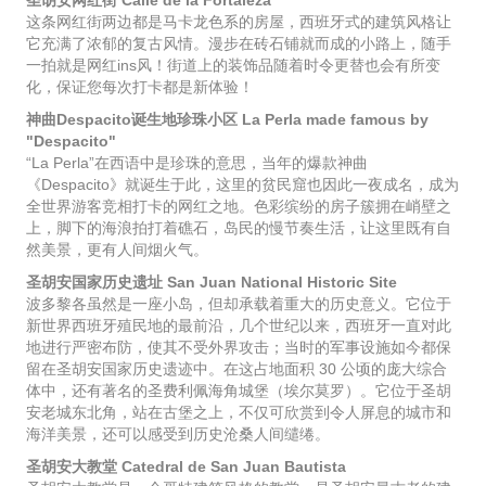
这条网红街两边都是马卡龙色系的房屋，西班牙式的建筑风格让
它充满了浓郁的复古风情。漫步在砖石铺就而成的小路上，随手
一拍就是网红ins风！街道上的装饰品随着时令更替也会有所变
化，保证您每次打卡都是新体验！
神曲Despacito诞生地珍珠小区 La Perla made famous by
"Despacito"
“La Perla”在西语中是珍珠的意思，当年的爆款神曲
《Despacito》就诞生于此，这里的贫民窟也因此一夜成名，成为
全世界游客竞相打卡的网红之地。色彩缤纷的房子簇拥在峭壁之
上，脚下的海浪拍打着礁石，岛民的慢节奏生活，让这里既有自
然美景，更有人间烟火气。
圣胡安国家历史遗址 San Juan National Historic Site
波多黎各虽然是一座小岛，但却承载着重大的历史意义。它位于
新世界西班牙殖民地的最前沿，几个世纪以来，西班牙一直对此
地进行严密布防，使其不受外界攻击；当时的军事设施如今都保
留在圣胡安国家历史遗迹中。在这占地面积 30 公顷的庞大综合
体中，还有著名的圣费利佩海角城堡（埃尔莫罗）。它位于圣胡
安老城东北角，站在古堡之上，不仅可欣赏到令人屏息的城市和
海洋美景，还可以感受到历史沧桑人间缱绻。
圣胡安大教堂 Catedral de San Juan Bautista