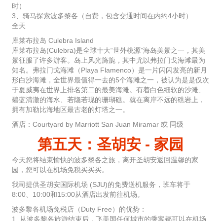
时）
3、骑马探索波多黎各（自费，包含交通时间在内约4小时）
全天
库莱布拉岛 Culebra Island
库莱布拉岛(Culebra)是全球十大“世外桃源”海岛美景之一，其美
景征服了许多游客。岛上风光旖旎，其中尤以弗拉门戈海滩最为
知名。弗拉门戈海滩（Playa Flamenco）是一片闪闪发亮的新月
形白沙海滩，全世界最值得一去的5个海滩之一，被认为是是仅次
于夏威夷在世界上排名第二的最美海滩。有着白色细软的沙滩、
碧蓝清澈的海水、若隐若现的珊瑚礁。就在离岸不远的礁岩上，
拥有加勒比海地区最古老的灯塔之一。
酒店：Courtyard by Marriott San Juan Miramar 或 同级
第五天：圣胡安 - 家园
今天您将结束愉快的波多黎各之旅，离开圣胡安返回温馨的家
园，您可以在机场免税买买买。
我司提供圣胡安国际机场 (SJU)的免费送机服务，班车将于
8:00、10:00和15:00从酒店出发前往机场。
波多黎各机场免税店（Duty Free）的优势：
1. 从波多黎各旅游结束后，飞美国任何城市的乘客都可以在机场