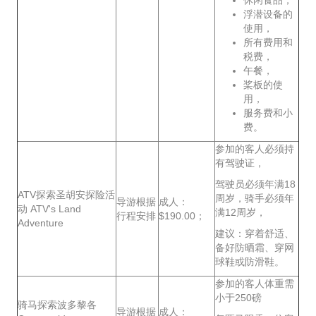
浮潜设备的
使用，
所有费用和
税费，
午餐，
桨板的使
用，
服务费和小
费。
参加的客人必须持
有驾驶证，
驾驶员必须年满18
ATV探索圣胡安探险活
周岁，骑手必须年
导游根据
成人：
动 ATV's Land
满12周岁，
行程安排
$190.00；
Adventure
建议：穿着舒适、
备好防晒霜、穿网
球鞋或防滑鞋。
参加的客人体重需
小于250磅
骑马探索波多黎各
导游根据
成人：