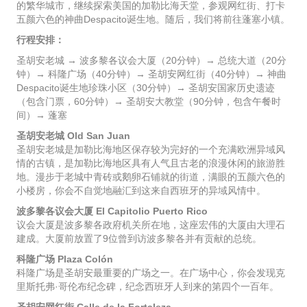
的繁华城市，继续探索美国的加勒比海天堂，参观网红街、打卡
五颜六色的神曲Despacito诞生地。随后，我们将前往蓬塞小镇。
行程安排：
圣胡安老城 → 波多黎各议会大厦（20分钟）→ 总统大道（20分
钟）→ 科隆广场（40分钟）→ 圣胡安网红街（40分钟）→ 神曲
Despacito诞生地珍珠小区（30分钟）→ 圣胡安国家历史遗迹
（包含门票，60分钟）→ 圣胡安大教堂（90分钟，包含午餐时
间）→ 蓬塞
圣胡安老城 Old San Juan
圣胡安老城是加勒比海地区保存较为完好的一个充满欧洲异域风
情的古镇，是加勒比海地区具有人气且古老的浪漫休闲的旅游胜
地。漫步于老城中青砖或鹅卵石铺就的街道，满眼的五颜六色的
小楼房，你会不自觉地融汇到这来自西班牙的异域风情中。
波多黎各议会大厦 El Capitolio Puerto Rico
议会大厦是波多黎各政府机关所在地，这座宏伟的大厦由大理石
建成。大厦前放置了9位曾到访波多黎各并有贡献的总统。
科隆广场 Plaza Colón
科隆广场是圣胡安最重要的广场之一。在广场中心，你会发现克
里斯托弗·哥伦布纪念碑，纪念西班牙人到来的第四个一百年。
圣胡安网红街 Calle de la Fortaleza