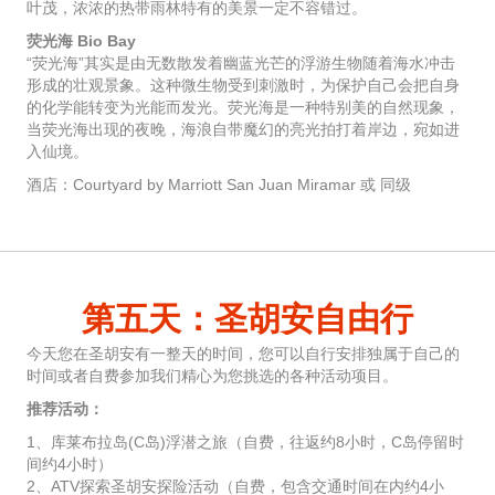
叶茂，浓浓的热带雨林特有的美景一定不容错过。
荧光海 Bio Bay
“荧光海”其实是由无数散发着幽蓝光芒的浮游生物随着海水冲击
形成的壮观景象。这种微生物受到刺激时，为保护自己会把自身
的化学能转变为光能而发光。荧光海是一种特别美的自然现象，
当荧光海出现的夜晚，海浪自带魔幻的亮光拍打着岸边，宛如进
入仙境。
酒店：Courtyard by Marriott San Juan Miramar 或 同级
第五天：圣胡安自由行
今天您在圣胡安有一整天的时间，您可以自行安排独属于自己的
时间或者自费参加我们精心为您挑选的各种活动项目。
推荐活动：
1、库莱布拉岛(C岛)浮潜之旅（自费，往返约8小时，C岛停留时
间约4小时）
2、ATV探索圣胡安探险活动（自费，包含交通时间在内约4小