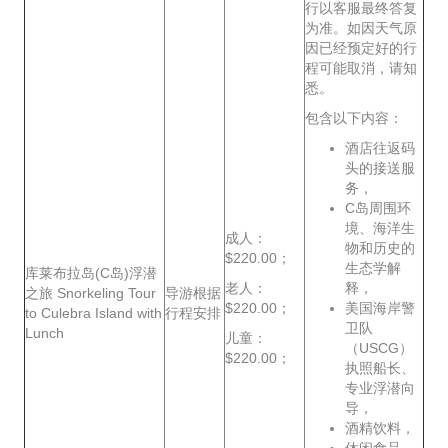
行以客服最终答复
为准。如因天气原
因已经预定好的行
程可能取消，请知
悉。
包含以下内容：
酒店往返码
头的接送服
务，
C岛周围环
境、海洋生
成人：
物和历史的
$220.00；
生态学解
库莱布拉岛(C岛)浮潜
老人：
释，
之旅 Snorkeling Tour
导游根据
$220.00；
美国海岸警
to Culebra Island with
行程安排
卫队
Lunch
儿童：
（USCG）
$220.00；
执照船长、
专业浮潜向
导，
酒精饮料，
休闲食品，