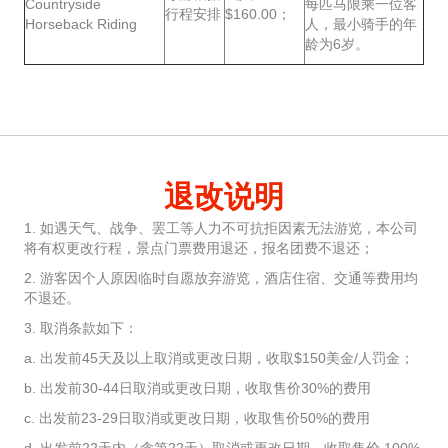
Countryside
每匹马限乘一位客
行程安排
$160.00；
Horseback Riding
人，最小骑手的年
龄为6岁。
退改说明
1. 如遇天气、战争、罢工等人力不可抗拒因素无法游览，本公司
将有权更改行程，景点门票费用退还，报名团费不退还；
2. 游客因个人原因临时自愿放弃游览，酒店住宿、交通等费用均
不退还。
3. 取消条款如下：
a. 出发前45天及以上取消或更改日期，收取$150美金/人罚金；
b. 出发前30-44日取消或更改日期，收取售价30%的费用
c. 出发前23-29日取消或更改日期，收取售价50%的费用
d. 出发前22天内（含第22天）取消或更改日期，收取售价 100%