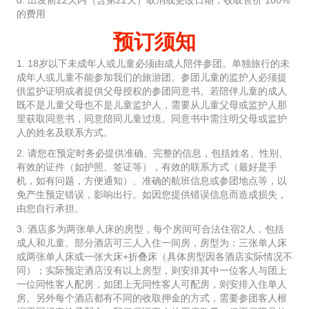
的费用
预订须知
1. 18岁以下未成年人或儿童必须由成人陪伴参团。单独旅行的未
成年人或儿童不能参加我们的旅游团。参团儿童的监护人必须提
供监护证明或者提供父母授权的参团同意书。若陪伴儿童的成人
既不是儿童父母也不是儿童监护人，需要从儿童父母或监护人那
里获取同意书，同意陪同儿童过境。同意书中需注明父母或监护
人的姓名及联系方式。
2. 请您在预定时务必提供准确、完整的信息，包括姓名、性别、
有效的证件（如护照、签证等），有效的联系方式（最好是手
机，如有问题，方便通知）、准确的航班信息或参团地点等，以
免产生预定错误，影响出行。如因您提供错误信息而造成损失，
由您自行承担。
3. 酒店多为两张单人床的房型，每个房间可合法住宿2人，包括
成人和儿童。部分酒店可三人入住一间房，房型为：三张单人床
或两张单人床或一张大床+折叠床（具体房型因各酒店实际情况不
同）；实际预定酒店没有以上房型，则安排其中一位客人与团上
一位同性客人配房，如团上无同性客人可配房，则安排入住单人
房。另外每个酒店都有不同的收取押金的方式，需要参团客人根