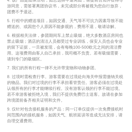
游同意，需签署离团协议书，未完成部分将被视为您自行放弃，
团费不予退还。
5. 行程中的赠送项目，如因交通、天气等不可抗力因素导致不能
赠送的、或因您个人原因不能参观的，费用不退，敬请谅解。
6. 根据相关法律，参团期间车上禁止吸烟，绝大多数酒店房间也
禁止吸烟；酒店的清洁人员都受过专业训练，保安人员也会专业
的留下证据，一旦被发现，会有每晚100-500欧元之间的清洁费
用。这项费用由客人自己承担，我司概不负责。若有吸烟需要，
请到专门的吸烟区。
7. 我们的所有行程一律不允许带宠物和动物参团。
8. 过境时需检查行李。游客需要在过境处向海关申报需缴纳关税
的物品。我们对过境的行李不承担看管责任。游客必须在过境处
认领所有的行李才能继续行程。没有游客认领的行李不能过境。
若不幸游客被拒绝入境，我们不提供免费巴士送客。故请在参加
跨境团前备齐相关证明和文件。
9. 仅针对包含接机服务的产品：同一订单仅提供一次免费接机时
间范围内的接机服务，如因天气、航班延误等造成无法安排，请
自理交通费用。