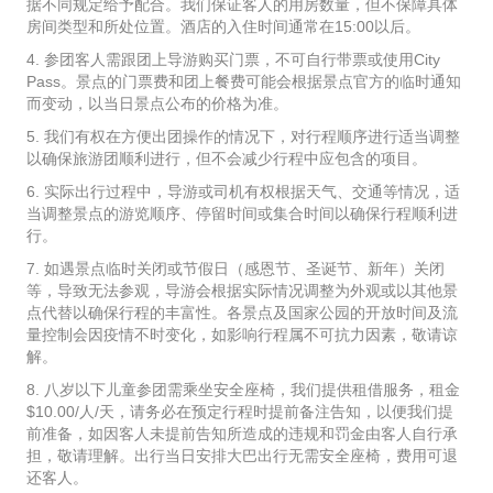
据不同规定给予配合。我们保证客人的用房数量，但不保障具体
房间类型和所处位置。酒店的入住时间通常在15:00以后。
4. 参团客人需跟团上导游购买门票，不可自行带票或使用City
Pass。景点的门票费和团上餐费可能会根据景点官方的临时通知
而变动，以当日景点公布的价格为准。
5. 我们有权在方便出团操作的情况下，对行程顺序进行适当调整
以确保旅游团顺利进行，但不会减少行程中应包含的项目。
6. 实际出行过程中，导游或司机有权根据天气、交通等情况，适
当调整景点的游览顺序、停留时间或集合时间以确保行程顺利进
行。
7. 如遇景点临时关闭或节假日（感恩节、圣诞节、新年）关闭
等，导致无法参观，导游会根据实际情况调整为外观或以其他景
点代替以确保行程的丰富性。各景点及国家公园的开放时间及流
量控制会因疫情不时变化，如影响行程属不可抗力因素，敬请谅
解。
8. 八岁以下儿童参团需乘坐安全座椅，我们提供租借服务，租金
$10.00/人/天，请务必在预定行程时提前备注告知，以便我们提
前准备，如因客人未提前告知所造成的违规和罚金由客人自行承
担，敬请理解。出行当日安排大巴出行无需安全座椅，费用可退
还客人。