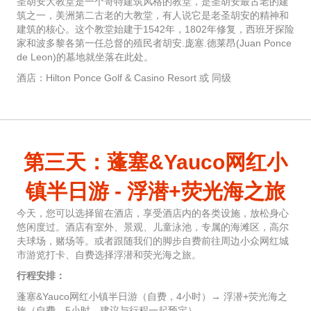
圣胡安大教堂是一个哥特建筑风格的教堂，是圣胡安最古老的建
筑之一，美洲第二古老的大教堂，有人说它是老圣胡安的精神和
建筑的核心。这个教堂始建于1542年，1802年修复，西班牙探险
家和波多黎各第一任总督的殖民者胡安.庞塞.德莱昂(Juan Ponce
de Leon)的墓地就坐落在此处。
酒店：Hilton Ponce Golf & Casino Resort 或 同级
第三天：蓬塞&Yauco网红小
镇半日游 - 浮潜+荧光海之旅
今天，您可以选择留在酒店，享受酒店内的各类设施，放松身心
悠闲度过。酒店有室外、景观、儿童泳池，专属的海滩区，高尔
夫球场，赌场等。或者跟随我们的脚步自费前往周边小众网红城
市游览打卡、自费选择浮潜和荧光海之旅。
行程安排：
蓬塞&Yauco网红小镇半日游（自费，4小时）→ 浮潜+荧光海之
旅（自费，5小时，建议与行程一起预定）