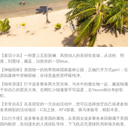
【童话小岛】一秒爱上五彩斑斓、风情动人的圣胡安老城，从淡粉、明
黄，到墨绿，藏蓝，治愈你的一切blue。
【神秘雨林】美国独一的热带雨林国家森林公园，正确打开方式get√：在
原始森林中穿梭探秘，在绿意盎然里呼吸纯净。
【独有浪漫】打卡波多黎各两大荧光海，与水中的微生物一起，邂逅独属
于你自己的星辰大海。在网红小镇蓬塞手写温柔，去Yauco画出奇妙彩
虹。
【非常自在】在圣胡安的一天自由活动中，您可以选择放空自己或者参加
各类精彩的活动项目：C岛之旅、ATV探索、骑马体验等，精彩丰富。
【出行方便】波多黎各是美国的属地，从美国去波多黎各来回都属于美国
国内航班，告别漫长的入境排队等待，下飞机后无需移民局和海关检查。