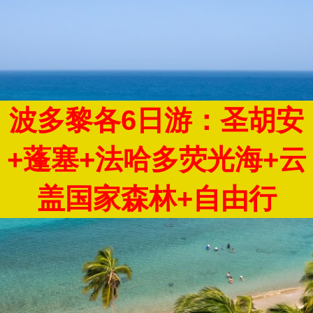
波多黎各6日游：圣胡安
+蓬塞+法哈多荧光海+云
盖国家森林+自由行