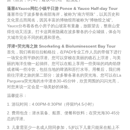
蓬塞&Yauco网红小镇半日游 Ponce & Yauco Half-day Tour
蓬塞市位于波多黎各南部海岸，被称为“南方明珠”，以其历史和
文化景点而闻名，因其丰富的博物馆而被称为“博物馆之城”。
Yauco分布着各色小房子的山坡富有童趣，放眼望去，整座山变
得生动又活泼。打卡这两座隐藏在波多黎各的小众城镇，体会与
大城市完全不同的机遇和景色。
浮潜+荧光海之旅 Snorkeling & Bioluminescent Bay Tour
首先，我们将前往拉帕格拉，在PADI专业工作人员的带领下进行
一场安全而平静的浮潜。您可以穿梭在美丽的礁石上浮潜，与美
丽的海洋生物一起徜徉。您可以在船上享用一些美味的鸡肉馅饼
或者喝一些冷饮，包括当地的啤酒和苏打水等。用餐后，我们将
前往浮潜之旅的第二部分：波多黎各著名的荧光海。您可以在La
Parguera荧光海的水中潜水30-45分钟，欣赏周围的闪闪光亮，
对您来说一定会是一场美妙的体验。
温馨提示：
1. 游玩时间：4:00PM-8:30PM（停留约4.5小时）
2. 费用包含：潜水装备、船票、便餐和饮料；在荧光海30-45分
总的浮潜。
3. 儿童需至少一名成人陪同参加，5岁以下儿童只能呆在船上不