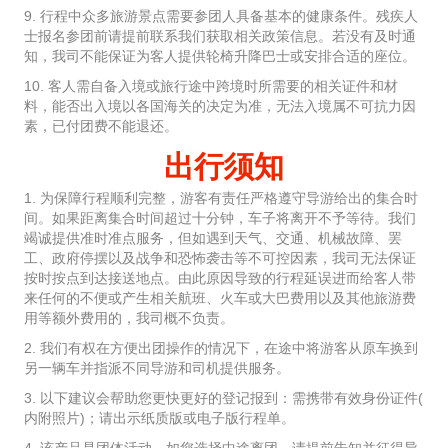
9. 行程中众多旅游景点需要参团人具备基本的健康条件。残疾人
士报名参团前请提前联系我们获取相关政策信息。若没有及时通
知，我司不能保证为客人提供轮椅升降巴士或安排合适的座位。
10. 客人需自备入境或旅行途中跨境时所需要的相关证件和材
料，能否出入境以各国海关的决定为准，无法入境属不可抗力因
素，已付团费不能退还。
出行须知
1. 为保障行程顺利完整，游客有责任严格遵守导游给出的集合时
间。如果距离集合时间超过十分钟，车子将离开不予等待。我们
竭诚提供准时准点服务，但如遇到天气、交通、机械故障、罢
工、政府停摆以及战争和恐怖袭击等不可控因素，我司无法保证
按时按点到达接送地点。由此原因导致的行程延误进而给客人带
来任何的不便或产生相关航班、火车或大巴费用以及其他旅游费
用等额外费用的，我司概不负责。
2. 我们有权在方便出团操作的情况下，在途中将游客从原车换到
另一辆车并指派不同导游和司机提供服务。
3. 以下建议会帮助您更快更好的登记报到：需携带有效身份证件(
内附照片)；请出示纸质版或电子版行程单。
4. 该产品是团体活动，如您选择中途离团，请提前告知并征得导