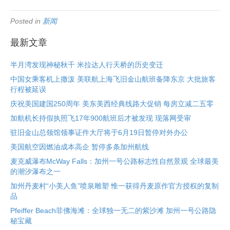
Posted in
新闻
最新文章
半月湾发现神秘秋千 米拉达人行天桥的历史变迁
中国女乘客机上撒泼 美联航上海飞旧金山航班备降东京 大批旅客
行程被延误
庆祝美国建国250周年 美东美西经典线路大促销 每房立减二五零
加航机长持假执照飞17年900航班后才被发现 现落网受审
驻旧金山总领馆领事证件大厅将于6月19日暂停对外办公
美国航空因燃油成本高企 暂停多条加州航线
麦克威瀑布McWay Falls：加州一号公路标志性自然景观 全球最美
的潮汐瀑布之一
加州丹麦村“小美人鱼”喷泉雕塑 惟一获得丹麦原作官方授权的复制
品
Pfeiffer Beach菲佛海滩：全球独一无二的紫沙滩 加州一号公路隐
秘宝藏