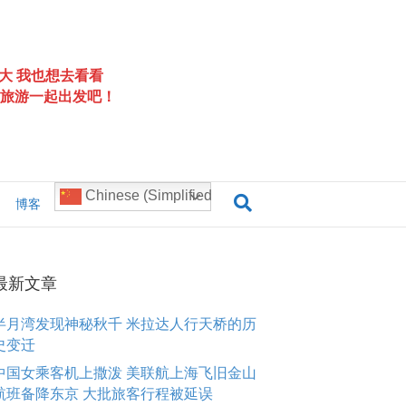
大 我也想去看看
旅游一起出发吧！
Chinese (Simplified)
博客
最新文章
半月湾发现神秘秋千 米拉达人行天桥的历
史变迁
中国女乘客机上撒泼 美联航上海飞旧金山
航班备降东京 大批旅客行程被延误