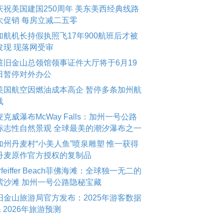
庆祝美国建国250周年 美东美西经典线路
大促销 每房立减二五零
加航机长持假执照飞17年900航班后才被
发现 现落网受审
驻旧金山总领馆领事证件大厅将于6月19
日暂停对外办公
美国航空因燃油成本高企 暂停多条加州航
线
麦克威瀑布McWay Falls：加州一号公路
标志性自然景观 全球最美的潮汐瀑布之一
加州丹麦村“小美人鱼”喷泉雕塑 惟一获得
丹麦原作官方授权的复制品
Pfeiffer Beach菲佛海滩：全球独一无二的
紫沙滩 加州一号公路隐秘宝藏
旧金山旅游局官方发布：2025年游客数据
& 2026年旅游预测