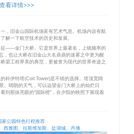
查看详情>>>
之一，旧金山国际机场富有艺术气息。机场内设有航
妨了解一下航空技术的历史和发展。
象征——金门大桥。它是世界上最著名，上镜频率的
难忘，也让大桥在旧金山大名鼎鼎的迷雾之中更为醒
际桥梁工程界美的典范，更被誉为现代的世界奇迹之
伊特塔(Coit Tower)是不错的选择。塔顶宽阔
全景。晴朗的天气，可以远望金门大桥上的灿烂日
看到那抹亮眼的“国际橙”，在夕阳的映照下展现着
石国家公园特色行程推荐
、西雅图、拉斯维加斯、盐湖城、丹佛