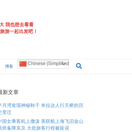
大 我也想去看看
旅游一起出发吧！
Chinese (Simplified)
博客
最新文章
半月湾发现神秘秋千 米拉达人行天桥的历
史变迁
中国女乘客机上撒泼 美联航上海飞旧金山
航班备降东京 大批旅客行程被延误