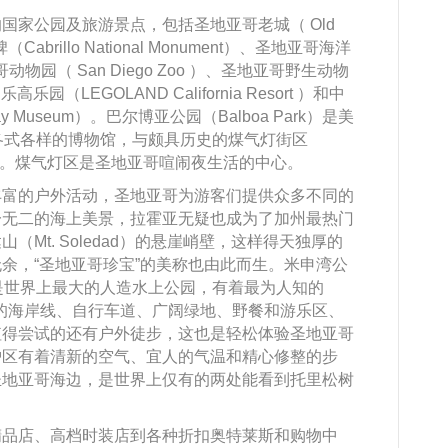
国家公园及旅游景点，包括圣地亚哥老城（ Old
Cabrillo National Monument）、圣地亚哥海洋
亚哥动物园（ San Diego Zoo ）、圣地亚哥野生动物
加州乐高乐园（LEGOLAND California Resort ）和中
y Museum）。巴尔博亚公园（Balboa Park）是美
各式各样的博物馆，与颇具历史的煤气灯街区
街区之隔 。煤气灯区是圣地亚哥喧闹夜生活的中心。
丰富的户外活动，圣地亚哥为游客们提供众多不同的
一无二的海上美景，拉霍亚无疑也成为了加州最热门
Mt. Soledad）的悬崖峭壁，这样得天独厚的
余，“圣地亚哥珍宝”的美称也由此而生。米申湾公
是世界上最大的人造水上公园，有着最为人知的
蜒的海岸线、自行车道、广阔绿地、野餐和游乐区、
值得尝试的还有户外徒步，这也是轻松体验圣地亚哥
护区有着清新的空气、宜人的气温和精心修整的步
圣地亚哥海边，是世界上仅有的两处能看到托里松树
精品店、高档时装店到各种折扣奥特莱斯和购物中