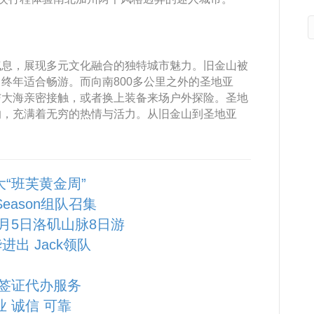
气息，展现多元文化融合的独特城市魅力。旧金山被
终年适合畅游。而向南800多公里之外的圣地亚
与大海亲密接触，或者换上装备来场户外探险。圣地
响，充满着无穷的热情与活力。从旧金山到圣地亚
大“班芙黄金周”
 Season组队召集
10月5日洛矶山脉8日游
进出 Jack领队
签证代办服务
业 诚信 可靠