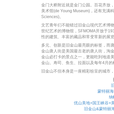
金门大桥附近就是金门公园。百花齐放
美术馆(de Young Museum)，还有充满科技
Sciences)。
文艺青年们不能错过旧金山现代艺术博物馆
世纪艺术的博物馆，SFMOMA开放于1
性的建筑、丰富的藏品和常变常新的展
多元、创新是旧金山最亮眼的标签，而
金山唐人街是美国最古老的唐人街，淘
金山必打卡的景点之一，更能吃到地道
金山。寿司、鱼生、拉面以及每年4月的
旧金山不但本身是一座精彩纷呈的城市
蒙特丽海
纳
优山美地+国王峡谷+
旧金山&蒙特丽