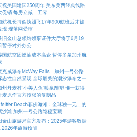
庆祝美国建国250周年 美东美西经典线路
大促销 每房立减二五零
加航机长持假执照飞17年900航班后才被
发现 现落网受审
驻旧金山总领馆领事证件大厅将于6月19
日暂停对外办公
美国航空因燃油成本高企 暂停多条加州航
线
麦克威瀑布McWay Falls：加州一号公路
标志性自然景观 全球最美的潮汐瀑布之一
加州丹麦村“小美人鱼”喷泉雕塑 惟一获得
丹麦原作官方授权的复制品
Pfeiffer Beach菲佛海滩：全球独一无二的
紫沙滩 加州一号公路隐秘宝藏
旧金山旅游局官方发布：2025年游客数据
& 2026年旅游预测