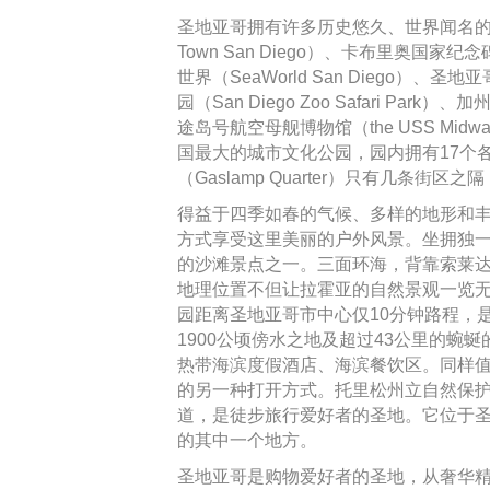
圣地亚哥拥有许多历史悠久、世界闻名的
Town San Diego）、卡布里奥国家纪念碑（
世界（SeaWorld San Diego）、圣地
园（San Diego Zoo Safari Park）、
途岛号航空母舰博物馆（the USS Midwa
国最大的城市文化公园，园内拥有17个
（Gaslamp Quarter）只有几条
得益于四季如春的气候、多样的地形和
方式享受这里美丽的户外风景。坐拥独
的沙滩景点之一。三面环海，背靠索莱达山（
地理位置不但让拉霍亚的自然景观一览无
园距离圣地亚哥市中心仅10分钟路程，
1900公顷傍水之地及超过43公里的蜿
热带海滨度假酒店、海滨餐饮区。同样
的另一种打开方式。托里松州立自然保
道，是徒步旅行爱好者的圣地。它位于
的其中一个地方。
圣地亚哥是购物爱好者的圣地，从奢华