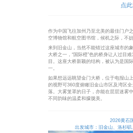
点此
作为中国飞往加州乃至北美的最佳门户
空博物馆和航空图书馆，候机之际，不
来到旧金山，当然不能错过这座城市的
大桥之一，“国际橙”色的桥身让人过目
目。这座大桥新颖的结构，被认为是国
一。
如果想远远眺望金门大桥，位于电报山上的科
的视野可360度俯瞰旧金山市区及湾区
落。大雾笼罩的日子，亦能在层层迷雾中
不同韵味的温柔和朦胧美。
2026黄
出发城市：旧金山、洛杉矶