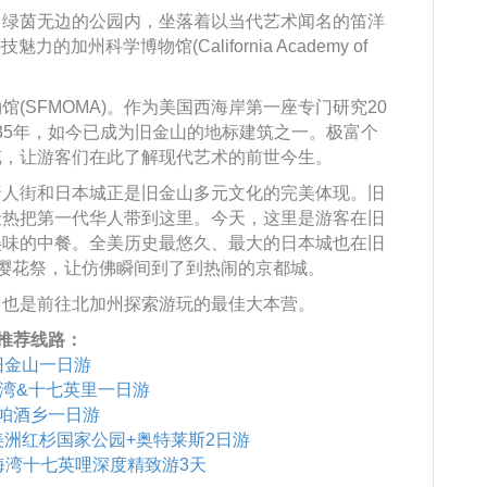
，绿茵无边的公园内，坐落着以当代艺术闻名的笛洋
魅力的加州科学博物馆(California Academy of
(SFMOMA)。作为美国西海岸第一座专门研究20
935年，如今已成为旧金山的地标建筑之一。极富个
览，让游客们在此了解现代艺术的前世今生。
唐人街和日本城正是旧金山多元文化的完美体现。旧
金热把第一代华人带到这里。今天，这里是游客在旧
美味的中餐。全美历史最悠久、最大的日本城也在旧
樱花祭，让仿佛瞬间到了到热闹的京都城。
，也是前往北加州探索游玩的最佳大本营。
推荐线路：
旧金山一日游
湾&十七英里一日游
帕酒乡一日游
美洲红杉国家公园+奥特莱斯2日游
海湾十七英哩深度精致游3天