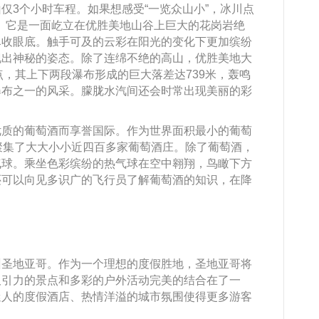
仅3个小时车程。如果想感受“一览众山小”，冰川点
想的观景台。它是一面屹立在优胜美地山谷上巨大的花岗岩绝
尽收眼底。触手可及的云彩在阳光的变化下更加缤纷
现出神秘的姿态。除了连绵不绝的高山，优胜美地大
错过的景点，其上下两段瀑布形成的巨大落差达739米，轰鸣
瀑布之一的风采。朦胧水汽间还会时常出现美丽的彩
优质的葡萄酒而享誉国际。作为世界面积最小的葡萄
聚集了大大小小近四百多家葡萄酒庄。除了葡萄酒，
气球。乘坐色彩缤纷的热气球在空中翱翔，鸟瞰下方
还可以向见多识广的飞行员了解葡萄酒的知识，在降
州圣地亚哥。作为一个理想的度假胜地，圣地亚哥将
吸引力的景点和多彩的户外活动完美的结合在了一
迷人的度假酒店、热情洋溢的城市氛围使得更多游客