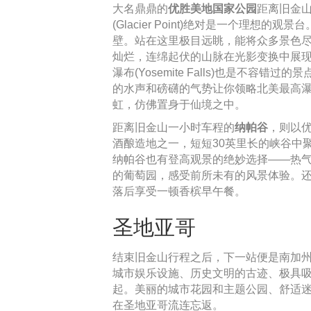
大名鼎鼎的
优胜美地国家公园
距离旧金山
(Glacier Point)绝对是一个理
壁。站在这里极目远眺，能将众多景色
灿烂，连绵起伏的山脉在光影变换中展
瀑布(Yosemite Falls)也是不容
的水声和磅礴的气势让你领略北美最高
虹，仿佛置身于仙境之中。
距离旧金山一小时车程的
纳帕谷
，则以
酒酿造地之一，短短30英里长的峡谷中
纳帕谷也有登高观景的绝妙选择——热
的葡萄园，感受前所未有的风景体验。
落后享受一顿香槟早午餐。
圣地亚哥
结束旧金山行程之后，下一站便是南加
城市娱乐设施、历史文明的古迹、极具
起。美丽的城市花园和主题公园、舒适
在圣地亚哥流连忘返。