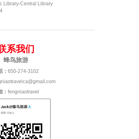
brary-Central Library
04
联系我们
蜂鸟旅游
话：
650-274-3102
gniaotravelca@gmail.com
信：
fengniaotravel