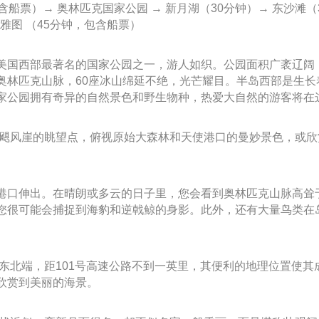
船票）→ 奥林匹克国家公园 → 新月湖（30分钟）→ 东沙滩（3
雅图 （45分钟，包含船票）
西部最著名的国家公园之一，游人如织。公园面积广袤辽阔，接近 
林匹克山脉，60座冰山绵延不绝，光芒耀目。半岛西部是生长着
家公园拥有奇异的自然景色和野生物种，热爱大自然的游客将在
登上飓风崖的眺望点，俯视原始大森林和天使港口的曼妙景色，或
港口伸出。在晴朗或多云的日子里，您会看到奥林匹克山脉高耸
您很可能会捕捉到海豹和逆戟鲸的身影。此外，还有大量鸟类在
于新月湖的东北端，距101号高速公路不到一英里，其便利的地理位
欣赏到美丽的海景。