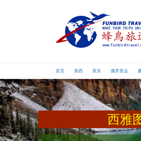
首页
美西
美东
佛罗里达
西雅