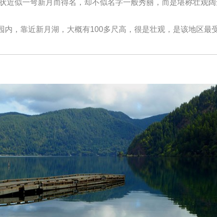
因形状近似一弯新月而得名，却不似名字一般秀丽，而是堪称壮观
园内，靠近新月湖，大概有100多尺高，很是壮观，是该地区最