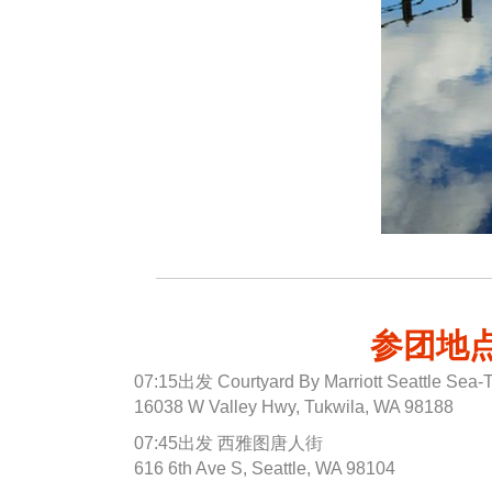
参团地
07:15出发 Courtyard By Marriott Seattle Sea-
16038 W Valley Hwy, Tukwila, WA 98188
07:45出发 西雅图唐人街
616 6th Ave S, Seattle, WA 98104