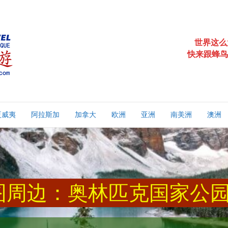
世界这么
快来跟蜂鸟
夏威夷
阿拉斯加
加拿大
欧洲
亚洲
南美洲
澳洲
图周边：奥林匹克国家公园