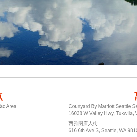
点
Tac Area
Courtyard By Marriott Seattle 
16038 W Valley Hwy, Tukwila,
西雅图唐人街
616 6th Ave S, Seattle, WA 981