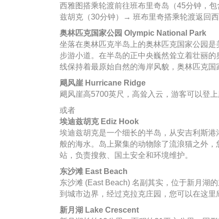
西雅图搭乘轮渡前往班布里奇岛（45分钟，包含
兹胡克（30分钟）→ 班布里奇搭乘轮渡返回西
奥林匹克国家公园 Olympic National Park
坐落在奥林匹克半岛上的奥林匹克国家公园是美国
步游小道。在半岛的正中央巍然耸立着壮丽的奥
线保持着最原始自然的海岸风貌，奥林匹克国
飓风崖 Hurricane Ridge
飓风崖高5700英尺，高耸入云，游客可以
或者
埃迪兹胡克 Ediz Hook
埃迪兹胡克是一个细长的半岛，从安吉利斯港
般的海水。岛上聚集的动物除了流浪猫之外，
站，负责搜救、国土安全和环境维护。
东沙滩 East Beach
东沙滩 (East Beach) 名副其实，位
到城市边界，经过克拉克庄园，您可以在这里
新月湖 Lake Crescent