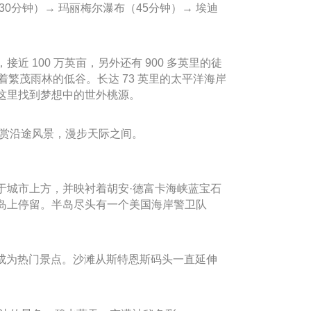
0分钟）→ 玛丽梅尔瀑布（45分钟）→ 埃迪
100 万英亩，另外还有 900 多英里的徒
繁茂雨林的低谷。长达 73 英里的太平洋海岸
这里找到梦想中的世外桃源。
欣赏沿途风景，漫步天际之间。
于城市上方，并映衬着胡安·德富卡海峡蓝宝石
岛上停留。半岛尽头有一个美国海岸警卫队
置使其成为热门景点。沙滩从斯特恩斯码头一直延伸