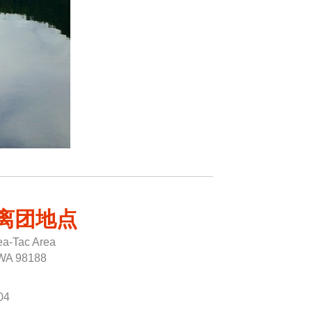
离团地点
Sea-Tac Area
 WA 98188
04