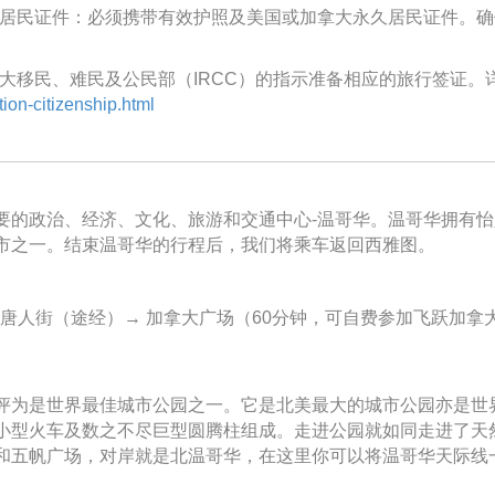
永久居民证件：必须携带有效护照及美国或加拿大永久居民证件。
拿大移民、难民及公民部（IRCC）的指示准备相应的旅行签证。
ion-citizenship.html
要的政治、经济、文化、旅游和交通中心-温哥华。温哥华拥有
市之一。结束温哥华的行程后，我们将乘车返回西雅图。
→ 唐人街（途经）→ 加拿大广场（60分钟，可自费参加飞跃加拿大
评为是世界最佳城市公园之一。它是北美最大的城市公园亦是世
小型火车及数之不尽巨型圆腾柱组成。走进公园就如同走进了天
和五帆广场，对岸就是北温哥华，在这里你可以将温哥华天际线