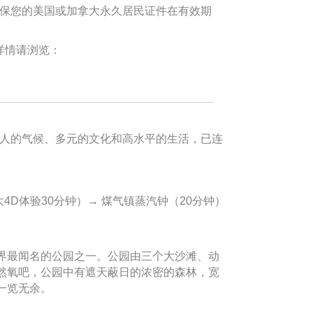
确保您的美国或加拿大永久居民证件在有效期
详情请浏览：
怡人的气候、多元的文化和高水平的生活，已连
4D体验30分钟）→ 煤气镇蒸汽钟（20分钟）
界最闻名的公园之一。公园由三个大沙滩、动
然氧吧，公园中有遮天蔽日的浓密的森林，宽
一览无余。