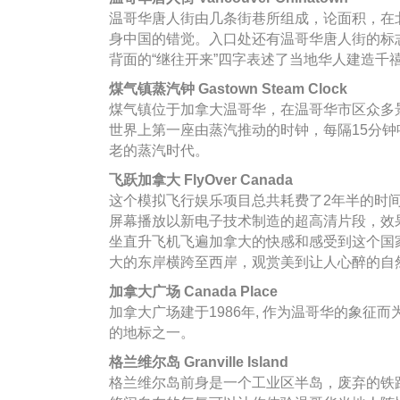
温哥华唐人街由几条街巷所组成，论面积，在
身中国的错觉。入口处还有温哥华唐人街的标
背面的“继往开来”四字表述了当地华人建造千
煤气镇蒸汽钟 Gastown Steam Clock
煤气镇位于加拿大温哥华，在温哥华市区众多景
世界上第一座由蒸汽推动的时钟，每隔15分
老的蒸汽时代。
飞跃加拿大 FlyOver Canada
这个模拟飞行娱乐项目总共耗费了2年半的时间
屏幕播放以新电子技术制造的超高清片段，效
坐直升飞机飞遍加拿大的快感和感受到这个国
大的东岸横跨至西岸，观赏美到让人心醉的自
加拿大广场 Canada Place
加拿大广场建于1986年, 作为温哥华的象
的地标之一。
格兰维尔岛 Granville Island
格兰维尔岛前身是一个工业区半岛，废弃的铁