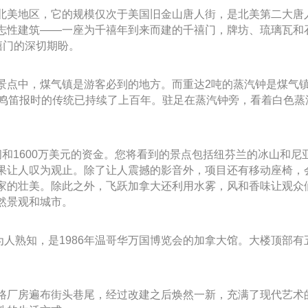
北美地区，它的规模仅次于美国旧金山唐人街，是北美第二大唐
志性建筑——一座为千禧年到来而建的千禧门，牌坊、琉璃瓦和
禧门的深切期盼。
点中，煤气镇是游客必到的地方。而重达2吨的蒸汽钟是煤气镇
钟鸣笛报时的传统已持续了上百年。驻足在蒸汽钟旁，看着白色
和1600万美元的资金。您将看到的景点包括纽芬兰的冰山和尼
果让人叹为观止。除了让人震撼的影音外，项目还有移动座椅，
家的壮美。除此之外，飞跃加拿大还利用水雾，风和香味让观众
然景观和城市。
征而为人熟知，是1986年温哥华万国博览会的加拿大馆。大楼顶
路厂房遍布街头巷尾，经过改建之后焕然一新，充满了现代艺术