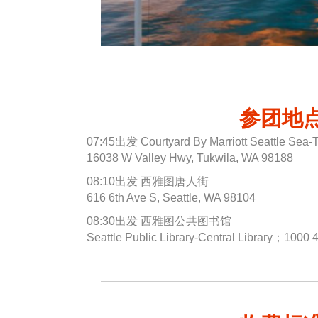
参团地
07:45出发 Courtyard By Marriott Seattle Sea-
16038 W Valley Hwy, Tukwila, WA 98188
08:10出发 西雅图唐人街
616 6th Ave S, Seattle, WA 98104
08:30出发 西雅图公共图书馆
Seattle Public Library-Central Library；1000 