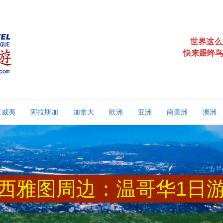
世界这么
快来跟蜂鸟
夏威夷
阿拉斯加
加拿大
欧洲
亚洲
南美洲
澳洲
西雅图周边：温哥华1日