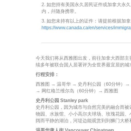
2. 如您持有美国永久居民证件或加拿大
内，幷随身携带。
3. 如您未持有以上的证件：请提前根据加
https://www.canada.ca/en/services/immigrat
今天我们将从西雅图出发，前往加拿大西部主
续多年被联合国人居署评为全世界最宜居的城
行程安排：
西雅图 → 温哥华 → 史丹利公园（60分钟）
→ 网红格兰维尔岛（60分钟）→ 西雅图
史丹利公园 Stanley park
史丹利公园，因为城市与自然完美的融合而被
物园、水族馆、小小高尔夫球场、玫瑰花园、
阔而平静的湖泊，河堤边能观赏到到狮门大桥
温哥华唐人街 Vancouver Chinatown