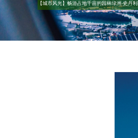
【城市风光】畅游占地千亩的园林绿洲-史丹利