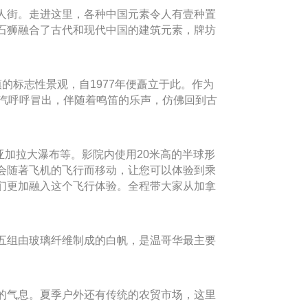
人街。走进这里，各种中国元素令人有壹种置
石狮融合了古代和现代中国的建筑元素，牌坊
的标志性景观，自1977年便矗立于此。作为
蒸汽呼呼冒出，伴随着鸣笛的乐声，仿佛回到古
亚加拉大瀑布等。影院内使用20米高的半球形
会随著飞机的飞行而移动，让您可以体验到乘
们更加融入这个飞行体验。全程带大家从加拿
部有五组由玻璃纤维制成的白帆，是温哥华最主要
的气息。夏季户外还有传统的农贸市场，这里