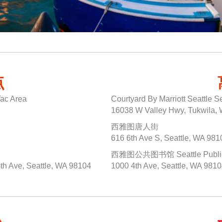
点
Tac Area
Courtyard By Marriott Seattle 
16038 W Valley Hwy, Tukwila,
西雅图唐人街
616 6th Ave S, Seattle, WA 981
西雅图公共图书馆 Seattle Public Li
4th Ave, Seattle, WA 98104
1000 4th Ave, Seattle, WA 981