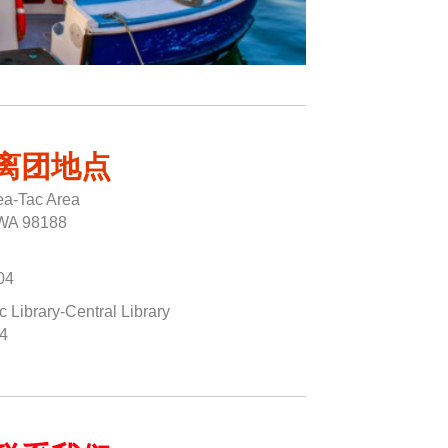
离团地点
Sea-Tac Area
 WA 98188
04
brary-Central Library
04