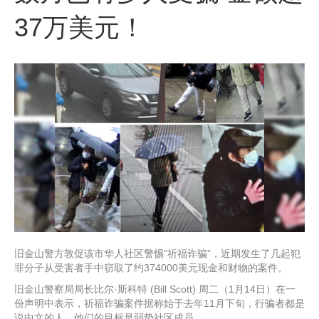
37万美元！
旧金山警方敦促该市华人社区警惕“祈福诈骗”，近期发生了几起犯
罪分子从受害者手中窃取了约374000美元现金和财物的案件。
旧金山警察局局长比尔·斯科特 (Bill Scott) 周二（1月14日）在一
份声明中表示，祈福诈骗案件据称始于去年11月下旬，行骗者都是
说中文的人，他们的目标是弱势社区成员。