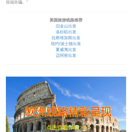
祝福诈骗。”
美国旅游线路推荐
旧金山出发
洛杉矶出发
拉斯维加斯出发
纽约/波士顿出发
夏威夷出发
迈阿密出发