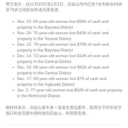
警方表示，自11月23日至1月2日，旧金山市内已有7名年龄在69岁
至79岁之间的女性成为受害者。
Nov. 23: 69-year-old woman lost $90K of cash and
property in the Bayview District
Nov. 24: 75-year-old woman lost $40K of cash and
property in the Taraval District
Dec. 12: 79-year-old woman lost $70K of cash and
property in the Bayview District
Dec. 14: 72-year-old woman lost $14K of cash and
property in the Central District
Dec. 16: 69-year-old woman lost $91K of cash and
property in the Central District
Dec. 17: 69-year-old woman lost $7K of cash and
property in the Ingleside District
Jan. 2: 77-year-old woman lost $62K of cash and property
in the Richmond District
斯科特表示，旧金山多年来一直发生类似案件，犯罪分子经常在节
假日和农历新年期间来到旧金山，利用受害者。