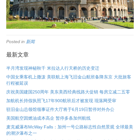
Posted in
新闻
最新文章
半月湾发现神秘秋千 米拉达人行天桥的历史变迁
中国女乘客机上撒泼 美联航上海飞旧金山航班备降东京 大批旅客
行程被延误
庆祝美国建国250周年 美东美西经典线路大促销 每房立减二五零
加航机长持假执照飞17年900航班后才被发现 现落网受审
驻旧金山总领馆领事证件大厅将于6月19日暂停对外办公
美国航空因燃油成本高企 暂停多条加州航线
麦克威瀑布McWay Falls：加州一号公路标志性自然景观 全球最美
的潮汐瀑布之一