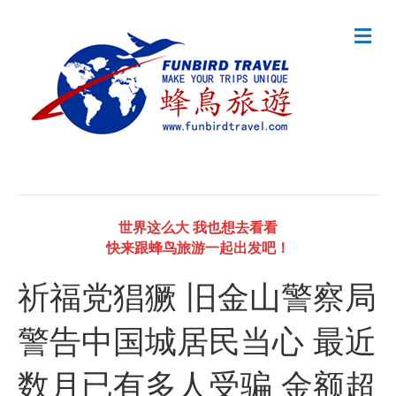
M
e
n
u
世界这么大 我也想去看看
快来跟蜂鸟旅游一起出发吧！
祈福党猖獗 旧金山警察局
警告中国城居民当心 最近
数月已有多人受骗 金额超