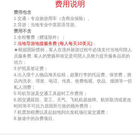
费用说明
费用包含
1.交通：专业旅游用车（含商业保险）。
2.导游：当地专业中英双语导游。
费用不含
1.全程餐费（赠送除外）；
2.
当地导游地接服务费 (每人每天10美元)
；
★根据国际惯例，客人在境外旅游过程中必须支付当地司陪人
员服务费, 客人的赞扬和肯定是司陪人员努力提升服务品质的
动力；
3.护照及签证费；
4.出入境个人物品海关征税，超重行李的托运费、保管费，酒
店内洗衣、理发、电话、传真、收费电视、饮品、烟酒等一切
私人消费；
5.司机导游及交通工具超时工作费用；
6.因交通延阻、罢工、天气、飞机机器故障、航班取消或更改
时间等不可抗力原因所引致的额外费用；
7.机票加税费以及起始地到出发机场往返交通费；
8.旅途中的自费项目。