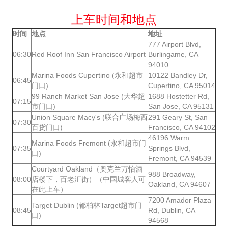
上车时间和地点
时间
地点
地址
777 Airport Blvd,
06:30
Red Roof Inn San Francisco Airport
Burlingame, CA
94010
Marina Foods Cupertino (永和超市
10122 Bandley Dr,
06:45
门口)
Cupertino, CA 95014
99 Ranch Market San Jose (大华超
1688 Hostetter Rd,
07:15
市门口)
San Jose, CA 95131
Union Square Macy's (联合广场梅西
291 Geary St, San
07:30
百货门口)
Francisco, CA 94102
46196 Warm
Marina Foods Fremont (永和超市门
07:35
Springs Blvd,
口)
Fremont, CA 94539
Courtyard Oakland（奥克兰万怡酒
988 Broadway,
08:00
店楼下，百老汇街）（中国城客人可
Oakland, CA 94607
在此上车）
7200 Amador Plaza
Target Dublin (都柏林Target超市门
08:45
Rd, Dublin, CA
口)
94568