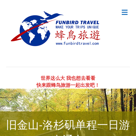
Me
世界这么大 我也想去看看
快来跟蜂鸟旅游一起出发吧！
旧金山-洛杉矶单程一日游