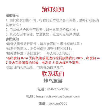
预订须知
温馨提示
1. 由於出发日期不同，行程的前后顺序会有调整，最终行程以确
认单为准；
2. 门票价格会因季节调整，以当日景点价格为准；
3. 景点会因季节性、交通状况，做出相应顺序调整。
参团须知
*请确认携带旅行证件，请在参团时出示行程确认单；
*如遇特殊情况，本公司保留调整行程的权利；
*服务费标准（必须支付）：每人每天10美元；
*
若出发前 8-14 天内取消或更改行程罚款团费的 30%，出发前 4-
7 天内罚款团费的50%，出发前 3 天内将不予退费。
*若出团当天未出现，门票视为自动放弃。
联系我们
蜂鸟旅游
电话：
650-274-3102
电邮：
fengniaotravelca@gmail.com
微信：
jacksun0505