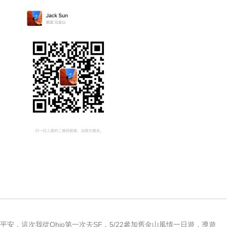
平安，這次我從Ohio第一次去SF，5/22參加舊金山風情一日遊，導遊