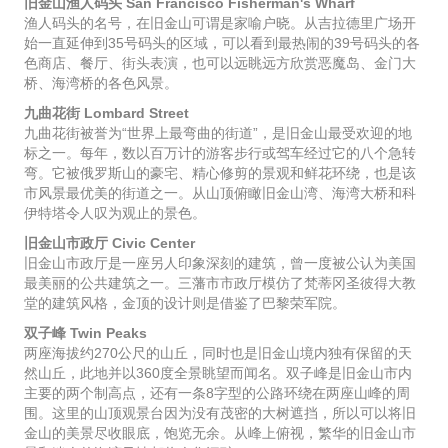
旧金山渔人码头 San Francisco Fisherman's Wharf
渔人码头的名号，在旧金山可谓是家喻户晓。从吉拉德里广场开
始一直延伸到35号码头的区域，可以看到最热闹的39号码头的各
色商店、餐厅、街头表演，也可以远眺远方欣赏恶魔岛、金门大
桥、海湾桥的各色风景。
九曲花街 Lombard Street
九曲花街被誉为“世界上最弯曲的街道”，是旧金山最受欢迎的地
标之一。每年，数以百万计的游客步行或驾车经过它的八个急转
弯。它被俄罗斯山的豪宅、精心修剪的景观和鲜花环绕，也是该
市风景最优美的街道之一。从山顶俯瞰旧金山湾、海湾大桥和科
伊特塔令人叹为观止的景色。
旧金山市政厅 Civic Center
旧金山市政厅是一座另人印象深刻的建筑，曾一度被公认为美国
最美丽的公共建筑之一。三藩市市政厅模仿了梵蒂冈圣彼得大教
堂的建筑风格，金顶的设计则是借鉴了巴黎荣军院。
双子峰 Twin Peaks
两座海拔约270公尺的山丘，同时也是旧金山境内独有保留的天
然山丘，此地并以360度全景眺望而闻名。双子峰是旧金山市内
主要的两个制高点，还有一条8字型的公路环绕在两座山峰的周
围。这里的山顶观景台因为没有茂密的大树遮挡，所以可以将旧
金山的美景尽收眼底，饱览无余。从峰上俯视，繁华的旧金山市