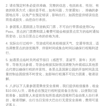
2. 请在预定时务必提供准确、完整的信息，包括姓名、性别、有
效的联系方式（最好是手机，如有问题，方便通知）、准确的参
团地点等，以免产生预定错误，影响出行。如因您提供错误信息
而造成损失，由您自行承担。
3. 参团客人需跟团上导游购买门票，不可自行带票或使用City
Pass。景点的门票费和团上餐费可能会根据景点官方的临时通知
而变动，以当日景点公布的价格为准。
4. 实际出行过程中，导游或司机有权根据天气、交通等情况，适
当调整景点的游览顺序、停留时间或集合时间以确保行程顺利进
行。
5. 如遇景点临时关闭或节假日（感恩节、圣诞节、新年）关闭
等，导致无法参观，导游会根据实际情况调整为外观或以其他景
点代替以确保行程的丰富性。各景点及国家公园的开放时间及流
量控制会因疫情不时变化，如影响行程属不可抗力因素，敬请谅
解。
6. 八岁以下儿童参团需乘坐安全座椅，我们提供租借服务，租金
$10.00/人/天，请务必在预定行程时提前备注告知，以便我们提
前准备，如因客人未提前告知所造成的违规和罚金由客人自行承
担，敬请理解。出行当日安排大巴出行无需安全座椅，费用可退
还客人。