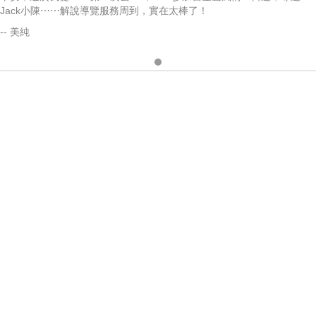
Jack小陳⋯⋯解說導覽服務周到，實在太棒了！
-- 美純