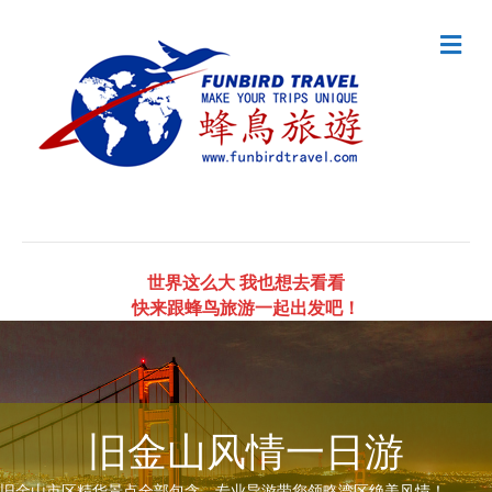
Me
世界这么大 我也想去看看
快来跟蜂鸟旅游一起出发吧！
旧金山风情一日游
旧金山市区精华景点全部包含。专业导游带您领略湾区绝美风情！