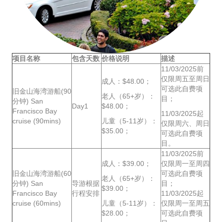
项目名称
包含天数
价格说明
描述
11/03/2025前
仅限周五至周日
成人：$48.00；
可选此自费项
旧金山海湾游船(90
老人（65+岁）：
目；
分钟) San
Day1
$48.00；
Francisco Bay
11/03/2025起
cruise (90mins)
儿童（5-11岁）：
仅限周六、周日
$35.00；
可选此自费项
目。
11/03/2025前
成人：$39.00；
仅限周一至周四
旧金山海湾游船(60
可选此自费项
老人（65+岁）：
分钟) San
导游根据
目；
$39.00；
Francisco Bay
行程安排
11/03/2025起
cruise (60mins)
儿童（5-11岁）：
仅限周一至周五
$28.00；
可选此自费项