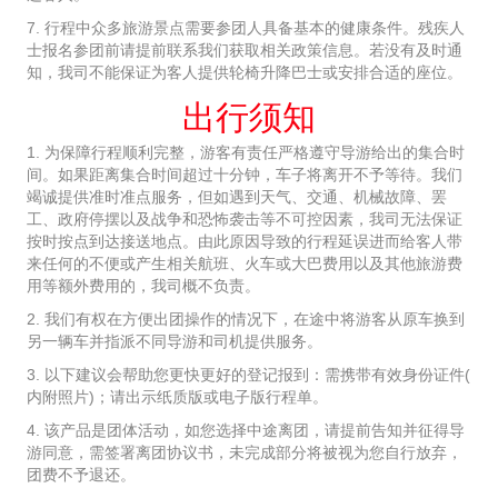
7. 行程中众多旅游景点需要参团人具备基本的健康条件。残疾人
士报名参团前请提前联系我们获取相关政策信息。若没有及时通
知，我司不能保证为客人提供轮椅升降巴士或安排合适的座位。
出行须知
1. 为保障行程顺利完整，游客有责任严格遵守导游给出的集合时
间。如果距离集合时间超过十分钟，车子将离开不予等待。我们
竭诚提供准时准点服务，但如遇到天气、交通、机械故障、罢
工、政府停摆以及战争和恐怖袭击等不可控因素，我司无法保证
按时按点到达接送地点。由此原因导致的行程延误进而给客人带
来任何的不便或产生相关航班、火车或大巴费用以及其他旅游费
用等额外费用的，我司概不负责。
2. 我们有权在方便出团操作的情况下，在途中将游客从原车换到
另一辆车并指派不同导游和司机提供服务。
3. 以下建议会帮助您更快更好的登记报到：需携带有效身份证件(
内附照片)；请出示纸质版或电子版行程单。
4. 该产品是团体活动，如您选择中途离团，请提前告知并征得导
游同意，需签署离团协议书，未完成部分将被视为您自行放弃，
团费不予退还。