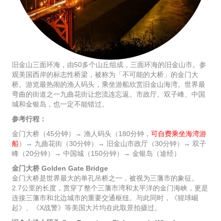
旧金山三面环海，由50多个山丘组成，三面环海的旧金山市。参
观美国西岸的标志性桥梁，被称为「不可能的大桥」的金门大
桥。游览最热闹的渔人码头，乘坐游船欣赏旧金山海湾。世界最
弯曲的街道之一九曲花街让您流连忘返。市政厅、双子峰、中国
城和金银岛，也一定不能错过。
参考行程：
金门大桥（45分钟）→ 渔人码头（180分钟，
可自费乘坐海湾游
船
）→ 九曲花街（30分钟）→ 旧金山市政厅（30分钟）→ 双子
峰（20分钟）→ 中国城（150分钟）→ 金银岛（途经）
金门大桥 Golden Gate Bridge
金门大桥是世界最大的单孔吊桥之一，被视为三藩市的象征。
2.7公里的长度，贯穿了整个三藩市湾和太平洋的金门海峡，更是
连接三藩市和北边城市的重要交通枢纽。与此同时，《猩球崛
起》、《X战警》等美国大片均在此取景拍摄过。