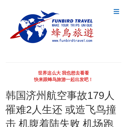
M
e
n
u
世界这么大 我也想去看看
快来跟蜂鸟旅游一起出发吧！
韩国济州航空事故179人
罹难2人生还 或造飞鸟撞
击 机腹着陆失败 机场跑