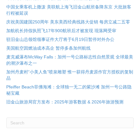
中国女乘客机上撒泼 美联航上海飞旧金山航班备降东京 大批旅客
行程被延误
庆祝美国建国250周年 美东美西经典线路大促销 每房立减二五零
加航机长持假执照飞17年900航班后才被发现 现落网受审
驻旧金山总领馆领事证件大厅将于6月19日暂停对外办公
美国航空因燃油成本高企 暂停多条加州航线
麦克威瀑布McWay Falls：加州一号公路标志性自然景观 全球最美
的潮汐瀑布之一
加州丹麦村“小美人鱼”喷泉雕塑 惟一获得丹麦原作官方授权的复制
品
Pfeiffer Beach菲佛海滩：全球独一无二的紫沙滩 加州一号公路隐
秘宝藏
旧金山旅游局官方发布：2025年游客数据 & 2026年旅游预测