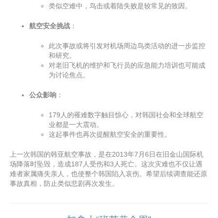
类似空难中，鸟击或着陆失败是较常见的致因。
航空安全挑战
：
此次事故或将引发对机场周边鸟类活动的进一步监控
和研究。
对老旧飞机的维护和飞行员的应急能力培训也可能成
为讨论焦点。
公众影响
：
179人的罹难数字触目惊心，对韩国社会和全球航空
业都是一大震动。
这起事件也再次提醒航空安全的重要性。
上一次韩国的韩亚航空事故，是在2013年7月6日在旧金山国际机
场降落时坠毁，造成187人受伤和3人死亡。这次灾难也不仅让遇
难者家属痛失亲人，也使整个韩国陷入哀伤。希望后续调查能还原
事故真相，防止类似悲剧再次发生。