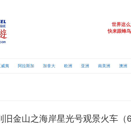
世界这么
快来跟蜂鸟
夏威夷
阿拉斯加
加拿大
欧洲
亚洲
南美洲
澳洲
到旧金山之海岸星光号观景火车（