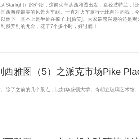
ast Starlight）的介绍，这趟火车从西雅图出发，途径波特
美国西海岸最美的风景火车线。一直对火车旅行无比向往的我，
以倒下，基本上是半瘫在椅子上[偷笑]。大家最感兴趣的还是
到俄罗刚的尤金，花了7个多小时，好过瘾！
图（5）之派克市场Pike Place 
忙。除了之前的几个景点，比如华盛顿大学、奇胡立玻璃艺术馆