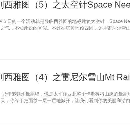
雅图（5）之太空针Space Need
h。独立日的一个活动就是登临西雅图的地标建筑太空针，Space N
刚之气，不知此说的真假。不过在塔顶环顾四周，远眺雷尼尔雪
雅图（4）之雷尼尔雪山Mt Rain
410英尺，乃华盛顿州最高峰，也是太平洋西北整个卡斯科特山脉的
今天，你终于把面纱一层一层地掀开，让我们看到你的美丽和洁