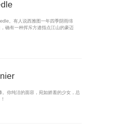
le
eedle。有人说西雅图一年四季阴雨绵
山，确有一种挥斥方遒指点江山的豪迈
ier
最高峰。你纯洁的面容，宛如娇羞的少女，总
白！