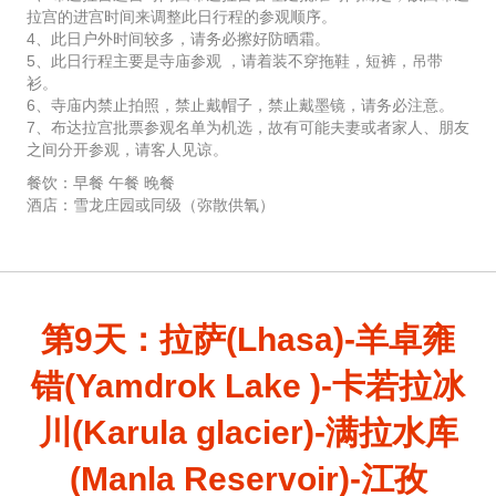
拉宫的进宫时间来调整此日行程的参观顺序。
4、此日户外时间较多，请务必擦好防晒霜。
5、此日行程主要是寺庙参观 ，请着装不穿拖鞋，短裤，吊带
衫。
6、寺庙内禁止拍照，禁止戴帽子，禁止戴墨镜，请务必注意。
7、布达拉宫批票参观名单为机选，故有可能夫妻或者家人、朋友
之间分开参观，请客人见谅。
餐饮：早餐 午餐 晚餐
酒店：雪龙庄园或同级（弥散供氧）
第9天：拉萨(Lhasa)-羊卓雍
错(Yamdrok Lake )-卡若拉冰
川(Karula glacier)-满拉水库
(Manla Reservoir)-江孜