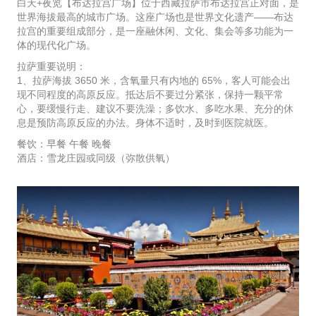
白天+夜览【布达拉宫广场】位于西藏拉萨市布达拉宫正对面，是
世界海拔最高的城市广场。这座广场也是世界文化遗产——布达
拉宫的重要组成部分，是一座融休闲、文化、集会等多功能为一
体的现代化广场。
拉萨重要说明：
1、拉萨海拔 3650 米，含氧量只有内地的 65%，客人可能会出
现不同程度的高原反应。抵达后不要过分紧张，保持一颗平常
心，要缓慢行走、建议不要洗澡；多饮水、多吃水果、充分的休
息是预防高原反应的办法。身体不适时，及时到医院就医。
餐饮：早餐 午餐 晚餐
酒店：雪龙庄园或同级（弥散供氧）