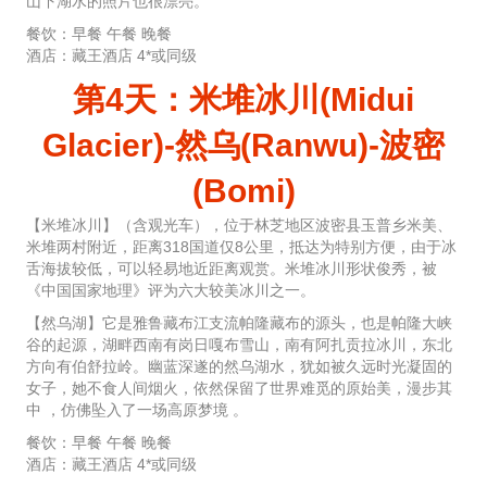
山下湖水的照片也很漂亮。
餐饮：早餐 午餐 晚餐
酒店：藏王酒店 4*或同级
第4天：米堆冰川(Midui
Glacier)-然乌(Ranwu)-波密
(Bomi)
【米堆冰川】（含观光车），位于林芝地区波密县玉普乡米美、
米堆两村附近，距离318国道仅8公里，抵达为特别方便，由于冰
舌海拔较低，可以轻易地近距离观赏。米堆冰川形状俊秀，被
《中国国家地理》评为六大较美冰川之一。
【然乌湖】它是雅鲁藏布江支流帕隆藏布的源头，也是帕隆大峡
谷的起源，湖畔西南有岗日嘎布雪山，南有阿扎贡拉冰川，东北
方向有伯舒拉岭。幽蓝深遂的然乌湖水，犹如被久远时光凝固的
女子，她不食人间烟火，依然保留了世界难觅的原始美，漫步其
中 ，仿佛坠入了一场高原梦境 。
餐饮：早餐 午餐 晚餐
酒店：藏王酒店 4*或同级