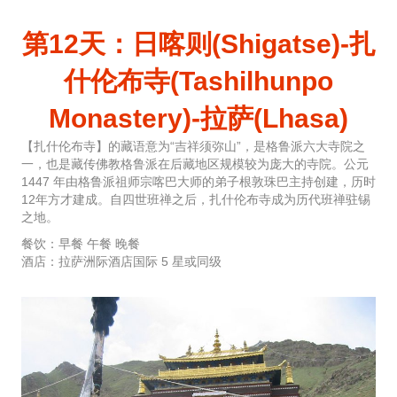
第12天：日喀则(Shigatse)-扎
什伦布寺(Tashilhunpo
Monastery)-拉萨(Lhasa)
【扎什伦布寺】的藏语意为“吉祥须弥山”，是格鲁派六大寺院之
一，也是藏传佛教格鲁派在后藏地区规模较为庞大的寺院。公元
1447 年由格鲁派祖师宗喀巴大师的弟子根敦珠巴主持创建，历时
12年方才建成。自四世班禅之后，扎什伦布寺成为历代班禅驻锡
之地。
餐饮：早餐 午餐 晚餐
酒店：拉萨洲际酒店国际 5 星或同级