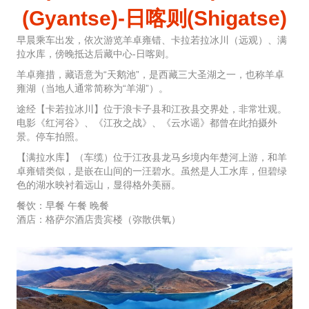
(Gyantse)-日喀则(Shigatse)
早晨乘车出发，依次游览羊卓雍错、卡拉若拉冰川（远观）、满
拉水库，傍晚抵达后藏中心-日喀则。
羊卓雍措，藏语意为“天鹅池”，是西藏三大圣湖之一，也称羊卓
雍湖（当地人通常简称为“羊湖”）。
途经【卡若拉冰川】位于浪卡子县和江孜县交界处，非常壮观。
电影《红河谷》、《江孜之战》、《云水谣》都曾在此拍摄外
景。停车拍照。
【满拉水库】（车缆）位于江孜县龙马乡境内年楚河上游，和羊
卓雍错类似，是嵌在山间的一汪碧水。虽然是人工水库，但碧绿
色的湖水映衬着远山，显得格外美丽。
餐饮：早餐 午餐 晚餐
酒店：格萨尔酒店贵宾楼（弥散供氧）