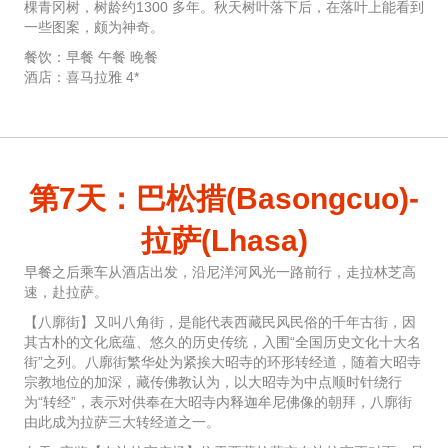
棵青冈树，树龄约1300 多年。秋天树叶落下后，在落叶上能看到
一些图案，颇为神奇。
餐饮：早餐 午餐 晚餐
酒店：喜马拉雅 4*
第7天：巴松措(Basongcuo)-
拉萨(Lhasa)
早餐之后乘车从酒店出发，沿尼洋河风光一路前行，走拉林芝高
速，赴拉萨。
【八廓街】又叫八角街，是能代表西藏民风民俗的千年古街，因
其古朴的文化底蕴、悠久的历史传统，入围“全国历史文化十大名
街”之列。八廓街繁华处为紧挨大昭寺的环形转经道，随着大昭寺
宗教地位的加深，藏传佛教认为，以大昭寺为中点顺时针绕行
为“转经”，表示对供奉在大昭寺内释迦牟尼佛像的朝拜，八廓街
由此成为拉萨三大转经道之一。