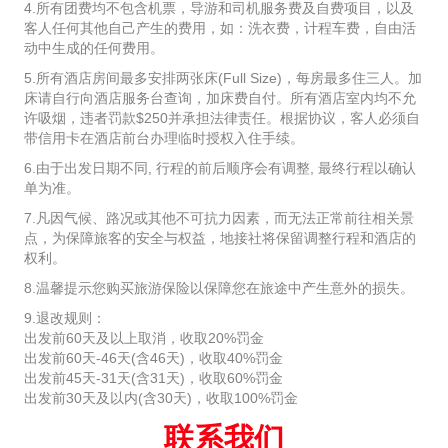
4.所有团费均不包含机票，导游和司机服务费及自费项目，以及
客人任何其他自己产生的费用，如：洗衣费，计程车费，自由活
动中生成的任何费用。
5.所有酒店房间最多安排两张床(Full Size)，每房最多住三人。加
床请自行向酒店服务台查询，加床费自付。所有酒店室内均不允
许吸烟，违者罚款$250并承担法律责任。根据协议，客人必须自
带信用卡在酒店前台办理临时授权入住手续。
6.由于出发日期不同, 行程的前后顺序会有调整, 最终行程以确认
单为准。
7.凡因气候、路况或其他不可抗力因素，而无法正常前往相关景
点，为保障旅客的安全与权益，地接社将保留调整行程和酒店的
权利。
8.温馨提示您购买旅游保险以保障您在旅途中产生意外的损失。
9.退改规则：
出发前60天及以上取消，收取20%罚金
出发前60天-46天(含46天)，收取40%罚金
出发前45天-31天(含31天)，收取60%罚金
出发前30天及以内(含30天)，收取100%罚金
联系我们