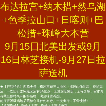
布达拉宫+纳木措+然乌湖
+色季拉山口+日喀则+巴
松措+珠峰大本营
9月15日北美出发或9月
16日林芝接机-9月27日拉
萨送机
★【行程特色】西藏全景：横跨西藏三大地区、海拔由低到高、拒绝高
反、一次出行走完藏区所有5A景点，全景深度覆盖，全程含餐，安排具
有藏区独特风味的特色餐，满足味蕾诱惑。
前往班禅驻锡地后藏核心扎什伦布寺。一次出行，不留愦憾！！
【勇闯珠峰】-珠峰大本营、珠峰大本营绒布寺