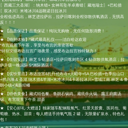
〖西藏三大圣湖〗：纳木错+ 女神耳坠羊卓雍错〖藏地瑞士〗+巴松措
〖双冰川〗米堆冰川&远眺诺日拉冰川
全程低进高出，林芝进拉萨出，拉萨日喀则全程弥散供氧酒店，无惧高
反！！！
★ 【品质保证】品质保证！纯玩无购物，无任何隐形消费！
★ 【特别体验】*藏式最高礼仪——洁白哈达欢迎
*布宫观景下午茶，享受与布宫的亲密茶歇
*特别安排布达拉宫广场夜景，感受布达拉宫独特魅力！
★ 【住宿安排】林芝 5 钻酒店+拉萨日喀则市区 4 钻弥散供氧酒店；拉
萨升级一晚国际 5*洲际酒店！
★ 【缤纷景点】布达拉宫&扎什伦布寺+大昭寺+5A 巴松措+色季拉山口
+然乌湖 & 圣湖.纳木措&羊湖+米堆冰川&卡若拉冰川+雪域江南.林芝 & 鲁
朗小镇+满眼经幡
★ 【特色美食】藏式特色餐、鲁朗石锅鸡、藏牦牛火锅、菌王府菌汤
锅、布宫观景下午茶.甜茶
★ 【安心好礼·大赠送】独家随车配钢瓶氧气、红景天胶囊、医药包、葡
萄糖、热水、甜茶；每人赠送手持氧气瓶 2 罐，无限量矿泉水，特色礼
包！