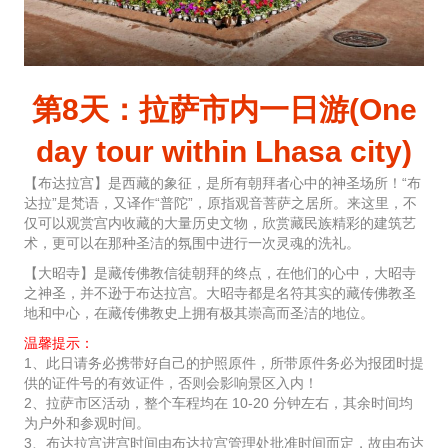
第8天：拉萨市内一日游(One
day tour within Lhasa city)
【布达拉宫】是西藏的象征，是所有朝拜者心中的神圣场所！“布
达拉”是梵语，又译作“普陀”，原指观音菩萨之居所。来这里，不
仅可以观赏宫内收藏的大量历史文物，欣赏藏民族精彩的建筑艺
术，更可以在那种圣洁的氛围中进行一次灵魂的洗礼。
【大昭寺】是藏传佛教信徒朝拜的终点，在他们的心中，大昭寺
之神圣，并不逊于布达拉宫。大昭寺都是名符其实的藏传佛教圣
地和中心，在藏传佛教史上拥有极其崇高而圣洁的地位。
温馨提示：
1、此日请务必携带好自己的护照原件，所带原件务必为报团时提
供的证件号的有效证件，否则会影响景区入内！
2、拉萨市区活动，整个车程均在 10-20 分钟左右，其余时间均
为户外和参观时间。
3、布达拉宫进宫时间由布达拉宫管理处批准时间而定，故由布达