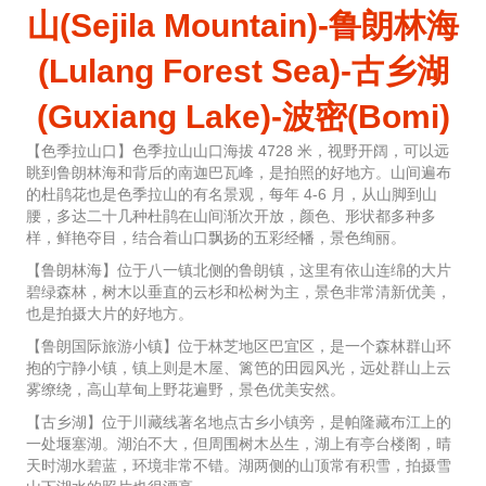
山(Sejila Mountain)-鲁朗林海
(Lulang Forest Sea)-古乡湖
(Guxiang Lake)-波密(Bomi)
【色季拉山口】色季拉山山口海拔 4728 米，视野开阔，可以远
眺到鲁朗林海和背后的南迦巴瓦峰，是拍照的好地方。山间遍布
的杜鹃花也是色季拉山的有名景观，每年 4-6 月，从山脚到山
腰，多达二十几种杜鹃在山间渐次开放，颜色、形状都多种多
样，鲜艳夺目，结合着山口飘扬的五彩经幡，景色绚丽。
【鲁朗林海】位于八一镇北侧的鲁朗镇，这里有依山连绵的大片
碧绿森林，树木以垂直的云杉和松树为主，景色非常清新优美，
也是拍摄大片的好地方。
【鲁朗国际旅游小镇】位于林芝地区巴宜区，是一个森林群山环
抱的宁静小镇，镇上则是木屋、篱笆的田园风光，远处群山上云
雾缭绕，高山草甸上野花遍野，景色优美安然。
【古乡湖】位于川藏线著名地点古乡小镇旁，是帕隆藏布江上的
一处堰塞湖。湖泊不大，但周围树木丛生，湖上有亭台楼阁，晴
天时湖水碧蓝，环境非常不错。湖两侧的山顶常有积雪，拍摄雪