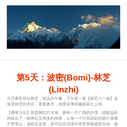
第5天：波密(Bomi)-林芝
(Linzhi)
今日乘车前往林芝，抵达后午餐，下午逛一逛【林芝八一镇】这
里是林芝的市区，逛逛夜市，感受浓厚的藏族风土人情。
【佛掌沙丘】新晋网红打卡地，拥有一片广阔的沙漠，搭配远处
的绘出了一副奇幻又绝美的画卷，让每一个行至此处的旅行者都
不禁雪山，感叹在这里，你可以在沙漠中肆意奔跑感受自由，随