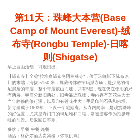
第11天：珠峰大本营(Base
Camp of Mount Everest)-绒
布寺(Rongbu Temple)-日喀
则(Shigatse)
早上自由活动，可观日出。
【绒布寺】全称“拉堆查绒布冬阿曲林寺“，位于珠峰脚下绒布冰
川的末端，海拔 5150 米，属藏传佛教宁玛派寺庙，是少见的僧
尼混居的寺庙。整个寺庙依山而建，共有5层，现在仍在使用的只
有两层。寺庙分新旧两处，旧寺靠近珠峰，寺内存有莲花生大士
当年静修的修行洞，以及印有莲花生大士手足印的石头和佛塔。
新寺建成于1902年，下设一个尼姑庵。从寺内向南，是观赏珠峰
的好位置，尤其是寺门口的玛尼堆和白塔，常被游客作为拍摄珠
峰的前景。后返回日喀则。
餐饮：早餐 午餐 晚餐
酒店：格萨尔酒店贵宾楼（弥散供氧）