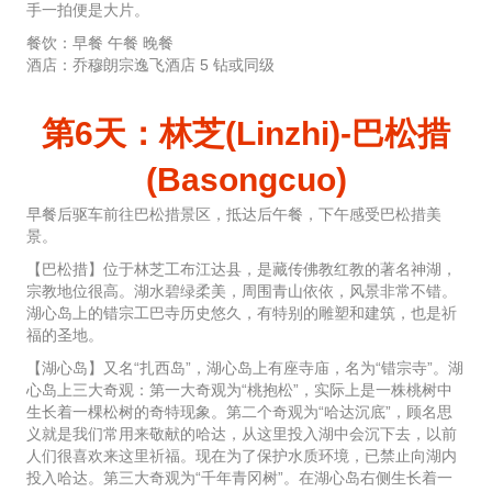
手一拍便是大片。
餐饮：早餐 午餐 晚餐
酒店：乔穆朗宗逸飞酒店 5 钻或同级
第6天：林芝(Linzhi)-巴松措
(Basongcuo)
早餐后驱车前往巴松措景区，抵达后午餐，下午感受巴松措美
景。
【巴松措】位于林芝工布江达县，是藏传佛教红教的著名神湖，
宗教地位很高。湖水碧绿柔美，周围青山依依，风景非常不错。
湖心岛上的错宗工巴寺历史悠久，有特别的雕塑和建筑，也是祈
福的圣地。
【湖心岛】又名“扎西岛”，湖心岛上有座寺庙，名为“错宗寺”。湖
心岛上三大奇观：第一大奇观为“桃抱松”，实际上是一株桃树中
生长着一棵松树的奇特现象。第二个奇观为“哈达沉底”，顾名思
义就是我们常用来敬献的哈达，从这里投入湖中会沉下去，以前
人们很喜欢来这里祈福。现在为了保护水质环境，已禁止向湖内
投入哈达。第三大奇观为“千年青冈树”。在湖心岛右侧生长着一