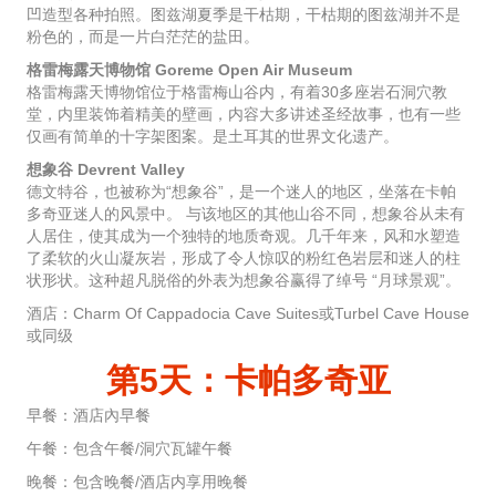
凹造型各种拍照。图兹湖夏季是干枯期，干枯期的图兹湖并不是
粉色的，而是一片白茫茫的盐田。
格雷梅露天博物馆 Goreme Open Air Museum
格雷梅露天博物馆位于格雷梅山谷内，有着30多座岩石洞穴教
堂，内里装饰着精美的壁画，内容大多讲述圣经故事，也有一些
仅画有简单的十字架图案。是土耳其的世界文化遗产。
想象谷 Devrent Valley
德文特谷，也被称为“想象谷”，是一个迷人的地区，坐落在卡帕
多奇亚迷人的风景中。 与该地区的其他山谷不同，想象谷从未有
人居住，使其成为一个独特的地质奇观。几千年来，风和水塑造
了柔软的火山凝灰岩，形成了令人惊叹的粉红色岩层和迷人的柱
状形状。这种超凡脱俗的外表为想象谷赢得了绰号 “月球景观”。
酒店：Charm Of Cappadocia Cave Suites或Turbel Cave House
或同级
第5天：卡帕多奇亚
早餐：酒店內早餐
午餐：包含午餐/洞穴瓦罐午餐
晚餐：包含晚餐/酒店内享用晚餐