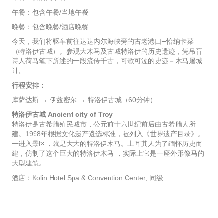
午餐：包含午餐/当地午餐
晚餐：包含晚餐/酒店晚餐
今天，我们将驱车前往达达内尔海峡旁的古老港口─恰纳卡菜
（特洛伊古城）。参观大木马及古城特洛伊的历史遗迹，凭吊盲
诗人荷马笔下所述的一段流传千古，可歌可泣的史迹－木马屠城
计。
行程安排：
库萨达斯 → 伊兹密尔 → 特洛伊古城（60分钟）
特洛伊古城 Ancient city of Troy
特洛伊是古希腊殖民城市，公元前十六世纪前后由古希腊人所
建。1998年根据文化遗产遴选标准，被列入《世界遗产目录》。
一进入景区，就是大大的特洛伊木马。土耳其人为了缅怀历史而
建，仿制了这个巨大的特洛伊木马 ，实际上它是一座外形像马的
大型建筑。
酒店：Kolin Hotel Spa & Convention Center; 同级