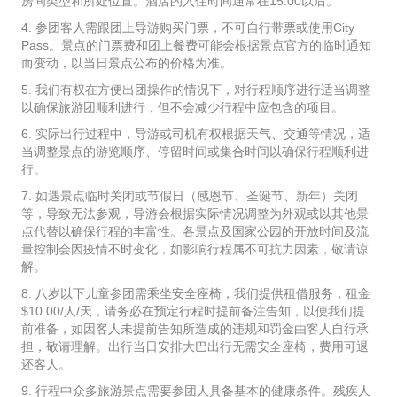
房间类型和所处位置。酒店的入住时间通常在15:00以后。
4. 参团客人需跟团上导游购买门票，不可自行带票或使用City
Pass。景点的门票费和团上餐费可能会根据景点官方的临时通知
而变动，以当日景点公布的价格为准。
5. 我们有权在方便出团操作的情况下，对行程顺序进行适当调整
以确保旅游团顺利进行，但不会减少行程中应包含的项目。
6. 实际出行过程中，导游或司机有权根据天气、交通等情况，适
当调整景点的游览顺序、停留时间或集合时间以确保行程顺利进
行。
7. 如遇景点临时关闭或节假日（感恩节、圣诞节、新年）关闭
等，导致无法参观，导游会根据实际情况调整为外观或以其他景
点代替以确保行程的丰富性。各景点及国家公园的开放时间及流
量控制会因疫情不时变化，如影响行程属不可抗力因素，敬请谅
解。
8. 八岁以下儿童参团需乘坐安全座椅，我们提供租借服务，租金
$10.00/人/天，请务必在预定行程时提前备注告知，以便我们提
前准备，如因客人未提前告知所造成的违规和罚金由客人自行承
担，敬请理解。出行当日安排大巴出行无需安全座椅，费用可退
还客人。
9. 行程中众多旅游景点需要参团人具备基本的健康条件。残疾人