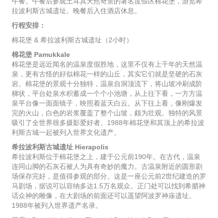
午餐。午餐后参观土耳其天然奇景的著名度假区棉花堡，游览希
拉波利斯古城遗址。晚餐后入住酒店休息。
行程安排：
棉花堡 & 希拉波利斯古城遗址（2小时）
棉花堡 Pamukkale
棉花堡是远近闻名的温泉度假胜地，这里不仅有上千年的天然温
泉，更有古怪的好似棉花一样的山丘，其实它们就是坚硬的石灰
岩。棉花堡的景观十分独特，温泉自洞顶流下，将山坡冲刷成阶
梯状，平台处泉水积蓄成一个个小池塘，从上往下看，一方方温
泉平台像一面面镜子，映照着蓝天白云。从下往上看，像刚爆发
完的火山，白色的岩浆覆盖了整个山坡，颇为壮观。独特的风景
吸引了全世界很多摄影爱好者。1988年棉花堡和其顶上的希拉波
利斯古城一起被列入世界文化遗产。
希拉波利斯古城遗址 Hierapolis
希拉波利斯位于棉花堡之上，建于公元前190年。在古代，温泉
连同山脚的石灰石被人为具有奇妙的魔力。古温泉附近的圆形剧
场保存完好，是值得参观的部分。这是一座公元前2世纪建造的罗
马剧场，据说可以容纳多达1.5万名观众。正门处可以找到希腊神
话众神的雕像，在大剧场的前面还可以遥望阿波罗神庙遗址。
1988年被列入世界遗产名录。