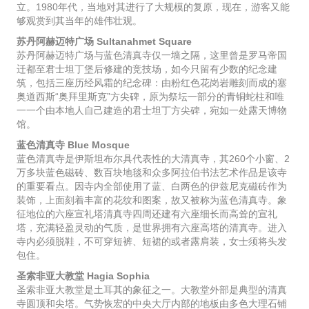
立。1980年代，当地对其进行了大规模的复原，现在，游客又能
够观赏到其当年的雄伟壮观。
苏丹阿赫迈特广场 Sultanahmet Square
苏丹阿赫迈特广场与蓝色清真寺仅一墙之隔，这里曾是罗马帝国
迁都至君士坦丁堡后修建的竞技场，如今只留有少数的纪念建
筑，包括三座历经风霜的纪念碑：由粉红色花岗岩雕刻而成的塞
奥道西斯“奥拜里斯克”方尖碑，原为祭坛一部分的青铜蛇柱和唯
一一个由本地人自己建造的君士坦丁方尖碑，宛如一处露天博物
馆。
蓝色清真寺 Blue Mosque
蓝色清真寺是伊斯坦布尔具代表性的大清真寺，其260个小窗、2
万多块蓝色磁砖、数百块地毯和众多阿拉伯书法艺术作品是该寺
的重要看点。因寺内全部使用了蓝、白两色的伊兹尼克磁砖作为
装饰，上面刻着丰富的花纹和图案，故又被称为蓝色清真寺。象
征地位的六座宣礼塔清真寺四周还建有六座细长而高耸的宣礼
塔，充满轻盈灵动的气质，是世界拥有六座高塔的清真寺。进入
寺内必须脱鞋，不可穿短裤、短裙的或者露肩装，女士须将头发
包住。
圣索非亚大教堂 Hagia Sophia
圣索非亚大教堂是土耳其的象征之一。大教堂外部是典型的清真
寺圆顶和尖塔。气势恢宏的中央大厅内部的地板由多色大理石铺