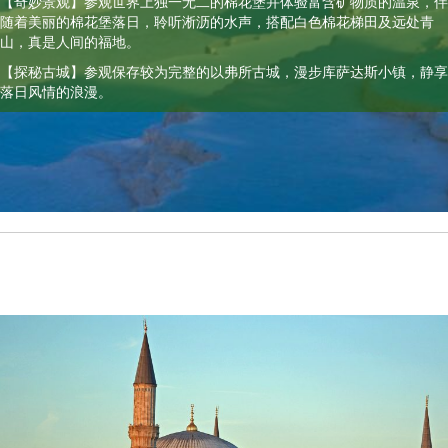
【奇妙景观】参观世界上独一无二的棉花堡并体验富含矿物质的温泉，伴
随着美丽的棉花堡落日，聆听淅沥的水声，搭配白色棉花梯田及远处青
山，真是人间的福地。
【探秘古城】参观保存较为完整的以弗所古城，漫步库萨达斯小镇，静享
落日风情的浪漫。