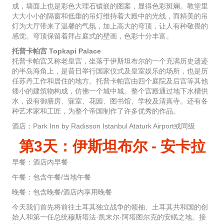
成，墙面上也是彩色大理石镶嵌的图案，显得色彩斑斓。教堂里
大大小小的隔窗和低垂的吊灯维持着大殿中的光线，而精美的吊
灯为大厅带来了温馨的气氛，加上高大的穹顶，让人有种敬畏的
感觉。穹顶保留着拜占庭式的壁画，色彩十分丰富。
托普卡帕宫 Topkapi Palace
托普卡帕宫又称老皇宫，坐落于伊斯坦布尔的一个充满历史遗迹
的半岛海角上，是昔日举行国家仪式及皇室娱乐的场所，也是历
任苏丹工作和居住的地方。托普卡帕宫由四个庭院及后宫等其他
矮小的建筑物构成，仿佛一个城中城。整个宫殿通过地下水槽供
水，设有御膳房、寐室、花园、图书馆、学校及清真寺。还有各
种艺术家和工匠，为整个帝国制作了许多优秀的作品。
酒店：Park Inn by Radisson Istanbul Ataturk Airport或同级
第3天：伊斯坦布尔 - 安卡拉
早餐：酒店內早餐
午餐：包含午餐/当地午餐
晚餐：包含晚餐/酒店内享用晚餐
今天我们首先将前往土耳其独立战争的领袖、土耳其共和国的创
始人和第一任总统穆斯塔法·凯末尔·阿塔图尔克的安眠之地。接