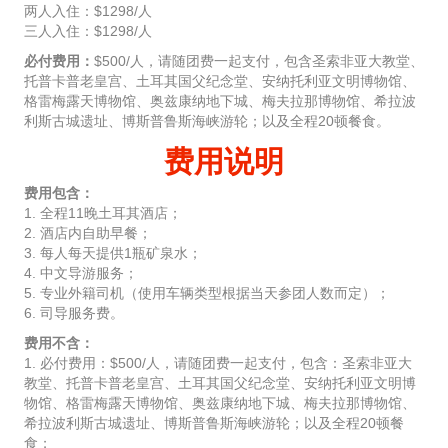
两人入住：$1298/人
三人入住：$1298/人
必付费用：
$500/人，请随团费一起支付，包含圣索非亚大教堂、
托普卡普老皇宫、土耳其国父纪念堂、安纳托利亚文明博物馆、
格雷梅露天博物馆、奥兹康纳地下城、梅夫拉那博物馆、希拉波
利斯古城遗址、博斯普鲁斯海峡游轮；以及全程20顿餐食。
费用说明
费用包含：
1. 全程11晚土耳其酒店；
2. 酒店内自助早餐；
3. 每人每天提供1瓶矿泉水；
4. 中文导游服务；
5. 专业外籍司机（使用车辆类型根据当天参团人数而定）；
6. 司导服务费。
费用不含：
1. 必付费用：$500/人，请随团费一起支付，包含：圣索非亚大
教堂、托普卡普老皇宫、土耳其国父纪念堂、安纳托利亚文明博
物馆、格雷梅露天博物馆、奥兹康纳地下城、梅夫拉那博物馆、
希拉波利斯古城遗址、博斯普鲁斯海峡游轮；以及全程20顿餐
食；