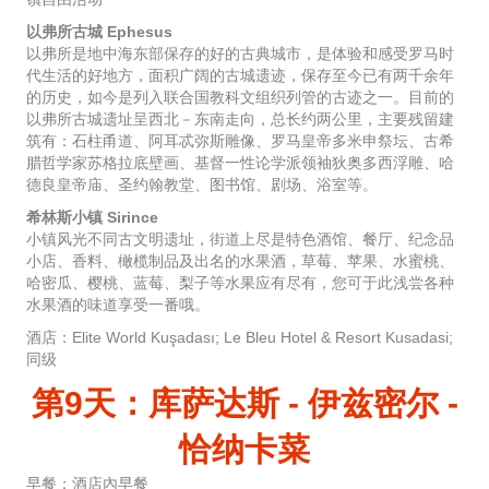
以弗所古城 Ephesus
以弗所是地中海东部保存的好的古典城市，是体验和感受罗马时
代生活的好地方，面积广阔的古城遗迹，保存至今已有两千余年
的历史，如今是列入联合国教科文组织列管的古迹之一。目前的
以弗所古城遗址呈西北－东南走向，总长约两公里，主要残留建
筑有：石柱甬道、阿耳忒弥斯雕像、罗马皇帝多米申祭坛、古希
腊哲学家苏格拉底壁画、基督一性论学派领袖狄奥多西浮雕、哈
德良皇帝庙、圣约翰教堂、图书馆、剧场、浴室等。
希林斯小镇 Sirince
小镇风光不同古文明遗址，街道上尽是特色酒馆、餐厅、纪念品
小店、香料、橄榄制品及出名的水果酒，草莓、苹果、水蜜桃、
哈密瓜、樱桃、蓝莓、梨子等水果应有尽有，您可于此浅尝各种
水果酒的味道享受一番哦。
酒店：Elite World Kuşadası; Le Bleu Hotel & Resort Kusadasi;
同级
第9天：库萨达斯 - 伊兹密尔 -
恰纳卡菜
早餐：酒店內早餐