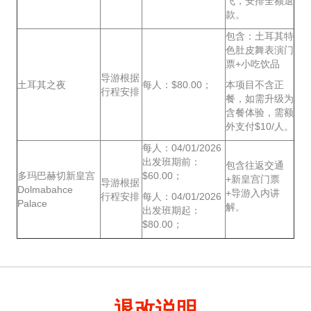
飞，安排全额退
款。
包含：土耳其特
色肚皮舞表演门
票+小吃饮品
导游根据
土耳其之夜
每人：$80.00；
本项目不含正
行程安排
餐，如需升级为
含餐体验，需额
外支付$10/人。
每人：04/01/2026
出发班期前：
包含往返交通
多玛巴赫切新皇宫
$60.00；
+新皇宫门票
导游根据
Dolmabahce
+导游入内讲
行程安排
每人：04/01/2026
Palace
解。
出发班期起：
$80.00；
退改说明