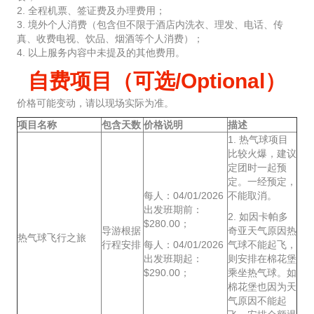
2. 全程机票、签证费及办理费用；
3. 境外个人消费（包含但不限于酒店内洗衣、理发、电话、传
真、收费电视、饮品、烟酒等个人消费）；
4. 以上服务内容中未提及的其他费用。
自费项目（可选/Optional）
价格可能变动，请以现场实际为准。
项目名称
包含天数
价格说明
描述
1. 热气球项目
比较火爆，建议
定团时一起预
定。一经预定，
每人：04/01/2026
不能取消。
出发班期前：
2. 如因卡帕多
$280.00；
导游根据
奇亚天气原因热
热气球飞行之旅
行程安排
每人：04/01/2026
气球不能起飞，
出发班期起：
则安排在棉花堡
$290.00；
乘坐热气球。如
棉花堡也因为天
气原因不能起