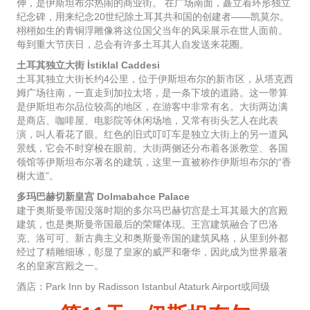
伸，是伊斯坦布尔热闹的商业街。 在广场南面，矗立着环形独立
纪念碑，用来纪念20世纪除土耳其共和国的创建者——凯莫尔。
栩栩如生的青铜浮雕像将这位国父当年的风采展示在世人面前。
每到重大节庆日，总会有许多土耳其人自发送来花圈。
土耳其独立大街 İstiklal Caddesi
土耳其独立大街长约4公里，位于伊斯坦布尔的新市区，从塔克西
姆广场往南，一直走到加拉太塔，是一条下坡的道路。这一带算
是伊斯坦布尔品位较高的地区，在游客中非常有名。大街两边满
是商店、咖啡屋、电影院等休闲场地，又常有街头艺人在此表
演，叫人看花了眼。红色的旧式叮叮车是独立大街上的另一道风
景线，它会不时穿梭在眼前。大街两侧还分布着各派教堂、各国
领馆等伊斯坦布尔著名的建筑，这里一直被称作伊斯坦布尔的“香
榭大道”。
多玛巴赫切新皇宫 Dolmabahce Palace
建于奥斯曼帝国没落时期的多尔马巴赫切宫是土耳其最大的宫殿
建筑，也是奥斯曼帝国最后的荣耀体现。王宫建筑融合了巴洛
克、洛可可、新古典主义和奥斯曼帝国的建筑风格，从里到外都
经过了精雕细琢，彰显了皇家的威严和奢华，因此成为世界最著
名的皇家宫殿之一。
酒店：Park Inn by Radisson Istanbul Ataturk Airport或同级