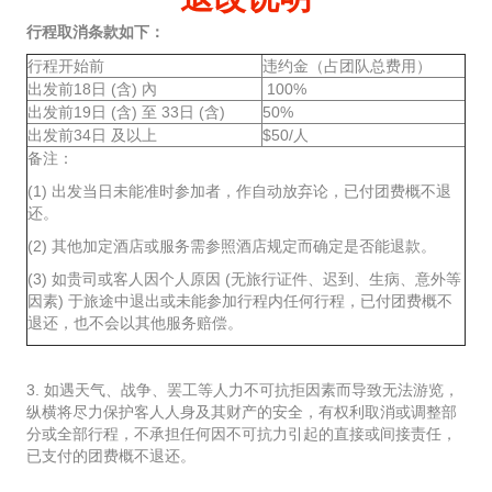
行程取消条款如下：
行程开始前
违约金（占团队总费用）
出发前18日 (含) 內
100%
出发前19日 (含) 至 33日 (含)
50%
出发前34日 及以上
$50/人
备注：
(1) 出发当日未能准时参加者，作自动放弃论，已付团费概不退
还。
(2) 其他加定酒店或服务需参照酒店规定而确定是否能退款。
(3) 如贵司或客人因个人原因 (无旅行证件、迟到、生病、意外等
因素) 于旅途中退出或未能参加行程内任何行程，已付团费概不
退还，也不会以其他服务赔偿。
3. 如遇天气、战争、罢工等人力不可抗拒因素而导致无法游览，
纵横将尽力保护客人人身及其财产的安全，有权利取消或调整部
分或全部行程，不承担任何因不可抗力引起的直接或间接责任，
已支付的团费概不退还。