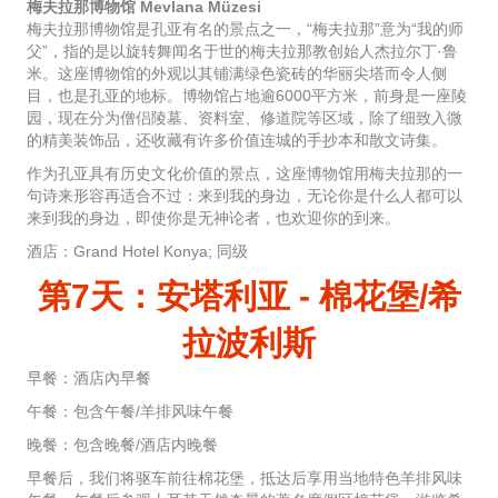
梅夫拉那博物馆 Mevlana Müzesi
梅夫拉那博物馆是孔亚有名的景点之一，“梅夫拉那”意为“我的师
父”，指的是以旋转舞闻名于世的梅夫拉那教创始人杰拉尔丁·鲁
米。这座博物馆的外观以其铺满绿色瓷砖的华丽尖塔而令人侧
目，也是孔亚的地标。博物馆占地逾6000平方米，前身是一座陵
园，现在分为僧侣陵墓、资料室、修道院等区域，除了细致入微
的精美装饰品，还收藏有许多价值连城的手抄本和散文诗集。
作为孔亚具有历史文化价值的景点，这座博物馆用梅夫拉那的一
句诗来形容再适合不过：来到我的身边，无论你是什么人都可以
来到我的身边，即使你是无神论者，也欢迎你的到来。
酒店：Grand Hotel Konya; 同级
第7天：安塔利亚 - 棉花堡/希
拉波利斯
早餐：酒店內早餐
午餐：包含午餐/羊排风味午餐
晚餐：包含晚餐/酒店内晚餐
早餐后，我们将驱车前往棉花堡，抵达后享用当地特色羊排风味