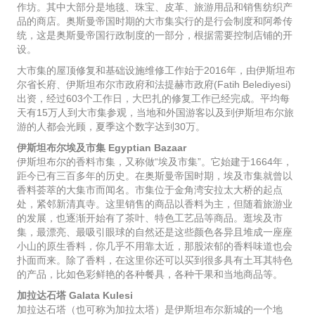
作坊。其中大部分是地毯、珠宝、皮革、旅游用品和销售纺织产
品的商店。奥斯曼帝国时期的大市集实行的是行会制度和阿希传
统，这是奥斯曼帝国行政制度的一部分，根据需要控制店铺的开
设。
大市集的屋顶修复和基础设施维修工作始于2016年，由伊斯坦布
尔省长府、伊斯坦布尔市政府和法提赫市政府(Fatih Belediyesi)
出资，经过603个工作日，大巴扎的修复工作已经完成。平均每
天有15万人到大市集参观，当地和外国游客以及到伊斯坦布尔旅
游的人都会光顾，夏季这个数字达到30万。
伊斯坦布尔埃及市集 Egyptian Bazaar
伊斯坦布尔的香料市集，又称做“埃及市集”。它始建于1664年，
距今已有三百多年的历史。在奥斯曼帝国时期，埃及市集就曾以
香料荟萃的大集市而闻名。市集位于金角湾安拉太大桥的起点
处，紧邻新清真寺。这里销售的商品以香料为主，但随着旅游业
的发展，也逐渐开始有了茶叶、特色工艺品等商品。逛埃及市
集，最漂亮、最吸引眼球的自然还是这些颜色各异且堆成一座座
小山的原生香料，你几乎不用靠太近，那股浓郁的香料味道也会
扑面而来。除了香料，在这里你还可以买到很多具有土耳其特色
的产品，比如色彩鲜艳的各种餐具，各种干果和当地商品等。
加拉达石塔 Galata Kulesi
加拉达石塔（也可称为加拉太塔）是伊斯坦布尔新城的一个地