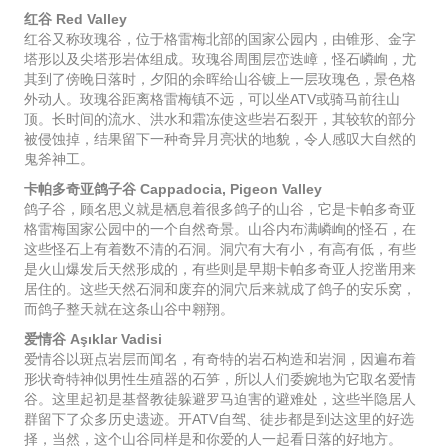
红谷 Red Valley
红谷又称玫瑰谷，位于格雷梅北部的国家公园内，由锥形、金字
塔形以及尖塔形岩体组成。玫瑰谷周围层峦迭嶂，怪石嶙峋，尤
其到了傍晚日落时，夕阳的余晖给山谷镀上一层玫瑰色，景色格
外动人。玫瑰谷距离格雷梅镇不远，可以坐ATV或骑马前往山
顶。长时间的流水、洪水和霜冻使这些岩石裂开，其较软的部分
被侵蚀掉，结果留下一种奇异月亮状的地貌，令人感叹大自然的
鬼斧神工。
卡帕多奇亚鸽子谷 Cappadocia, Pigeon Valley
鸽子谷，顾名思义就是栖息着很多鸽子的山谷，它是卡帕多奇亚
格雷梅国家公园中的一个自然奇景。山谷内布满嶙峋的怪石，在
这些怪石上有着数不清的石洞。洞穴有大有小，有高有低，有些
是火山爆发后天然形成的，有些则是早期卡帕多奇亚人挖凿用来
居住的。这些天然石洞和废弃的洞穴后来就成了鸽子的安乐窝，
而鸽子整天就在这条山谷中翱翔。
爱情谷 Aşıklar Vadisi
爱情谷以斑点岩层而闻名，有奇特的岩石构造和岩洞，因遍布着
形状奇特神似男性生殖器的石笋，所以人们委婉地为它取名爱情
谷。这里起初是基督教徒躲避罗马迫害的避难处，这些半隐居人
群留下了众多历史遗迹。开ATV自驾、徒步都是到达这里的好选
择，当然，这个山谷同样是和你爱的人一起看日落的好地方。