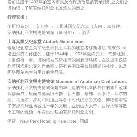
着前往建于1493年的室内市集及仓库所改建的安纳托利亚文明史
博物馆，了解安纳托利亚地区悠久的历史。
行程安排：
伊斯坦布尔 → 安卡拉 → 土耳其国父纪念堂（入内，60分钟）→
安纳托利亚文明史博物馆（60分钟）→ 酒店
土耳其国父纪念堂 Ataturk Mausoleum
这座纪念堂是为了纪念现代土耳其的建立者穆斯塔法-凯末尔-阿
塔图尔克而修建的，建于1944年，1953年最终完工，气势壮观，
非常值得一看。博物馆被气势雄伟的回廊所环绕，在这里不仅陈
列着阿塔图尔克的肖像画，还有各国政要曾经赠送的礼物，以及
阿塔图尔克生前用过的物品等。
安纳托利亚文明史博物馆 Museum of Anatolian Civilizations
安纳托利亚文明史博物馆是由城门边的古代商队居住的旅店改建
装修而成，里面展览着旧石器、新石器、哈梯、西泰特、菲尔吉
斯、乌拉尔、罗马和利迪亚等各个时代的珍贵文物。博物馆浓缩
了安那托利亚地区几千年的文明，亚历山大大帝、西泽大帝等数
个王朝的统治，孕育出灿烂的安那托利亚文明。
酒店：New Park Hotel; Ig Kale Hotel; 同级