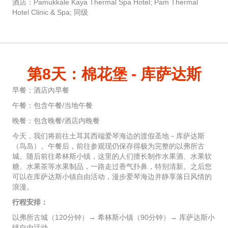
酒店：Pamukkale Kaya Thermal Spa Hotel; Pam Thermal
Hotel Clinic & Spa; 同级
第8天：棉花堡 - 库萨达斯
早餐：酒店內早餐
午餐：包含午餐/当地午餐
晚餐：包含晚餐/酒店内晚餐
今天，我们将前往土耳其西端爱琴海边的渡假圣地－库萨达斯
（鸟岛）。午餐后，前往参观现仍保存得极为完整的以弗所古
城。随后前往希林斯小镇，这里的人们擅长制作水果酒、水果软
糖、水果茶等水果制品，一路走过香气扑鼻，特别清新。之后您
可以在库萨达斯小镇自由活动，漫步爱琴海边并静享落日风情的
浪漫。
行程安排：
以弗所古城（120分钟）→ 希林斯小镇（90分钟）→ 库萨达斯小
镇自由活动