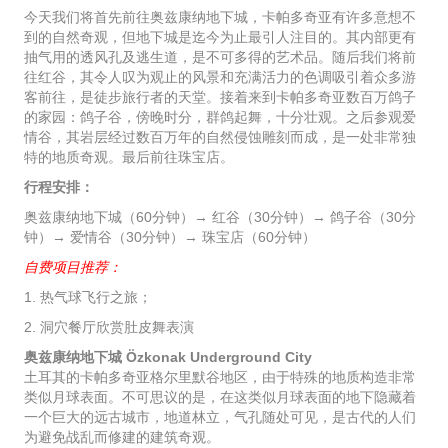
今天我们将首先前往奥兹康纳地下城，卡帕多奇亚有许多意想不
到的自然奇观，但地下城是迄今为止最引人注目的。其内部更有
抽气用的透风孔及逃生道，是不可多得的艺术品。随后我们将前
往红谷，其令人叹为观止的风景和充满活力的色调吸引着众多游
客前往，是徒步旅行者的天堂。接着来到卡帕多奇亚数百万鸽子
的家园：鸽子谷，傍晚时分，群鸽起舞，十分壮观。之后参观爱
情谷，其岩层经过数百万年的自然侵蚀雕刻而成，是一处非常独
特的地质奇观。最后前往珠宝店。
行程安排：
奥兹康纳地下城（60分钟）→ 红谷（30分钟）→ 鸽子谷（30分
钟）→ 爱情谷（30分钟）→ 珠宝店（60分钟）
自费项目推荐：
1. 热气球飞行之旅；
2. 洞穴餐厅欣赏肚皮舞表演
奥兹康纳地下城 Özkonak Underground City
土耳其的卡帕多奇亚格尔里默谷地区，由于特殊的地质构造非常
类似月球表面。不可思议的是，在这类似月球表面的地下隐藏着
一个巨大的远古城市，地道林立，气孔随处可见，是古代的人们
为避免战乱而修建的建筑奇观。