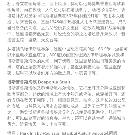
标，耸立在金角湾上。登上塔顶，你可以远眺博斯普鲁斯海峡和
金角湾。而在夜晚，人们还可以在塔顶餐厅、酒吧尽情享乐。该
塔是拜占庭皇帝阿纳斯塔修斯在507年修建的灯塔，初用木头建
造，后来被焚毁，直至1348年由热那亚人用石料重建复生，成为
当时堡垒的高点。之后又经历多次重修，在数次地震和战争劫难
中，这座塔都安然无恙。历经沧桑的加拉太塔还曾身兼数职，包
括警卫塔、监狱、天文台等。
从塔顶鸟瞰伊斯坦布尔，这座中世纪石塔高9层、66.9米，游客可
以乘坐电梯直至塔顶，360度观看蔚为壮观的伊斯坦布尔城景和
博斯普鲁斯海峡的风光。到了傍晚，这里更是拍摄日落美景的地
点。塔的上层设有餐厅和咖啡厅，甚至还有夜总会，营业至深
夜，届时可以欣赏到东方的肚皮舞、午夜表演等。
博斯普鲁斯海峡 Bosporus Strait
博斯普鲁斯海峡又称伊斯坦布尔海峡，它把土耳其分隔成亚洲和
欧洲两部分。起伏的海域上有大小船只或停泊、或穿梭其间，还
有海鸥在蓝天下翱翔，好一幅惬意风景。如今，这片长达31公里
的海域，自然风光与历史古迹相映成趣，成为了土耳其的观光地
之一。游览博斯普鲁斯海峡常见的方式便是搭乘游轮。航行于
此，可以纵览两岸的清真寺、皇宫，还可以穿越大桥、远眺城市
风光、近看海天一色，十分享受。
酒店：Park Inn by Radisson Istanbul Ataturk Airport或同级