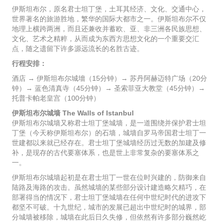
伊斯坦布尔，原名君士坦丁堡，土耳其经济、文化、交通中心，
世界著名的旅游胜地，繁华的国际大都市之一。伊斯坦布尔不仅
地理上横跨两洲，而且还兼收并蓄欧、亚、非三洲各民族思想、
文化、艺术之精粹，从而成为东西方思想文化的一个重要交汇
点，随之遗留下许多源远流长的名胜古迹。
行程安排：
酒店 → 伊斯坦布尔城墻（15分钟）→ 苏丹阿赫迈特广场（20分
钟）→ 蓝色清真寺（45分钟）→ 圣索菲亚大教堂（45分钟）→
托普卡帕老皇宫（100分钟）
伊斯坦布尔城墙 The Walls of Istanbul
伊斯坦布尔城墙又称君士坦丁堡城墙，是一道围绕并保护君士坦
丁堡（今天称伊斯坦布尔）的石墙，城墙自罗马帝国君士坦丁一
世建都以来就已经存在。君士坦丁堡城墙经历过无数的加建及修
补，是现存的古代要塞体系，也是世上非常复杂的要塞体系之
一。
伊斯坦布尔城墙起初是在君士坦丁一世在位时兴建的，防御来自
陆路及海路的攻击。虽然城墙的某些部分设计建造略欠精巧，在
部署得当的情况下，君士坦丁堡城墙在任何中世纪时代的进攻下
都坚不可破。十九世纪，城市的发展已超出中世纪时的城界，部
分城墙被移除，城墙在此后日久失修，但依然有许多部分巍然屹