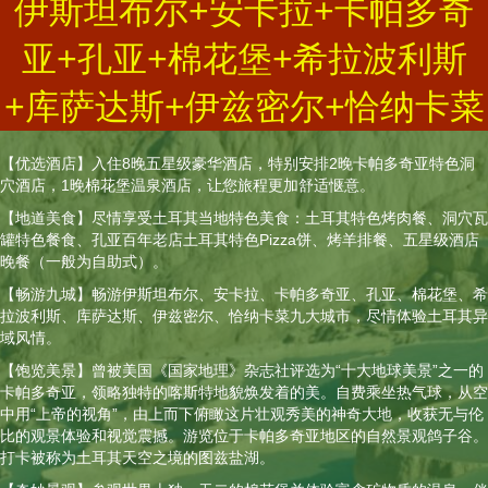
伊斯坦布尔+安卡拉+卡帕多奇
亚+孔亚+棉花堡+希拉波利斯
+库萨达斯+伊兹密尔+恰纳卡菜
【优选酒店】入住8晚五星级豪华酒店，特别安排2晚卡帕多奇亚特色洞
穴酒店，1晚棉花堡温泉酒店，让您旅程更加舒适惬意。
【地道美食】尽情享受土耳其当地特色美食：土耳其特色烤肉餐、洞穴瓦
罐特色餐食、孔亚百年老店土耳其特色Pizza饼、烤羊排餐、五星级酒店
晚餐（一般为自助式）。
【畅游九城】畅游伊斯坦布尔、安卡拉、卡帕多奇亚、孔亚、棉花堡、希
拉波利斯、库萨达斯、伊兹密尔、恰纳卡菜九大城市，尽情体验土耳其异
域风情。
【饱览美景】曾被美国《国家地理》杂志社评选为“十大地球美景”之一的
卡帕多奇亚，领略独特的喀斯特地貌焕发着的美。自费乘坐热气球，从空
中用“上帝的视角”，由上而下俯瞰这片壮观秀美的神奇大地，收获无与伦
比的观景体验和视觉震撼。游览位于卡帕多奇亚地区的自然景观鸽子谷。
打卡被称为土耳其天空之境的图兹盐湖。