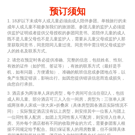
预订须知
1. 18岁以下未成年人或儿童必须由成人陪伴参团。单独旅行的未
成年人或儿童不能参加我们的旅游团。参团儿童的监护人必须提
供监护证明或者提供父母授权的参团同意书。若陪伴儿童的成人
既不是儿童父母也不是儿童监护人，需要从儿童父母或监护人那
里获取同意书，同意陪同儿童过境。同意书中需注明父母或监护
人的姓名及联系方式。
2. 请您在预定时务必提供准确、完整的信息，包括姓名、性别、
有效的证件（如护照、签证等），有效的联系方式（最好是手
机，如有问题，方便通知）、准确的航班信息或参团地点等，以
免产生预定错误，影响出行。如因您提供错误信息而造成损失，
由您自行承担。
3. 酒店多为两张单人床的房型，每个房间可合法住宿2人，包括
成人和儿童。部分酒店可三人入住一间房，房型为：三张单人床
或两张单人床或一张大床+折叠床（具体房型因各酒店实际情况不
同）；实际预定酒店没有以上房型，则安排其中一位客人与团上
一位同性客人配房，如团上无同性客人可配房，则安排入住单人
房。另外每个酒店都有不同的收取押金的方式，需要参团客人根
据不同规定给予配合。我们保证客人的用房数量，但不保障具体