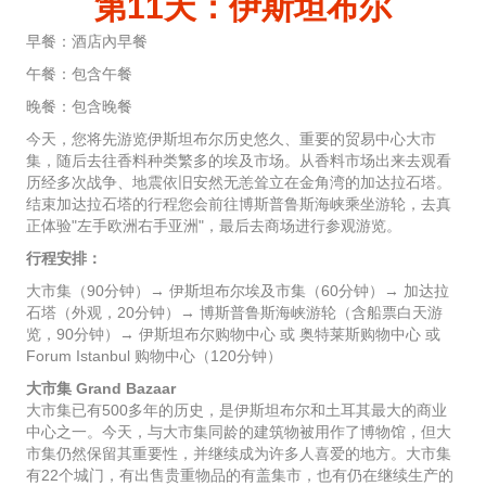
第11天：伊斯坦布尔
早餐：酒店內早餐
午餐：包含午餐
晚餐：包含晚餐
今天，您将先游览伊斯坦布尔历史悠久、重要的贸易中心大市
集，随后去往香料种类繁多的埃及市场。从香料市场出来去观看
历经多次战争、地震依旧安然无恙耸立在金角湾的加达拉石塔。
结束加达拉石塔的行程您会前往博斯普鲁斯海峡乘坐游轮，去真
正体验"左手欧洲右手亚洲"，最后去商场进行参观游览。
行程安排：
大市集（90分钟）→ 伊斯坦布尔埃及市集（60分钟）→ 加达拉
石塔（外观，20分钟）→ 博斯普鲁斯海峡游轮（含船票白天游
览，90分钟）→ 伊斯坦布尔购物中心 或 奥特莱斯购物中心 或
Forum Istanbul 购物中心（120分钟）
大市集 Grand Bazaar
大市集已有500多年的历史，是伊斯坦布尔和土耳其最大的商业
中心之一。今天，与大市集同龄的建筑物被用作了博物馆，但大
市集仍然保留其重要性，并继续成为许多人喜爱的地方。大市集
有22个城门，有出售贵重物品的有盖集市，也有仍在继续生产的