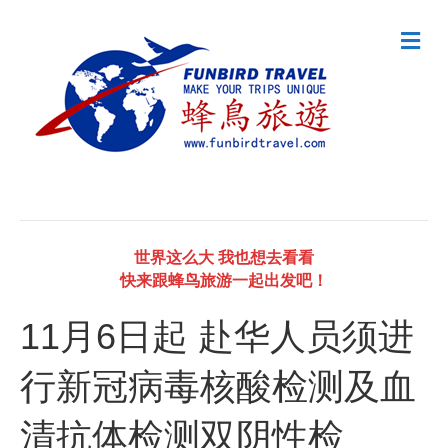
M
e
n
u
世界这么大 我也想去看看
快来跟蜂鸟旅游一起出发吧！
11月6日起 赴华人员须进
行新冠病毒核酸检测及血
清抗体检测双阴性检