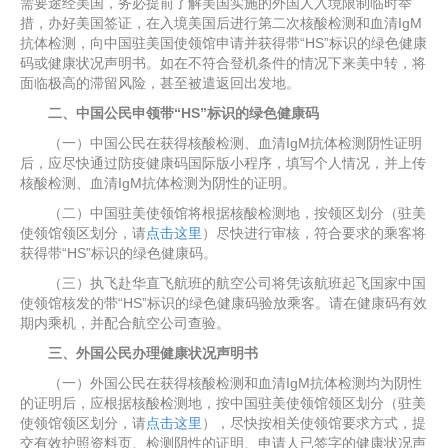
需要途经美国，务必提前了解美国实施的外国人入境限制临时举
措，办好美国签证，在入境美国后进行第二次核酸检测和血清IgM
抗体检测，向中国驻美国使领馆申请并获得带“HS”标识的绿色健康
码或健康状况声明书。如在不符合登机条件的情况下来美中转，将
面临极高的滞留风险，甚至被遣返回出发地。
二、中国公民申领带“HS”标识的绿色健康码
（一）中国公民在获得核酸检测、血清IgM抗体检测阴性证明
后，应尽快通过防疫健康码国际版小程序，填写个人情况，并上传
核酸检测、血清IgM抗体检测为阴性的证明。
（二）中国驻美使领馆将根据核酸检测地，按领区划分（驻美
使领馆领区划分，请
点击这里
）尽快进行审核，符合要求的乘客将
获得带“HS”标识的绿色健康码。
（三）执飞赴华直飞航班的航空公司将凭该航班起飞国家中国
使领馆核发的带“HS”标识的绿色健康码验放乘客。请在健康码有效
期内乘机，并配合航空公司查验。
三、外国公民办理健康状况声明书
（一）外国公民在获得核酸检测和血清IgM抗体检测均为阴性
的证明后，应根据核酸检测地，按中国驻美使领馆领区划分（驻美
使领馆领区划分，请
点击这里
），尽快按相关使领馆要求方式，提
交有效护照资料页、检测阴性的证明、申请人已签字的健康状况声