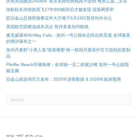
庆祝美国建国250周年 美东美西经典线路大促销 每房立减二五零
加航机长持假执照飞17年900航班后才被发现 现落网受审
驻旧金山总领馆领事证件大厅将于6月19日暂停对外办公
美国航空因燃油成本高企 暂停多条加州航线
麦克威瀑布McWay Falls：加州一号公路标志性自然景观 全球最美
的潮汐瀑布之一
加州丹麦村“小美人鱼”喷泉雕塑 惟一获得丹麦原作官方授权的复制
品
Pfeiffer Beach菲佛海滩：全球独一无二的紫沙滩 加州一号公路隐
秘宝藏
旧金山旅游局官方发布：2025年游客数据 & 2026年旅游预测