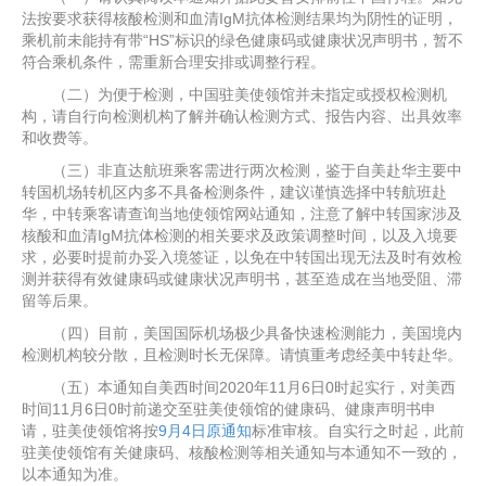
法按要求获得核酸检测和血清IgM抗体检测结果均为阴性的证明，
乘机前未能持有带“HS”标识的绿色健康码或健康状况声明书，暂不
符合乘机条件，需重新合理安排或调整行程。
（二）为便于检测，中国驻美使领馆并未指定或授权检测机
构，请自行向检测机构了解并确认检测方式、报告内容、出具效率
和收费等。
（三）非直达航班乘客需进行两次检测，鉴于自美赴华主要中
转国机场转机区内多不具备检测条件，建议谨慎选择中转航班赴
华，中转乘客请查询当地使领馆网站通知，注意了解中转国家涉及
核酸和血清IgM抗体检测的相关要求及政策调整时间，以及入境要
求，必要时提前办妥入境签证，以免在中转国出现无法及时有效检
测并获得有效健康码或健康状况声明书，甚至造成在当地受阻、滞
留等后果。
（四）目前，美国国际机场极少具备快速检测能力，美国境内
检测机构较分散，且检测时长无保障。请慎重考虑经美中转赴华。
（五）本通知自美西时间2020年11月6日0时起实行，对美西
时间11月6日0时前递交至驻美使领馆的健康码、健康声明书申
请，驻美使领馆将按
9月4日原通知
标准审核。自实行之时起，此前
驻美使领馆有关健康码、核酸检测等相关通知与本通知不一致的，
以本通知为准。