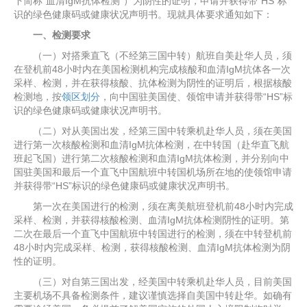
下简称“血清IgM抗体检测”）为阴性的证明，申请并获得带“HS”标
识的绿色健康码或健康状况声明书。现就具体要求通知如下：
一、检测要求
（一）对搭乘直飞（不经第三国中转）航班自美赴华人员，须
在登机前48小时内在美国检测机构完成核酸和血清IgM抗体各一次
采样、检测，并在获得核酸、抗体检测为阴性的证明后，根据核酸
检测地，按
领区划分
，向中国驻美国使、领馆申请并获得带“HS”标
识的绿色健康码或健康状况声明书。
（二）对从美国出发，经第三国中转乘机赴华人员，须在美国
进行第一次核酸检测和血清IgM抗体检测，在中转国（赴华直飞航
班起飞国）进行第二次核酸检测和血清IgM抗体检测，并分别向中
国驻美国和最后一个直飞中国航班中转国机场所在地的使领馆申请
并获得带“HS”标识的绿色健康码或健康状况声明书。
第一次在美国进行的检测，须在离美航班登机前48小时内完成
采样、检测，并获得核酸检测、血清IgM抗体检测阴性的证明。第
二次在最后一个直飞中国航班中转国进行的检测，须在中转登机前
48小时内完成采样、检测，获得核酸检测、血清IgM抗体检测为阴
性的证明。
（三）对自第三国出发，经美国中转乘机赴华人员，目前美国
主要机场不具备检测条件，建议谨慎选择自美国中转赴华。如确有