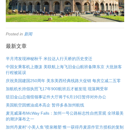
Posted in
新闻
最新文章
半月湾发现神秘秋千 米拉达人行天桥的历史变迁
中国女乘客机上撒泼 美联航上海飞旧金山航班备降东京 大批旅客
行程被延误
庆祝美国建国250周年 美东美西经典线路大促销 每房立减二五零
加航机长持假执照飞17年900航班后才被发现 现落网受审
驻旧金山总领馆领事证件大厅将于6月19日暂停对外办公
美国航空因燃油成本高企 暂停多条加州航线
麦克威瀑布McWay Falls：加州一号公路标志性自然景观 全球最美
的潮汐瀑布之一
加州丹麦村“小美人鱼”喷泉雕塑 惟一获得丹麦原作官方授权的复制