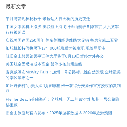
最新文章
半月湾发现神秘秋千 米拉达人行天桥的历史变迁
中国女乘客机上撒泼 美联航上海飞旧金山航班备降东京 大批旅客
行程被延误
庆祝美国建国250周年 美东美西经典线路大促销 每房立减二五零
加航机长持假执照飞17年900航班后才被发现 现落网受审
驻旧金山总领馆领事证件大厅将于6月19日暂停对外办公
美国航空因燃油成本高企 暂停多条加州航线
麦克威瀑布McWay Falls：加州一号公路标志性自然景观 全球最美
的潮汐瀑布之一
加州丹麦村“小美人鱼”喷泉雕塑 惟一获得丹麦原作官方授权的复制
品
Pfeiffer Beach菲佛海滩：全球独一无二的紫沙滩 加州一号公路隐
秘宝藏
旧金山旅游局官方发布：2025年游客数据 & 2026年旅游预测