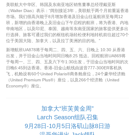
美联航大中华区、韩国及东南亚地区销售董事总经理戴亚斯
（Walter Dias）表示：“阔别接近3年，美联航于两个月前重返香港
市场。我们很高兴能于8月增加香港及旧金山往返航班至每周12
班，新增的由香港晚上及旧金山下午启程的航班，将为香港、内地
华南地区，以及印尼、泰国、越南等东南亚国家的旅客提供更多出
行选择。旅客可通过我们的枢纽机场轻松便利地转机前往超过70个
位于美国大陆、加拿大，以及拉丁美洲的目的地。”
新增航班UA878将于每周二、四、五、六、日晚上 10:30 从香港
出发，并于旧金山当地时间同日晚8:25 抵达。回程航班UA869将
于每周一、三、四、五及六下午1:30出发，于旧金山当地时间的次
日晚6:45到达香港。香港-旧金山航线由波音777-300ER客机执
飞，机舱设有60个United Polaris®商务舱座位，24个豪华经济舱
（United Premium Plus®）座位，以及266个经济舱（United
Economy®）座位。
加拿大“班芙黄金周”
Larch Season组队召集
9月28日-10月5日洛矶山脉8日游
温哥华进出 Jack领队