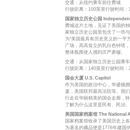
交通：从纽约乘车前往费城
行驶距离：100英里行驶时间：
国家独立历史公园 Independence Na
费城这片土地，见证了美国的独
家独立历史公园里包含了一些与
为“美国最具有历史意义的一平
广场，高高耸立的乳白色钟塔，
整体氛围使人感到庄严肃穆。
交通：从国家独立历史公园乘车
行驶距离：140英里行驶时间：
国会大厦 U.S. Capitol
作为美国的政治中心，华盛顿拥
厦，美国联邦最高法院等。我们
行走在华丽精美的国会走廊，聆
了解为什么这里是民有、民治、
美国国家档案馆 The National A
国家档案馆收录了美国历史上各
为著名的藏品便是1776年建