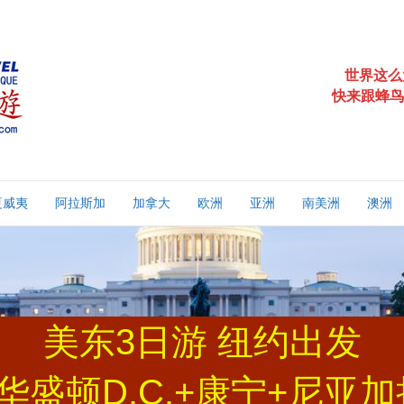
世界这么
快来跟蜂鸟
夏威夷
阿拉斯加
加拿大
欧洲
亚洲
南美洲
澳洲
美东3日游 纽约出发
华盛顿D.C.+康宁+尼亚