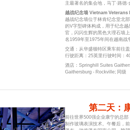
主最著名的集会地，马丁·路德
越战纪念墙 Vietnam Veterans 
越战纪念墙位于林肯纪念堂北部
的V字型碑体构成，用于纪念越
官，闪闪生辉的黑色大理石墙上
名1959年至1975年间在越南
交通：从华盛顿特区乘车前往盖
行驶距离：25英里行驶时间：4
酒店：Springhill Suites Gaithers
Gaithersburg - Rockville; 同级
第二天：康
前往世界500强企业康宁的总
制作玻璃表演技术。午餐后，前