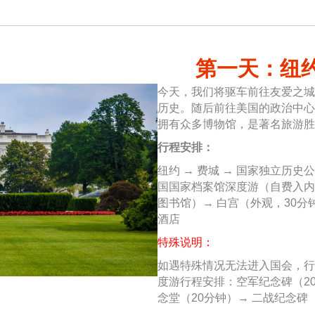
第一天：纽约 
今天，我们将驱车前往友爱之城
历史。随后前往美国的政治中心
拥有众多博物馆，是著名旅游胜
行程安排：
纽约 → 费城 → 国家独立历史
国国家档案馆深度游（自费入内
图书馆）→ 白宫（外观，30分
酒店
特殊说明：
如遇特殊情况无法进入国会，行
度游行程安排：空军纪念碑（2
念堂（20分钟）→ 二战纪念碑