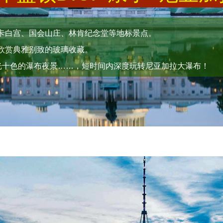
卡白宫、国会山庄、林肯纪念堂等地标景点。
欣赏典雅别致的玻璃收藏。
五光十色的瀑布夜景……，短时间内深度玩转尼亚加拉大瀑布！