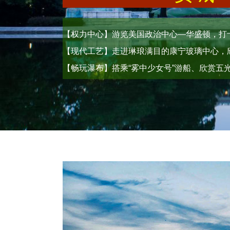
【权力中心】游览美国政治中心—华盛顿，打
【现代工艺】走进琳琅满目的康宁玻璃中心，
【畅玩瀑布】搭乘“雾中少女号”游船、欣赏