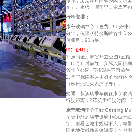
瀑布，游览瀑布国家公园，眺望
布」。水势一泻千里，雷霆万钧
行程安排：
康宁玻璃中心（自费，90分钟）
分钟，仅限沃特金斯峡谷州立公
付项目，90分钟）
特别说明：
1. 沃特金斯峡谷州立公园+
5-10月）后前往，实际入园
谷州立公园+五指湖将不再前往
2. 为了保障客人更好的旅行
（该日无烟火表演除外）。
交通：从酒店乘车前往康宁玻璃
行驶距离：275英里行驶时间：
康宁玻璃中心 The Corning Muse
享誉中外的康宁玻璃中心位于纽
宁。别看它城市规模不大，却是
国的地位就像景德镇瓷器在中国