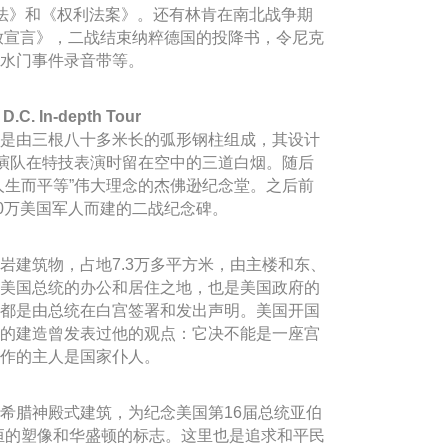
法》和《权利法案》。还有林肯在南北战争期
解放宣言》，二战结束纳粹德国的投降书，令尼克
水门事件录音带等。
. In-depth Tour
是由三根八十多米长的弧形钢柱组成，其设计
表演队在特技表演时留在空中的三道白烟。随后
人生而平等”伟大理念的杰佛逊纪念堂。之后前
00万美国军人而建的二战纪念碑。
岩建筑物，占地7.3万多平方米，由主楼和东、
美国总统的办公和居住之地，也是美国政府的
都是由总统在白宫签署和发出声明。美国开国
的建造曾发表过他的观点：它决不能是一座宫
作的主人是国家仆人。
希腊神殿式建筑，为纪念美国第16届总统亚伯
恒的塑像和华盛顿的标志。这里也是追求和平民