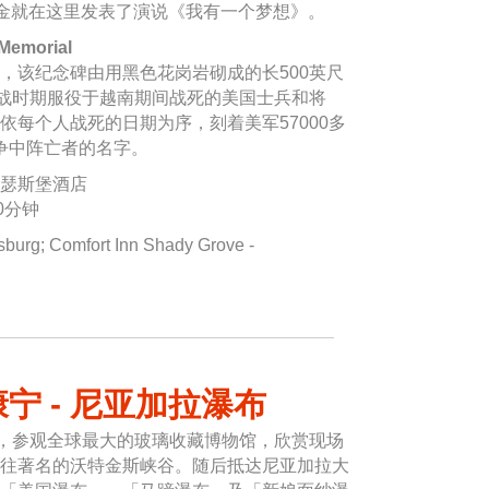
·金就在这里发表了演说《我有一个梦想》。
Memorial
，该纪念碑由用黑色花岗岩砌成的长500英尺
战时期服役于越南期间战死的美国士兵和将
依每个人战死的日期为序，刻着美军57000多
战争中阵亡者的名字。
瑟斯堡酒店
0分钟
burg; Comfort Inn Shady Grove -
宁 - 尼亚加拉瀑布
部，参观全球最大的玻璃收藏博物馆，欣赏现场
往著名的沃特金斯峡谷。随后抵达尼亚加拉大