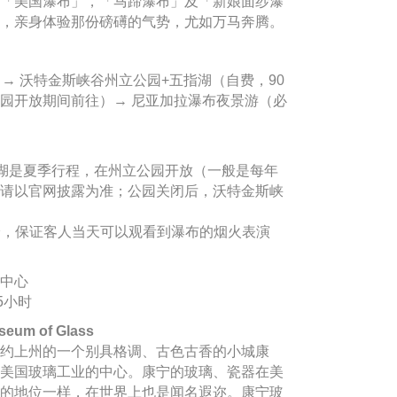
「美国瀑布」，「马蹄瀑布」及「新娘面纱瀑
，亲身体验那份磅礡的气势，尤如万马奔腾。
→ 沃特金斯峡谷州立公园+五指湖（自费，90
园开放期间前往）→ 尼亚加拉瀑布夜景游（必
五指湖是夏季行程，在州立公园开放（一般是每年
日期请以官网披露为准；公园关闭后，沃特金斯峡
。
体验，保证客人当天可以观看到瀑布的烟火表演
中心
5小时
um of Glass
约上州的一个别具格调、古色古香的小城康
美国玻璃工业的中心。康宁的玻璃、瓷器在美
的地位一样，在世界上也是闻名遐迩。康宁玻