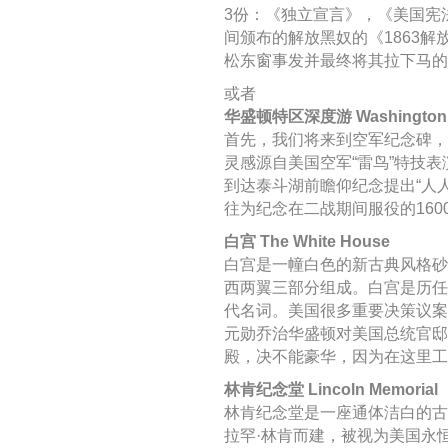
3份：《独立宣言》，《美国宪
间颁布的解放黑奴的《1863
松东窗事发并最终将其拉下马的
或者
华盛顿特区深度游 Washington D.C
首先，我们将来到空军纪念碑，
灵感源自美国空军“雷鸟”特技
到达泰斗湖前瞻仰纪念提出“人
往为纪念在二战期间服役的16
白宫 The White House
白宫是一幢白色的新古典风格砂
西两翼三部分组成。白宫是历任
代名词。美国很多重要决策议案
元勋乔治华盛顿对美国总统官邸
殿，决不能豪华，因为在这里工
林肯纪念堂 Lincoln Memorial
林肯纪念堂是一座通体洁白的古
拉罕·林肯而建，被视为美国永