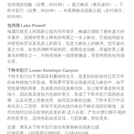
包伟湖皮划艇（自费，60分钟）→ 葛兰峡谷（乘车途经）→ 下
羚羊彩穴（自费，90分钟）→ 布莱斯峡谷国家公园（必付项目，
60分钟）
包伟湖 Lake Powell
地属印第安人和国家公园共同开发区，鲍威尔湖除了拥有庞大的
水量外，还拥有世界上稀有的奇观之一水上峡谷。它就如同嵌在
赤橙色科罗拉多高原上的碧玉，也是大峡谷上的峡湾。您可途径
葛兰大坝，在包伟湖畔停留拍照，或乘坐皮划艇，穿越世界上最
著名的槽谷之一，与包伟湖来一场亲密邂逅，享受绝美的包伟湖
全景。
下羚羊彩穴 Lower Antelope Canyon
下羚羊彩穴位于美国亚利桑纳州北方，是柔软的砂岩经过百万年
的各种侵蚀力所形成。季风季节里常出现暴洪流入峡谷中，由于
突然暴增的雨量，造成暴洪的流速相当快，加上狭窄通道将河道
缩小，因此垂直侵蚀力也相对变大，形成了下羚羊彩穴底部的走
廊，以及谷壁上坚硬光滑、如同流水般的边缘。下羚羊彩穴中没
有任何人工照明，所有可见的光线均来自于峡谷顶部的裂缝，这
些光线经过岩石纹理的反复折射 进入谷底，产生出梦幻般不规则
的色彩变化，这些色彩由深至浅，七彩斑斓，美轮美奂。
交通：乘车从下羚羊彩穴前往布莱斯峡谷国家公园
行驶距离：160英里行驶时间：2小时40分钟