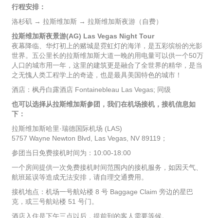
行程安排：
洛杉矶 → 拉斯维加斯 → 拉斯维加斯夜游（自费）
拉斯维加斯夜景游(AG) Las Vegas Night Tour
夜幕降临、华灯初上的赌城是霓虹灯的海洋，是五彩缤纷的光影
世界。五公里长的拉斯维加斯大道一晚的用电量可以供一个50万
人口的城市用一年，这里的建筑更是融合了全世界的精华，是当
之无愧人类工程学上的奇迹，也是最具美国特色的城市！
酒店：枫丹白露酒店 Fontainebleau Las Vegas; 同级
也可以选择从拉斯维加斯参团，我们在机场接机，接机信息如
下：
拉斯维加斯哈里·瑞德国际机场 (LAS)
5757 Wayne Newton Blvd, Las Vegas, NV 89119；
参团当日免费接机时间为：10:00-18:00
一个房间提供一次免费接机时间范围内的接机服务，如因天气、
航班延误等造成无法安排，请自理交通费用。
接机地点：机场一号航站楼 8 号 Baggage Claim 旁边的星巴
克，或三号航站楼 51 号门。
酒店入住是下午三点以后，提前到的客人需要等候。