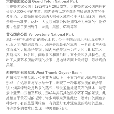
大提顿国家公园 Grand Teton National Park
大提顿国家公园于1929年2月26日成立。大提顿国家公园内拥有
长度达300公里的步道。园内并有以杰克森湖与珍妮湖为首的众
多湖泊。大提顿国家公园的大部分区域均位于洛矶山脉内，自然
景观十分壮美。此外，大提顿国家公园还拥有极为丰富的生物资
源，包括了美洲野牛、灰熊、黑熊、驼鹿等等。
黄石国家公园 Yellowstone National Park
地处号称"美洲脊梁"的洛矶山脉，位于美国西部北洛矶山和中洛
矶山之间的熔岩高原上。地热奇观是他的标志，一片由水与火锤
炼而成的大地原始景观，园内自然景观分为五大区，即猛犸区、
罗斯福区、峡谷区、间歇泉区和湖泊区，五个景区各具特色。超
出了人类艺术所能表现的极限，是地球表面上最精彩、最壮观的
美景。
西拇指间歇泉盆地 West Thumb Geyser Basin
西拇指间歇泉盆地，位于黄石湖边上，十五万年前因地壳陷落而
形成，在热喷泉与湖水结合下，出现了一种烟雾弥漫的奇妙景
观：烟雾缭绕处是热泉的蒸气，绿波盈盈处是黄石的湖水，与背
景中蓝天白云相互辉映，形成与黄石其他温泉区不同的景观。此
处相当于黄石湖的湖湾，许多间歇泉聚集此处，喷水口的颜色多
种多样，有的呈透明绿色，有的呈好似水泥色般的暗暗的黑色。
许许多多的喷水口呈现一种美丽的幻想。