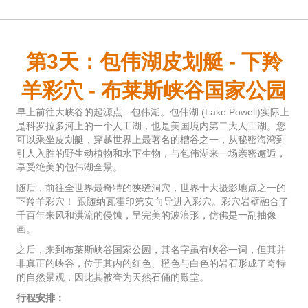
第3天：包伟湖皮划艇 - 下羚
羊彩穴 - 布莱斯峡谷国家公园
早上前往大峡谷的起源点 - 包伟湖。包伟湖 (Lake Powell)实际上
是科罗拉多河上的一个人工湖，也是美国境内第二大人工湖。您
可以乘坐皮划艇，穿越世界上最著名的槽谷之一，从秘密海湾到
引人入胜的野生动植物和水下生物，与包伟湖来一场亲密邂逅，
享受绝美的包伟湖全景。
随后，前往全世界最奇特的狭缝洞穴，世界十大摄影地点之一的
下羚羊彩穴！ 跟随纳瓦霍印第安向导进入彩穴。彩穴岩壁融合了
千百年来风和洪流的侵蚀，呈完美的波浪形，仿佛是一副抽像
画。
之后，来到布莱斯峡谷国家公园，其名字虽有峡谷一词，但其并
非真正的峡谷，位于其内的红色、橙色与白色的岩石形成了奇特
的自然景观，因此其被誉为天然石俑的殿堂。
行程安排：