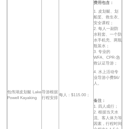
费用包含：
1. 皮划艇、划
船桨、救生衣、
安全课程；
2. 每人一副防
水鞋套、一个防
水手机壳、两瓶
瓶装水；
3. 专业的
WFA、CPR-急
救认证导游；
4. 水上活动专
业导游小费$6/
人。
包伟湖皮划艇 Lake
导游根据
每人：$115.00；
Powell Kayaking
行程安排
备注：
1. 四人成行；
2. 根据当天水
流、客人体力等
因素，行程时间