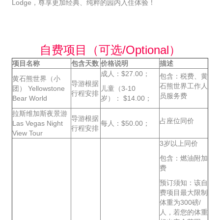
Lodge，尊享更加经典、纯粹的园内入住体验！
自费项目（可选/Optional）
项目名称
包含天数
价格说明
描述
成人：$27.00；
包含：税费、黄
黄石熊世界（小
导游根据
石熊世界工作人
团） Yellowstone
儿童（3-10
行程安排
员服务费
Bear World
岁）： $14.00；
拉斯维加斯夜景游
导游根据
占座位同价
Las Vegas Night
每人：$50.00；
行程安排
View Tour
3岁以上同价
包含：燃油附加
费
预订须知：该自
费项目最大限制
体重为300磅/
人，若您的体重