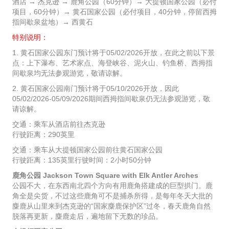
酒店 → 杰克逊 → 鹿角公园（60分钟）→ 大提顿国家公园（必付
项目，60分钟）→ 黄石国家公园（必付项目，40分钟，停留西拇
指间歇泉盆地）→ 西黄石
特别说明：
1. 黄石国家公园东门预计将于05/02/2026开放，在此之前以下景
点：上下瀑布、艺术家点、海登峡谷、泥火山、钓鱼桥、西拇指
间歇泉均无法参观游览，敬请谅解。
2. 黄石国家公园南门预计将于05/10/2026开放，因此
05/02/2026-05/09/2026期间西拇指间歇泉仍无法参观游览，敬
请谅解。
交通：乘车从酒店前往杰克逊
行驶距离：290英里
交通：乘车从大提顿国家公园前往黄石国家公园
行驶距离：135英里行驶时间：2小时50分钟
鹿角公园 Jackson Town Square with Elk Antler Arches
公园不大，在东西南北四个方向有用鹿角搭建成的巨型拱门。鹿
角全是尖货，不过这些鹿角可不是捕杀所得，是每年冬天大批的
麋鹿从山里来到杰克逊的“国家麋鹿保护区”过冬，春天鹿角自然
脱落再更新，麋鹿走后，遍地留下无数的珍品。