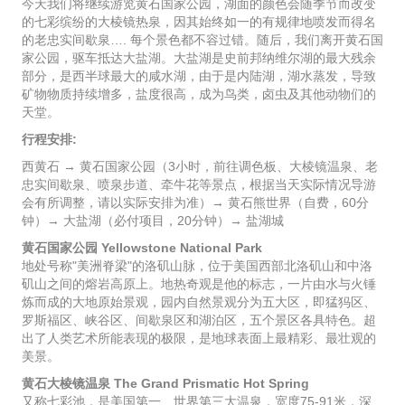
今天我们将继续游览黄石国家公园，湖面的颜色会随季节而改变
的七彩缤纷的大棱镜热泉，因其始终如一的有规律地喷发而得名
的老忠实间歇泉…. 每个景色都不容过错。随后，我们离开黄石国
家公园，驱车抵达大盐湖。大盐湖是史前邦纳维尔湖的最大残余
部分，是西半球最大的咸水湖，由于是内陆湖，湖水蒸发，导致
矿物物质持续增多，盐度很高，成为鸟类，卤虫及其他动物们的
天堂。
行程安排:
西黄石 → 黄石国家公园（3小时，前往调色板、大棱镜温泉、老
忠实间歇泉、喷泉步道、牵牛花等景点，根据当天实际情况导游
会有所调整，请以实际安排为准）→ 黄石熊世界（自费，60分
钟）→ 大盐湖（必付项目，20分钟）→ 盐湖城
黄石国家公园 Yellowstone National Park
地处号称"美洲脊梁"的洛矶山脉，位于美国西部北洛矶山和中洛
矶山之间的熔岩高原上。地热奇观是他的标志，一片由水与火锤
炼而成的大地原始景观，园内自然景观分为五大区，即猛犸区、
罗斯福区、峡谷区、间歇泉区和湖泊区，五个景区各具特色。超
出了人类艺术所能表现的极限，是地球表面上最精彩、最壮观的
美景。
黄石大棱镜温泉 The Grand Prismatic Hot Spring
又称七彩池，是美国第一、世界第三大温泉，宽度75-91米，深