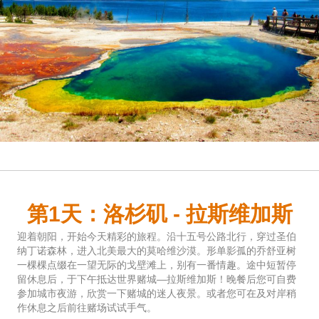
第1天：洛杉矶 - 拉斯维加斯
迎着朝阳，开始今天精彩的旅程。沿十五号公路北行，穿过圣伯
纳丁诺森林，进入北美最大的莫哈维沙漠。形单影孤的乔舒亚树
一棵棵点缀在一望无际的戈壁滩上，别有一番情趣。途中短暂停
留休息后，于下午抵达世界赌城—拉斯维加斯！晚餐后您可自费
参加城市夜游，欣赏一下赌城的迷人夜景。或者您可在及对岸稍
作休息之后前往赌场试试手气。