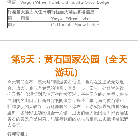
酒店：Wagon Wheel Hotel; Old Faithful Snow Lodge
行程当天酒店入住日期
行程当天酒店参考信息
周一、周四
Wagon Wheel Hotel
周六
Old Faithful Snow Lodge
第5天：黄石国家公园（全天
游玩）
今天我们会有一整天时间漫游黄石仙境，色彩在这里被无限组
合、放大，兼似有似无的轻雾，真是一步一回头，处处皆美景。
今天我们会观赏到风情万种的黄石湖，亭亭玉立的钓鱼桥，咚咚
巨响的火山口，日新月异的间歇泉，挟带千军万马的黄石瀑布，
壮阔恢弘的大峡谷，万马奔腾的上瀑布；五彩缤纷雾气腾腾的诺
里斯；各种野生动物也会一入镜，朋友们会大饱眼福！想要描述
黄石的美景总是词穷，只能靠我们的双眼与相机去丈量和铭记醉
人美景。
行程安排：