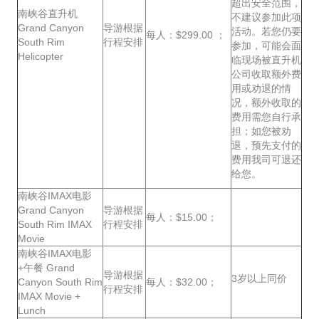
超出安全范围，
南峡谷直升机
不建议参加此项
Grand Canyon
导游根据
活动。若您仍要
每人：$299.00 ；
South Rim
行程安排
参加，可能会面
Helicopter
临现场被直升机
公司收取额外费
用或劝退的情
况，额外收取的
费用需您自行承
担；如您被劝
退，预先支付的
费用我司可退还
给您。
南峡谷IMAX电影
Grand Canyon
导游根据
每人：$15.00；
South Rim IMAX
行程安排
Movie
南峡谷IMAX电影
+午餐 Grand
导游根据
3岁以上同价
Canyon South Rim
每人：$32.00；
行程安排
IMAX Movie +
Lunch