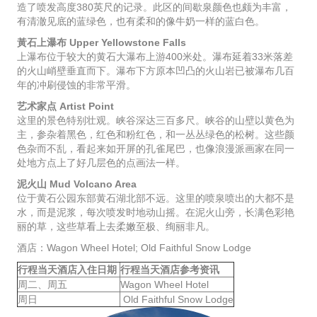
造了喷发高度380英尺的记录。此区的间歇泉颜色也颇为丰富，
有清澈见底的蓝绿色，也有柔和的像牛奶一样的蓝白色。
黃石上瀑布 Upper Yellowstone Falls
上瀑布位于较大的黄石大瀑布上游400米处。瀑布延着33米落差
的火山峭壁垂直而下。瀑布下方原本凹凸的火山岩已被瀑布几百
年的冲刷侵蚀的非常平滑。
艺术家点 Artist Point
这里的景色特别壮观。峡谷深达三百多尺。峡谷的山壁以黄色为
主，参杂着黑色，红色和粉红色，和一丛丛绿色的松树。这些颜
色杂而不乱，看起来如开屏的孔雀尾巴，也像浪漫派画家在同一
处地方点上了好几层色的点画法一样。
泥火山 Mud Volcano Area
位于黄石公园东部黄石湖北部不远。这里的喷泉喷出的大都不是
水，而是泥浆，每次喷发时地动山摇。在泥火山旁，长满色彩艳
丽的草，这些草看上去柔嫩至极、绚丽非凡。
酒店：Wagon Wheel Hotel; Old Faithful Snow Lodge
行程当天酒店入住日期
行程当天酒店参考资讯
周二、周五
Wagon Wheel Hotel
周日
Old Faithful Snow Lodge