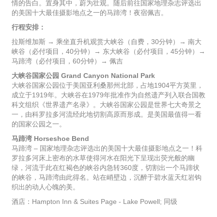
情的告白。置身其中，蔚为壮观。随后前往国家地理杂志评选出
的美国十大最佳摄影地点之一的马蹄湾！夜宿佩吉。
行程安排：
拉斯维加斯 → 乘坐直升机观赏大峡谷（自费，30分钟）→ 南大
峡谷（必付项目，40分钟）→ 东大峡谷（必付项目，45分钟）→
马蹄湾（必付项目，60分钟）→ 佩吉
大峡谷国家公园 Grand Canyon National Park
大峡谷国家公园位于美国亚利桑那州北部，占地1904平方英里，
成立于1919年。大峡谷在1979年批准作为自然遗产列入联合国教
科文组织《世界遗产名录》。大峡谷国家公园是世界七大奇景之
一，由科罗拉多河流经此地切割高原而形成。是美国最值得一看
的国家公园之一。
马蹄湾 Horseshoe Bend
马蹄湾 – 国家地理杂志评选出的美国十大最佳摄影地点之一！科
罗拉多河床上密布的水草使得河水在阳光下呈现出荧光般的幽
绿，河流于此在红褐色的峡谷内急转360度，切割出一个马蹄状
的峡谷，马蹄湾由此得名。站在峭壁边，沉醉于碧水蓝天红岩钩
织出的动人心魄的美。
酒店：Hampton Inn & Suites Page - Lake Powell; 同级