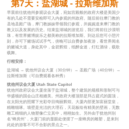
第7天：盐湖城 - 拉斯维加斯
早晨前往犹他州参观议会大厦，宛如宫殿般的政府大楼是美国少
有的几处不需要安检即可入内参观的州政府。随后前往摩门教的
圣地圣殿广场，摩门教姊妹带领我们参观，并娓娓道来摩门教的
教义以及发展的历史。结束盐湖城的游览后，我们将前往沙漠明
珠，有世界赌博娱乐之都美称的拉斯维加斯。到达后您可小憩片
刻，亦可下赌场试试手气，傍晚可以自费参加夜游，看世界闻名
的赌城大道，身处其中，金碧辉煌，纸醉金迷，灯红酒绿，载歌
载舞。
行程安排：
盐湖城 → 犹他州议会大厦（30分钟）→ 圣殿广场（40分钟）→
拉斯维加斯（可自费观看各种秀）
犹他州议会大厦 Utah State Capitol
犹他州政府议会大厦坐落于盐湖城，整个建筑的规模和形制可与
华盛顿的国会山庄相媲美。州政府大楼顶部是拜占庭式的圆顶，
在太阳光的照耀下光彩夺目绚丽辉煌。大厦内部更加富丽堂皇，
精雕细琢。墙壁是光洁的大理石，天花板绘有精美的壁画，无数
雕工精细的人物塑像伫立其中，栩栩如生。另外由于犹他州别
名“蜂房州”，大厦门前的显眼处便摆了一座蜂房的雕塑，是来到
此处的游客不可不合影的景点之一。