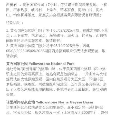
西黄石 → 黄石国家公园（7小时，停留诺里斯间歇泉盆地、上梯
田、巨象热泉、峡谷村、上瀑布、艺术家点、海登山谷、泥火
山、钓鱼桥等景点，景点安排会根据当天实际情况有所调整）
特别说明：
1. 黄石国家公园东门预计将于05/02/2025开放，在此之前以下景
点：上下瀑布、艺术家点、海登峡谷、泥火山、钓鱼桥、西拇指
间歇泉均无法参观游览，敬请谅解。
2. 黄石国家公园南门预计将于05/10/2025开放，因此
05/02/2025-05/09/2025期间西拇指间歇泉仍无法参观游览，敬
请谅解。
黄石国家公园 Yellowstone National Park
地处号称"美洲脊梁"的洛矶山脉，位于美国西部北洛矶山和中洛
矶山之间的熔岩高原上。地热奇观是他的标志，一片由水与火锤
炼而成的大地原始景观，园内自然景观分为五大区，即猛犸区、
罗斯福区、峡谷区、间歇泉区和湖泊区，五个景区各具特色。超
出了人类艺术所能表现的极限，是地球表面上最精彩、最壮观的
美景。
诺里斯间歇泉盆地 Yellowstone Norris Geyser Basin
诺里斯间歇泉盆地是黄石公园里最热、最不稳定的一系列间歇
泉。它长期蛰伏，很久才喷发一次（上次喷发为2008年），曾创