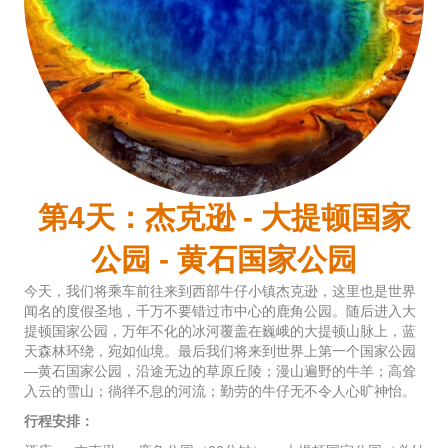
第4天：杰克逊 - 大提顿国家
公园 - 黄石国家公园
今天，我们将乘车前往来到西部牛仔小镇杰克逊，这里也是世界
闻名的度假圣地，千万不要错过市中心的鹿角公园。随后进入大
提顿国家公园，万年不化的冰河覆盖在巍峨的大提顿山脉上，蓝
天森林环绕，宛如仙境。最后我们将来到世界上第一个国家公园
—黄石国家公园，沿途无边的草原丘陵；漫山遍野的牛羊；高耸
入云的雪山；徜徉不息的河流；勤劳的牛仔无不令人心旷神怡。
行程安排：