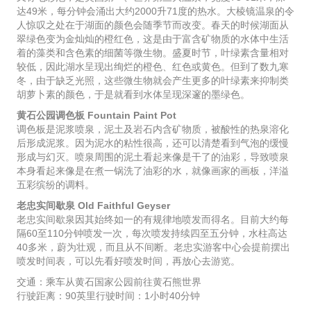
达49米，每分钟会涌出大约2000升71度的热水。大棱镜温泉的令
人惊叹之处在于湖面的颜色会随季节而改变。春天的时候湖面从
翠绿色变为金灿灿的橙红色，这是由于富含矿物质的水体中生活
着的藻类和含色素的细菌等微生物。盛夏时节，叶绿素含量相对
较低，因此湖水呈现出绚烂的橙色、红色或黄色。但到了数九寒
冬，由于缺乏光照，这些微生物就会产生更多的叶绿素来抑制类
胡萝卜素的颜色，于是就看到水体呈现深邃的墨绿色。
黄石公园调色板 Fountain Paint Pot
调色板是泥浆喷泉，泥土及岩石内含矿物质，被酸性的热泉溶化
后形成泥浆。因为泥水的粘性很高，还可以清楚看到气泡的缓慢
形成与幻灭。喷泉周围的泥土看起来像是干了的油彩，导致喷泉
本身看起来像是在煮一锅洗了油彩的水，就像画家的画板，洋溢
五彩缤纷的调料。
老忠实间歇泉 Old Faithful Geyser
老忠实间歇泉因其始终如一的有规律地喷发而得名。目前大约每
隔60至110分钟喷发一次，每次喷发持续四至五分钟，水柱高达
40多米，蔚为壮观，而且从不间断。老忠实游客中心会提前摆出
喷发时间表，可以先看好喷发时间，再放心去游览。
交通：乘车从黄石国家公园前往黄石熊世界
行驶距离：90英里行驶时间：1小时40分钟