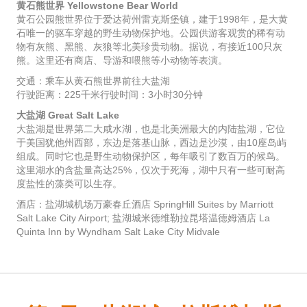
黄石熊世界 Yellowstone Bear World
黄石公园熊世界位于爱达荷州雷克斯堡镇，建于1998年，是大黄
石唯一的驱车穿越的野生动物保护地。公园供游客观赏的稀有动
物有灰熊、黑熊、灰狼等北美珍贵动物。据说，有接近100只灰
熊。这里还有商店、导游和喂熊等小动物等表演。
交通：乘车从黄石熊世界前往大盐湖
行驶距离：225千米行驶时间：3小时30分钟
大盐湖 Great Salt Lake
大盐湖是世界第二大咸水湖，也是北美洲最大的内陆盐湖，它位
于美国犹他州西部，东边是落基山脉，西边是沙漠，由10座岛屿
组成。同时它也是野生动物保护区，每年吸引了数百万的候鸟。
这里湖水的含盐量高达25%，仅次于死海，湖中只有一些可耐高
度盐性的藻类可以生存。
酒店：盐湖城机场万豪春丘酒店 SpringHill Suites by Marriott
Salt Lake City Airport; 盐湖城米德维勒拉昆塔温德姆酒店 La
Quinta Inn by Wyndham Salt Lake City Midvale