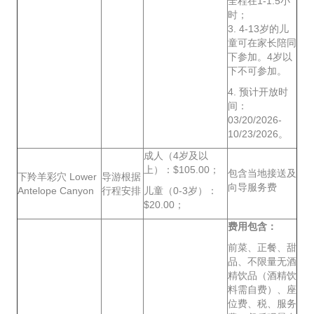
全程在1-1.5小
时；
3. 4-13岁的儿
童可在家长陪同
下参加。4岁以
下不可参加。
4. 预计开放时
间：
03/20/2026-
10/23/2026。
成人（4岁及以
上）：$105.00；
包含当地接送及
下羚羊彩穴 Lower
导游根据
向导服务费
Antelope Canyon
行程安排
儿童（0-3岁）：
$20.00；
费用包含：
前菜、正餐、甜
品、不限量无酒
精饮品（酒精饮
料需自费）、座
位费、税、服务