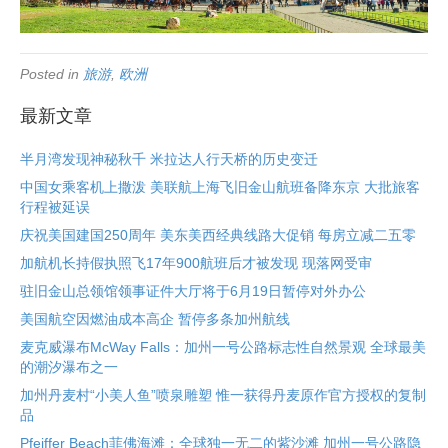
Posted in
旅游
,
欧洲
最新文章
半月湾发现神秘秋千 米拉达人行天桥的历史变迁
中国女乘客机上撒泼 美联航上海飞旧金山航班备降东京 大批旅客
行程被延误
庆祝美国建国250周年 美东美西经典线路大促销 每房立减二五零
加航机长持假执照飞17年900航班后才被发现 现落网受审
驻旧金山总领馆领事证件大厅将于6月19日暂停对外办公
美国航空因燃油成本高企 暂停多条加州航线
麦克威瀑布McWay Falls：加州一号公路标志性自然景观 全球最美
的潮汐瀑布之一
加州丹麦村“小美人鱼”喷泉雕塑 惟一获得丹麦原作官方授权的复制
品
Pfeiffer Beach菲佛海滩：全球独一无二的紫沙滩 加州一号公路隐