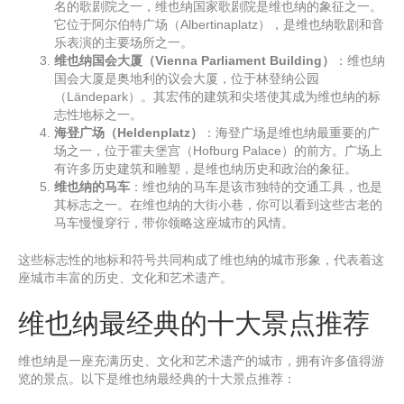
名的歌剧院之一，维也纳国家歌剧院是维也纳的象征之一。
它位于阿尔伯特广场（Albertinaplatz），是维也纳歌剧和音
乐表演的主要场所之一。
维也纳国会大厦（Vienna Parliament Building）
：维也纳
国会大厦是奥地利的议会大厦，位于林登纳公园
（Ländepark）。其宏伟的建筑和尖塔使其成为维也纳的标
志性地标之一。
海登广场（Heldenplatz）
：海登广场是维也纳最重要的广
场之一，位于霍夫堡宫（Hofburg Palace）的前方。广场上
有许多历史建筑和雕塑，是维也纳历史和政治的象征。
维也纳的马车
：维也纳的马车是该市独特的交通工具，也是
其标志之一。在维也纳的大街小巷，你可以看到这些古老的
马车慢慢穿行，带你领略这座城市的风情。
这些标志性的地标和符号共同构成了维也纳的城市形象，代表着这
座城市丰富的历史、文化和艺术遗产。
维也纳最经典的十大景点推荐
维也纳是一座充满历史、文化和艺术遗产的城市，拥有许多值得游
览的景点。以下是维也纳最经典的十大景点推荐：