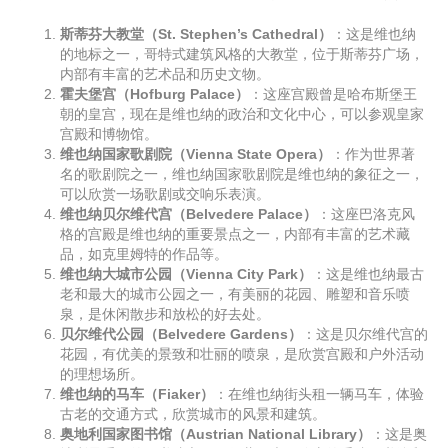
斯蒂芬大教堂（St. Stephen’s Cathedral）
：这是维也纳
的地标之一，哥特式建筑风格的大教堂，位于斯蒂芬广场，
内部有丰富的艺术品和历史文物。
霍夫堡宫（Hofburg Palace）
：这座宫殿曾是哈布斯堡王
朝的皇宫，现在是维也纳的政治和文化中心，可以参观皇家
宫殿和博物馆。
维也纳国家歌剧院（Vienna State Opera）
：作为世界著
名的歌剧院之一，维也纳国家歌剧院是维也纳的象征之一，
可以欣赏一场歌剧或交响乐表演。
维也纳贝尔维代宫（Belvedere Palace）
：这座巴洛克风
格的宫殿是维也纳的重要景点之一，内部有丰富的艺术藏
品，如克里姆特的作品等。
维也纳大城市公园（Vienna City Park）
：这是维也纳最古
老和最大的城市公园之一，有美丽的花园、雕塑和音乐喷
泉，是休闲散步和放松的好去处。
贝尔维代公园（Belvedere Gardens）
：这是贝尔维代宫的
花园，有优美的景致和壮丽的喷泉，是欣赏宫殿和户外活动
的理想场所。
维也纳的马车（Fiaker）
：在维也纳街头租一辆马车，体验
古老的交通方式，欣赏城市的风景和建筑。
奥地利国家图书馆（Austrian National Library）
：这是奥