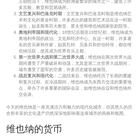
王朝统治下，维也纳成为欧洲最繁荣的城市之一，建造了许
多宫殿、教堂和贸易场所。
文艺复兴和巴洛克时期
：文艺复兴和巴洛克时期是维也纳艺
术和文化的黄金时期，许多杰出的建筑和艺术品在这一时期
诞生，如圣斯蒂芬大教堂、霍夫堡和维也纳国家歌剧院等。
奥地利帝国和现代化
：18世纪后期至19世纪初，维也纳成为
奥地利帝国的政治、文化和经济中心。在这一时期，许多著
名的音乐家和作家，如莫扎特、贝多芬和舒伯特等，都在维
也纳活跃，使其成为世界音乐之都。
第一次世界大战和第二次世界大战
：维也纳在两次世界大战
期间遭受了严重破坏和动荡，尤其是第二次世界大战期间，
城市遭受了盟军的空袭，许多历史建筑被摧毁。
战后复兴和现代化
：二战结束后，维也纳经历了长期的重建
和复兴过程。在冷战期间，维也纳成为东西方交流的重要地
点，举办了许多重要的国际会议，如维也纳会议和维也纳外
交会谈。
今天的维也纳是一座充满活力和魅力的现代化城市，但其悠久的历
史和丰富的文化遗产仍然深深地影响着这座城市的风格和氛围。
维也纳的货币