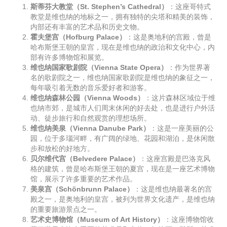
斯蒂芬大教堂（St. Stephen’s Cathedral）
：这座哥特式
教堂是维也纳的地标之一，拥有独特的尖塔和精美的装饰，
内部还有丰富的艺术品和历史文物。
霍夫堡宫（Hofburg Palace）
：这是奥地利的宫殿，曾是
哈布斯堡王朝的皇宫，现在是维也纳的政治和文化中心，内
部有许多博物馆和展览。
维也纳国家歌剧院（Vienna State Opera）
：作为世界著
名的歌剧院之一，维也纳国家歌剧院是维也纳的象征之一，
每年吸引着无数的音乐爱好者和游客。
维也纳森林公园（Vienna Woods）
：这片森林区域位于维
也纳市郊，是城市人们周末休闲的好去处，也是进行户外活
动、徒步旅行和自然观赏的理想场所。
维也纳美泉（Vienna Danube Park）
：这是一座美丽的公
园，位于多瑙河畔，有广阔的绿地、花园和湖泊，是休闲散
步和放松的好地方。
贝尔维代宫（Belvedere Palace）
：这座宫殿是巴洛克风
格的建筑，曾是哈布斯堡王朝的夏宫，现在是一座艺术博物
馆，展示了许多重要的艺术作品。
美泉宫（Schönbrunn Palace）
：这是维也纳最著名的宫
殿之一，是奥地利的皇宫，被列为世界文化遗产，是维也纳
的重要旅游景点之一。
艺术史博物馆（Museum of Art History）
：这座博物馆收