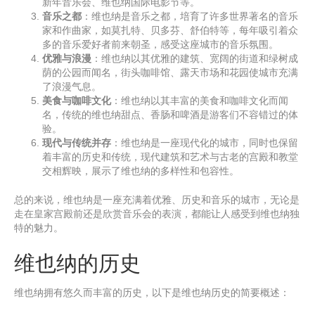
新年音乐会、维也纳国际电影节等。
音乐之都
：维也纳是音乐之都，培育了许多世界著名的音乐
家和作曲家，如莫扎特、贝多芬、舒伯特等，每年吸引着众
多的音乐爱好者前来朝圣，感受这座城市的音乐氛围。
优雅与浪漫
：维也纳以其优雅的建筑、宽阔的街道和绿树成
荫的公园而闻名，街头咖啡馆、露天市场和花园使城市充满
了浪漫气息。
美食与咖啡文化
：维也纳以其丰富的美食和咖啡文化而闻
名，传统的维也纳甜点、香肠和啤酒是游客们不容错过的体
验。
现代与传统并存
：维也纳是一座现代化的城市，同时也保留
着丰富的历史和传统，现代建筑和艺术与古老的宫殿和教堂
交相辉映，展示了维也纳的多样性和包容性。
总的来说，维也纳是一座充满着优雅、历史和音乐的城市，无论是
走在皇家宫殿前还是欣赏音乐会的表演，都能让人感受到维也纳独
特的魅力。
维也纳的历史
维也纳拥有悠久而丰富的历史，以下是维也纳历史的简要概述：