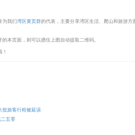
作为我们
湾区黄页群
的代表，主要分享湾区生活、爬山和旅游方
开的本页面，则可以摁住上图自动提取二维码。
阅！
大批旅客行程被延误
减二五零
审