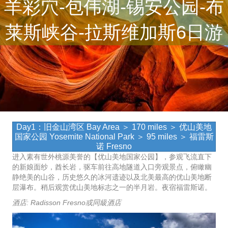
羊彩穴-包伟湖-锡安公园-布
莱斯峡谷-拉斯维加斯6日游
Day1：旧金山湾区 Bay Area ＞ 170 miles ＞ 优山美地
国家公园 Yosemite National Park ＞ 95 miles ＞ 福雷斯
诺 Fresno
进入素有世外桃源美誉的【优山美地国家公园】，参观飞流直下
的新娘面纱，酋长岩，驱车前往高地隧道入口旁观景点，俯瞰幽
静绝美的山谷，历史悠久的冰河遗迹以及北美最高的优山美地断
层瀑布。稍后观赏优山美地标志之一的半月岩。夜宿福雷斯诺。
酒店: Radisson Fresno或同級酒店