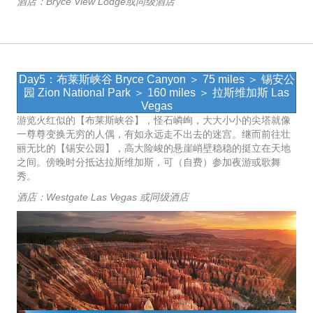
酒店：Bryce View Lodge或同级酒店
Day5：布莱斯峡谷 Bryce Canyon ＞ 75 miles ＞ 锡安公
园 Zion National Park ＞ 160 miles ＞ 拉斯维加斯 Las
Vegas
游览火红似的【布莱斯峡谷】，怪石嶙峋，大大小小的尖塔就像
一尊尊变换无穷的人偶，有如永远走不出去的迷宫。继而前往壮
丽无比的【锡安公园】，高大险峻的悬崖峭壁稳稳的挺立在天地
之间。傍晚时分抵达拉斯维加斯，可（自费）参加夜游或歌舞
秀。
酒店：Westgate Las Vegas 或同级酒店