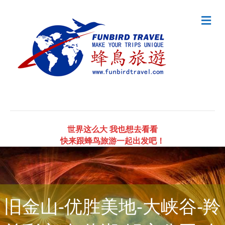
Me
世界这么大 我也想去看看
快来跟蜂鸟旅游一起出发吧！
旧金山-优胜美地-大峡谷-羚