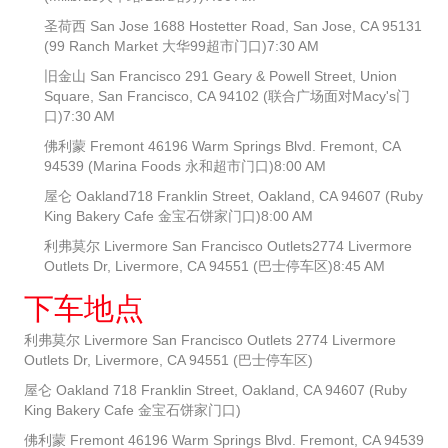
圣荷西 San Jose 1688 Hostetter Road, San Jose, CA 95131
(99 Ranch Market 大华99超市门口)7:30 AM
旧金山 San Francisco 291 Geary & Powell Street, Union
Square, San Francisco, CA 94102 (联合广场面对Macy's门
口)7:30 AM
佛利蒙 Fremont 46196 Warm Springs Blvd. Fremont, CA
94539 (Marina Foods 永和超市门口)8:00 AM
屋仑 Oakland718 Franklin Street, Oakland, CA 94607 (Ruby
King Bakery Cafe 金宝石饼家门口)8:00 AM
利弗莫尔 Livermore San Francisco Outlets2774 Livermore
Outlets Dr, Livermore, CA 94551 (巴士停车区)8:45 AM
下车地点
利弗莫尔 Livermore San Francisco Outlets 2774 Livermore
Outlets Dr, Livermore, CA 94551 (巴士停车区)
屋仑 Oakland 718 Franklin Street, Oakland, CA 94607 (Ruby
King Bakery Cafe 金宝石饼家门口)
佛利蒙 Fremont 46196 Warm Springs Blvd. Fremont, CA 94539