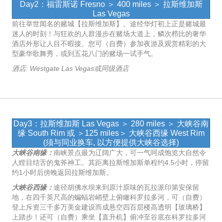
Day2：福雷斯诺 Fresno ＞ 400 miles ＞ 拉斯维加斯
Las Vegas
前往举世闻名的赌城【拉斯维加斯】。途经华灯初上正是赌城最
迷人的时刻！与狂欢的人群漫步在赌场大道上，鳞次栉比的奢华
酒店外形让人目不暇接。您可（自费）参加夜游及观赏精彩的大
型豪华歌舞秀，或到五花八门的赌场一试手气。
酒店: Westgate Las Vegas或同级酒店
Day3：拉斯维加斯 Las Vegas ＞ 280 miles ＞ 大峡谷南
缘 South Rim 或 ＞125 miles＞ 大峡谷西缘 West Rim
(须与同业换车, 以方便提供大峡谷选择)
大峡谷南缘：
南峡景点最为辽阔广大，可一气呵成饱览大自然令
人瞠目结舌的鬼斧神工。其距离拉斯维加斯单程约4.5小时，停留
约1小时后傍晚返回拉斯维加斯。
大峡谷西缘：
途径胡佛水坝来到原汁原味的瓦拉派印第安保留
地，在四千英尺高的蝙蝠岩峭壁上俯瞰科罗拉多河，可（自费）
登上斥资三千多万美金建设而成悬空四百层楼高透明【玻璃桥】
上踏步！还可（自费）乘坐【直升机】俯冲至谷底在科罗拉多河