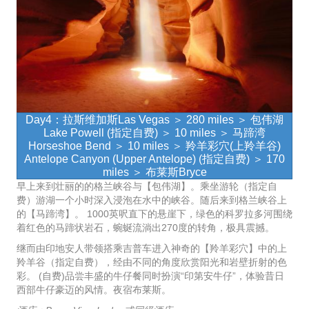
Day4：拉斯维加斯Las Vegas ＞ 280 miles ＞ 包伟湖
Lake Powell (指定自费) ＞ 10 miles ＞ 马蹄湾
Horseshoe Bend ＞ 10 miles ＞ 羚羊彩穴(上羚羊谷)
Antelope Canyon (Upper Antelope) (指定自费) ＞ 170
miles ＞ 布莱斯Bryce
早上来到壮丽的的格兰峡谷与【包伟湖】。乘坐游轮（指定自
费）游湖一个小时深入浸泡在水中的峡谷。随后来到格兰峡谷上
的【马蹄湾】。 1000英呎直下的悬崖下，绿色的科罗拉多河围绕
着红色的马蹄状岩石，蜿蜒流淌出270度的转角，极具震撼。
继而由印地安人带领搭乘吉普车进入神奇的【羚羊彩穴】中的上
羚羊谷（指定自费），经由不同的角度欣赏阳光和岩壁折射的色
彩。 (自费)品尝丰盛的牛仔餐同时扮演“印第安牛仔”，体验昔日
西部牛仔豪迈的风情。夜宿布莱斯。