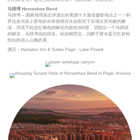
马蹄湾 Horseshoe Bend
马蹄湾 – 国家地理杂志评选出的美国十大最佳摄影地点之一！科
罗拉多河床上密布的水草使得河水在阳光下呈现出荧光般的幽
绿，河流于此在红褐色的峡谷内急转360度，切割出一个马蹄状
的峡谷，马蹄湾由此得名。站在峭壁边，沉醉于碧水蓝天红岩钩
织出的动人心魄的美。
酒店：Hampton Inn & Suites Page - Lake Powell