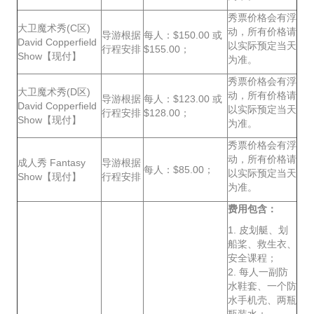
秀票价格会有浮
大卫魔术秀(C区)
动，所有价格请
导游根据
每人：$150.00 或
David Copperfield
以实际预定当天
行程安排
$155.00；
Show【现付】
为准。
秀票价格会有浮
大卫魔术秀(D区)
动，所有价格请
导游根据
每人：$123.00 或
David Copperfield
以实际预定当天
行程安排
$128.00；
Show【现付】
为准。
秀票价格会有浮
动，所有价格请
成人秀 Fantasy
导游根据
每人：$85.00；
以实际预定当天
Show【现付】
行程安排
为准。
费用包含：
1. 皮划艇、划
船桨、救生衣、
安全课程；
2. 每人一副防
水鞋套、一个防
水手机壳、两瓶