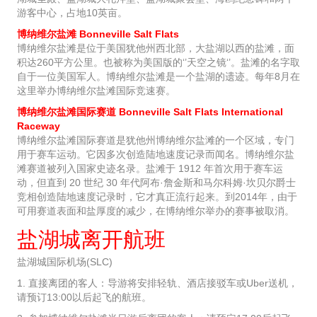
游客中心，占地10英亩。
博纳维尔盐滩 Bonneville Salt Flats
博纳维尔盐滩是位于美国犹他州西北部，大盐湖以西的盐滩，面
积达260平方公里。也被称为美国版的‘’天空之镜‘’。盐滩的名字取
自于一位美国军人。博纳维尔盐滩是一个盐湖的遗迹。每年8月在
这里举办博纳维尔盐滩国际竞速赛。
博纳维尔盐滩国际赛道 Bonneville Salt Flats International
Raceway
博纳维尔盐滩国际赛道是犹他州博纳维尔盐滩的一个区域，专门
用于赛车运动。它因多次创造陆地速度记录而闻名。博纳维尔盐
滩赛道被列入国家史迹名录。盐滩于 1912 年首次用于赛车运
动，但直到 20 世纪 30 年代阿布·詹金斯和马尔科姆·坎贝尔爵士
竞相创造陆地速度记录时，它才真正流行起来。到2014年，由于
可用赛道表面和盐厚度的减少，在博纳维尔举办的赛事被取消。
盐湖城离开航班
盐湖城国际机场(SLC)
1. 直接离团的客人：导游将安排轻轨、酒店接驳车或Uber送机，
请预订13:00以后起飞的航班。