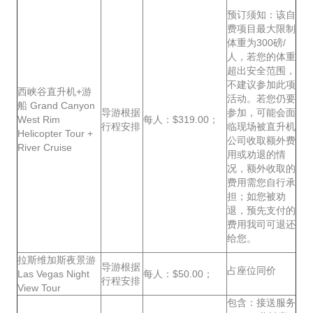
预订须知：该自
费项目最大限制
体重为300磅/
人，若您的体重
超出安全范围，
不建议参加此项
西峡谷直升机+游
活动。若您仍要
船 Grand Canyon
导游根据
参加，可能会面
West Rim
每人：$319.00；
行程安排
临现场被直升机
Helicopter Tour +
公司收取额外费
River Cruise
用或劝退的情
况，额外收取的
费用需您自行承
担；如您被劝
退，预先支付的
费用我司可退还
给您。
拉斯维加斯夜景游
导游根据
占座位同价
Las Vegas Night
每人：$50.00；
行程安排
View Tour
包含：接送服务