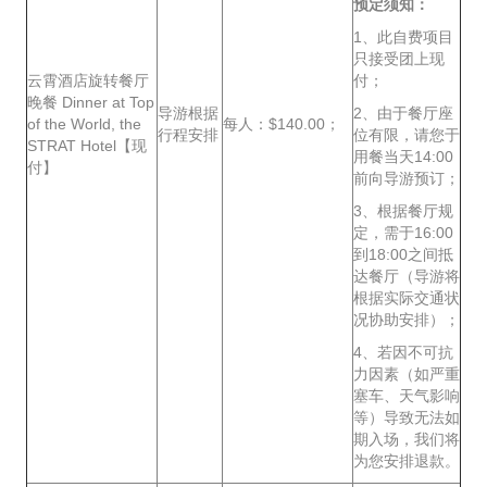
预定须知：
1、此自费项目
只接受团上现
云霄酒店旋转餐厅
付；
晚餐 Dinner at Top
导游根据
2、由于餐厅座
of the World, the
每人：$140.00；
行程安排
位有限，请您于
STRAT Hotel【现
用餐当天14:00
付】
前向导游预订；
3、根据餐厅规
定，需于16:00
到18:00之间抵
达餐厅（导游将
根据实际交通状
况协助安排）；
4、若因不可抗
力因素（如严重
塞车、天气影响
等）导致无法如
期入场，我们将
为您安排退款。