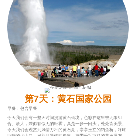
第7天：黄石国家公园
早餐：包含早餐
今天我们会有一整天时间漫游黄石仙境，色彩在这里被无限组
合、放大，兼似有似无的轻雾，真是一步一回头，处处皆美景。
今天我们会观赏到风情万种的黄石湖，亭亭玉立的钓鱼桥，咚咚
巨响的火山口，日新月异的间歇泉，挟带千军万马的黄石瀑布，