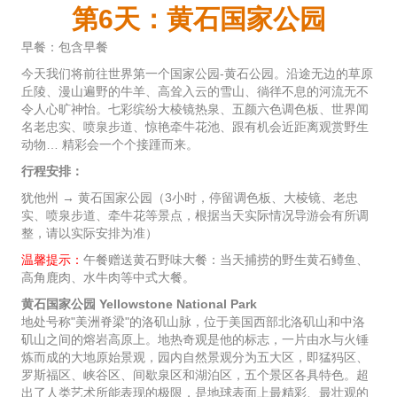
第6天：黄石国家公园
早餐：包含早餐
今天我们将前往世界第一个国家公园-黄石公园。沿途无边的草原
丘陵、漫山遍野的牛羊、高耸入云的雪山、徜徉不息的河流无不
令人心旷神怡。七彩缤纷大棱镜热泉、五颜六色调色板、世界闻
名老忠实、喷泉步道、惊艳牵牛花池、跟有机会近距离观赏野生
动物… 精彩会一个个接踵而来。
行程安排：
犹他州 → 黄石国家公园（3小时，停留调色板、大棱镜、老忠
实、喷泉步道、牵牛花等景点，根据当天实际情况导游会有所调
整，请以实际安排为准）
温馨提示：
午餐赠送黄石野味大餐：当天捕捞的野生黄石鳟鱼、
高角鹿肉、水牛肉等中式大餐。
黄石国家公园 Yellowstone National Park
地处号称"美洲脊梁"的洛矶山脉，位于美国西部北洛矶山和中洛
矶山之间的熔岩高原上。地热奇观是他的标志，一片由水与火锤
炼而成的大地原始景观，园内自然景观分为五大区，即猛犸区、
罗斯福区、峡谷区、间歇泉区和湖泊区，五个景区各具特色。超
出了人类艺术所能表现的极限，是地球表面上最精彩、最壮观的