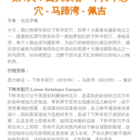
穴 - 马蹄湾 - 佩吉
早餐：包含早餐
今天，我们将驱车前往下羚羊彩穴：世界十大最著名摄影地点之
一，随着纳瓦霍印第安向导一探如梦如幻的下羚羊彩穴，身临其
境，每个人都会成为摄影师，为自己的旅程拍出难忘的照片。随
后前往被称为国家地理杂志评选出的美国十大最佳摄影地点之一
的马蹄湾。站在峭壁边，沉醉于碧水蓝天红岩钩织出的动人心魄
的美。
行程安排：
西大峡谷 → 下羚羊彩穴（90分钟）→ 马蹄湾（60分钟）→ 佩吉
下羚羊彩穴 Lower Antelope Canyon
下羚羊彩穴位于美国亚利桑纳州北方，是柔软的砂岩经过百万年
的各种侵蚀力所形成。季风季节里常出现暴洪流入峡谷中，由于
突然暴增的雨量，造成暴洪的流速相当快，加上狭窄通道将河道
缩小，因此垂直侵蚀力也相对变大，形成了下羚羊彩穴底部的走
廊，以及谷壁上坚硬光滑、如同流水般的边缘。下羚羊彩穴中没
有任何人工照明，所有可见的光线均来自于峡谷顶部的裂缝，这
些光线经过岩石纹理的反复折射 进入谷底，产生出梦幻般不规则
的色彩变化，这些色彩由深至浅，七彩斑斓，美轮美奂。