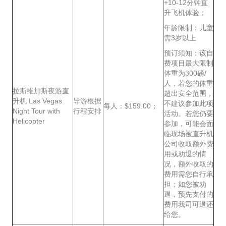
+10-12分钟直
升飞机体验；
年龄限制：儿童
需3岁以上
预订须知：该自
费项目最大限制
体重为300磅/
人，若您的体重
拉斯维加斯夜游直
超出安全范围，
升机 Las Vegas
导游根据
不建议参加此项
每人：$159.00；
Night Tour with
行程安排
活动。若您仍要
Helicopter
参加，可能会面
临现场被直升机
公司收取额外费
用或劝退的情
况，额外收取的
费用需您自行承
担；如您被劝
退，预先支付的
费用我司可退还
给您。