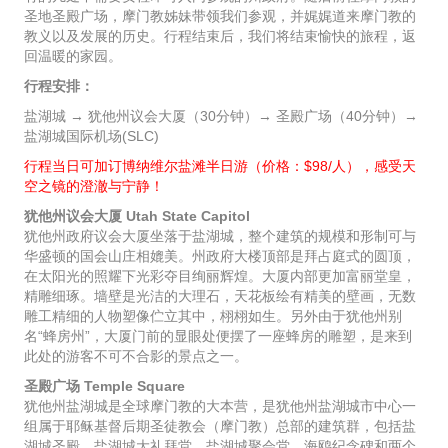
圣地圣殿广场，摩门教姊妹带领我们参观，并娓娓道来摩门教的
教义以及发展的历史。行程结束后，我们将结束愉快的旅程，返
回温暖的家园。
行程安排：
盐湖城 → 犹他州议会大厦（30分钟）→ 圣殿广场（40分钟）→
盐湖城国际机场(SLC)
行程当日可加订博纳维尔盐滩半日游（价格：$98/人），感受天
空之镜的澄澈与宁静！
犹他州议会大厦 Utah State Capitol
犹他州政府议会大厦坐落于盐湖城，整个建筑的规模和形制可与
华盛顿的国会山庄相媲美。州政府大楼顶部是拜占庭式的圆顶，
在太阳光的照耀下光彩夺目绚丽辉煌。大厦内部更加富丽堂皇，
精雕细琢。墙壁是光洁的大理石，天花板绘有精美的壁画，无数
雕工精细的人物塑像伫立其中，栩栩如生。另外由于犹他州别
名“蜂房州”，大厦门前的显眼处便摆了一座蜂房的雕塑，是来到
此处的游客不可不合影的景点之一。
圣殿广场 Temple Square
犹他州盐湖城是全球摩门教的大本营，是犹他州盐湖城市中心一
组属于耶稣基督后期圣徒教会（摩门教）总部的建筑群，包括盐
湖城圣殿、盐湖城大礼拜堂、盐湖城聚会堂、海鸥纪念碑和两个