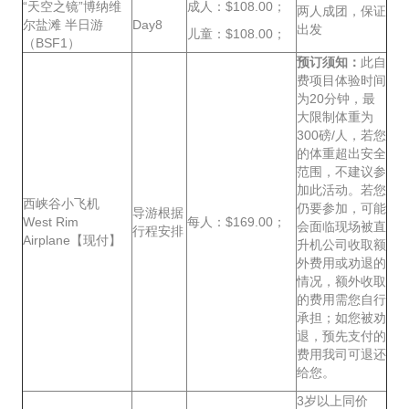
“天空之镜”博纳维
成人：$108.00；
两人成团，保证
尔盐滩 半日游
Day8
出发
儿童：$108.00；
（BSF1）
预订须知：
此自
费项目体验时间
为20分钟，最
大限制体重为
300磅/人，若您
的体重超出安全
范围，不建议参
加此活动。若您
西峡谷小飞机
仍要参加，可能
导游根据
West Rim
每人：$169.00；
会面临现场被直
行程安排
Airplane【现付】
升机公司收取额
外费用或劝退的
情况，额外收取
的费用需您自行
承担；如您被劝
退，预先支付的
费用我司可退还
给您。
3岁以上同价