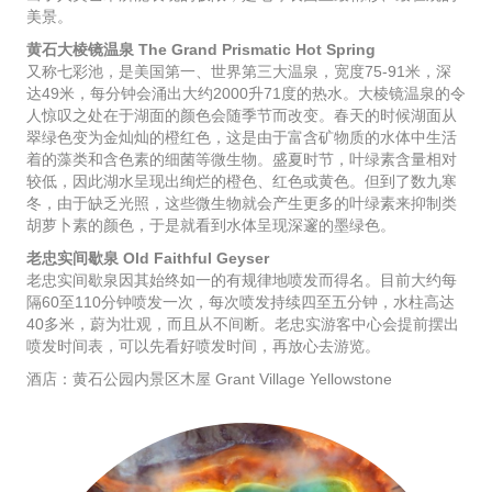
美景。
黄石大棱镜温泉 The Grand Prismatic Hot Spring
又称七彩池，是美国第一、世界第三大温泉，宽度75-91米，深
达49米，每分钟会涌出大约2000升71度的热水。大棱镜温泉的令
人惊叹之处在于湖面的颜色会随季节而改变。春天的时候湖面从
翠绿色变为金灿灿的橙红色，这是由于富含矿物质的水体中生活
着的藻类和含色素的细菌等微生物。盛夏时节，叶绿素含量相对
较低，因此湖水呈现出绚烂的橙色、红色或黄色。但到了数九寒
冬，由于缺乏光照，这些微生物就会产生更多的叶绿素来抑制类
胡萝卜素的颜色，于是就看到水体呈现深邃的墨绿色。
老忠实间歇泉 Old Faithful Geyser
老忠实间歇泉因其始终如一的有规律地喷发而得名。目前大约每
隔60至110分钟喷发一次，每次喷发持续四至五分钟，水柱高达
40多米，蔚为壮观，而且从不间断。老忠实游客中心会提前摆出
喷发时间表，可以先看好喷发时间，再放心去游览。
酒店：黄石公园内景区木屋 Grant Village Yellowstone