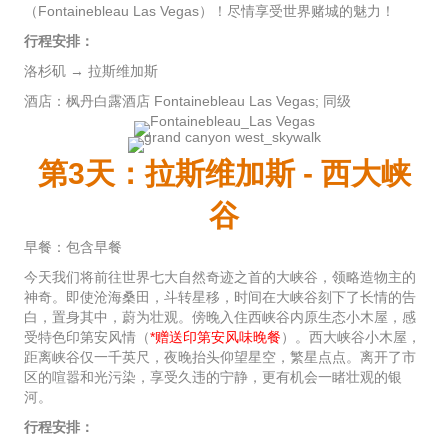
（Fontainebleau Las Vegas）！尽情享受世界赌城的魅力！
行程安排：
洛杉矶 → 拉斯维加斯
酒店：枫丹白露酒店 Fontainebleau Las Vegas; 同级
第3天：拉斯维加斯 - 西大峡
谷
早餐：包含早餐
今天我们将前往世界七大自然奇迹之首的大峡谷，领略造物主的
神奇。即使沧海桑田，斗转星移，时间在大峡谷刻下了长情的告
白，置身其中，蔚为壮观。傍晚入住西峡谷内原生态小木屋，感
受特色印第安风情（
*赠送印第安风味晚餐
）。西大峡谷小木屋，
距离峡谷仅一千英尺，夜晚抬头仰望星空，繁星点点。离开了市
区的喧嚣和光污染，享受久违的宁静，更有机会一睹壮观的银
河。
行程安排：