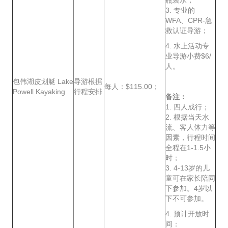
瓶装水；
3. 专业的
WFA、CPR-急
救认证导游；
4. 水上活动专
业导游小费$6/
人。
包伟湖皮划艇 Lake
导游根据
每人：$115.00；
Powell Kayaking
行程安排
备注：
1. 四人成行；
2. 根据当天水
流、客人体力等
因素，行程时间
全程在1-1.5小
时；
3. 4-13岁的儿
童可在家长陪同
下参加。4岁以
下不可参加。
4. 预计开放时
间：