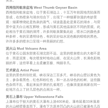
美景。
西拇指间歇泉盆地 West Thumb Geyser Basin
西拇指间歇泉盆地，位于黄石湖边上，十五万年前因地壳陷落而
形成，在热喷泉与湖水结合下，出现了一种烟雾弥漫的奇妙景
观：烟雾缭绕处是热泉的蒸气，绿波盈盈处是黄石的湖水，与背
景中蓝天白云相互辉映，形成与黄石其他温泉区不同的景观。此
处相当于黄石湖的湖湾，许多间歇泉聚集此处，喷水口的颜色多
种多样，有的呈透明绿色，有的呈好似水泥色般的暗暗的黑色。
许许多多的喷水口呈现一种美丽的幻想。
泥火山 Mud Volcano Area
位于黄石公园东部黄石湖北部不远。这里的喷泉喷出的大都不是
水，而是泥浆，每次喷发时地动山摇。在泥火山旁，长满色彩艳
丽的草，这些草看上去柔嫩至极、绚丽非凡。
艺术家点 Artist Point
这里的景色特别壮观。峡谷深达三百多尺。峡谷的山壁以黄色为
主，参杂着黑色，红色和粉红色，和一丛丛绿色的松树。这些颜
色杂而不乱，看起来如开屏的孔雀尾巴，也像浪漫派画家在同一
处地方点上了好几层色的点画法一样。
黃石上瀑布 Upper Yellowstone Falls
上瀑布位于较大的黄石大瀑布上游400米处。瀑布延着33米落差
的火山峭壁垂直而下。瀑布下方原本凹凸的火山岩已被瀑布几百