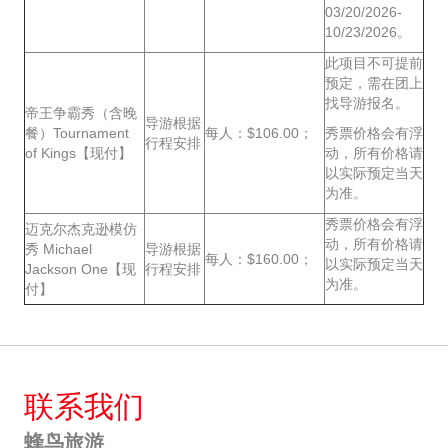
03/20/2026-
10/23/2026。
此项目不可提前
预定，需在团上
找导游报名。
帝王争霸秀（含晚
导游根据
餐）Tournament
每人：$106.00；
秀票价格会有浮
行程安排
of Kings【现付】
动，所有价格请
以实际预定当天
为准。
秀票价格会有浮
迈克尔杰克逊模仿
动，所有价格请
秀 Michael
导游根据
每人：$160.00；
以实际预定当天
Jackson One【现
行程安排
为准。
付】
联系我们
蜂鸟旅游