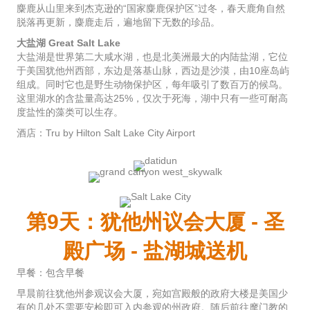
麋鹿从山里来到杰克逊的“国家麋鹿保护区”过冬，春天鹿角自然
脱落再更新，麋鹿走后，遍地留下无数的珍品。
大盐湖 Great Salt Lake
大盐湖是世界第二大咸水湖，也是北美洲最大的内陆盐湖，它位
于美国犹他州西部，东边是落基山脉，西边是沙漠，由10座岛屿
组成。同时它也是野生动物保护区，每年吸引了数百万的候鸟。
这里湖水的含盐量高达25%，仅次于死海，湖中只有一些可耐高
度盐性的藻类可以生存。
酒店：Tru by Hilton Salt Lake City Airport
第9天：犹他州议会大厦 - 圣
殿广场 - 盐湖城送机
早餐：包含早餐
早晨前往犹他州参观议会大厦，宛如宫殿般的政府大楼是美国少
有的几处不需要安检即可入内参观的州政府。随后前往摩门教的