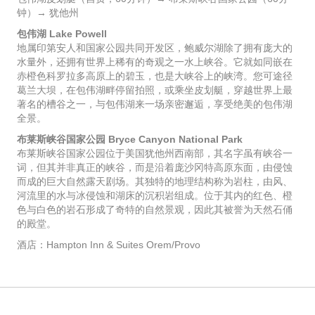
钟）→ 犹他州
包伟湖 Lake Powell
地属印第安人和国家公园共同开发区，鲍威尔湖除了拥有庞大的
水量外，还拥有世界上稀有的奇观之一水上峡谷。它就如同嵌在
赤橙色科罗拉多高原上的碧玉，也是大峡谷上的峡湾。您可途径
葛兰大坝，在包伟湖畔停留拍照，或乘坐皮划艇，穿越世界上最
著名的槽谷之一，与包伟湖来一场亲密邂逅，享受绝美的包伟湖
全景。
布莱斯峡谷国家公园 Bryce Canyon National Park
布莱斯峡谷国家公园位于美国犹他州西南部，其名字虽有峡谷一
词，但其并非真正的峡谷，而是沿着庞沙冈特高原东面，由侵蚀
而成的巨大自然露天剧场。其独特的地理结构称为岩柱，由风、
河流里的水与冰侵蚀和湖床的沉积岩组成。位于其内的红色、橙
色与白色的岩石形成了奇特的自然景观，因此其被誉为天然石俑
的殿堂。
酒店：Hampton Inn & Suites Orem/Provo