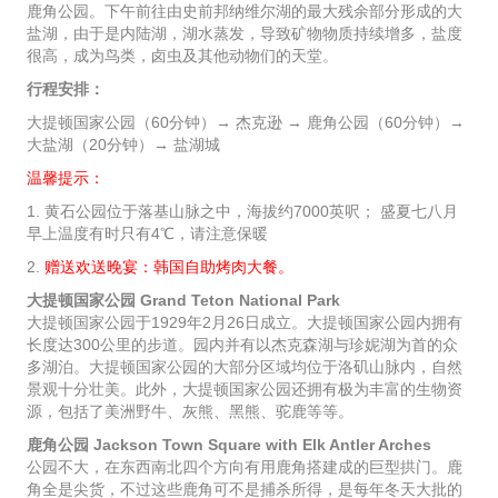
鹿角公园。下午前往由史前邦纳维尔湖的最大残余部分形成的大
盐湖，由于是内陆湖，湖水蒸发，导致矿物物质持续增多，盐度
很高，成为鸟类，卤虫及其他动物们的天堂。
行程安排：
大提顿国家公园（60分钟）→ 杰克逊 → 鹿角公园（60分钟）→
大盐湖（20分钟）→ 盐湖城
温馨提示：
1. 黄石公园位于落基山脉之中，海拔约7000英呎； 盛夏七八月
早上温度有时只有4℃，请注意保暖
2.
赠送欢送晚宴：韩国自助烤肉大餐。
大提顿国家公园 Grand Teton National Park
大提顿国家公园于1929年2月26日成立。大提顿国家公园内拥有
长度达300公里的步道。园内并有以杰克森湖与珍妮湖为首的众
多湖泊。大提顿国家公园的大部分区域均位于洛矶山脉内，自然
景观十分壮美。此外，大提顿国家公园还拥有极为丰富的生物资
源，包括了美洲野牛、灰熊、黑熊、驼鹿等等。
鹿角公园 Jackson Town Square with Elk Antler Arches
公园不大，在东西南北四个方向有用鹿角搭建成的巨型拱门。鹿
角全是尖货，不过这些鹿角可不是捕杀所得，是每年冬天大批的