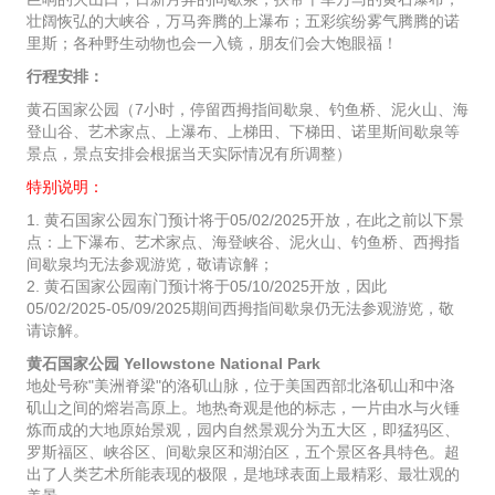
壮阔恢弘的大峡谷，万马奔腾的上瀑布；五彩缤纷雾气腾腾的诺
里斯；各种野生动物也会一入镜，朋友们会大饱眼福！
行程安排：
黄石国家公园（7小时，停留西拇指间歇泉、钓鱼桥、泥火山、海
登山谷、艺术家点、上瀑布、上梯田、下梯田、诺里斯间歇泉等
景点，景点安排会根据当天实际情况有所调整）
特别说明：
1. 黄石国家公园东门预计将于05/02/2025开放，在此之前以下景
点：上下瀑布、艺术家点、海登峡谷、泥火山、钓鱼桥、西拇指
间歇泉均无法参观游览，敬请谅解；
2. 黄石国家公园南门预计将于05/10/2025开放，因此
05/02/2025-05/09/2025期间西拇指间歇泉仍无法参观游览，敬
请谅解。
黄石国家公园 Yellowstone National Park
地处号称"美洲脊梁"的洛矶山脉，位于美国西部北洛矶山和中洛
矶山之间的熔岩高原上。地热奇观是他的标志，一片由水与火锤
炼而成的大地原始景观，园内自然景观分为五大区，即猛犸区、
罗斯福区、峡谷区、间歇泉区和湖泊区，五个景区各具特色。超
出了人类艺术所能表现的极限，是地球表面上最精彩、最壮观的