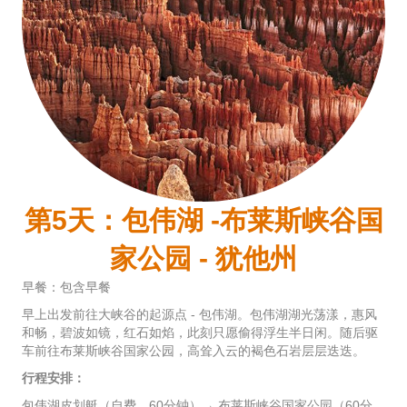
第5天：包伟湖 -布莱斯峡谷国
家公园 - 犹他州
早餐：包含早餐
早上出发前往大峡谷的起源点 - 包伟湖。包伟湖湖光荡漾，惠风
和畅，碧波如镜，红石如焰，此刻只愿偷得浮生半日闲。随后驱
车前往布莱斯峡谷国家公园，高耸入云的褐色石岩层层迭迭。
行程安排：
包伟湖皮划艇（自费，60分钟）→ 布莱斯峡谷国家公园（60分