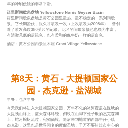
年的冲刷侵蚀的非常平滑。
诺里斯间歇泉盆地 Yellowstone Norris Geyser Basin
诺里斯间歇泉盆地是黄石公园里最热、最不稳定的一系列间歇
泉。它长期蛰伏，很久才喷发一次（上次喷发为2008年），曾创
造了喷发高度380英尺的记录。此区的间歇泉颜色也颇为丰富，
有清澈见底的蓝绿色，也有柔和的像牛奶一样的蓝白色。
酒店：黄石公园内景区木屋 Grant Village Yellowstone
第8天：黄石 - 大提顿国家公
园 - 杰克逊 - 盐湖城
早餐：包含早餐
今天我们将进入大提顿国家公园，万年不化的冰河覆盖在巍峨的
大提顿山脉上，蓝天森林环绕，倒映在山脚下处子般的杰克森湖
上，蛇河蜿蜒流过，宛如仙境。随后来到地道的西部牛仔小镇 -
杰克逊，这里也是世界闻名的度假圣地，千万不要错过市中心的