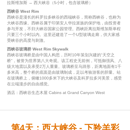
拉斯维加斯 → 西大峡谷（5小时，包含玻璃桥）
西峡谷 West Rim
西峡谷是漫长的科罗拉多峡谷的西端峡谷，简称西峡谷，也称为
大峡谷西缘。西峡谷属于印第安人华拉派族的保护地，由投资者
参与开发，不归大峡谷国家公园管理。西峡距离拉斯维加斯单程
只要三个小时以内。这里还建造了一个U型玻璃走廊，供大家感
受峡谷的高度与刺激。
西峡谷玻璃桥 West Rim Skywalk
西峡谷玻璃桥是由中国人构思，历时10年策划兴建的“天空之
桥”，被誉为世界第八大奇观。该工程史无前例，可抵御强风、八
级大地震以及承受2万人重量。玻璃桥呈马蹄形，距离地面有1千
多米高，整个桥的底面是由玻璃制成，足以考验游客的胆量。站
在玻璃桥上，俯瞰1000多米下的大峡谷及科罗拉多河美景，感受
在云端漫步的自由感觉。
酒店：西峡谷生态木屋 Cabins at Grand Canyon West
第4天：西大峡谷 - 下羚羊彩