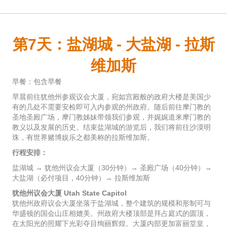
第7天：盐湖城 - 大盐湖 - 拉斯
维加斯
早餐：包含早餐
早晨前往犹他州参观议会大厦，宛如宫殿般的政府大楼是美国少
有的几处不需要安检即可入内参观的州政府。随后前往摩门教的
圣地圣殿广场，摩门教姊妹带领我们参观，并娓娓道来摩门教的
教义以及发展的历史。结束盐湖城的游览后，我们将前往沙漠明
珠，有世界赌博娱乐之都美称的拉斯维加斯。
行程安排：
盐湖城 → 犹他州议会大厦（30分钟）→ 圣殿广场（40分钟）→
大盐湖（必付项目，40分钟）→ 拉斯维加斯
犹他州议会大厦 Utah State Capitol
犹他州政府议会大厦坐落于盐湖城，整个建筑的规模和形制可与
华盛顿的国会山庄相媲美。州政府大楼顶部是拜占庭式的圆顶，
在太阳光的照耀下光彩夺目绚丽辉煌。大厦内部更加富丽堂皇，