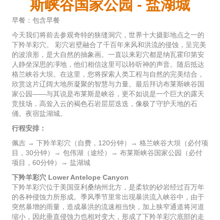
斯峡谷国家公园 - 盐湖城
早餐：包含早餐
今天我们将前去参观奇特的狭缝洞穴，世界十大摄影地点之一的
下羚羊彩穴。 彩穴岩壁融合了千百年来风和洪流的侵蚀，呈完美
的波浪形，是大自然的抽象画。一直以来彩穴都是纳瓦霍印第安
人静坐深思的凈地，他们相信这里可以聆听神的声音。随后抵达
格兰峡谷大坝。在这里，您将探索人类工程与自然的完美结合，
欣赏这片辽阔大地所凝聚的智慧与力量。最后拜访布莱斯峡谷国
家公园——与其说是布莱斯是峡谷，更不如说是一个巨大的露天
竞技场，高耸入云的褐色石岩层层迭迭，像极了守护天地的石
俑。夜宿盐湖城。
行程安排：
佩吉 → 下羚羊彩穴（自费，120分钟）→ 格兰峡谷大坝（必付项
目，30分钟）→ 包伟湖（途经）→ 布莱斯峡谷国家公园（必付
项目，60分钟）→ 盐湖城
下羚羊彩穴 Lower Antelope Canyon
下羚羊彩穴位于美国亚利桑纳州北方，是柔软的砂岩经过百万年
的各种侵蚀力所形成。季风季节里常出现暴洪流入峡谷中，由于
突然暴增的雨量，造成暴洪的流速相当快，加上狭窄通道将河道
缩小，因此垂直侵蚀力也相对变大，形成了下羚羊彩穴底部的走