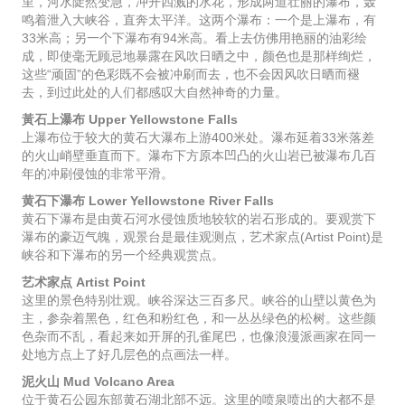
里，河水陡然变急，冲开四溅的水花，形成两道壮丽的瀑布，轰
鸣着泄入大峡谷，直奔太平洋。这两个瀑布：一个是上瀑布，有
33米高；另一个下瀑布有94米高。看上去仿佛用艳丽的油彩绘
成，即使毫无顾忌地暴露在风吹日晒之中，颜色也是那样绚烂，
这些“顽固”的色彩既不会被冲刷而去，也不会因风吹日晒而褪
去，到过此处的人们都感叹大自然神奇的力量。
黃石上瀑布 Upper Yellowstone Falls
上瀑布位于较大的黄石大瀑布上游400米处。瀑布延着33米落差
的火山峭壁垂直而下。瀑布下方原本凹凸的火山岩已被瀑布几百
年的冲刷侵蚀的非常平滑。
黄石下瀑布 Lower Yellowstone River Falls
黄石下瀑布是由黄石河水侵蚀质地较软的岩石形成的。要观赏下
瀑布的豪迈气魄，观景台是最佳观测点，艺术家点(Artist Point)是
峡谷和下瀑布的另一个经典观赏点。
艺术家点 Artist Point
这里的景色特别壮观。峡谷深达三百多尺。峡谷的山壁以黄色为
主，参杂着黑色，红色和粉红色，和一丛丛绿色的松树。这些颜
色杂而不乱，看起来如开屏的孔雀尾巴，也像浪漫派画家在同一
处地方点上了好几层色的点画法一样。
泥火山 Mud Volcano Area
位于黄石公园东部黄石湖北部不远。这里的喷泉喷出的大都不是