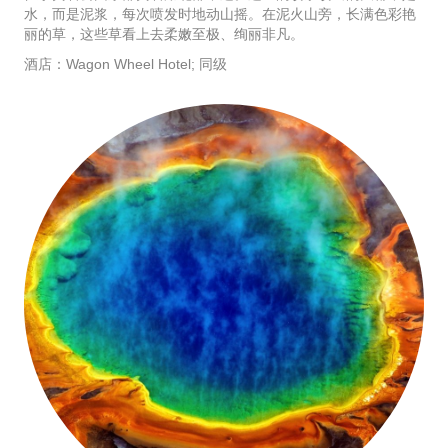
水，而是泥浆，每次喷发时地动山摇。在泥火山旁，长满色彩艳
丽的草，这些草看上去柔嫩至极、绚丽非凡。
酒店：Wagon Wheel Hotel; 同级