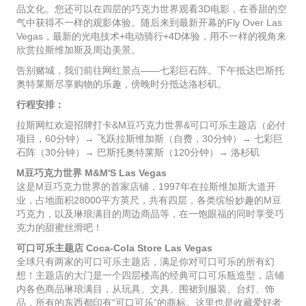
品文化。您还可以在四层的巧克力世界观看3D电影，在香甜的空
气中获得不一样的观影体验。随后来到最新开幕的Fly Over Las
Vegas，最新的光电技术+电动骑行+4D体验，用不一样的视角来
欣赏拉斯维加斯及周边美景。
告别赌城，我们前往网红景点——七彩巨石阵。下午抵达巴斯托
奥特莱斯尽享购物的乐趣，傍晚时分抵达洛杉矶。
行程安排：
拉斯网红欢迎招牌打卡&M豆巧克力世界&可口可乐主题店（必付
项目，60分钟）→ 飞跃拉斯维加斯（自费，30分钟）→ 七彩巨
石阵（30分钟）→ 巴斯托奥特莱斯（120分钟）→ 洛杉矶
M豆巧克力世界 M&M'S Las Vegas
这是M豆巧克力世界的首家店铺，1997年在拉斯维加斯大道开
业，占地面积28000平方英尺，共有四层，各类缤纷妙趣的M豆
巧克力，以及琳琅满目的周边商品等，在一饱眼福的同时享受巧
克力的甜蜜丝滑吧！
可口可乐主题店 Coca-Cola Store Las Vegas
全球只有两家的可口可乐主题店，满足你对可口可乐的所有幻
想！主题店的大门是一个四层楼高的经典可口可乐瓶造型，店铺
内各色商品琳琅满目，从玩具、文具、围裙到服装、台灯、饰
品，所有的东西都印有“可口可乐”的商标。这里也是收藏爱好者