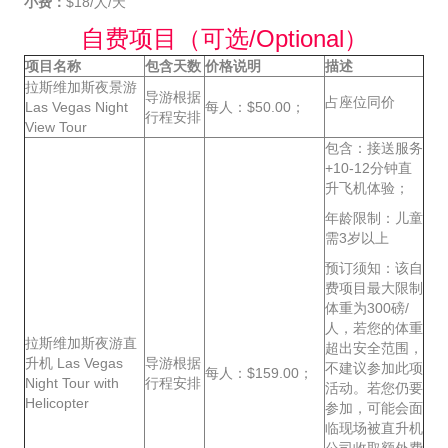
小费：
$18/人/天
自费项目（可选/Optional）
项目名称
包含天数
价格说明
描述
拉斯维加斯夜景游
导游根据
占座位同价
Las Vegas Night
每人：$50.00；
行程安排
View Tour
包含：接送服务
+10-12分钟直
升飞机体验；
年龄限制：儿童
需3岁以上
预订须知：该自
费项目最大限制
体重为300磅/
人，若您的体重
拉斯维加斯夜游直
超出安全范围，
升机 Las Vegas
导游根据
不建议参加此项
每人：$159.00；
Night Tour with
行程安排
活动。若您仍要
Helicopter
参加，可能会面
临现场被直升机
公司收取额外费