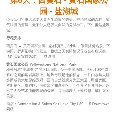
第6天：西黄石 - 黄石国家公
园 - 盐湖城
今天我们将继续感受大黄石生态圈的秀美。神秘静谧的森林，雾
气腾腾的河流，无不让人感叹大自然的鬼斧神工。下午抵达盐湖
城。
行程安排：
西黄石 → 黄石国家公园（必付项目，3小时，停留猛犸热泉、下
梯田、罗斯福拱门等景点，根据当天实际情况导游会有所调整，
请以实际安排为准）→ 盐湖城
黄石国家公园 Yellowstone National Park
地处号称"美洲脊梁"的洛矶山脉，位于美国西部北洛矶山和中洛
矶山之间的熔岩高原上。地热奇观是他的标志，一片由水与火锤
炼而成的大地原始景观，园内自然景观分为五大区，即猛犸区、
罗斯福区、峡谷区、间歇泉区和湖泊区，五个景区各具特色。超
出了人类艺术所能表现的极限，是地球表面上最精彩、最壮观的
美景。
酒店：Comfort Inn & Suites Salt Lake City I-80 I-15 Downtown;
同级