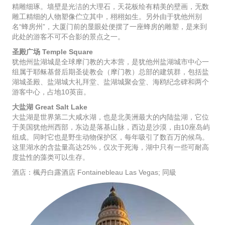
精雕细琢。墙壁是光洁的大理石，天花板绘有精美的壁画，无数
雕工精细的人物塑像伫立其中，栩栩如生。另外由于犹他州别
名“蜂房州”，大厦门前的显眼处便摆了一座蜂房的雕塑，是来到
此处的游客不可不合影的景点之一。
圣殿广场 Temple Square
犹他州盐湖城是全球摩门教的大本营，是犹他州盐湖城市中心一
组属于耶稣基督后期圣徒教会（摩门教）总部的建筑群，包括盐
湖城圣殿、盐湖城大礼拜堂、盐湖城聚会堂、海鸥纪念碑和两个
游客中心，占地10英亩。
大盐湖 Great Salt Lake
大盐湖是世界第二大咸水湖，也是北美洲最大的内陆盐湖，它位
于美国犹他州西部，东边是落基山脉，西边是沙漠，由10座岛屿
组成。同时它也是野生动物保护区，每年吸引了数百万的候鸟。
这里湖水的含盐量高达25%，仅次于死海，湖中只有一些可耐高
度盐性的藻类可以生存。
酒店：楓丹白露酒店 Fontainebleau Las Vegas; 同級