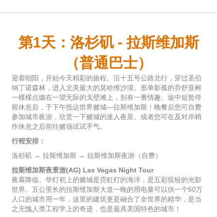
第1天：洛杉矶 - 拉斯维加斯
（普通巴士）
迎着朝阳，开始今天精彩的旅程。沿十五号公路北行，穿过圣伯
纳丁诺森林，进入北美最大的莫哈维沙漠。形单影孤的乔舒亚树
一棵棵点缀在一望无际的戈壁滩上，别有一番情趣。途中短暂停
留休息后，于下午抵达世界赌城—拉斯维加斯！晚餐后您可自费
参加城市夜游，欣赏一下赌城的迷人夜景。或者您可在及对岸稍
作休息之后前往赌场试试手气。
行程安排：
洛杉矶 → 拉斯维加斯 → 拉斯维加斯夜游（自费）
拉斯维加斯夜景游(AG) Las Vegas Night Tour
夜幕降临、华灯初上的赌城是霓虹灯的海洋，是五彩缤纷的光影
世界。五公里长的拉斯维加斯大道一晚的用电量可以供一个50万
人口的城市用一年，这里的建筑更是融合了全世界的精华，是当
之无愧人类工程学上的奇迹，也是最具美国特色的城市！