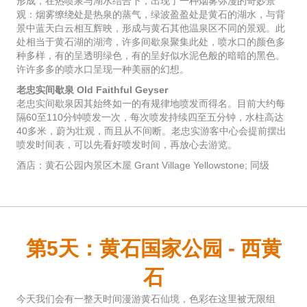
形成，在热喷泉与湖水结合下，出现了一种烟雾弥漫的奇妙景
观：烟雾缭绕处是热泉的蒸气，绿波盈盈处是黄石的湖水，与背
景中蓝天白云相互辉映，形成与黄石其他温泉区不同的景观。此
处相当于黄石湖的湖湾，许多间歇泉聚集此处，喷水口的颜色多
种多样，有的呈透明绿色，有的呈好似水泥色般的暗暗的黑色。
许许多多的喷水口呈现一种美丽的幻想。
老忠实间歇泉 Old Faithful Geyser
老忠实间歇泉因其始终如一的有规律地喷发而得名。目前大约每
隔60至110分钟喷发一次，每次喷发持续四至五分钟，水柱高达
40多米，蔚为壮观，而且从不间断。老忠实游客中心会提前摆出
喷发时间表，可以先看好喷发时间，再放心去游览。
酒店：黄石公园内景区木屋 Grant Village Yellowstone; 同级
第5天：黄石国家公园 - 西黄
石
今天我们会有一整天时间漫游黄石仙境，色彩在这里被无限组