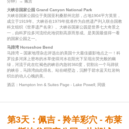
分钟）→ 佩吉
大峡谷国家公园 Grand Canyon National Park
大峡谷国家公园位于美国亚利桑那州北部，占地1904平方英里，
成立于1919年。大峡谷在1979年批准作为自然遗产列入联合国教
科文组织《世界遗产名录》。大峡谷国家公园是世界七大奇景之
一，由科罗拉多河流经此地切割高原而形成。是美国最值得一看
的国家公园之一。
马蹄湾 Horseshoe Bend
马蹄湾 – 国家地理杂志评选出的美国十大最佳摄影地点之一！科
罗拉多河床上密布的水草使得河水在阳光下呈现出荧光般的幽
绿，河流于此在红褐色的峡谷内急转360度，切割出一个马蹄状
的峡谷，马蹄湾由此得名。站在峭壁边，沉醉于碧水蓝天红岩钩
织出的动人心魄的美。
酒店：Hampton Inn & Suites Page - Lake Powell; 同级
第3天：佩吉 - 羚羊彩穴 - 布莱