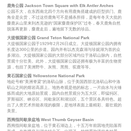
鹿角公园 Jackson Town Square with Elk Antler Arches
公园不大，在东西南北四个方向有用鹿角搭建成的巨型拱门。鹿
角全是尖货，不过这些鹿角可不是捕杀所得，是每年冬天大批的
麋鹿从山里来到杰克逊的“国家麋鹿保护区”过冬，春天鹿角自然
脱落再更新，麋鹿走后，遍地留下无数的珍品。
大提顿国家公园 Grand Teton National Park
大提顿国家公园于1929年2月26日成立。大提顿国家公园内拥有
长度达300公里的步道。园内并有以杰克森湖与珍妮湖为首的众
多湖泊。大提顿国家公园的大部分区域均位于洛矶山脉内，自然
景观十分壮美。此外，大提顿国家公园还拥有极为丰富的生物资
源，包括了美洲野牛、灰熊、黑熊、驼鹿等等。
黄石国家公园 Yellowstone National Park
地处号称"美洲脊梁"的洛矶山脉，位于美国西部北洛矶山和中洛
矶山之间的熔岩高原上。地热奇观是他的标志，一片由水与火锤
炼而成的大地原始景观，园内自然景观分为五大区，即猛犸区、
罗斯福区、峡谷区、间歇泉区和湖泊区，五个景区各具特色。超
出了人类艺术所能表现的极限，是地球表面上最精彩、最壮观的
美景。
西拇指间歇泉盆地 West Thumb Geyser Basin
西拇指间歇泉盆地，位于黄石湖边上，十五万年前因地壳陷落而