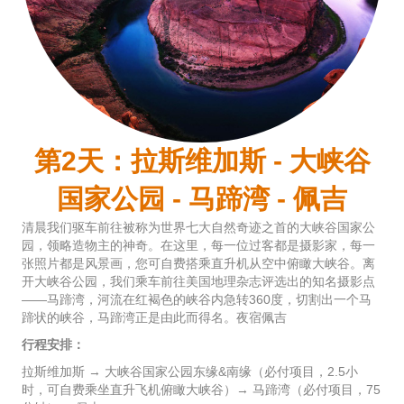
第2天：拉斯维加斯 - 大峡谷
国家公园 - 马蹄湾 - 佩吉
清晨我们驱车前往被称为世界七大自然奇迹之首的大峡谷国家公
园，领略造物主的神奇。在这里，每一位过客都是摄影家，每一
张照片都是风景画，您可自费搭乘直升机从空中俯瞰大峡谷。离
开大峡谷公园，我们乘车前往美国地理杂志评选出的知名摄影点
——马蹄湾，河流在红褐色的峡谷内急转360度，切割出一个马
蹄状的峡谷，马蹄湾正是由此而得名。夜宿佩吉
行程安排：
拉斯维加斯 → 大峡谷国家公园东缘&南缘（必付项目，2.5小
时，可自费乘坐直升飞机俯瞰大峡谷）→ 马蹄湾（必付项目，75