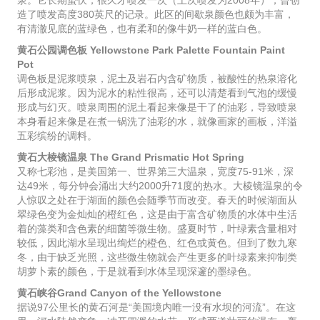
造了喷发高度380英尺的记录。此区的间歇泉颜色也颇为丰富，
有清澈见底的蓝绿色，也有柔和的像牛奶一样的蓝白色。
黄石公园调色板 Yellowstone Park Palette Fountain Paint
Pot
调色板是泥浆喷泉，泥土及岩石内含矿物质，被酸性的热泉溶化
后形成泥浆。因为泥水的粘性很高，还可以清楚看到气泡的缓慢
形成与幻灭。喷泉周围的泥土看起来像是干了的油彩，导致喷泉
本身看起来像是在煮一锅洗了油彩的水，就像画家的画板，洋溢
五彩缤纷的调料。
黄石大棱镜温泉 The Grand Prismatic Hot Spring
又称七彩池，是美国第一、世界第三大温泉，宽度75-91米，深
达49米，每分钟会涌出大约2000升71度的热水。大棱镜温泉的令
人惊叹之处在于湖面的颜色会随季节而改变。春天的时候湖面从
翠绿色变为金灿灿的橙红色，这是由于富含矿物质的水体中生活
着的藻类和含色素的细菌等微生物。盛夏时节，叶绿素含量相对
较低，因此湖水呈现出绚烂的橙色、红色或黄色。但到了数九寒
冬，由于缺乏光照，这些微生物就会产生更多的叶绿素来抑制类
胡萝卜素的颜色，于是就看到水体呈现深邃的墨绿色。
黄石峡谷Grand Canyon of the Yellowstone
据说97公里长的黄石河是“美国境内唯一没有水坝的河流”。在这