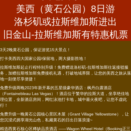
美西（黄石公园）8日游
洛杉矶或拉斯维加斯进出
旧金山-拉斯维加斯有特惠机票
3天2晚黄石公园，保证游览15大景点！
打卡美西四大国家公园/保留地，两大摄影胜地！
拉斯维加斯起止行程特别升级！免费赠送洛杉矶-拉斯维加斯往返接驳服
务，加赠拉斯维加斯免费接机礼遇，打破地域界限，让您的美西之旅从落
地一刻便尽享便捷！
免费升级两晚2023年新开幕的五星级豪华酒店：枫丹白露酒店
（Fontainebleau Las Vegas）！酒店位于繁华的拉斯大道，坐享绝佳地
理位置，全新酒店房间，网红泳池打卡地，城中最火夜吧，让您不虚此
行！
免费升级一晚黄石公园核心景区木屋（Grant Village Yellowstone），让
您沉浸式拥享湖光山色，私藏黄石的日出日落浪漫~
精选西黄石核心区稀缺品质酒店 ——Wagon Wheel Hotel（Booking正三