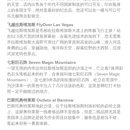
的天堂，店内出售各个年代不同国家制造的可口可乐，印在瓶身
上的各国文字，绝对是最好的纪念品。您还可以在一楼与可口可
乐北极熊合影留念。
飞越拉斯维加斯 FlyOver Las Vegas
飞越拉斯维加斯是亮相在拉斯维加斯大道上的终极飞行之旅！站
在52.5英尺宽的球形屏幕前，在最先进技术的加持下，您无需离
开拉斯维加斯大道即可滑过广阔的草原和高耸的山峰，潜入河流
奔腾的山谷，穿越陆地、海洋和天空，探索狂野的大西部，沉浸
式游览特色景点。
七彩巨石阵 Seven Magic Mountains
一望无垠的内华达州拉斯维加斯远郊的沙漠之中，伫立着7座用彩
色石头堆栈起来的柱子，合来就叫做七彩巨石阵（Seven Magic
Mountains）。这七座9米高的彩虹般的巨石阵，屹立在荒漠中，
为沙漠单一的景色中注入了几分活泼的色彩。这里是网红打卡拍
照一定不能错过的地方。
巴斯托奥特莱斯 Outlets at Barstow
巴斯托奥特莱斯地处沙漠，位于拉斯维加斯到洛杉矶的必经之路
上。这家奥特莱斯一线奢侈品牌不是很多，但是二线品牌尤其是
美国本土品牌还是较为齐全而且比较集中，服务也是相当不错，
逛起来别有一番新体验。