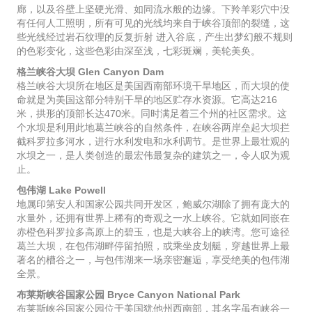
廊，以及谷壁上坚硬光滑、如同流水般的边缘。下羚羊彩穴中没
有任何人工照明，所有可见的光线均来自于峡谷顶部的裂缝，这
些光线经过岩石纹理的反复折射 进入谷底，产生出梦幻般不规则
的色彩变化，这些色彩由深至浅，七彩斑斓，美轮美奂。
格兰峡谷大坝 Glen Canyon Dam
格兰峡谷大坝所在地区是美国西南部环境干旱地区，而大坝的使
命就是为美国这部分特别干旱的地区贮存水资源。它高达216
米，拱形的顶部长达470米。同时满足着三个州的社区需求。这
个水坝是利用此地葛兰峡谷的自然条件，在峡谷两岸垒起大坝拦
截科罗拉多河水，进行水利发电和水利调节。是世界上最壮观的
水坝之一，是人类创造的最宏伟最复杂的建筑之一，令人叹为观
止。
包伟湖 Lake Powell
地属印第安人和国家公园共同开发区，鲍威尔湖除了拥有庞大的
水量外，还拥有世界上稀有的奇观之一水上峡谷。它就如同嵌在
赤橙色科罗拉多高原上的碧玉，也是大峡谷上的峡湾。您可途径
葛兰大坝，在包伟湖畔停留拍照，或乘坐皮划艇，穿越世界上最
著名的槽谷之一，与包伟湖来一场亲密邂逅，享受绝美的包伟湖
全景。
布莱斯峡谷国家公园 Bryce Canyon National Park
布莱斯峡谷国家公园位于美国犹他州西南部，其名字虽有峡谷一