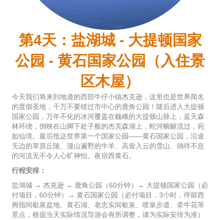
第4天：盐湖城 - 大提顿国家
公园 - 黄石国家公园（入住景
区木屋）
今天我们将来到地道的西部牛仔小镇杰克逊，这里也是世界闻名
的度假圣地，千万不要错过市中心的鹿角公园！随后进入大提顿
国家公园，万年不化的冰河覆盖在巍峨的大提顿山脉上，蓝天森
林环绕，倒映在山脚下处子般的杰克森湖上，蛇河蜿蜒流过，宛
如仙境。最后抵达世界第一个国家公园——黄石国家公园，沿途
无边的草原丘陵、漫山遍野的牛羊、高耸入云的雪山、徜徉不息
的河流无不令人心旷神怡。夜宿西黄石。
行程安排：
盐湖城 → 杰克逊 → 鹿角公园（60分钟）→ 大提顿国家公园（必
付项目，60分钟）→ 黄石国家公园（必付项目，3小时，停留西
拇指间歇泉盆地、黄石湖、老忠实间歇泉、喷泉步道、牵牛花等
景点，根据当天实际情况导游会有所调整，请为实际安排为准）