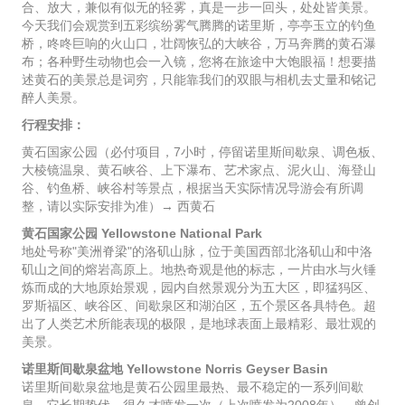
合、放大，兼似有似无的轻雾，真是一步一回头，处处皆美景。
今天我们会观赏到五彩缤纷雾气腾腾的诺里斯，亭亭玉立的钓鱼
桥，咚咚巨响的火山口，壮阔恢弘的大峡谷，万马奔腾的黄石瀑
布；各种野生动物也会一入镜，您将在旅途中大饱眼福！想要描
述黄石的美景总是词穷，只能靠我们的双眼与相机去丈量和铭记
醉人美景。
行程安排：
黄石国家公园（必付项目，7小时，停留诺里斯间歇泉、调色板、
大棱镜温泉、黄石峡谷、上下瀑布、艺术家点、泥火山、海登山
谷、钓鱼桥、峡谷村等景点，根据当天实际情况导游会有所调
整，请以实际安排为准）→ 西黄石
黄石国家公园 Yellowstone National Park
地处号称"美洲脊梁"的洛矶山脉，位于美国西部北洛矶山和中洛
矶山之间的熔岩高原上。地热奇观是他的标志，一片由水与火锤
炼而成的大地原始景观，园内自然景观分为五大区，即猛犸区、
罗斯福区、峡谷区、间歇泉区和湖泊区，五个景区各具特色。超
出了人类艺术所能表现的极限，是地球表面上最精彩、最壮观的
美景。
诺里斯间歇泉盆地 Yellowstone Norris Geyser Basin
诺里斯间歇泉盆地是黄石公园里最热、最不稳定的一系列间歇
泉。它长期蛰伏，很久才喷发一次（上次喷发为2008年），曾创